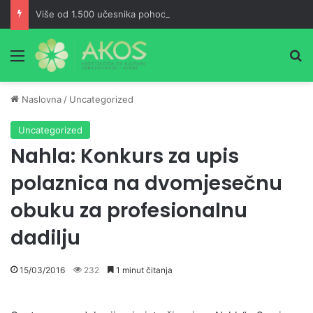
Više od 1.500 učesnika pohodilo Ćorkovaču u znak sjećanja na Izeta Nanića
Meni
Pr
Naslovna
/
Uncategorized
Uncategorized
Nahla: Konkurs za upis
polaznica na dvomjesečnu
obuku za profesionalnu
dadilju
15/03/2016
232
1 minut čitanja