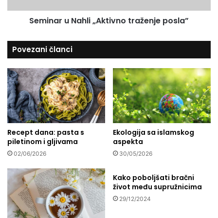
a
N
f
Seminar u Nahli „Aktivno traženje posla”
a
i
h
z
l
Povezani članci
s
i
a
„
8
A
g
k
o
t
d
i
i
v
n
n
a
Recept dana: pasta s
Ekologija sa islamskog
o
piletinom i gljivama
aspekta
,
t
a
r
02/06/2026
30/05/2026
n
a
a
ž
Kako poboljšati bračni
u
e
život među supružnicima
č
n
29/12/2024
i
j
o
e