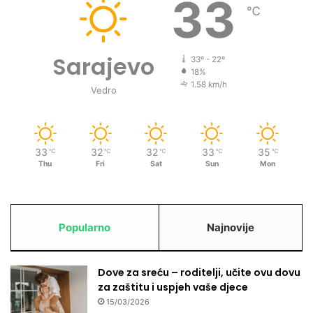
33
℃
Sarajevo
33º - 22º
18%
1.58 km/h
Vedro
33
32
32
33
35
℃
℃
℃
℃
℃
Thu
Fri
Sat
Sun
Mon
Popularno
Najnovije
Dove za sreću – roditelji, učite ovu dovu
za zaštitu i uspjeh vaše djece
15/03/2026