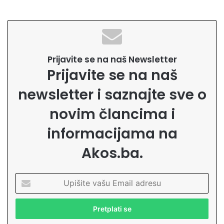
Prijavite se na naš Newsletter
Prijavite se na naš
newsletter i saznajte sve o
novim člancima i
informacijama na
Akos.ba.
U
p
i
š
i