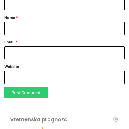
t
*
Name
*
Email
*
Website
Vremenska prognoza