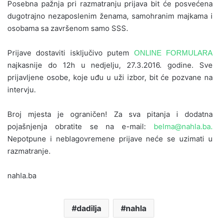
Posebna pažnja pri razmatranju prijava bit će posvećena
dugotrajno nezaposlenim ženama, samohranim majkama i
osobama sa završenom samo SSS.
Prijave dostaviti isključivo putem
ONLINE FORMULARA
najkasnije do 12h u nedjelju, 27.3.2016. godine. Sve
prijavljene osobe, koje uđu u uži izbor, bit će pozvane na
intervju.
Broj mjesta je ograničen! Za sva pitanja i dodatna
pojašnjenja obratite se na e-mail:
belma@nahla.ba
.
Nepotpune i neblagovremene prijave neće se uzimati u
razmatranje.
nahla.ba
dadilja
nahla