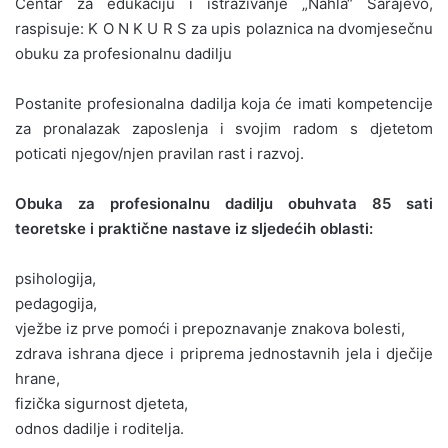
Centar za edukaciju i istraživanje „Nahla“ Sarajevo,
raspisuje: K O N K U R S za upis polaznica na dvomjesečnu
obuku za profesionalnu dadilju
Postanite profesionalna dadilja koja će imati kompetencije
za pronalazak zaposlenja i svojim radom s djetetom
poticati njegov/njen pravilan rast i razvoj.
Obuka za profesionalnu dadilju obuhvata 85 sati
teoretske i praktične nastave iz sljedećih oblasti:
psihologija,
pedagogija,
vježbe iz prve pomoći i prepoznavanje znakova bolesti,
zdrava ishrana djece i priprema jednostavnih jela i dječije
hrane,
fizička sigurnost djeteta,
odnos dadilje i roditelja.