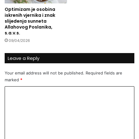
j
p
Optimizam je osobina
e
o
iskrenih vjernika i znak
7
s
slijeđenja sunneta
s
l
Allahovog Poslanika,
v
a
s.a.v.s.
j
”
09/04/2026
e
t
s
Leave a Reply
k
i
Your email address will not be published.
Required fields are
h
marked
*
j
e
C
z
o
i
k
m
a
m
?
e
n