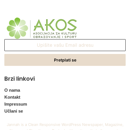
Upišite
vašu
Email
adresu
Brzi linkovi
O nama
Kontakt
Impressum
Učlani se
Jannah is a Clean Responsive WordPress Newspaper, Magazine,