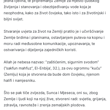
jedna cjelina, te pripremanju Zemlje za mjesto ljudskog
življenja i stanovanja i obezbjeđivanju vode koja je
neophodna, kako za život čovjeka, tako isto i za životinjski i
biljni svijet.
Stvaranje uvjeta za život na Zemlji pratilo je i učvršćivanje
Zemlje brdima i planinama, ostavljanjem puteva na kopnu i
moru radi međusobne komunikacije, upoznavanja, te
ostvarivanja i dijeljenja zajedničkih koristi.
Allah je nebesa nazvao: ”zaštićenim, sigurnim svodom”
(”sakfun mahfuz”, El-Enbija’, 32.), za ovu ogromnu ”kuću”
(Zemlju) koja je stvorena da bude dom čovjeku, njenom
halifi i namjesniku.
Što se pak tiče zvijezda, Sunca i Mjeseca, oni su, zbog
Zemlje i ljudi koji na njoj žive, stvoreni radi: svjetla, grijanja,
zdravlja, ravnoteže i zrenja zemaljskih plodova.