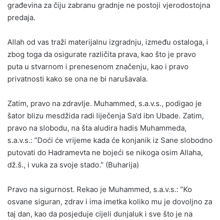
građevina za čiju zabranu gradnje ne postoji vjerodostojna
predaja.
Allah od vas traži materijalnu izgradnju, između ostaloga, i
zbog toga da osigurate različita prava, kao što je pravo
puta u stvarnom i prenesenom značenju, kao i pravo
privatnosti kako se ona ne bi narušavala.
Zatim, pravo na zdravlje. Muhammed, s.a.v.s., podigao je
šator blizu mesdžida radi liječenja Sa’d ibn Ubade. Zatim,
pravo na slobodu, na šta aludira hadis Muhammeda,
s.a.v.s.: ”Doći će vrijeme kada će konjanik iz Sane slobodno
putovati do Hadramevta ne bojeći se nikoga osim Allaha,
dž.š., i vuka za svoje stado.” (Buharija)
Pravo na sigurnost. Rekao je Muhammed, s.a.v.s.: ”Ko
osvane siguran, zdrav i ima imetka koliko mu je dovoljno za
taj dan, kao da posjeduje cijeli dunjaluk i sve što je na