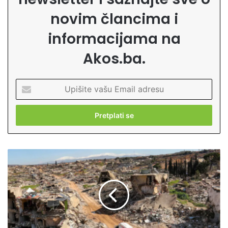
novim člancima i
informacijama na
Akos.ba.
U
p
i
š
i
t
e
C
v
r
a
v
š
e
u
n
E
i
m
k
a