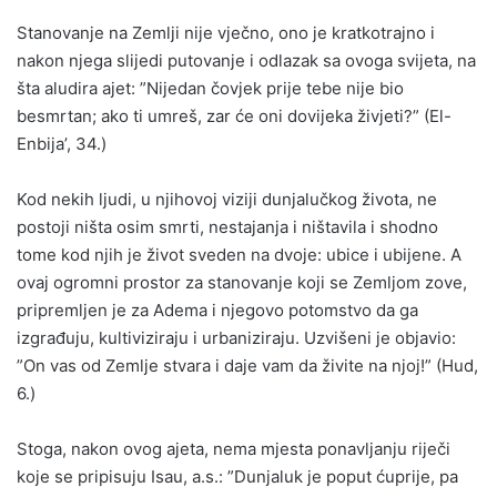
Stanovanje na Zemlji nije vječno, ono je kratkotrajno i
nakon njega slijedi putovanje i odlazak sa ovoga svijeta, na
šta aludira ajet: ”Nijedan čovjek prije tebe nije bio
besmrtan; ako ti umreš, zar će oni dovijeka živjeti?” (El-
Enbija’, 34.)
Kod nekih ljudi, u njihovoj viziji dunjalučkog života, ne
postoji ništa osim smrti, nestajanja i ništavila i shodno
tome kod njih je život sveden na dvoje: ubice i ubijene. A
ovaj ogromni prostor za stanovanje koji se Zemljom zove,
pripremljen je za Adema i njegovo potomstvo da ga
izgrađuju, kultiviziraju i urbaniziraju. Uzvišeni je objavio:
”On vas od Zemlje stvara i daje vam da živite na njoj!” (Hud,
6.)
Stoga, nakon ovog ajeta, nema mjesta ponavljanju riječi
koje se pripisuju Isau, a.s.: ”Dunjaluk je poput ćuprije, pa