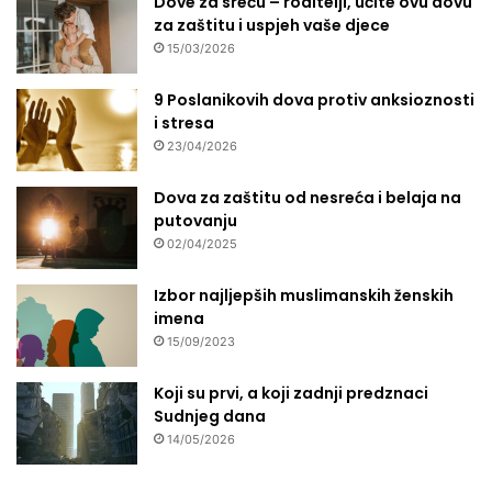
Dove za sreću – roditelji, učite ovu dovu
n
za zaštitu i uspjeh vaše djece
i
k
15/03/2026
a
d
9 Poslanikovih dova protiv anksioznosti
a
i stresa
n
23/04/2026
e
ć
Dova za zaštitu od nesreća i belaja na
e
putovanju
b
02/04/2025
i
t
Izbor najljepših muslimanskih ženskih
i
imena
i
15/09/2023
d
e
Koji su prvi, a koji zadnji predznaci
n
Sudnjeg dana
t
14/05/2026
i
f
i