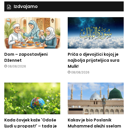
c
Izdvajamo
i
r
a
n
o
’
Dom – zapostavljeni
Priča o djevojčici kojoj je
Džennet
najbolja prijateljica sura
Mulk!
08/08/2026
08/08/2026
Kada čovjek kaže 'Odoše
Kakav je bio Poslanik
ljudi u propast!' – tada je
Muhammed alejhi sselam