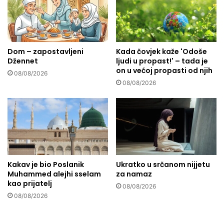
l
e
e
b
s
i
t
k
i
Dom – zapostavljeni
Kada čovjek kaže 'Odoše
u
Džennet
ljudi u propast!' – tada je
n
ć
on u većoj propasti od njih
a
u
08/08/2026
c
u
08/08/2026
a
d
z
ž
a
e
k
n
o
n
p
e
a
t
Kakav je bio Poslanik
Ukratko u srčanom nijjetu
n
u
Muhammed alejhi sselam
za namaz
i
?
kao prijatelj
08/08/2026
h
08/08/2026
p
o
d