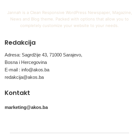
Jannah is a Clean Responsive WordPress Newspaper, Magazine,
News and Blog theme. Packed with options that allow you to
completely customize your website to your needs.
Redakcija
Adresa: Sagrdžije 43, 71000 Sarajevo,
Bosna i Hercegovina
E-mail :
info@akos.ba
redakcija@akos.ba
Kontakt
marketing@akos.ba