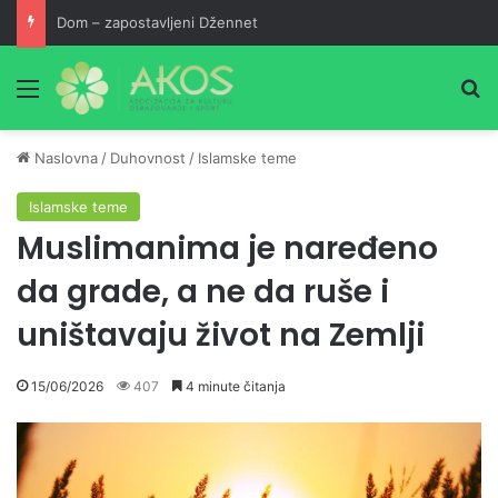
Dom – zapostavljeni Džennet
Meni
Pr
Naslovna
/
Duhovnost
/
Islamske teme
Islamske teme
Muslimanima je naređeno
da grade, a ne da ruše i
uništavaju život na Zemlji
15/06/2026
407
4 minute čitanja