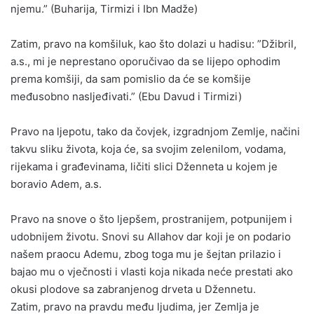
njemu.” (Buharija, Tirmizi i Ibn Madže)
Zatim, pravo na komšiluk, kao što dolazi u hadisu: ”Džibril,
a.s., mi je neprestano oporučivao da se lijepo ophodim
prema komšiji, da sam pomislio da će se komšije
međusobno nasljeđivati.” (Ebu Davud i Tirmizi)
Pravo na ljepotu, tako da čovjek, izgradnjom Zemlje, načini
takvu sliku života, koja će, sa svojim zelenilom, vodama,
rijekama i građevinama, ličiti slici Dženneta u kojem je
boravio Adem, a.s.
Pravo na snove o što ljepšem, prostranijem, potpunijem i
udobnijem životu. Snovi su Allahov dar koji je on podario
našem praocu Ademu, zbog toga mu je šejtan prilazio i
bajao mu o vječnosti i vlasti koja nikada neće prestati ako
okusi plodove sa zabranjenog drveta u Džennetu.
Zatim, pravo na pravdu među ljudima, jer Zemlja je