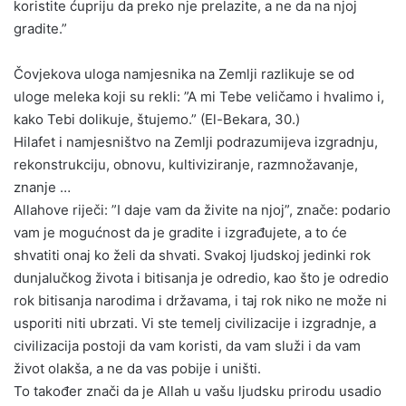
koristite ćupriju da preko nje prelazite, a ne da na njoj
gradite.”
Čovjekova uloga namjesnika na Zemlji razlikuje se od
uloge meleka koji su rekli: ”A mi Tebe veličamo i hvalimo i,
kako Tebi dolikuje, štujemo.” (El-Bekara, 30.)
Hilafet i namjesništvo na Zemlji podrazumijeva izgradnju,
rekonstrukciju, obnovu, kultiviziranje, razmnožavanje,
znanje …
Allahove riječi: ”I daje vam da živite na njoj”, znače: podario
vam je mogućnost da je gradite i izgrađujete, a to će
shvatiti onaj ko želi da shvati. Svakoj ljudskoj jedinki rok
dunjalučkog života i bitisanja je odredio, kao što je odredio
rok bitisanja narodima i državama, i taj rok niko ne može ni
usporiti niti ubrzati. Vi ste temelj civilizacije i izgradnje, a
civilizacija postoji da vam koristi, da vam služi i da vam
život olakša, a ne da vas pobije i uništi.
To također znači da je Allah u vašu ljudsku prirodu usadio