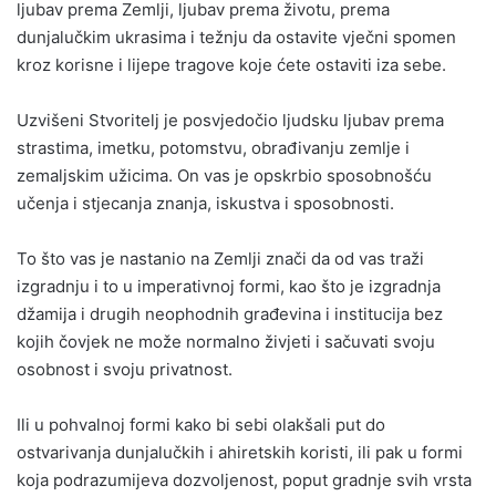
ljubav prema Zemlji, ljubav prema životu, prema
dunjalučkim ukrasima i težnju da ostavite vječni spomen
kroz korisne i lijepe tragove koje ćete ostaviti iza sebe.
Uzvišeni Stvoritelj je posvjedočio ljudsku ljubav prema
strastima, imetku, potomstvu, obrađivanju zemlje i
zemaljskim užicima. On vas je opskrbio sposobnošću
učenja i stjecanja znanja, iskustva i sposobnosti.
To što vas je nastanio na Zemlji znači da od vas traži
izgradnju i to u imperativnoj formi, kao što je izgradnja
džamija i drugih neophodnih građevina i institucija bez
kojih čovjek ne može normalno živjeti i sačuvati svoju
osobnost i svoju privatnost.
Ili u pohvalnoj formi kako bi sebi olakšali put do
ostvarivanja dunjalučkih i ahiretskih koristi, ili pak u formi
koja podrazumijeva dozvoljenost, poput gradnje svih vrsta