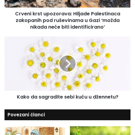
r
i
s
l
Crveni krst upozorava: Hiljade Palestinaca
t
a
zakopanih pod ruševinama u Gazi ‘možda
u
d
p
nikada neće biti identificirano’
r
o
e
z
K
s
o
a
u
r
k
a
o
v
d
a
a
:
s
H
a
i
g
l
Kako da sagradite sebi kuću u džennetu?
r
j
a
a
d
Povezani članci
d
i
e
t
P
e
a
s