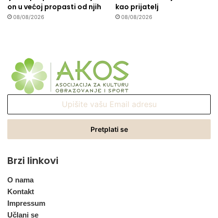
on u većoj propasti od njih
kao prijatelj
08/08/2026
08/08/2026
Upišite
vašu
Email
adresu
Brzi linkovi
O nama
Kontakt
Impressum
Učlani se