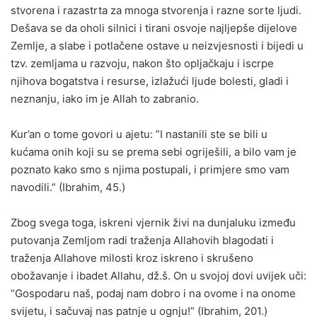
stvorena i razastrta za mnoga stvorenja i razne sorte ljudi.
Dešava se da oholi silnici i tirani osvoje najljepše dijelove
Zemlje, a slabe i potlačene ostave u neizvjesnosti i bijedi u
tzv. zemljama u razvoju, nakon što opljačkaju i iscrpe
njihova bogatstva i resurse, izlažući ljude bolesti, gladi i
neznanju, iako im je Allah to zabranio.
Kur’an o tome govori u ajetu: ”I nastanili ste se bili u
kućama onih koji su se prema sebi ogriješili, a bilo vam je
poznato kako smo s njima postupali, i primjere smo vam
navodili.” (Ibrahim, 45.)
Zbog svega toga, iskreni vjernik živi na dunjaluku između
putovanja Zemljom radi traženja Allahovih blagodati i
traženja Allahove milosti kroz iskreno i skrušeno
obožavanje i ibadet Allahu, dž.š. On u svojoj dovi uvijek uči:
“Gospodaru naš, podaj nam dobro i na ovome i na onome
svijetu, i sačuvaj nas patnje u ognju!” (Ibrahim, 201.)