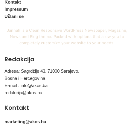
Kontakt
Impressum
Učlani se
Jannah is a Clean Responsive WordPress Newspaper, Magazine,
News and Blog theme. Packed with options that allow you to
completely customize your website to your needs.
Redakcija
Adresa: Sagrdžije 43, 71000 Sarajevo,
Bosna i Hercegovina
E-mail :
info@akos.ba
redakcija@akos.ba
Kontakt
marketing@akos.ba