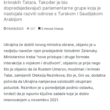
krimskih Tatara. Također je bio
dopredsjedavajući parlamentarne grupe koja je
nastojala razviti odnose s Turskom i Saudijskom
Arabijom
05/09/2023
257
3 minute čitanja
Ukrajina će dobiti novog ministra obrane, objavio je u
nedjelju navečer njen predsjednik Volodimir Zelensky.
Ministarstvo treba “nove pristupe i druge formate
interakcije s vojskom i društvom”, objasnio je prije nego
što je objavio da će Rustem Umerov, musliman i krimski
Tatar, zamijeniti Oleksija Reznikova, što je, čini se, dodatna
potvrda da Ukrajina namjerava osloboditi okupirani
poluotok. Reznikov je u ponedjeljak podnio ostavku,
tvrdeći da je ispunio ključne zadaće koje je dobio
imenovanjem u novembru 2021.