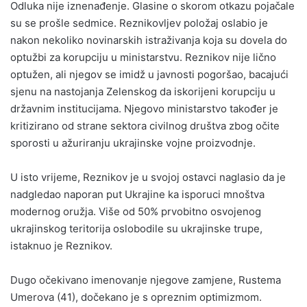
Odluka nije iznenađenje. Glasine o skorom otkazu pojačale
su se prošle sedmice. Reznikovljev položaj oslabio je
nakon nekoliko novinarskih istraživanja koja su dovela do
optužbi za korupciju u ministarstvu. Reznikov nije lično
optužen, ali njegov se imidž u javnosti pogoršao, bacajući
sjenu na nastojanja Zelenskog da iskorijeni korupciju u
državnim institucijama. Njegovo ministarstvo također je
kritizirano od strane sektora civilnog društva zbog očite
sporosti u ažuriranju ukrajinske vojne proizvodnje.
U isto vrijeme, Reznikov je u svojoj ostavci naglasio da je
nadgledao naporan put Ukrajine ka isporuci mnoštva
modernog oružja. Više od 50% prvobitno osvojenog
ukrajinskog teritorija oslobodile su ukrajinske trupe,
istaknuo je Reznikov.
Dugo očekivano imenovanje njegove zamjene, Rustema
Umerova (41), dočekano je s opreznim optimizmom.