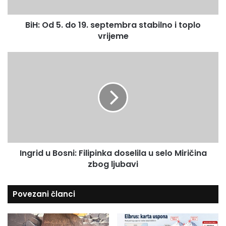
.
i
d
l
BiH: Od 5. do 19. septembra stabilno i toplo
o
a
vrijeme
1
d
9
r
.
I
e
s
n
s
e
g
u
p
r
t
i
e
d
m
u
b
B
r
o
a
Ingrid u Bosni: Filipinka doselila u selo Miričina
s
s
zbog ljubavi
n
t
i
a
:
Povezani članci
b
F
i
i
l
l
n