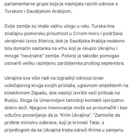
parlamentarne grupe koja je nastojala razviti odnose s
Turskom i Saudijskom Arabijom.
Dvije zemlje su imale važnu ulogu u ratu. Turska ima
značajnu pomorsku prisutnost u Crnom moru i podržava
ukrajinski izvoz žitarica, dok je Saudijska Arabija nedavno
bila domaćin sastanka na vrhu koji je okupio Ukrajinu i
mnoge “neutralne” zemlje. Potonji je također pomogao
ostvariti veliku razmjenu zarobljenika prošlog septembra.
Ukrajina sve više radi na izgradnji odnosa izvan
uobičajenog kruga svojih pristaša, uglavnom smještenih na
kolektivnom Zapadu, dok nastoji izvršiti veći pritisak na
Rusiju. Stoga će Umerovljevi tamošnji kontakti vjerojatno
dobro doći. Njegovo imenovanje može se protumačiti i kao
odlučno ponavljanje da je “Krim Ukrajina”. “Zamislite da
priđete ministru odbrane, koji je krimski Tatar, s
prijedlogom da se Ukrajina treba odreći Krima u zamjenu