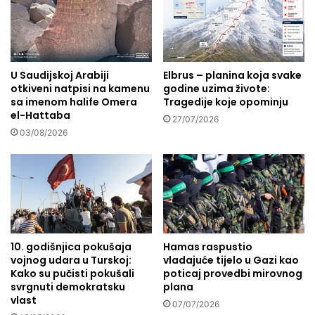
i
o
p
i
i
t
n
o
k
p
U Saudijskoj Arabiji
Elbrus – planina koja svake
a
otkiveni natpisi na kamenu
godine uzima živote:
l
d
sa imenom halife Omera
Tragedije koje opominju
o
o
el-Hattaba
v
s
27/07/2026
r
03/08/2026
e
i
l
j
i
e
l
m
a
e
u
s
e
10. godišnjica pokušaja
Hamas raspustio
l
vojnog udara u Turskoj:
vladajuće tijelo u Gazi kao
o
Kako su pučisti pokušali
poticaj provedbi mirovnog
M
svrgnuti demokratsku
plana
i
vlast
07/07/2026
r