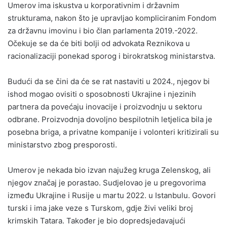
Umerov ima iskustva u korporativnim i državnim
strukturama, nakon što je upravljao kompliciranim Fondom
za državnu imovinu i bio član parlamenta 2019.-2022.
Očekuje se da će biti bolji od advokata Reznikova u
racionalizaciji ponekad sporog i birokratskog ministarstva.
Budući da se čini da će se rat nastaviti u 2024., njegov bi
ishod mogao ovisiti o sposobnosti Ukrajine i njezinih
partnera da povećaju inovacije i proizvodnju u sektoru
odbrane. Proizvodnja dovoljno bespilotnih letjelica bila je
posebna briga, a privatne kompanije i volonteri kritizirali su
ministarstvo zbog presporosti.
Umerov je nekada bio izvan najužeg kruga Zelenskog, ali
njegov značaj je porastao. Sudjelovao je u pregovorima
između Ukrajine i Rusije u martu 2022. u Istanbulu. Govori
turski i ima jake veze s Turskom, gdje živi veliki broj
krimskih Tatara. Također je bio dopredsjedavajući