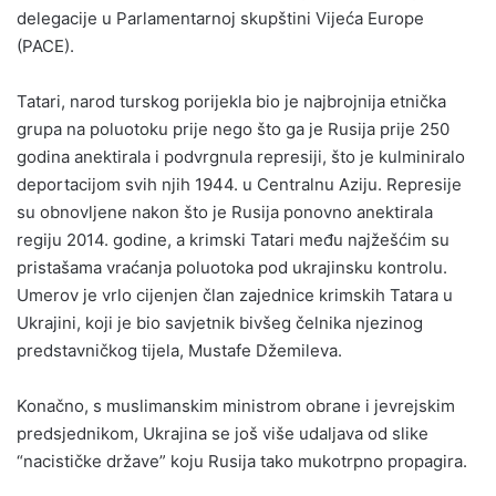
delegacije u Parlamentarnoj skupštini Vijeća Europe
(PACE).
Tatari, narod turskog porijekla bio je najbrojnija etnička
grupa na poluotoku prije nego što ga je Rusija prije 250
godina anektirala i podvrgnula represiji, što je kulminiralo
deportacijom svih njih 1944. u Centralnu Aziju. Represije
su obnovljene nakon što je Rusija ponovno anektirala
regiju 2014. godine, a krimski Tatari među najžešćim su
pristašama vraćanja poluotoka pod ukrajinsku kontrolu.
Umerov je vrlo cijenjen član zajednice krimskih Tatara u
Ukrajini, koji je bio savjetnik bivšeg čelnika njezinog
predstavničkog tijela, Mustafe Džemileva.
Konačno, s muslimanskim ministrom obrane i jevrejskim
predsjednikom, Ukrajina se još više udaljava od slike
“nacističke države” koju Rusija tako mukotrpno propagira.