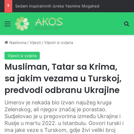
Sedam inspirativnih izreka Yasmine Mogahed
Meni
Pr
Naslovna
/
Vijesti
/
Vijesti iz svijeta
Vijesti iz svijeta
Musliman, Tatar sa Krima,
sa jakim vezama u Turskoj,
predvodi odbranu Ukrajine
Umerov je nekada bio izvan najužeg kruga
Zelenskog, ali njegov značaj je porastao.
Sudjelovao je u pregovorima između Ukrajine i
Rusije u martu 2022. u Istanbulu. Govori turski i
ima jake veze s Turskom, gdje živi veliki broj