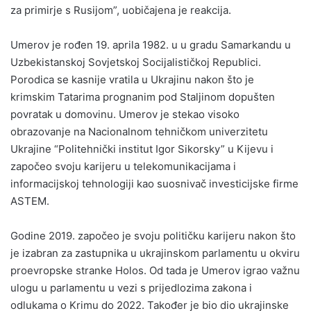
za primirje s Rusijom”, uobičajena je reakcija.
Umerov je rođen 19. aprila 1982. u u gradu Samarkandu u
Uzbekistanskoj Sovjetskoj Socijalističkoj Republici.
Porodica se kasnije vratila u Ukrajinu nakon što je
krimskim Tatarima prognanim pod Staljinom dopušten
povratak u domovinu. Umerov je stekao visoko
obrazovanje na Nacionalnom tehničkom univerzitetu
Ukrajine “Politehnički institut Igor Sikorsky” u Kijevu i
započeo svoju karijeru u telekomunikacijama i
informacijskoj tehnologiji kao suosnivač investicijske firme
ASTEM.
Godine 2019. započeo je svoju političku karijeru nakon što
je izabran za zastupnika u ukrajinskom parlamentu u okviru
proevropske stranke Holos. Od tada je Umerov igrao važnu
ulogu u parlamentu u vezi s prijedlozima zakona i
odlukama o Krimu do 2022. Također je bio dio ukrajinske