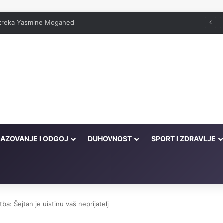
 izreka Yasmine Mogahed
AZOVANJE I ODGOJ
DUHOVNOST
SPORT I ZDRAVLJE
a: Šejtan je uistinu vaš neprijatelj