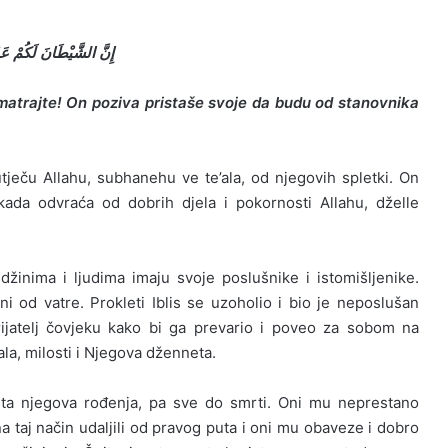
إِنَّ الشَّيْطَانَ لَكُمْ عَدُ
i smatrajte! On poziva pristaše svoje da budu od stanovnika
tječu Allahu, subhanehu ve te’ala, od njegovih spletki. On
kada odvraća od dobrih djela i pokornosti Allahu, dželle
džinima i ljudima imaju svoje poslušnike i istomišljenike.
reni od vatre. Prokleti Iblis se uzoholio i bio je neposlušan
rijatelj čovjeku kako bi ga prevario i poveo za sobom na
ala, milosti i Njegova dženneta.
nta njegova rođenja, pa sve do smrti. Oni mu neprestano
 na taj način udaljili od pravog puta i oni mu obaveze i dobro