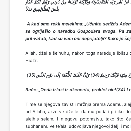
أَمْرِ رَبِّهِ أَفَتَتَّخِذُونَهُ وَذُرِّيَّتَهُ أَوْلِيَاءَ مِنْ دُونِي وَهُمْ لَكُمْ عَدُوٌّ
بِئْسَ لِلظَّالِمِينَ بَدَلاً
A kad smo rekli melekima: „Učinite sedždu Ademu’“
se ogriješio o naredbu Gospodara svoga. Pa za
prihvatati, kad su vam oni neprijatelji? Kako je š
Allah, dželle še’nuhu, nakon toga naređuje Iblisu 
Hidžr:
 رَجِيمٌ(34) وَإِنَّ عَلَيْكَ اللَّعْنَةَ إِلَى يَوْمِ الدِّينِ(35
Reče:
„Onda izlazi iz dženneta, proklet bio!(34) 
Time se njegova zavist i mržnja prema Ademu, alej
od Allaha, azze ve dželle, da mu podari priliku 
alejhis-selam, i njegovu potomstvu, tako što će 
subhanehu ve te’ala, udovoljava njegovoj želji i mo