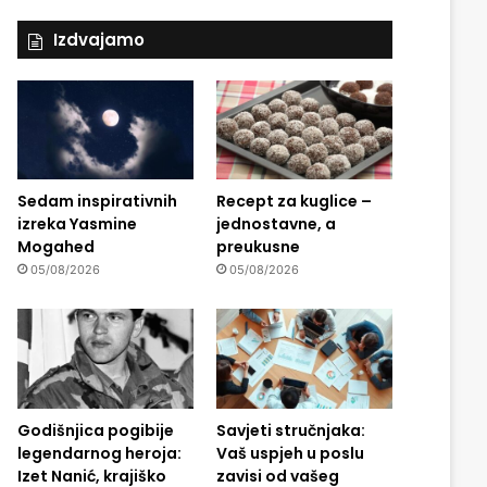
Izdvajamo
Sedam inspirativnih
Recept za kuglice –
izreka Yasmine
jednostavne, a
Mogahed
preukusne
05/08/2026
05/08/2026
Godišnjica pogibije
Savjeti stručnjaka:
legendarnog heroja:
Vaš uspjeh u poslu
Izet Nanić, krajiško
zavisi od vašeg