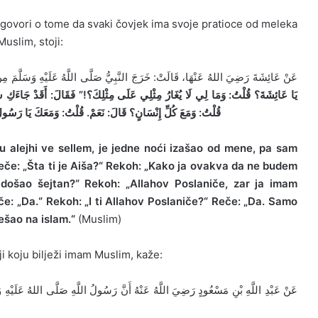
m, govori o tome da svaki čovjek ima svoje pratioce od meleka
Muslim, stoji:
عَنْ عَائِشَةَ رَضِيَ اللهُ عَنْهَا، قَالَتْ: خَرَجَ النَّبِيُّ صَلَّى اللَّهُ عَلَيْهِ وَسَلَّمَ مِ:
يَا عَائِشَةَ؟
قُلْتُ: وَمَا لِي لَا يُغَارُ مِثْلِي عَلَى مِثْلِكَ؟!” فَقَالَ:
أَقَدْ جَاءَك!”
قُلْتُ: وَمَعَ كُلِّ إِنْسَانٍ؟ قَالَ:
نَعَمْ.
قُلْتُ: وَمَعَكَ يَا رَسُ:
ahu alejhi ve sellem, je jedne noći izašao od mene, pa sam
eče: „Šta ti je Aiša?“
Rekoh: „Kako ja ovakva da ne budem
 došao šejtan?“
Rekoh: „Allahov Poslaniče, zar ja imam
če: „Da.“
Rekoh: „I ti Allahov Poslaniče?“ Reče: „Da. Samo
ešao na islam.“
(Muslim)
ji koju bilježi imam Muslim, kaže:
عَنْ عَبْدِ اللَّهِ بْنِ مَسْعُودٍ رَضِيَ اللَّهُ عَنْهُ أَنَّ رَسُولُ اللَّهِ صَلَّى اللهُ عَلَيْهِ: