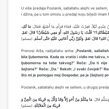
U više predaja Poslanik, sallallahu alejhi ve selle
i džina, pa u tom smislu u predaji koju bilježi imam 
نْ عِنْدِي لَيْلاً، فَغِرْتُ عَلَيْهِ، فَجَاءَ فَرَأَى مَا أَصْنَعُ، فَقَالَ
مَا لَكِ،
ِ شَيْطَانُكِ؟
قُلْتُ: يَا رَسُولَ اللهِ، أَوَ مَعِي شَيْطَانٌ؟ قَالَ:
نَعَمْ.
ولَ اللهِ؟ قَالَ
نَعَمْ. وَلَكِنَّ رَبِّي أَعَانَنِي عَلَيْهِ حَتَّى أسلَمَ.
(مسلم)
Prenosi Aiša, radijallahu anha:
„Poslanik, sallall
bila ljubomorna. Kada se vratio i vidio me takvu, r
ljubomorna na tebe takvog?“ Reče: „Da ti nije
šejtana?“ Reče: „Da.“
Rekoh: „I svaki čovjek?“ Re
što mi je pomogao moj Gospodar, pa je (šejtan) pr
Poslanik, sallallahu alejhi ve sellem, u drugoj preda
 وَسَلَّمَ قَالَ
‏مَا مِنْكُمْ مِنْ أَحَدٍ إِلاَّ وَقَدْ وُكِّلَ بِهِ قَرِينُهُ مِنَ الْجِنِّ وَ
قَرِينُهُ مِنَ الْمَلاَئِكَةِ.‏ ‏
(مسلم)