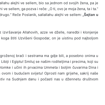
lallahu alejhi ve sellem, bio sa jednom od svojih žena, pa je
 ve sellem, ga pozva i reče: „O ti, ovo je moja žena, ta i ta.“
rugo.“ Reče Poslanik, sallallahu alejhi ve sellem:
„Šejtan u
z izvršavanje Allahovih, azze ve dželle, naredbi i klonjenje
 koga štiti Uzvišeni Gospodar, on je uistinu pod najboljom
ugroženoj braći i sestrama ma gdje bili, a posebno onima u
Libiji i Egiptu! Smiluj se našim roditeljima i precima, koji su
potomke i učini ih prvacima Ummeta i boljim čuvarima Dina i
 ovom i budućem svijetu! Oprosti nam grijehe, sakrij naše
ostiv na Sudnjem danu i počasti nas u džennetu društvom