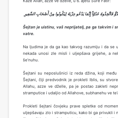
Kaže Allah, azze ve dželle, u 6. ajetu Sure Fatir:
وٌّ فَاتَّخِذُوهُ عَدُوّاً إِنَّمَا يَدْعُو حِزْبَهُ لِيَكُونُوا مِنْ أَصْحَابِ السَّعِيرِ
Šejtan je uistinu, vaš neprijatelj, pa ga takvim 
vatre.
Na ljudima je da ga kao takvog razumiju i da se u
nekada unosi zle misli i uljepšava grijehe, a ne
še’nuhu.
Šejtani su neposlušnici iz reda džina, koji među 
Šejtani, čiji predvodnik je prokleti Iblis, su stvo
Allahu, azze ve dželle, pa je postao zakleti nep
stramputice i udaljio od Allahove, subhanehu ve te’
Prokleti šejtani čovjeku prave spletke od mome
uljepšavaju zlo i stramputicu, kako bi ga privukli i