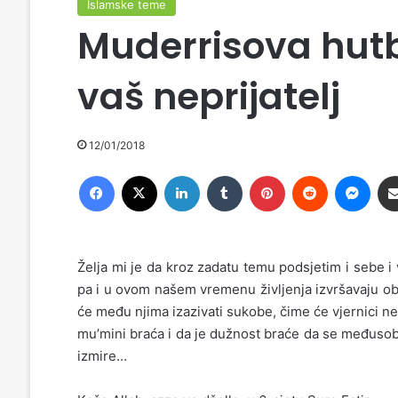
Islamske teme
Muderrisova hutba
vaš neprijatelj
12/01/2018
Facebook
X
LinkedIn
Tumblr
Pinterest
Reddit
Messenger
Želja mi je da kroz zadatu temu podsjetim i sebe i
pa i u ovom našem vremenu življenja izvršavaju obe
će među njima izazivati sukobe, čime će vjernici ne
mu’mini braća i da je dužnost braće da se međusob
izmire…