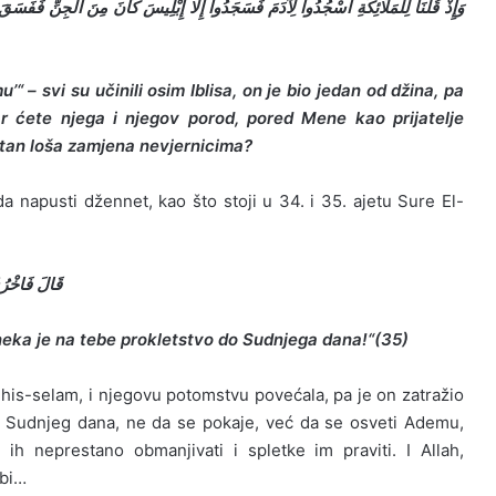
وَإِذْ قُلْنَا لِلْمَلَائِكَةِ اسْجُدُوا لِآدَمَ فَسَجَدُوا إِلَّا إِبْلِيسَ كَانَ مِنَ الْجِنِّ فَفَسَقَ عَنْ 
 – svi su učinili osim Iblisa, on je bio jedan od džina, pa
r ćete njega i njegov porod, pored Mene kao prijatelje
ejtan loša zamjena nevjernicima?
da napusti džennet, kao što stoji u 34. i 35. ajetu Sure El-
قَالَ فَاخْرُجْ مِنْهَا فَإِنَّكَ)
I neka je na tebe prokletstvo do Sudnjega dana!“(35)
his-selam, i njegovu potomstvu povećala, pa je on zatražio
do Sudnjeg dana, ne da se pokaje, već da se osveti Ademu,
ih neprestano obmanjivati i spletke im praviti. I Allah,
lbi…