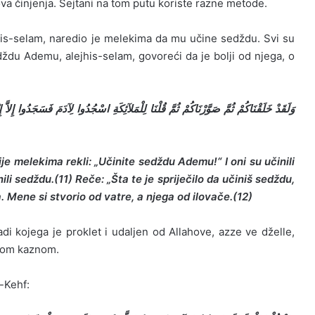
ova činjenja. Šejtani na tom putu koriste razne metode.
jhis-selam, naredio je melekima da mu učine sedždu. Svi su
edždu Ademu, alejhis-selam, govoreći da je bolji od njega, o
ije melekima rekli: „Učinite sedždu Ademu!“ I oni su učinili
nili sedždu.(11) Reče: „Šta te je spriječilo da učiniš sedždu,
. Mene si stvorio od vatre, a njega od ilovače.(12)
adi kojega je proklet i udaljen od Allahove, azze ve dželle,
škom kaznom.
l-Kehf: