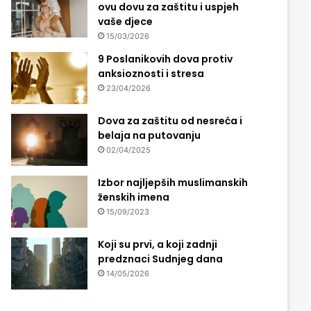
ovu dovu za zaštitu i uspjeh
vaše djece
15/03/2026
9 Poslanikovih dova protiv
anksioznosti i stresa
23/04/2026
Dova za zaštitu od nesreća i
belaja na putovanju
02/04/2025
Izbor najljepših muslimanskih
ženskih imena
15/09/2023
Koji su prvi, a koji zadnji
predznaci Sudnjeg dana
14/05/2026