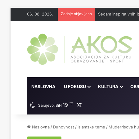
06. 08. 2026.
Zadnje objavljeno
Sedam inspirativnih
NASLOVNA
U FOKUSU
KULTURA
OBR
℃
19
Random članak
Sarajevo, BiH
Naslovna
/
Duhovnost
/
Islamske teme
/
Muderrisova hutb