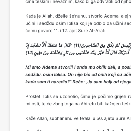
čine teškim i nevažnim, kako bi ga odvratili od njih
Kada je Allah, dželle še’nuhu, stvorio Adema, ale
učinili sedždu osim Iblisa koji je odbio da učini s
čemu govore 11. i 12. ajet Sure Al-A’raf:
وَلَقَدْ خَلَقْنَاكُمْ ثُمَّ صَوَّرْنَاكُمْ ثُمَّ قُلْنَا لِلْمَلآئِكَةِ اسْجُدُوا لِآدَمَ فَسَجَدُوا إِلاَّ إِبْلِيسَ لَمْ يَكُنْ مِنَ السَّاجِدِينَ(11)‏ “قَالَ مَا مَنَعَكَ أَلاَّ تَسْجُدَ إِذْ
)
أَمَرْتُكَ قَالَ أَنَاْ خَيْرٌ مِنْهُ خَلَقْتَنِي مِن نَارٍ وَخَلَقْتَهُ مِنْ طِينٍ(12
Mi smo Adema stvorili i onda mu oblik dali, a posl
sedždu, osim Iblisa. On nije bio od onih koji su uči
kada sam ti naredio?“ Reče: „Ja sam bolji od njega
Prokleti Iblis se uzoholio, čime je počimo grijeh r
milosti, te će zbog toga na Ahiretu biti kažnjen te
Kaže Allah, subhanehu ve te’ala, u 50. ajetu Sure A