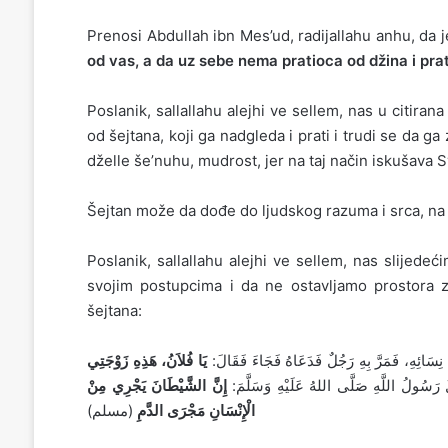
Prenosi Abdullah ibn Mes’ud, radijallahu anhu, da je
od vas, a da uz sebe nema pratioca od džina i pra
Poslanik, sallallahu alejhi ve sellem, nas u citir
od šejtana, koji ga nadgleda i prati i trudi se da g
dželle še’nuhu, mudrost, jer na taj način iskušava 
Šejtan može da dođe do ljudskog razuma i srca, na
Poslanik, sallallahu alejhi ve sellem, nas slije
svojim postupcima i da ne ostavljamo prostora 
šejtana:
ى نِسَائِهِ، فَمَرَّ بِهِ رَجُلٌ فَدَعَاهُ فَجَاءَ فَقَالَ
‏يَا فُلاَنُ، هَذِهِ زَوْجَتِي
الَ رَسُولُ اللَّهِ صَلَّى اللهُ عَلَيْهِ وَسَلَّمَ
إِنَّ الشَّيْطَانَ يَجْرِي مِنْ
الْإِنْسَانِ مَجْرَى الدَّمِ
(مسلم)