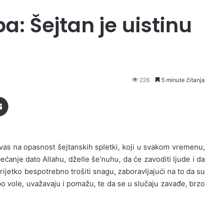
: Šejtan je uistinu
226
5 minute čitanja
Podijeli putem Emaila
 vas na opasnost šejtanskih spletki, koji u svakom vremenu,
ćanje dato Allahu, dželle še’nuhu, da će zavoditi ljude i da
rijetko bespotrebno trošiti snagu, zaboravljajući na to da su
o vole, uvažavaju i pomažu, te da se u slučaju zavađe, brzo