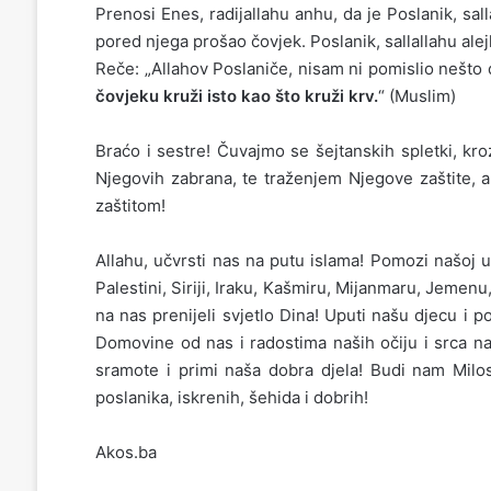
Prenosi Enes, radijallahu anhu, da je Poslanik, sal
pored njega prošao čovjek. Poslanik, sallallahu alejhi
Reče: „Allahov Poslaniče, nisam ni pomislio nešto d
čovjeku kruži isto kao što kruži krv.
“ (Muslim)
Braćo i sestre! Čuvajmo se šejtanskih spletki, kro
Njegovih zabrana, te traženjem Njegove zaštite, a
zaštitom!
Allahu, učvrsti nas na putu islama! Pomozi našoj 
Palestini, Siriji, Iraku, Kašmiru, Mijanmaru, Jemenu, 
na nas prenijeli svjetlo Dina! Uputi našu djecu i 
Domovine od nas i radostima naših očiju i srca na
sramote i primi naša dobra djela! Budi nam Mil
poslanika, iskrenih, šehida i dobrih!
Akos.ba