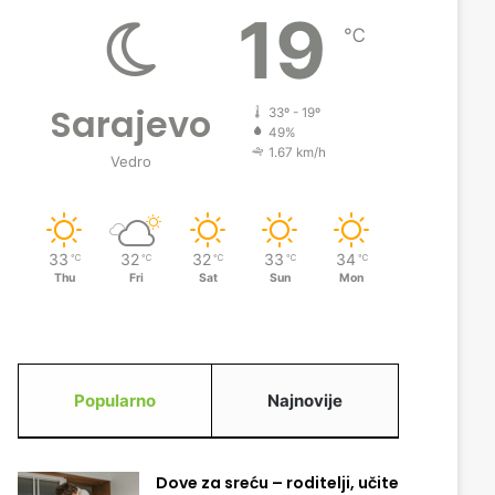
19
℃
Sarajevo
33º - 19º
49%
1.67 km/h
Vedro
33
32
32
33
34
℃
℃
℃
℃
℃
Thu
Fri
Sat
Sun
Mon
Popularno
Najnovije
Dove za sreću – roditelji, učite