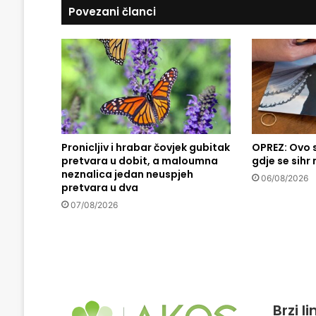
Povezani članci
a
z
o
v
i
i
o
d
g
Pronicljiv i hrabar čovjek gubitak
OPREZ: Ovo 
o
pretvara u dobit, a maloumna
gdje se sihr
v
neznalica jedan neuspjeh
o
06/08/2026
pretvara u dva
r
07/08/2026
i
:
P
r
o
p
i
Brzi l
s