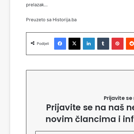
prelazak…
Preuzeto sa Historija.ba
Facebook
X
LinkedIn
Tumblr
Pinterest
Podijeli
Prijavite s
Prijavite se na naš n
novim člancima i in