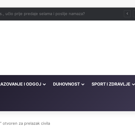
Hutba Reisul-uleme Husein-ef. Kavazović na Igmanu: Bosna nije samo zemlja, već ideja za koju se živi
AZOVANJE I ODGOJ
DUHOVNOST
SPORT I ZDRAVLJE
 otvoren za prelazak civila