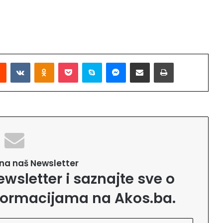
Reddit
VKontakte
Odnoklassniki
Pocket
Skype
Messenger
Podijeli putem Emaila
Printaj
e na naš Newsletter
ewsletter i saznajte sve o
formacijama na Akos.ba.