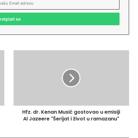
H
f
z
.
d
r
.
K
e
Hfz. dr. Kenan Musić gostovao u emisiji
n
Al Jazeere "Šerijat i život u ramazanu"
a
n
M
u