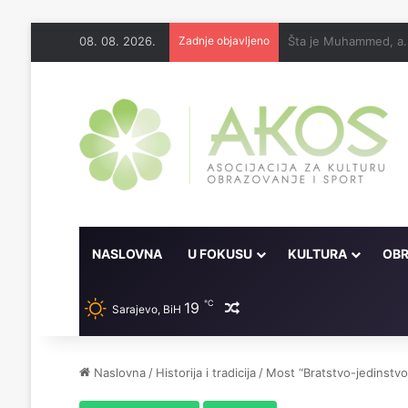
08. 08. 2026.
Zadnje objavljeno
NASLOVNA
U FOKUSU
KULTURA
OBR
℃
19
Random članak
Sarajevo, BiH
Naslovna
/
Historija i tradicija
/
Most “Bratstvo-jedinstvo”