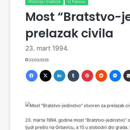
Historija i tradicija
U Fokusu
Most “Bratstvo-j
prelazak civila
23. mart 1994.
23/03/2025
Facebook
X
LinkedIn
Tumblr
Pinterest
Reddit
Messenger
23. marta 1994. godine most “Bratstvo-jedinstvo” o
ljudi prešlo na Grbavicu, a 15 u slobodni dio grada