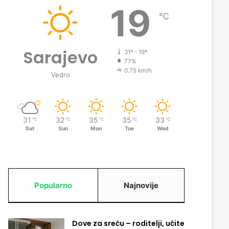
19
℃
Sarajevo
31º - 19º
77%
0.75 km/h
Vedro
31
32
35
35
33
℃
℃
℃
℃
℃
Sat
Sun
Mon
Tue
Wed
Popularno
Najnovije
Dove za sreću – roditelji, učite