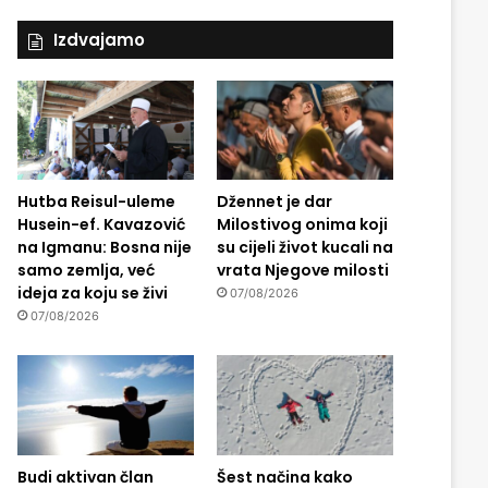
Izdvajamo
Hutba Reisul-uleme
Džennet je dar
Husein-ef. Kavazović
Milostivog onima koji
na Igmanu: Bosna nije
su cijeli život kucali na
samo zemlja, već
vrata Njegove milosti
ideja za koju se živi
07/08/2026
07/08/2026
Budi aktivan član
Šest načina kako