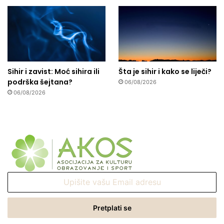
Sihir i zavist: Moć sihira ili
Šta je sihir i kako se liječi?
podrška šejtana?
06/08/2026
06/08/2026
Upišite
vašu
Email
adresu