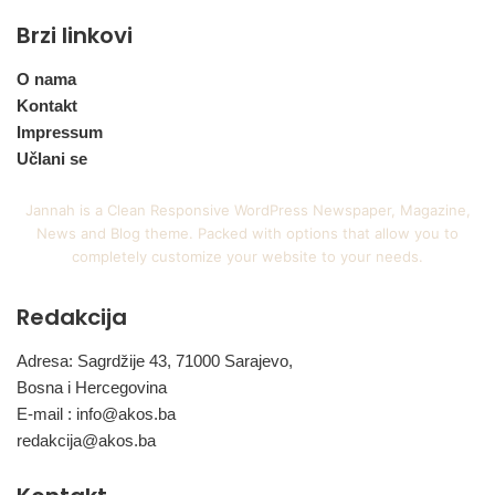
Brzi linkovi
O nama
Kontakt
Impressum
Učlani se
Jannah is a Clean Responsive WordPress Newspaper, Magazine,
News and Blog theme. Packed with options that allow you to
completely customize your website to your needs.
Redakcija
Adresa: Sagrdžije 43, 71000 Sarajevo,
Bosna i Hercegovina
E-mail :
info@akos.ba
redakcija@akos.ba