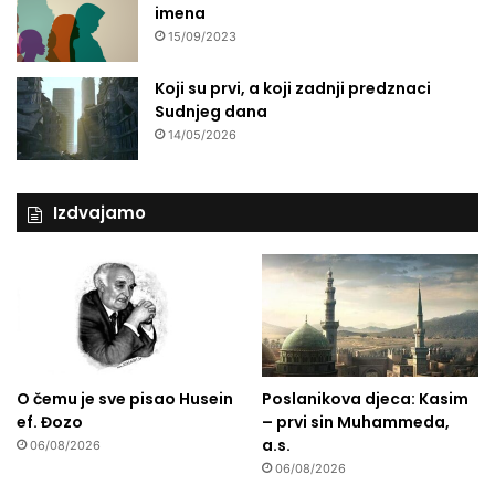
imena
i
15/09/2023
H
Koji su prvi, a koji zadnji predznaci
Sudnjeg dana
14/05/2026
Izdvajamo
O čemu je sve pisao Husein
Poslanikova djeca: Kasim
ef. Đozo
– prvi sin Muhammeda,
a.s.
06/08/2026
06/08/2026