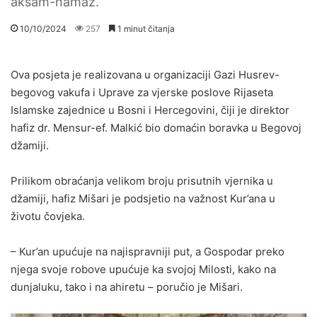
akšam-namaz.
10/10/2024
257
1 minut čitanja
Ova posjeta je realizovana u organizaciji Gazi Husrev-
begovog vakufa i Uprave za vjerske poslove Rijaseta
Islamske zajednice u Bosni i Hercegovini, čiji je direktor
hafiz dr. Mensur-ef. Malkić bio domaćin boravka u Begovoj
džamiji.
Prilikom obraćanja velikom broju prisutnih vjernika u
džamiji, hafiz Mišari je podsjetio na važnost Kur’ana u
životu čovjeka.
– Kur’an upućuje na najispravniji put, a Gospodar preko
njega svoje robove upućuje ka svojoj Milosti, kako na
dunjaluku, tako i na ahiretu – poručio je Mišari.