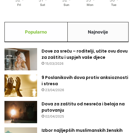
j
m
Fri
Sat
Sun
Mon
Tue
u
p
J
o
a
g
b
o
l
Popularno
Najnovije
đ
a
e
n
n
i
Dove za sreću – roditelji, učite ovu dovu
i
c
za zaštitu i uspjeh vaše djece
m
e
p
15/03/2026
i
o
K
d
9 Poslanikovih dova protiv anksioznosti
o
r
i stresa
n
u
23/04/2026
j
č
i
j
Dova za zaštitu od nesreća i belaja na
c
i
putovanju
a
m
02/04/2025
a
u
Izbor najljepših muslimanskih ženskih
B