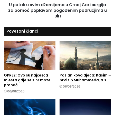
a
U petak u svim džamijama u Crnoj Gori sergija
i
z
za pomoć poplavom pogođenim područjima u
m
a
d
BiH
s
ž
t
a
r
Povezani članci
m
a
i
d
j
a
a
l
m
i
a
m
u
a
C
u
r
OPREZ: Ovo su najčešća
Poslanikova djeca: Kasim –
p
mjesta gdje se sihr moze
prvi sin Muhammeda, a.s.
n
pronaći
o
o
06/08/2026
p
j
06/08/2026
l
G
a
o
v
r
a
i