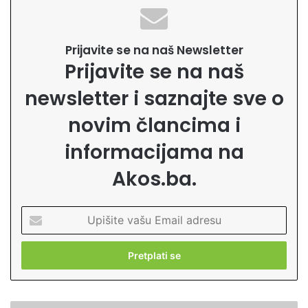
Prijavite se na naš Newsletter
Prijavite se na naš
newsletter i saznajte sve o
novim člancima i
informacijama na
Akos.ba.
U
p
i
š
i
t
e