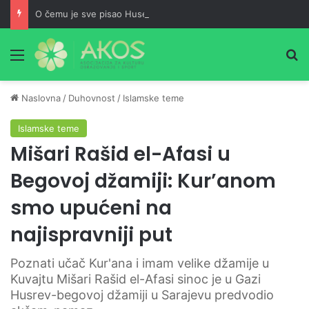
O čemu je sve pisao Husein ef. Đozo
Meni
Pr
Naslovna
/
Duhovnost
/
Islamske teme
Islamske teme
Mišari Rašid el-Afasi u
Begovoj džamiji: Kur’anom
smo upućeni na
najispravniji put
Poznati učač Kur'ana i imam velike džamije u
Kuvajtu Mišari Rašid el-Afasi sinoc je u Gazi
Husrev-begovoj džamiji u Sarajevu predvodio