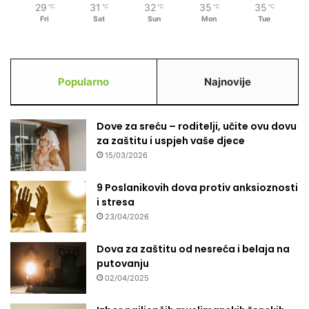
29
31
32
35
35
℃
℃
℃
℃
℃
Fri
Sat
Sun
Mon
Tue
Popularno
Najnovije
Dove za sreću – roditelji, učite ovu dovu
za zaštitu i uspjeh vaše djece
15/03/2026
9 Poslanikovih dova protiv anksioznosti
i stresa
23/04/2026
Dova za zaštitu od nesreća i belaja na
putovanju
02/04/2025