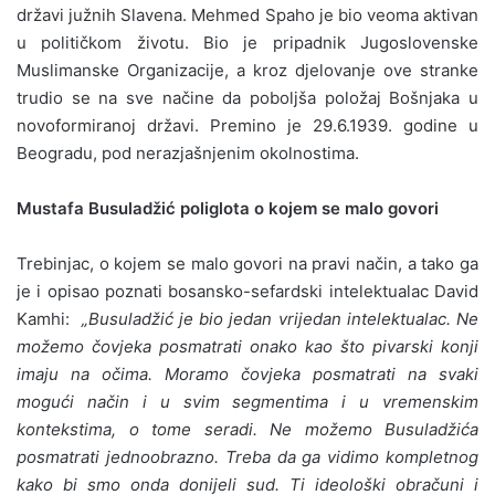
državi južnih Slavena. Mehmed Spaho je bio veoma aktivan
u političkom životu. Bio je pripadnik Jugoslovenske
Muslimanske Organizacije, a kroz djelovanje ove stranke
trudio se na sve načine da poboljša položaj Bošnjaka u
novoformiranoj državi. Premino je 29.6.1939. godine u
Beogradu, pod nerazjašnjenim okolnostima.
Mustafa Busuladžić poliglota o kojem se malo govori
Trebinjac, o kojem se malo govori na pravi način, a tako ga
je i opisao poznati bosansko-sefardski intelektualac David
Kamhi:
„
Busuladžić je bio jedan vrijedan intelektualac. Ne
možemo čovjeka posmatrati onako kao što pivarski konji
imaju na očima. Moramo čovjeka posmatrati na svaki
mogući način i u svim segmentima i u vremenskim
kontekstima, o tome seradi. Ne možemo Busuladžića
posmatrati jednoobrazno. Treba da ga vidimo kompletnog
kako bi smo onda donijeli sud. Ti ideološki obračuni i