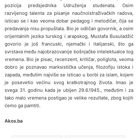
pozicija predsjednika Udruženja studenata. Osim
razvijenog talenta za pisanje naučnoistraživačkih radova,
isticao se i kao veoma dobar pedagog i metodičar, čija se
predavanja nisu propuštala. Bio je odličan govornik, a osim
orijentalnih jezika turskog i arapskog, Mustafa Busuladžić
govorio je još francuski, njemački i italijanski, što ga
svrstava među najobrazovanije bošnjačke intelektualce tog
vremena. Bio je pisac, recenzent, kritičar, poliglota, veoma
dobro je poznavao marksistička učenja, filozofiju istoka i
zapada, međutim najviše se isticao u borbi za islam, kojem
je posevetio većinu svog kratkotrajnog života. Imao je
svega 31. godinu kada je ubijen 29.6.1945., međutim i za
tako malo vremena postigao je velike rezultate, zbog kojih
ćemo ga pamtiti.
Akos.ba