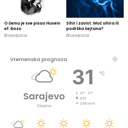
i
l
m
T
O čemu je sve pisao Husein
Sihir i zavist: Moć sihira ili
V
ef. Đozo
podrška šejtana?
S
06/08/2026
06/08/2026
A
Vremenska prognoza
31
℃
Sarajevo
31º - 21º
30%
3.68 km/h
Oblačno