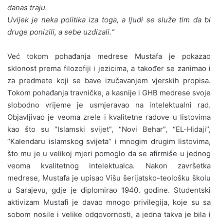
danas traju.
Uvijek je neka politika iza toga, a ljudi se služe tim da bi
druge ponizili, a sebe uzdizali.“
Već tokom pohađanja medrese Mustafa je pokazao
sklonost prema filozofiji i jezicima, a također se zanimao i
za predmete koji se bave izučavanjem vjerskih propisa.
Tokom pohađanja travničke, a kasnije i GHB medrese svoje
slobodno vrijeme je usmjeravao na intelektualni rad.
Objavljivao je veoma zrele i kvalitetne radove u listovima
kao što su “Islamski svijet”, “Novi Behar”, “EL-Hidaji”,
“Kalendaru islamskog svijeta” i mnogim drugim listovima,
što mu je u velikoj mjeri pomoglo da se afirmiše u jednog
veoma kvalitetnog intelektualca. Nakon završetka
medrese, Mustafa je upisao Višu šerijatsko-teološku školu
u Sarajevu, gdje je diplomirao 1940. godine. Studentski
aktivizam Mustafi je davao mnogo privilegija, koje su sa
sobom nosile i velike odgovornosti, a jedna takva je bila i