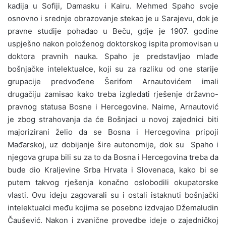
kadija u Sofiji, Damasku i Kairu. Mehmed Spaho svoje
osnovno i srednje obrazovanje stekao je u Sarajevu, dok je
pravne studije pohađao u Beču, gdje je 1907. godine
uspješno nakon položenog doktorskog ispita promovisan u
doktora pravnih nauka. Spaho je predstavljao mlađe
bošnjačke intelektualce, koji su za razliku od one starije
grupacije predvođene Šerifom Arnautovićem imali
drugačiju zamisao kako treba izgledati rješenje državno-
pravnog statusa Bosne i Hercegovine. Naime, Arnautović
je zbog strahovanja da će Bošnjaci u novoj zajednici biti
majorizirani želio da se Bosna i Hercegovina pripoji
Mađarskoj, uz dobijanje šire autonomije, dok su Spaho i
njegova grupa bili su za to da Bosna i Hercegovina treba da
bude dio Kraljevine Srba Hrvata i Slovenaca, kako bi se
putem takvog rješenja konačno oslobodili okupatorske
vlasti. Ovu ideju zagovarali su i ostali istaknuti bošnjački
intelektualci među kojima se posebno izdvajao Džemaludin
Čaušević. Nakon i zvanične provedbe ideje o zajedničkoj