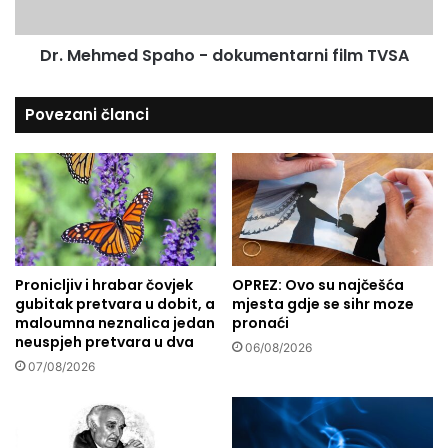
e
e
ž
d
Dr. Mehmed Spaho - dokumentarni film TVSA
e
S
n
p
u
a
Povezani članci
c
h
e
o
n
-
t
d
r
o
u
k
g
u
r
m
Pronicljiv i hrabar čovjek
OPREZ: Ovo su najčešća
a
e
gubitak pretvara u dobit, a
mjesta gdje se sihr moze
d
n
maloumna neznalica jedan
pronaći
a
t
neuspjeh pretvara u dva
S
a
06/08/2026
07/08/2026
i
r
s
n
k
i
a
f