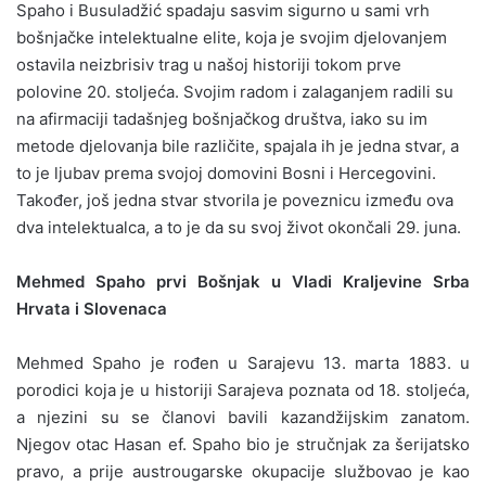
Spaho i Busuladžić spadaju sasvim sigurno u sami vrh
bošnjačke intelektualne elite, koja je svojim djelovanjem
ostavila neizbrisiv trag u našoj historiji tokom prve
polovine 20. stoljeća. Svojim radom i zalaganjem radili su
na afirmaciji tadašnjeg bošnjačkog društva, iako su im
metode djelovanja bile različite, spajala ih je jedna stvar, a
to je ljubav prema svojoj domovini Bosni i Hercegovini.
Također, još jedna stvar stvorila je poveznicu između ova
dva intelektualca, a to je da su svoj život okončali 29. juna.
Mehmed Spaho prvi Bošnjak u Vladi Kraljevine Srba
Hrvata i Slovenaca
Mehmed Spaho je rođen u Sarajevu 13. marta 1883. u
porodici koja je u historiji Sarajeva poznata od 18. stoljeća,
a njezini su se članovi bavili kazandžijskim zanatom.
Njegov otac Hasan ef. Spaho bio je stručnjak za šerijatsko
pravo, a prije austrougarske okupacije službovao je kao