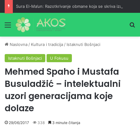
Sura El-Ma’un: Razotkrivanje obmane koja se skriva iza pobožnosti
Meni
Pr
Naslovna
/
Kultura i tradicija
/
Istaknuti Bošnjaci
Istaknuti Bošnjaci
U Fokusu
Mehmed Spaho i Mustafa
Busuladžić – intelektualni
uzori generacijama koje
dolaze
29/06/2017
338
3 minute čitanja