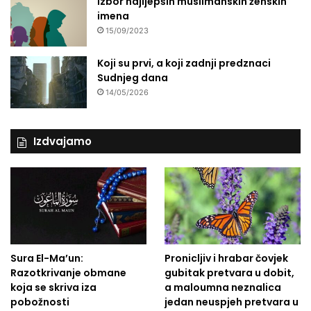
Izbor najljepših muslimanskih ženskih
imena
15/09/2023
Koji su prvi, a koji zadnji predznaci
Sudnjeg dana
14/05/2026
Izdvajamo
Sura El-Ma’un:
Pronicljiv i hrabar čovjek
Razotkrivanje obmane
gubitak pretvara u dobit,
koja se skriva iza
a maloumna neznalica
pobožnosti
jedan neuspjeh pretvara u