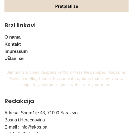
Email
adresu
Brzi linkovi
O nama
Kontakt
Impressum
Učlani se
Jannah is a Clean Responsive WordPress Newspaper, Magazine,
News and Blog theme. Packed with options that allow you to
completely customize your website to your needs.
Redakcija
Adresa: Sagrdžije 43, 71000 Sarajevo,
Bosna i Hercegovina
E-mail :
info@akos.ba