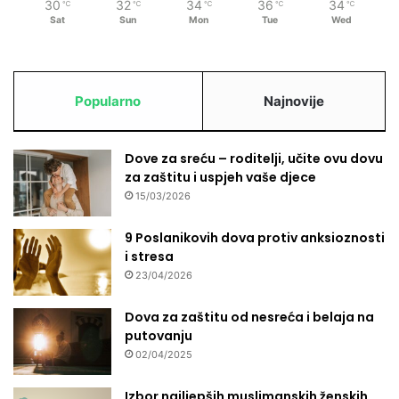
30
32
34
36
34
℃
℃
℃
℃
℃
'
Sat
Sun
Mon
Tue
Wed
a
n
a
Popularno
Najnovije
Dove za sreću – roditelji, učite ovu dovu
za zaštitu i uspjeh vaše djece
15/03/2026
9 Poslanikovih dova protiv anksioznosti
i stresa
23/04/2026
Dova za zaštitu od nesreća i belaja na
putovanju
02/04/2025
Izbor najljepših muslimanskih ženskih