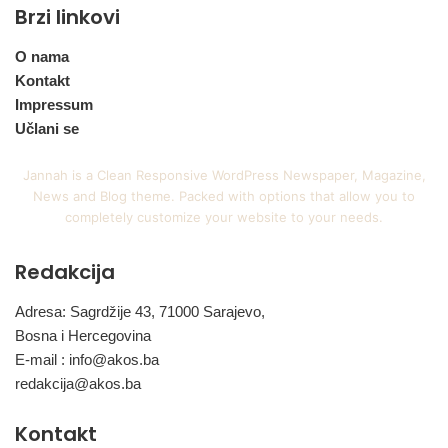
Brzi linkovi
O nama
Kontakt
Impressum
Učlani se
Jannah is a Clean Responsive WordPress Newspaper, Magazine,
News and Blog theme. Packed with options that allow you to
completely customize your website to your needs.
Redakcija
Adresa: Sagrdžije 43, 71000 Sarajevo,
Bosna i Hercegovina
E-mail :
info@akos.ba
redakcija@akos.ba
Kontakt