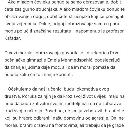
– Ako mladom čovjeku ponudite samo obrazovanje, dobit
ćete zasigurno stručnjaka. A ako mladom čovjeku ponudite
obrazovanje i odgoj, dobit ćete stručnjaka koji će pomagati
svoju zajednicu. Dakle, odgoj i obrazovanje samo u paru
mogu polučiti značajne rezultate – napomenuo je profesor
Kafadar.
O vezi morala i obrazovanja govorila je i direktorica Prve
bošnjačke gimnazije Emela Mehmedspahić, podsjećajući
da znanje ljudima daje moć, ali da im moral pomaže da
odluče kako će to znanje koristiti.
– Očekujemo da naši učenici budu lokomotiva ovog
društva. Poruka za njih je da kroz svoj život uvijek imaju na
umu da budu zahvalni svojim roditeljima i da ne zaborave
trud svojih učitelja. Posebno, ne smiju zaboraviti branitelje
koji su hrabro odbranili našu domovinu od agresije. Oni ne
moraju braniti državu na frontovima, ali trebaju da je grade