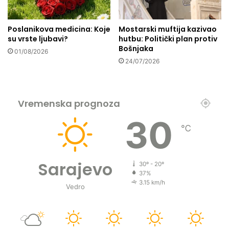
j
u
d
Poslanikova medicina: Koje
Mostarski muftija kazivao
j
su vrste ljubavi?
hutbu: Politički plan protiv
e
Bošnjaka
01/08/2026
c
24/07/2026
u
p
o
d
Vremenska prognoza
u
30
č
℃
e
u
č
Sarajevo
e
30º - 20º
n
37%
3.15 km/h
j
Vedro
u
K
u
r