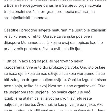
u Bosni i Hercegovine danas je u Sarajevu organizovala
tradicionalni svečani program promocije maturanata
srednjoškolskih ustanova.
Čestitke i prigodne savjete maturantima uputio je izaslanik
reisul-uleme, direktor Uprave za vanjske poslove i
dijasporu Muhamed Jusić, koji je ovaj dan opisao kao dio
prvih većih pobjeda u životu ovih mladih ljudi.
– Bit će ih ako Bog da još, ali vjerovatno nekih i
razočarenja. Sve je to dio prolaznog života. Ono što ostaje
su naša djela koja će nas oživjeti i za koja vjerujemo da će
biti zalog na drugom, boljem svijetu. Onaj ko izgubi smisao
postojanja, teško će svoj život smisleno organizovati. Trka
za uspjehom radi uspjeha i po svaku cijenu je već
izgubljena utakmica, ali život na ovom svijetu jeste
natjecanje i borba. Život naš je kao plivanje uz rijeku. Ako
se ne budemo trudili svakog dana, svakog časa da budemo