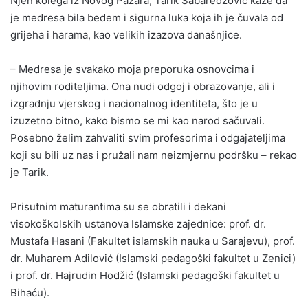
Njen kolega iz Novog Pazara, Tarik Šabaredžović kaže da
je medresa bila bedem i sigurna luka koja ih je čuvala od
grijeha i harama, kao velikih izazova današnjice.
– Medresa je svakako moja preporuka osnovcima i
njihovim roditeljima. Ona nudi odgoj i obrazovanje, ali i
izgradnju vjerskog i nacionalnog identiteta, što je u
izuzetno bitno, kako bismo se mi kao narod sačuvali.
Posebno želim zahvaliti svim profesorima i odgajateljima
koji su bili uz nas i pružali nam neizmjernu podršku – rekao
je Tarik.
Prisutnim maturantima su se obratili i dekani
visokoškolskih ustanova Islamske zajednice: prof. dr.
Mustafa Hasani (Fakultet islamskih nauka u Sarajevu), prof.
dr. Muharem Adilović (Islamski pedagoški fakultet u Zenici)
i prof. dr. Hajrudin Hodžić (Islamski pedagoški fakultet u
Bihaću).