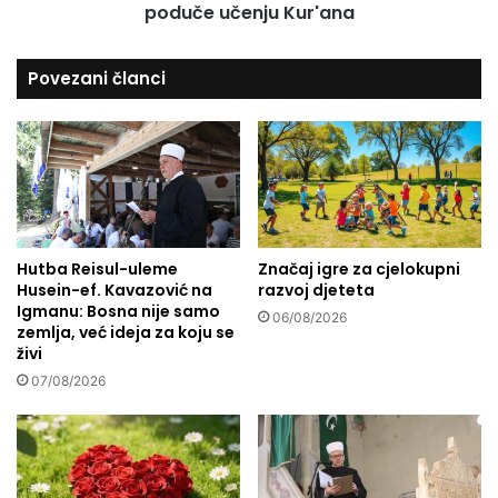
t
poduče učenju Kur'ana
a
i
d
c
a
Povezani članci
a
z
t
a
i
r
n
o
a
d
d
i
r
t
u
e
g
Hutba Reisul-uleme
Značaj igre za cjelokupni
l
Husein-ef. Kavazović na
razvoj djeteta
e
j
Igmanu: Bosna nije samo
l
e
06/08/2026
zemlja, već ideja za koju se
j
k
živi
u
o
07/08/2026
d
j
e
i
?
s
v
o