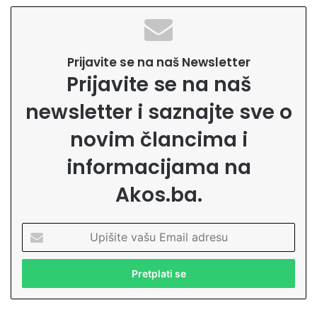
Prijavite se na naš Newsletter
Prijavite se na naš
newsletter i saznajte sve o
novim člancima i
informacijama na
Akos.ba.
U
p
i
š
i
t