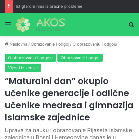
Istigfarom riješila bračne probleme
Meni
Pr
Naslovna
/
Obrazovanje i odgoj
/
O obrazovanju i odgoju
O obrazovanju i odgoju
Obrazovanje i odgoj
Vijesti iz zemlje
“Maturalni dan” okupio
učenike generacije i odlične
učenike medresa i gimnazija
Islamske zajednice
Uprava za nauku i obrazovanje Rijaseta Islamske
zajednice u Bosni i Hercegovine danas je u