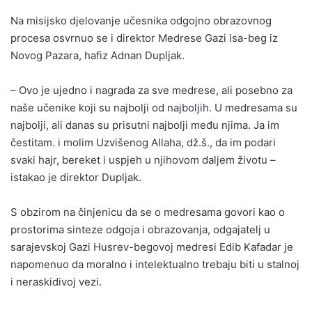
Na misijsko djelovanje učesnika odgojno obrazovnog
procesa osvrnuo se i direktor Medrese Gazi Isa-beg iz
Novog Pazara, hafiz Adnan Dupljak.
– Ovo je ujedno i nagrada za sve medrese, ali posebno za
naše učenike koji su najbolji od najboljih. U medresama su
najbolji, ali danas su prisutni najbolji među njima. Ja im
čestitam. i molim Uzvišenog Allaha, dž.š., da im podari
svaki hajr, bereket i uspjeh u njihovom daljem životu –
istakao je direktor Dupljak.
S obzirom na činjenicu da se o medresama govori kao o
prostorima sinteze odgoja i obrazovanja, odgajatelj u
sarajevskoj Gazi Husrev-begovoj medresi Edib Kafadar je
napomenuo da moralno i intelektualno trebaju biti u stalnoj
i neraskidivoj vezi.