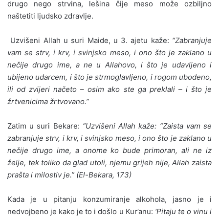
drugo nego strvina, lešina čije meso može ozbiljno
naštetiti ljudsko zdravlje.
Uzvišeni Allah u suri Maide, u 3. ajetu kaže:
“Zabranjuje
vam se strv, i krv, i svinjsko meso, i ono što je zaklano u
nečije drugo ime, a ne u Allahovo, i što je udavljeno i
ubijeno udarcem, i što je strmoglavljeno, i rogom ubodeno,
ili od zvijeri načeto – osim ako ste ga preklali – i što je
žrtvenicima žrtvovano.”
Zatim u suri Bekare:
“Uzvišeni Allah kaže: “Zaista vam se
zabranjuje strv, i krv, i svinjsko meso, i ono što je zaklano u
nečije drugo ime, a onome ko bude primoran, ali ne iz
želje, tek toliko da glad utoli, njemu grijeh nije, Allah zaista
prašta i milostiv je.” (El-Bekara, 173)
Kada je u pitanju konzumiranje alkohola, jasno je i
nedvojbeno je kako je to i došlo u Kur’anu:
‘Pitaju te o vinu i