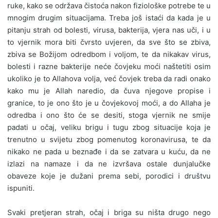
ruke, kako se održava čistoća nakon fiziološke potrebe te u
mnogim drugim situacijama. Treba još istaći da kada je u
pitanju strah od bolesti, virusa, bakterija, vjera nas uči, i u
to vjernik mora biti čvrsto uvjeren, da sve što se zbiva,
zbiva se Božijom odredbom i voljom, te da nikakav virus,
bolesti i razne bakterije neće čovjeku moći naštetiti osim
ukoliko je to Allahova volja, već čovjek treba da radi onako
kako mu je Allah naredio, da čuva njegove propise i
granice, to je ono što je u čovjekovoj moći, a do Allaha je
odredba i ono što će se desiti, stoga vjernik ne smije
padati u očaj, veliku brigu i tugu zbog situacije koja je
trenutno u svijetu zbog pomenutog koronavirusa, te da
nikako ne pada u beznađe i da se zatvara u kuću, da ne
izlazi na namaze i da ne izvršava ostale dunjalučke
obaveze koje je dužani prema sebi, porodici i društvu
ispuniti.
Svaki pretjeran strah, očaj i briga su ništa drugo nego