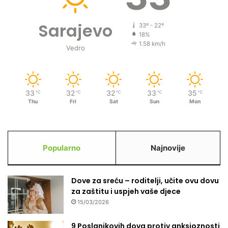
Sarajevo
33º - 22º
18%
1.58 km/h
Vedro
33
32
32
33
35
℃
℃
℃
℃
℃
Thu
Fri
Sat
Sun
Mon
Popularno
Najnovije
Dove za sreću – roditelji, učite ovu dovu
za zaštitu i uspjeh vaše djece
15/03/2026
9 Poslanikovih dova protiv anksioznosti