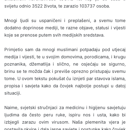
svijetu odnio 3522 života, te zarazio 103737 osoba.
Mnogi ljudi su uspaničeni i preplašeni, a svemu tome
dodatno doprinose mediji, te razne objave, statusi i vijesti
koje se prenose putem svih medijskih sredstava.
Primjetio sam da mnogi muslimani potpadaju pod utjecaj
medija i vijesti, te u svojim domovima, porodicama, i krugu
poznanika, džematlija i slično, ne osjećaju se sigurno,
brinu se te možda čak i previše oprezno pristupaju svemu
tome. U ovom tekstu pokušat ću iznjeti par stavova islama,
propisa i savjeta kako da čovjek najbolje postupi u datoj
situaciji.
Naime, svjetski stručnjaci za medicinu i higijenu savjetuju
ljudima da često peru ruke, ispiru nos i usta, kako bi
izbjegli zarazu ovim virusom. Naša plemenita vjera je
postavila okvire i dala jasne savjete i postupke kako čovjek