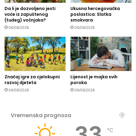
i
p
v
Da li je dozvoljeno jesti
Ukusna hercegovačka
r
voće iz zapuštenog
poslastica: Slatka
n
o
(tuđeg) voćnjaka?
smokvara
i
b
c
u
06/08/2026
06/08/2026
e
d
n
ı
t
ı
a
z
r
d
z
u
a
b
Značaj igre za cjelokupni
Lijenost je majka svih
i
o
razvoj djeteta
poroka
z
k
06/08/2026
06/08/2026
b
o
o
g
r
s
e
n
Vremenska prognoza
a
33
℃