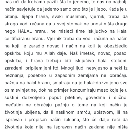
nas uči da trebamo paziti šta to jedemo, te nas na najbolji
način savjetuje da jedemo samo ono što je lijepo. Kada je u
pitanju lijepa hrana, svaki musliman, vjernik, treba da
strogo vodi računa da u svoj stomak ne unosi ništa drugo
nego HALAL hranu, ne misleći time iskljućivo na Halal
certificiranu hranu. Vjernik treba da vodi računa na način
na koji je zaradio novac i način na koji je obezbjedio
opskrbu koju mu Allah daje. Naš imetak, novac, posao,
opskrba, i hrana trebaju biti isključivo halal stečeni,
zarađeni, pripljemljeni itd. Mnogi ljudi nesvjesno a neki iz
neznanja, posebno u zapadnim zemljama ne obraćaju
pažnju na halal hranu, smatraju da je halal-dozvoljeno sve
osim svinjetine, dok na primjer konzumiraju meso koje je u
suštini dozvoljeno poput piletine, govedine i slično,
međutim ne obraćaju pažnju o tome na koji način je
životinja ubijena, da li nasilnom smrću, ubistvom, ili na
ispravan i propisan način zaklana, što će dalje reći da
životinja koja nije na ispravan naćin zaklana nije ništa