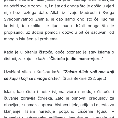
da održi svoje zdravllje, i ništa od onoga što je došlo u vjeri
nije bez razloga dato. Allah iz svoje Mudrosti i Svoga
Sveobuhvatnog Znanja, je dao samo ono što će ljudima
koristiti, te ukoliko se ljudi budu držali onoga što je
propisano, uz Božiju pomoć i dozvolu bit će sačuvani od
mnogih iskušenja i problema.
Kada je u pitanju čistoća, opće poznato je stav islama o
čistoći, za koju se kaže:
“Čistoća je dio imana-vjere.”
Uzvišeni Allah u Kur’anu kaže:
“
Zaista Allah voli one koji
se kaju i koji se mnogo čiste.
”
(Sura Bekare 222. ajet.)
Islam, kao čista i neiskrivljena vjera naređuje čistoću i
čuvanje zdravlja čovjeka. Zato je osnovni preduslov za
obavljanje namaza, upravo čistoća tijela, odijela i mjesta za
klanjanje. Islam naređuje potpuno čišćenje (gusul –
kupanje) u određenim prilikama, kao što su: kupanje od