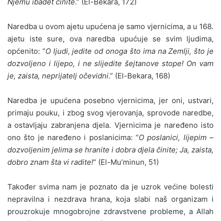
Njemu ibadet činite
.” (El-Bekara, 172)
Naredba u ovom ajetu upućena je samo vjernicima, a u 168.
ajetu iste sure, ova naredba upućuje se svim ljudima,
općenito: “
O ljudi, jedite od onoga što ima na Zemlji, što je
dozvoljeno i lijepo, i ne slijedite šejtanove stope! On vam
je, zaista, neprijatelj očevidni
.” (El-Bekara, 168)
Naredba je upućena posebno vjernicima, jer oni, ustvari,
primaju pouku, i zbog svog vjerovanja, sprovode naredbe,
a ostavljaju zabranjena djela. Vjernicima je naređeno isto
ono što je naređeno i poslanicima: “
O poslanici, lijepim –
dozvoljenim jelima se hranite i dobra djela činite; Ja, zaista,
dobro znam šta vi radite!
“ (El-Mu’minun, 51)
Također svima nam je poznato da je uzrok većine bolesti
nepravilna i nezdrava hrana, koja slabi naš organizam i
prouzrokuje mnogobrojne zdravstvene probleme, a Allah