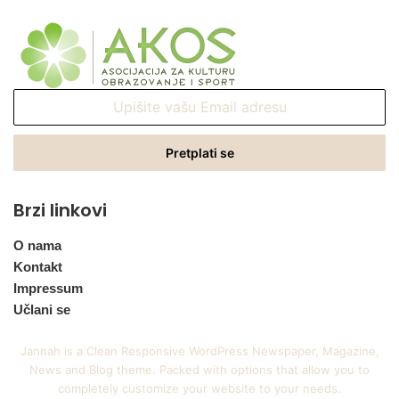
Upišite
vašu
Email
adresu
Brzi linkovi
O nama
Kontakt
Impressum
Učlani se
Jannah is a Clean Responsive WordPress Newspaper, Magazine,
News and Blog theme. Packed with options that allow you to
completely customize your website to your needs.