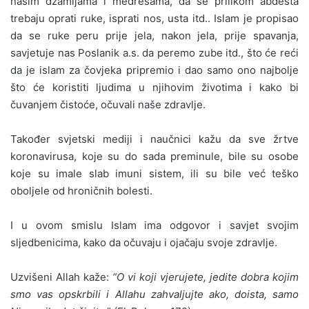
našim džamijama i medresama, da se prilikom abdesta
trebaju oprati ruke, isprati nos, usta itd.. Islam je propisao
da se ruke peru prije jela, nakon jela, prije spavanja,
savjetuje nas Poslanik a.s. da peremo zube itd., što će reći
da je islam za čovjeka pripremio i dao samo ono najbolje
što će koristiti ljudima u njihovim životima i kako bi
čuvanjem čistoće, očuvali naše zdravlje.
Također svjetski mediji i naučnici kažu da sve žrtve
koronavirusa, koje su do sada preminule, bile su osobe
koje su imale slab imuni sistem, ili su bile već teško
oboljele od hroničnih bolesti.
I u ovom smislu Islam ima odgovor i savjet svojim
sljedbenicima, kako da očuvaju i ojačaju svoje zdravlje.
Uzvišeni Allah kaže:
“O vi koji vjerujete, jedite dobra kojim
smo vas opskrbili i Allahu zahvaljujte ako, doista, samo