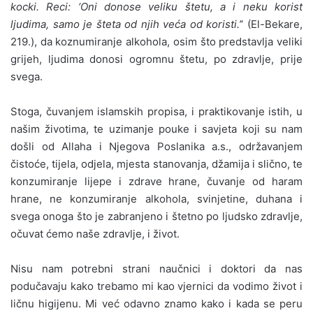
kocki. Reci: ‘Oni donose veliku štetu, a i neku korist
ljudima, samo je šteta od njih veća od koristi.’
‘ (El-Bekare,
219.), da koznumiranje alkohola, osim što predstavlja veliki
grijeh, ljudima donosi ogromnu štetu, po zdravlje, prije
svega.
Stoga, čuvanjem islamskih propisa, i praktikovanje istih, u
našim životima, te uzimanje pouke i savjeta koji su nam
došli od Allaha i Njegova Poslanika a.s., održavanjem
čistoće, tijela, odjela, mjesta stanovanja, džamija i slično, te
konzumiranje lijepe i zdrave hrane, čuvanje od haram
hrane, ne konzumiranje alkohola, svinjetine, duhana i
svega onoga što je zabranjeno i štetno po ljudsko zdravlje,
očuvat ćemo naše zdravlje, i život.
Nisu nam potrebni strani naučnici i doktori da nas
podučavaju kako trebamo mi kao vjernici da vodimo život i
ličnu higijenu. Mi već odavno znamo kako i kada se peru