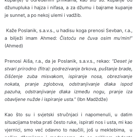
džunupluka i hajza i nifasa, a za džumu i bajrame kupanje
je sunnet, a po nekoj ulemi i vadžib.
Kaže Poslanik, s.a.v.s., u hadisu koga prenosi Sevban, r.a.,
a bilježi imam Ahmed:
Čistoću ne čuva osim mu’min!”
(Ahmed)
Prenosi Aiša, r.a., da je Poslanik, s.a.v.s., rekao:
“Deset je
stvari prirodno (fitra): podrezivanje brkova, puštanje brade,
čišćenje zuba misvakom, ispiranje nosa, obrezivanje
nokata, pranje zglobova, odstranjivanje dlaka ispod
pazuha, odstranjivanje dlaka između nogu, pranje iza
obavljene nužde i ispiranje usta.”
(Ibn Madždže)
Kao što su i svjetski stručnjaci i napomenuli, u datim
situacijama treba prati često ruke, ispirati nos i usta, mi kao
vjernici, smo već odavno to naučili, još u mektebima, u