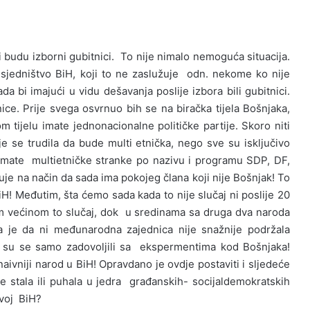
 budu izborni gubitnici. To nije nimalo nemoguća situacija.
dsjedništvo BiH, koji to ne zaslužuje odn. nekome ko nije
 bi imajući u vidu dešavanja poslije izbora bili gubitnici.
ice. Prije svega osvrnuo bih se na biračka tijela Bošnjaka,
 tijelu imate jednonacionalne političke partije. Skoro niti
je se trudila da bude multi etnička, nego sve su isključivo
imate multietničke stranke po nazivu i programu SDP, DF,
uje na način da sada ima pokojeg člana koji nije Bošnjak! To
BiH! Međutim, šta ćemo sada kada to nije slučaj ni poslije 20
m većinom to slučaj, dok u sredinama sa druga dva naroda
ca je da ni međunarodna zajednica nije snažnije podržala
o su se samo zadovoljili sa ekspermentima kod Bošnjaka!
jnaivniji narod u BiH! Opravdano je ovdje postaviti i sljedeće
e stala ili puhala u jedra građanskih- socijaldemokratskih
zvoj BiH?