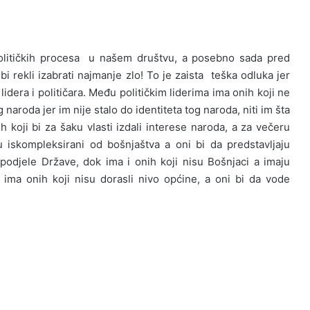
političkih procesa u našem društvu, a posebno sada pred
 bi rekli izabrati najmanje zlo! To je zaista teška odluka jer
lidera i političara. Među političkim liderima ima onih koji ne
 naroda jer im nije stalo do identiteta tog naroda, niti im šta
ih koji bi za šaku vlasti izdali interese naroda, a za večeru
u iskompleksirani od bošnjaštva a oni bi da predstavljaju
e podjele Države, dok ima i onih koji nisu Bošnjaci a imaju
ima onih koji nisu dorasli nivo općine, a oni bi da vode