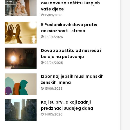
ovu dovu za zaštitu i uspjeh
vaše djece
15/03/2026
9 Poslanikovih dova protiv
anksioznosti i stresa
23/04/2026
Dova za zaštitu od nesreća i
belaja na putovanju
02/04/2025
Izbor najljepših muslimanskih
ženskih imena
15/09/2023
Koji su prvi, a koji zadnji
predznaci Sudnjeg dana
14/05/2026