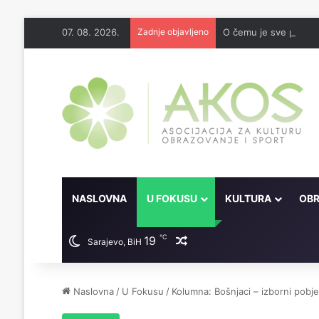
07. 08. 2026.
Zadnje objavljeno
O čemu je sve pisao 
NASLOVNA
U FOKUSU
KULTURA
OBR
℃
19
Random članak
Sarajevo, BiH
Naslovna
/
U Fokusu
/
Kolumna: Bošnjaci – izborni pobjedn