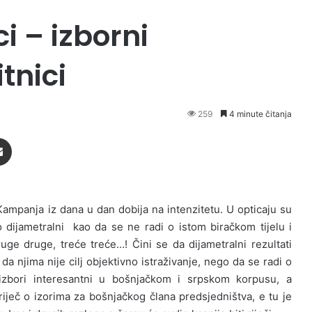
i – izborni
tnici
259
4 minute čitanja
Podijeli putem Emaila
Kampanja iz dana u dan dobija na intenzitetu. U opticaju su
iko dijametralni kao da se ne radi o istom biračkom tijelu i
uge druge, treće treće…! Čini se da dijametralni rezultati
da njima nije cilj objektivno istraživanje, nego da se radi o
izbori interesantni u bošnjačkom i srpskom korpusu, a
e riječ o izorima za bošnjačkog člana predsjedništva, e tu je