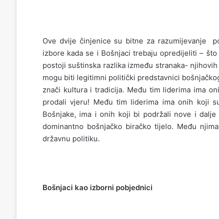
Ove dvije činjenice su bitne za razumijevanje 
izbore kada se i Bošnjaci trebaju opredijeliti – što
postoji suštinska razlika između stranaka- njihovih 
mogu biti legitimni politički predstavnici bošnjačkog
znači kultura i tradicija. Među tim liderima ima on
prodali vjeru! Među tim liderima ima onih koji s
Bošnjake, ima i onih koji bi podržali nove i dalj
dominantno bošnjačko biračko tijelo. Među njima 
državnu politiku.
Bošnjaci kao izborni pobjednici