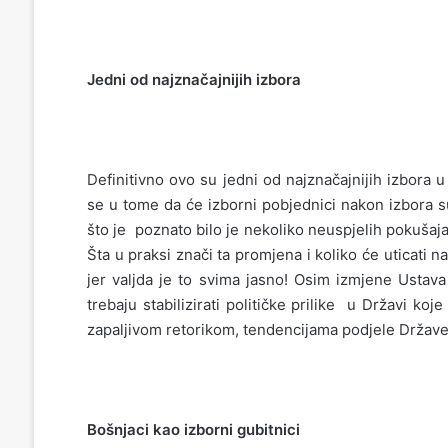
Jedni od najznačajnijih izbora
Definitivno ovo su jedni od najznačajnijih izbora 
se u tome da će izborni pobjednici nakon izbora s
što je poznato bilo je nekoliko neuspjelih pokušaja r
Šta u praksi znači ta promjena i koliko će uticati 
jer valjda je to svima jasno! Osim izmjene Ustav
trebaju stabilizirati političke prilike u Državi ko
zapaljivom retorikom, tendencijama podjele Države, 
Bošnjaci kao izborni gubitnici