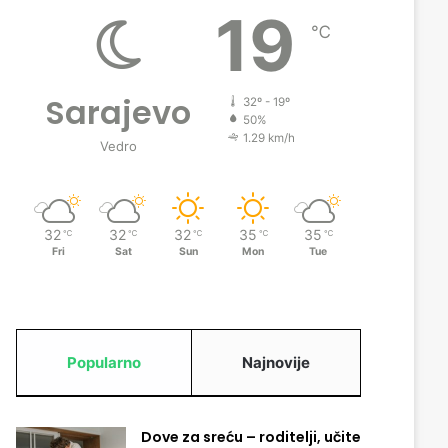
19
℃
Sarajevo
32º - 19º
50%
1.29 km/h
Vedro
32
32
32
35
35
℃
℃
℃
℃
℃
Fri
Sat
Sun
Mon
Tue
Popularno
Najnovije
Dove za sreću – roditelji, učite