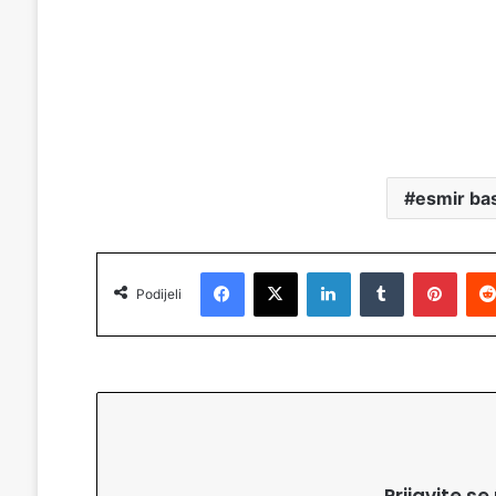
esmir ba
Facebook
X
LinkedIn
Tumblr
Pinterest
Podijeli