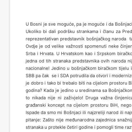
U Bosni je sve moguće, pa je moguće i da Bošnjaci
Ukoliko bi dali podršku strankama i članu za Pre
reprezentativan predstavnik bošnjačkog naroda tada
Ovdje je od velike važnosti spomenuti neke činjen
Srba i Hrvata. U Hrvatskom kao i Srpskom biračkom
jedna od tih stranaka predstavnika ovih naroda ni
nacionalne! Jedino u bošnjačkom biračkom tijelu 
SBB pa čak se i SDA potrudila da otvori i moderniz
je dobro i tako bi trebalo biti na cijelom prostoru 
godina? Kada je jedino u sredinama sa Bošnjačko
to nikada nije ni zaživjelo! Druga važna činjeni
građanski koncept na cijelom prostoru BiH, neg
Ispade da smo mi Bošnjaci ili najzreliji narod ili na
pitanje: Zašto nije međunarodna zajednica snažnij
stranaka u protekle četiri godine i pomogli time ra