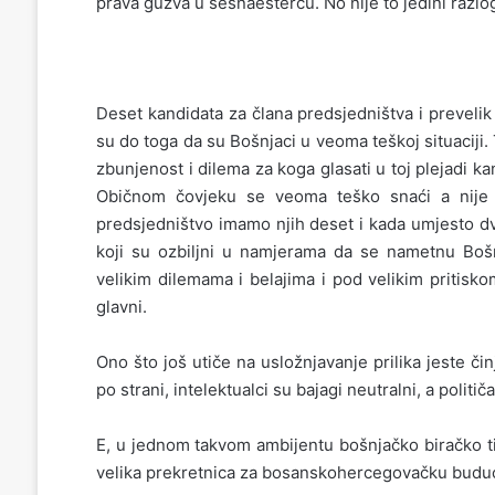
prava gužva u šesnaestercu. No nije to jedini razlog.
Deset kandidata za člana predsjedništva i preveli
su do toga da su Bošnjaci u veoma teškoj situaciji. 
zbunjenost i dilema za koga glasati u toj plejadi kan
Običnom čovjeku se veoma teško snaći a nije 
predsjedništvo imamo njih deset i kada umjesto dv
koji su ozbiljni u namjerama da se nametnu Bošn
velikim dilemama i belajima i pod velikim pritisko
glavni.
Ono što još utiče na usložnjavanje prilika jeste či
po strani, intelektualci su bajagi neutralni, a politič
E, u jednom takvom ambijentu bošnjačko biračko ti
velika prekretnica za bosanskohercegovačku budu