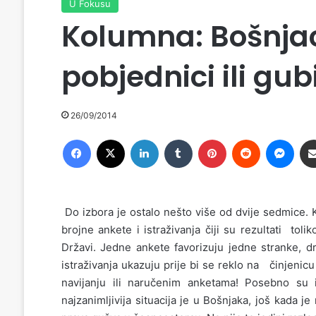
U Fokusu
Kolumna: Bošnjac
pobjednici ili gubi
26/09/2014
Facebook
X
LinkedIn
Tumblr
Pinterest
Reddit
Messenger
Do izbora je ostalo nešto više od dvije sedmice. 
brojne ankete i istraživanja čiji su rezultati tol
Državi. Jedne ankete favorizuju jedne stranke, dr
istraživanja ukazuju prije bi se reklo na činjenicu 
navijanju ili naručenim anketama! Posebno su 
najzanimljivija situacija je u Bošnjaka, još kada j