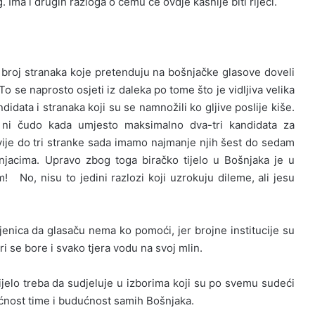
 Ima i drugih razloga o čemu će ovdje kasnije biti riječi.
k broj stranaka koje pretenduju na bošnjačke glasove doveli
To se naprosto osjeti iz daleka po tome što je vidljiva velika
didata i stranaka koji su se namnožili ko gljive poslije kiše.
ni čudo kada umjesto maksimalno dva-tri kandidata za
ije do tri stranke sada imamo najmanje njih šest do sedam
jacima. Upravo zbog toga biračko tijelo u Bošnjaka je u
m! No, nisu to jedini razlozi koji uzrokuju dileme, ali jesu
njenica da glasaču nema ko pomoći, jer brojne institucije su
ari se bore i svako tjera vodu na svoj mlin.
jelo treba da sudjeluje u izborima koji su po svemu sudeći
ćnost time i budućnost samih Bošnjaka.