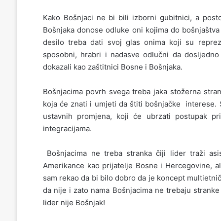
Kako Bošnjaci ne bi bili izborni gubitnici, a pos
Bošnjaka donose odluke oni kojima do bošnjaštva u
desilo treba dati svoj glas onima koji su repre
sposobni, hrabri i nadasve odlučni da dosljedno 
dokazali kao zaštitnici Bosne i Bošnjaka.
Bošnjacima povrh svega treba jaka stožerna strank
koja će znati i umjeti da štiti bošnjačke interese
ustavnih promjena, koji će ubrzati postupak pr
integracijama.
Bošnjacima ne treba stranka čiji lider traži as
Amerikance kao prijatelje Bosne i Hercegovine, al
sam rekao da bi bilo dobro da je koncept multietničk
da nije i zato nama Bošnjacima ne trebaju stranke
lider nije Bošnjak!