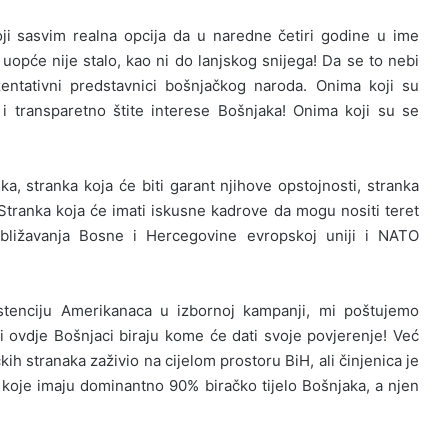
toji sasvim realna opcija da u naredne četiri godine u ime
opće nije stalo, kao ni do lanjskog snijega! Da se to nebi
zentativni predstavnici bošnjačkog naroda. Onima koji su
i transparetno štite interese Bošnjaka! Onima koji su se
a, stranka koja će biti garant njihove opstojnosti, stranka
. Stranka koja će imati iskusne kadrove da mogu nositi teret
ibližavanja Bosne i Hercegovine evropskoj uniji i NATO
istenciju Amerikanaca u izbornoj kampanji, mi poštujemo
i ovdje Bošnjaci biraju kome će dati svoje povjerenje! Već
ih stranaka zaživio na cijelom prostoru BiH, ali činjenica je
 koje imaju dominantno 90% biračko tijelo Bošnjaka, a njen