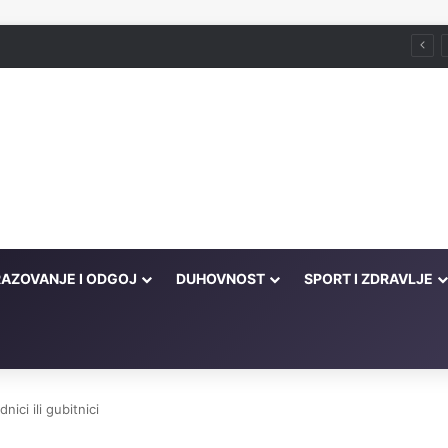
Husein ef. Đozo
AZOVANJE I ODGOJ
DUHOVNOST
SPORT I ZDRAVLJE
ici ili gubitnici