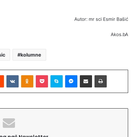
Autor: mr sci Esmir Bašić
Akos.bA
sic
kolumne
Reddit
VKontakte
Odnoklassniki
Pocket
Skype
Messenger
Podijeli putem Emaila
Printaj