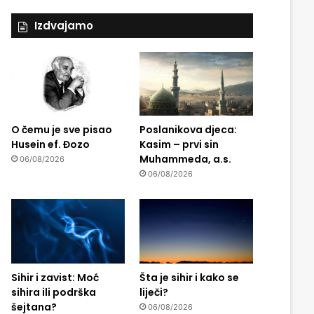
Izdvajamo
O čemu je sve pisao
Poslanikova djeca:
Husein ef. Đozo
Kasim – prvi sin
Muhammeda, a.s.
06/08/2026
06/08/2026
Sihir i zavist: Moć
Šta je sihir i kako se
sihira ili podrška
liječi?
šejtana?
06/08/2026