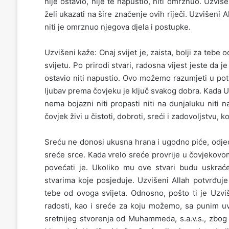
nije ostavio, nije te napustio, niti omrznuo. Uzvi
želi ukazati na šire značenje ovih riječi. Uzvišeni 
niti je omrznuo njegova djela i postupke.
Uzvišeni kaže: Onaj svijet je, zaista, bolji za tebe
svijetu. Po prirodi stvari, radosna vijest jeste da
ostavio niti napustio. Ovo možemo razumjeti u pot
ljubav prema čovjeku je ključ svakog dobra. Kada U
nema bojazni niti propasti niti na dunjaluku niti 
čovjek živi u čistoti, dobroti, sreći i zadovoljstvu, k
Sreću ne donosi ukusna hrana i ugodno piće, odjeća
sreće srce. Kada vrelo sreće provrije u čovjekovo
povećati je. Ukoliko mu ove stvari budu uskraće
stvarima koje posjeduje. Uzvišeni Allah potvrđuje o
tebe od ovoga svijeta. Odnosno, pošto ti je Uzvi
radosti, kao i sreće za koju možemo, sa punim uvj
sretnijeg stvorenja od Muhammeda, s.a.v.s., zbog 