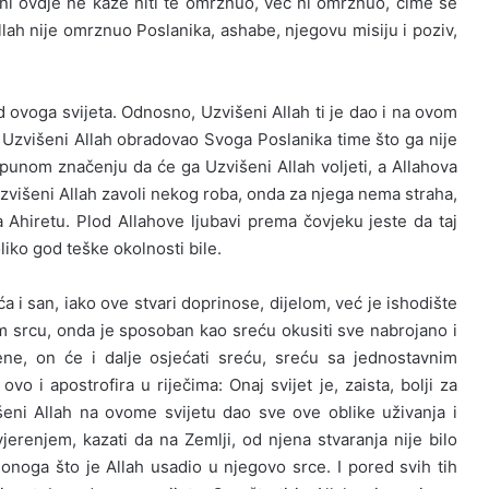
šeni ovdje ne kaže niti te omrznuo, već ni omrznuo, čime se
Allah nije omrznuo Poslanika, ashabe, njegovu misiju i poziv,
 od ovoga svijeta. Odnosno, Uzvišeni Allah ti je dao i na ovom
 je Uzvišeni Allah obradovao Svoga Poslanika time što ga nije
punom značenju da će ga Uzvišeni Allah voljeti, a Allahova
zvišeni Allah zavoli nekog roba, onda za njega nema straha,
na Ahiretu. Plod Allahove ljubavi prema čovjeku jeste da taj
oliko god teške okolnosti bile.
 i san, iako ove stvari doprinose, dijelom, već je ishodište
m srcu, onda je sposoban kao sreću okusiti sve nabrojano i
ne, on će i dalje osjećati sreću, sreću sa jednostavnim
vo i apostrofira u riječima: Onaj svijet je, zaista, bolji za
šeni Allah na ovome svijetu dao sve ove oblike uživanja i
erenjem, kazati da na Zemlji, od njena stvaranja nije bilo
onoga što je Allah usadio u njegovo srce. I pored svih tih