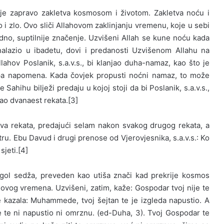
 je zapravo zakletva kosmosom i životom. Zakletva noću i
i zlo. Ovo sliči Allahovom zaklinjanju vremenu, koje u sebi
jedno, suptilnije značenje. Uzvišeni Allah se kune noću kada
t nalazio u ibadetu, dovi i predanosti Uzvišenom Allahu na
hov Poslanik, s.a.v.s., bi klanjao duha-namaz, kao što je
ijepa napomena. Kada čovjek propusti noćni namaz, to može
ihu bilježi predaju u kojoj stoji da bi Poslanik, s.a.v.s.,
jao dvanaest rekata.[3]
 dva rekata, predajući selam nakon svakog drugog rekata, a
ru. Ebu Davud i drugi prenose od Vjerovjesnika, s.a.v.s.: Ko
sjeti.[4]
lagol sedža, preveden kao utiša znači kad prekrije kosmos
ovog vremena. Uzvišeni, zatim, kaže: Gospodar tvoj nije te
 kazala: Muhammede, tvoj šejtan te je izgleda napustio. A
 te ni napustio ni omrznu. (ed-Duha, 3). Tvoj Gospodar te