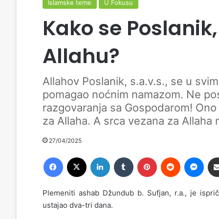
Islamske teme
U Fokusu
Kako se Poslanik, 
Allahu?
Allahov Poslanik, s.a.v.s., se u sv
pomagao noćnim namazom. Ne postoj
razgovaranja sa Gospodarom! Ono iz
za Allaha. A srca vezana za Allaha 
27/04/2025
Facebook
X
LinkedIn
Tumblr
Pinterest
Reddit
Messenger
Plemeniti ashab Džundub b. Sufjan, r.a., je isprič
ustajao dva-tri dana.