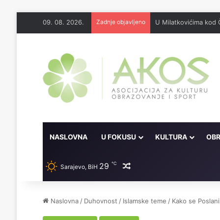
09. 08. 2026.
Zadnje objavljeno
U Milatkovićima kod 
NASLOVNA
U FOKUSU
KULTURA
OBR
℃
29
Random članak
Sarajevo, BiH
Naslovna
/
Duhovnost
/
Islamske teme
/
Kako se Poslanik