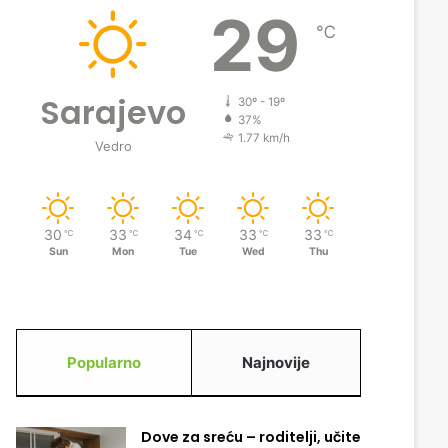
29
℃
Sarajevo
30º - 19º
37%
1.77 km/h
Vedro
30
33
34
33
33
℃
℃
℃
℃
℃
Sun
Mon
Tue
Wed
Thu
Popularno
Najnovije
Dove za sreću – roditelji, učite