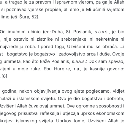
eru, a tragao je za pravom i ispravnom vjerom, pa ga je Allah
i si poznavao vjerske propise, ali smo je Mi učinili svjetlom
imo (eš-Šura, 52).
 On imućnim učinio (ed-Duha, 8). Poslanik, s.a.v.s., je bio
, nije ostavio ni zlatnike ni srebrenjake, ni nekretnine ni
najvrednija roba. I pored toga, Uzvišeni mu se obraća: …i
t i bogatstvo je bogatstvo i zadovoljstvo srca i duše. Ovdje
og ummeta, kao što kaže Poslanik, s.a.v.s.: Dok sam spavao,
ljeni u moje ruke. Ebu Hurejre, r.a., je kasnije govorio:
.[6]
 godina, nakon objavljivanja ovog ajeta pogledamo, vidjet
nalazi u islamskom svijetu. Ovo je dio bogatstva i dobrote,
Uzvišeni Allah čuva ovaj ummet. Ove ogromne sposobnosti i
njegovog prisustva, refleksija i utjecaja uprkos ekonomskom
rajevi islamskog svijeta. Uprkos tome, Uzvišeni Allah je