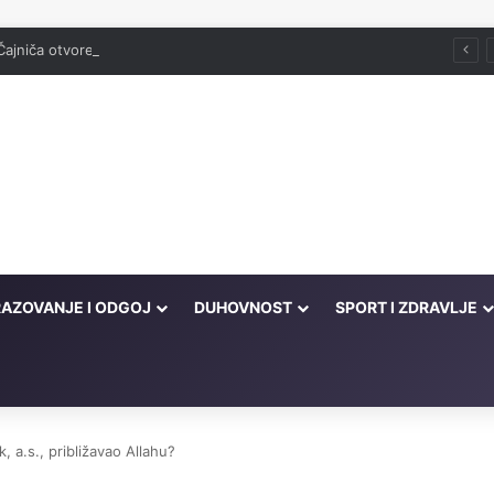
Čajniča otvorena džamija srušena 1943. godine
AZOVANJE I ODGOJ
DUHOVNOST
SPORT I ZDRAVLJE
, a.s., približavao Allahu?