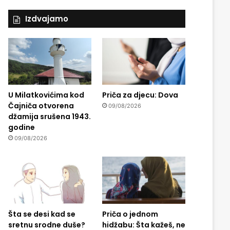
Izdvajamo
U Milatkovićima kod
Priča za djecu: Dova
Čajniča otvorena
09/08/2026
džamija srušena 1943.
godine
09/08/2026
Šta se desi kad se
Priča o jednom
sretnu srodne duše?
hidžabu: Šta kažeš, ne