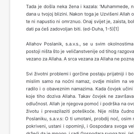
Tada je došla neka žena i kazala: ‘Muhammede, na
dana u tvojoj blizini. Nakon toga je Uzvišeni Allah o
te ni napustio ni omrznuo. Onaj svijet je, zaista, b
dati pa ćeš zadovoljan biti. (ed-Duha, 1-5)[1]
Allahov Poslanik, s.a.v.s., se u svim okolnos
postoji ništa što je veličanstvenije od tihog razgov
vezano za Allaha. A srca vezana za Allaha ne poznaj
Svi životni problemi i gorčine postaju prijatniji i
mislim samo na noćni namaz, ovdje mislim na v
radilo i o obaveznim namazima. Kada čovjek učini 
koje tiho doziva Allaha. Takav čovjek ne završava
odlučnost. Allah je njegova pomoć i podrška na ov
životu i prevazilaziti poteškoće. Nije ništa čud
Poslaniku, s.a.v.s: O ti umotani, probdij noć, osim
pokriveni, ustani i opominji, i Gospodara svoga velič
držeći da je mnogo, i radi Gospodara svoga trpi. (e