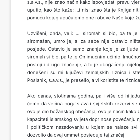
s.a.v.s., nije znao način kako ispovjedati pravu vj
uputio, kao što kaže: …i nisi znao šta je Knjiga nit
pomoću kojeg upućujemo one robove Naše koje žel
Uzvišeni, onda, veli: …i siromah si bio, pa te je
siromašan, umro je, a iza sebe nije ostavio ništa
posjede. Ostavio je samo znanje koje je za ljude 
siromah si bio, pa te je On imućnim učinio. Imućnos
postoji i drugo značenje, a to je obogaćenje cijel
donešeni su mi ključevi zemaljskih riznica i stav
Poslanik, s.a.v.s., je preselio, a vi koristite te riznice
Ako danas, stotinama godina, pa i više od hiljadu
ćemo da većina bogatstava i svjetskih rezervi se 
ovo je dio božanskog obećanja, ovo je način kako 
kapaciteti islamskog svijeta doprinose povećanju 
i političkom nazadovanju u kojem se nalaze svi k
dozvolio da ovaj ummet posjeduje taj značaj.