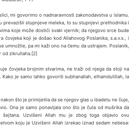
lici, mi govorimo o nadnaravnosti zakonodavstva u islamu.
 prevazišli stupnjeve meleka, to su stupnjevi prethodnika i
vima koje može dostići svaki vjernik; da njegovo srce bude
a čovjeka koji je došao kod Allahovog Poslanika, s.a.v.s., i
se umnožile, pa mi kaži ono na čemu da ustrajem. Poslanik,
 od zikrullaha.[2]
zuje čovjeka brojnim stvarima, ne traži od njega da stoji na
 Kako je samo lahko govoriti subhanallah, elhamdulillah, la
 nakon što je primijetila da se njegov glas u ibadetu ne čuje,
avio. Ona je samo ponavljala ono što je čula od mušrika da
od šejtana. Uzvišeni Allah mu je zbog toga objavio ovu
letvom koju je Uzvišeni Allah izrekao iznad sedam nebesa: