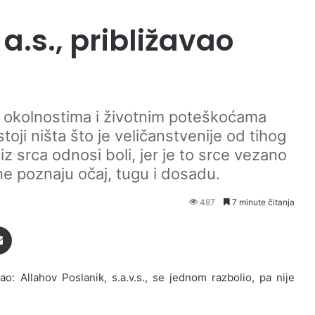
a.s., približavao
im okolnostima i životnim poteškoćama
i ništa što je veličanstvenije od tihog
 srca odnosi boli, jer je to srce vezano
ne poznaju očaj, tugu i dosadu.
487
7 minute čitanja
Podijeli putem Emaila
ao: Allahov Poslanik, s.a.v.s., se jednom razbolio, pa nije