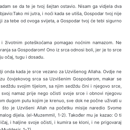
dam se da te je tvoj šejtan ostavio. Nisam ga vidjela dva
bjavio:Tako mi jutra, i noći kada se utiša, Gospodar tvoj nije
olji za tebe od ovoga svijeta, a Gospodar tvoj će tebi sigurno
tima i životnim poteškoćama pomagao noćnim namazom. Ne
aranja sa Gospodarom! Ono iz srca odnosi boli, jer je to srce
u očaj, tugu i dosadu.
 bolji onda kada je srce vezano za Uzvišenog Allaha. Ovdje ne
ezu čovjekovog srca sa Uzvišenim Gospodarom, makar se
sedždu svojim tijelom, sa njim sedždu čini i njegovo srce,
 svoj namaz prije nego očisti svoje srce i obnovi njegovu
om dugom putu kojim je krenuo, sve dok ne počne uživati u
no što je Uzvišeni Allah na početku misije naredio Svome
 malog dijela. (el-Muzemmil, 1-2). Također mu je kazao: O ti
aj, i haljine svoje očisti, i kumira se kloni, i ne prigovaraj
l-Muddesir, 1-7)