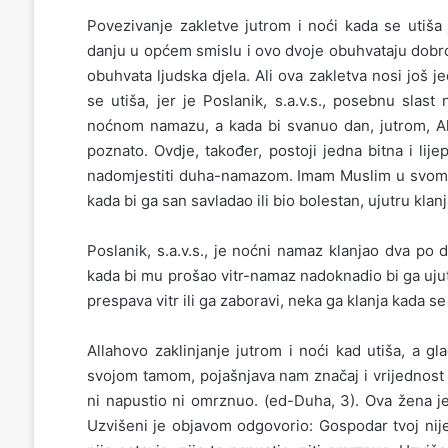
Povezivanje zakletve jutrom i noći kada se utiša
danju u općem smislu i ovo dvoje obuhvataju dobro 
obuhvata ljudska djela. Ali ova zakletva nosi još 
se utiša, jer je Poslanik, s.a.v.s., posebnu slas
noćnom namazu, a kada bi svanuo dan, jutrom, Alla
poznato. Ovdje, također, postoji jedna bitna i l
nadomjestiti duha-namazom. Imam Muslim u svome Sah
kada bi ga san savladao ili bio bolestan, ujutru klan
Poslanik, s.a.v.s., je noćni namaz klanjao dva po
kada bi mu prošao vitr-namaz nadoknadio bi ga ujut
prespava vitr ili ga zaboravi, neka ga klanja kada se 
Allahovo zaklinjanje jutrom i noći kad utiša, a g
svojom tamom, pojašnjava nam značaj i vrijednost 
ni napustio ni omrznuo. (ed-Duha, 3). Ova žena je
Uzvišeni je objavom odgovorio: Gospodar tvoj nije