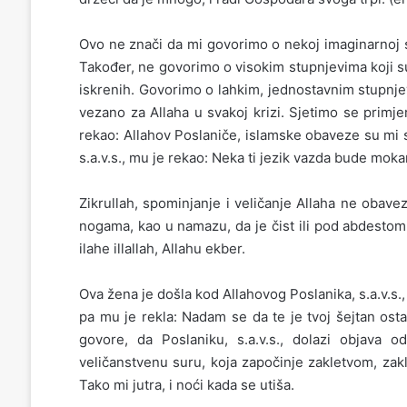
Ovo ne znači da mi govorimo o nekoj imaginarnoj s
Također, ne govorimo o visokim stupnjevima koji su
iskrenih. Govorimo o lahkim, jednostavnim stupnje
vezano za Allaha u svakoj krizi. Sjetimo se primjer
rekao: Allahov Poslaniče, islamske obaveze su mi 
s.a.v.s., mu je rekao: Neka ti jezik vazda bude mokar
Zikrullah, spominjanje i veličanje Allaha ne obave
nogama, kao u namazu, da je čist ili pod abdestom.
ilahe illallah, Allahu ekber.
Ova žena je došla kod Allahovog Poslanika, s.a.v.s.,
pa mu je rekla: Nadam se da te je tvoj šejtan ost
govore, da Poslaniku, s.a.v.s., dolazi objava 
veličanstvenu suru, koja započinje zakletvom, zak
Tako mi jutra, i noći kada se utiša.