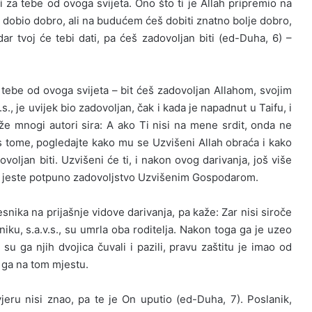
lji za tebe od ovoga svijeta. Ono što ti je Allah pripremio na
i dobio dobro, ali na budućem ćeš dobiti znatno bolje dobro,
ar tvoj će tebi dati, pa ćeš zadovoljan biti (ed-Duha, 6) –
 za tebe od ovoga svijeta – bit ćeš zadovoljan Allahom, svojim
, je uvijek bio zadovoljan, čak i kada je napadnut u Taifu, i
eže mnogi autori sira: A ako Ti nisi na mene srdit, onda ne
s tome, pogledajte kako mu se Uzvišeni Allah obraća i kako
voljan biti. Uzvišeni će ti, i nakon ovog darivanja, još više
retu jeste potpuno zadovoljstvo Uzvišenim Gospodarom.
snika na prijašnje vidove darivanja, pa kaže: Zar nisi siroče
niku, s.a.v.s., su umrla oba roditelja. Nakon toga ga je uzeo
su ga njih dvojica čuvali i pazili, pravu zaštitu je imao od
 ga na tom mjestu.
eru nisi znao, pa te je On uputio (ed-Duha, 7). Poslanik,