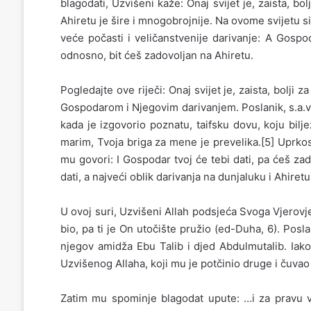
blagodati, Uzvišeni kaže: Onaj svijet je, zaista, bo
Ahiretu je šire i mnogobrojnije. Na ovome svijetu s
veće počasti i veličanstvenije darivanje: A Gospod
odnosno, bit ćeš zadovoljan na Ahiretu.
Pogledajte ove riječi: Onaj svijet je, zaista, bolji
Gospodarom i Njegovim darivanjem. Poslanik, s.a.v.s.
kada je izgovorio poznatu, taifsku dovu, koju bilj
marim, Tvoja briga za mene je prevelika.[5] Uprko
mu govori: I Gospodar tvoj će tebi dati, pa ćeš zado
dati, a najveći oblik darivanja na dunjaluku i Ahi
U ovoj suri, Uzvišeni Allah podsjeća Svoga Vjerovje
bio, pa ti je On utočište pružio (ed-Duha, 6). Posla
njegov amidža Ebu Talib i djed Abdulmutalib. Iako 
Uzvišenog Allaha, koji mu je potčinio druge i čuvao
Zatim mu spominje blagodat upute: …i za pravu vj