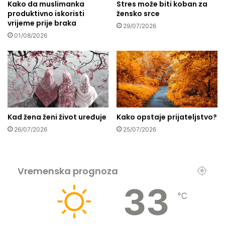
Kako da muslimanka
Stres može biti koban za
s
produktivno iskoristi
žensko srce
e
vrijeme prije braka
n
29/07/2026
e
01/08/2026
o
v
i
s
n
o
š
Kad žena ženi život uređuje
Kako opstaje prijateljstvo?
ć
26/07/2026
25/07/2026
u
o
d
l
Vremenska prognoza
j
u
33
d
℃
i