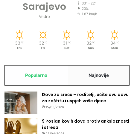
Sarajevo
33º - 22º
20%
1.87 km/h
Vedro
33
32
31
32
34
℃
℃
℃
℃
℃
Thu
Fri
Sat
Sun
Mon
Popularno
Najnovije
Dove za sreću – roditelji, učite ovu dovu
za zaštitu i uspjeh vaše djece
15/03/2026
9 Poslanikovih dova protiv anksioznosti
i stresa
23/04/2026