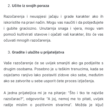
Učite iz svojih poraza
Razočarenja i neuspjesi jačaju i grade karakter ako ih
iskoristite na pravi način. Mogu vas naučiti i da pobjeđujete
i gubite graciozno. Unutarnja snaga i vjera, mogu vam
pomoći kultivirati stavove i ojačati vaš karakter, što će vas
očuvati mnogih razočarenja.
Gradite i ulažite u prijateljstva
Vaše razočarenje će se uvijek smanjiti ako ga podijelite s
drugim osobama. Posebno je u teškim trenucima, kada se
osjećamo ranjivo lako postaviti zidove oko sebe, međutim
ako se zatvorite u sebe usporit ćete proces izlječenja.
A jedna prijateljica mi je na pitanje: “Što i tko te najviše
razočarao?”, odgovorila: “A joj, nemoj me to pitati, uvijek
radije mislim o pozitivnim stvarima”. Možda je ključ