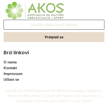
Upišite
vašu
Email
adresu
Brzi linkovi
O nama
Kontakt
Impressum
Učlani se
Jannah is a Clean Responsive WordPress Newspaper, Magazine,
News and Blog theme. Packed with options that allow you to
completely customize your website to your needs.