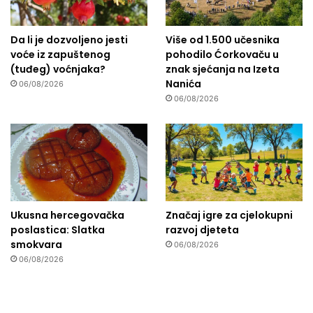
Da li je dozvoljeno jesti
Više od 1.500 učesnika
voće iz zapuštenog
pohodilo Ćorkovaču u
(tuđeg) voćnjaka?
znak sjećanja na Izeta
Nanića
06/08/2026
06/08/2026
Ukusna hercegovačka
Značaj igre za cjelokupni
poslastica: Slatka
razvoj djeteta
smokvara
06/08/2026
06/08/2026