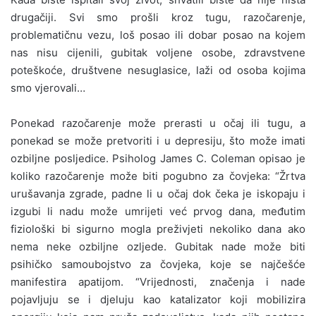
drugačiji. Svi smo prošli kroz tugu, razočarenje,
problematičnu vezu, loš posao ili dobar posao na kojem
nas nisu cijenili, gubitak voljene osobe, zdravstvene
poteškoće, društvene nesuglasice, laži od osoba kojima
smo vjerovali…
Ponekad razočarenje može prerasti u očaj ili tugu, a
ponekad se može pretvoriti i u depresiju, što može imati
ozbiljne posljedice. Psiholog James C. Coleman opisao je
koliko razočarenje može biti pogubno za čovjeka: “Žrtva
urušavanja zgrade, padne li u očaj dok čeka je iskopaju i
izgubi li nadu može umrijeti već prvog dana, međutim
fiziološki bi sigurno mogla preživjeti nekoliko dana ako
nema neke ozbiljne ozljede. Gubitak nade može biti
psihičko samoubojstvo za čovjeka, koje se najčešće
manifestira apatijom. “Vrijednosti, značenja i nade
pojavljuju se i djeluju kao katalizator koji mobilizira