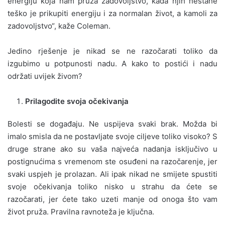
energiju koja nam pruža zadovoljstvo, kada njih nestane
teško je prikupiti energiju i za normalan život, a kamoli za
zadovoljstvo“, kaže Coleman.
Jedino rješenje je nikad se ne razočarati toliko da
izgubimo u potpunosti nadu. A kako to postići i nadu
održati uvijek živom?
Prilagodite svoja očekivanja
Bolesti se događaju. Ne uspijeva svaki brak. Možda bi
imalo smisla da ne postavljate svoje ciljeve toliko visoko? S
druge strane ako su vaša najveća nadanja isključivo u
postignućima s vremenom ste osuđeni na razočarenje, jer
svaki uspjeh je prolazan. Ali ipak nikad ne smijete spustiti
svoje očekivanja toliko nisko u strahu da ćete se
razočarati, jer ćete tako uzeti manje od onoga što vam
život pruža. Pravilna ravnoteža je ključna.