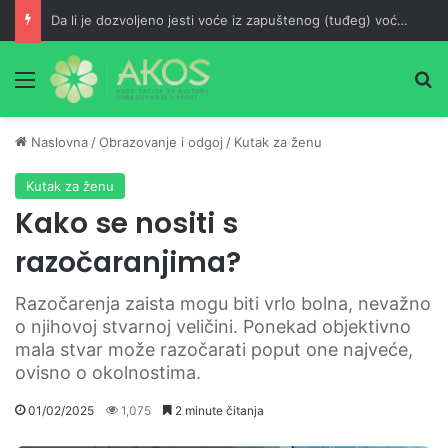
Da li je dozvoljeno jesti voće iz zapuštenog (tuđeg) voćnjaka?
Meni
Pr
Naslovna
/
Obrazovanje i odgoj
/
Kutak za ženu
Kutak za ženu
Kako se nositi s
razočaranjima?
Razočarenja zaista mogu biti vrlo bolna, nevažno
o njihovoj stvarnoj veličini. Ponekad objektivno
mala stvar može razočarati poput one najveće,
ovisno o okolnostima.
01/02/2025
1,075
2 minute čitanja