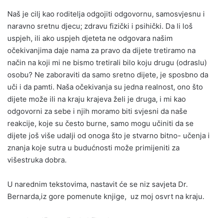
Naš je cilj kao roditelja odgojiti odgovornu, samosvjesnu i
naravno sretnu djecu; zdravu fizički i psihički. Da li loš
uspjeh, ili ako uspjeh djeteta ne odgovara našim
očekivanjima daje nama za pravo da dijete tretiramo na
način na koji mi ne bismo tretirali bilo koju drugu (odraslu)
osobu? Ne zaboraviti da samo sretno dijete, je sposbno da
uči i da pamti. Naša očekivanja su jedna realnost, ono što
dijete može ili na kraju krajeva želi je druga, i mi kao
odgovorni za sebe i njih moramo biti svjesni da naše
reakcije, koje su često burne, samo mogu učiniti da se
dijete još više udalji od onoga što je stvarno bitno- učenja i
znanja koje sutra u budućnosti može primijeniti za
višestruka dobra.
U narednim tekstovima, nastavit će se niz savjeta Dr.
Bernarda,iz gore pomenute knjige, uz moj osvrt na kraju.