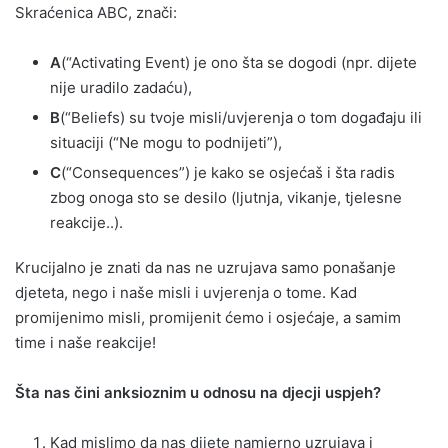
Skraćenica ABC, znači:
A
(“Activating Event) je ono šta se dogodi (npr. dijete
nije uradilo zadaću),
B
(“Beliefs) su tvoje misli/uvjerenja o tom događaju ili
situaciji (“Ne mogu to podnijeti”),
C
(“Consequences”) je kako se osjećaš i šta radis
zbog onoga sto se desilo (ljutnja, vikanje, tjelesne
reakcije..).
Krucijalno je znati da nas ne uzrujava samo ponašanje
djeteta, nego i naše misli i uvjerenja o tome. Kad
promijenimo misli, promijenit ćemo i osjećaje, a samim
time i naše reakcije!
Šta nas čini anksioznim u odnosu na djecji uspjeh?
Kad mislimo da nas dijete namjerno uzrujava i