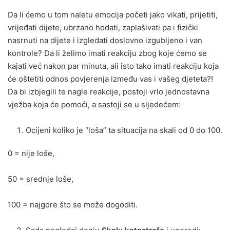
Da li ćemo u tom naletu emocija početi jako vikati, prijetiti,
vrijeđati dijete, ubrzano hodati, zaplašivati pa i fizički
nasrnuti na dijete i izgledati doslovno izgubljeno i van
kontrole? Da li želimo imati reakciju zbog koje ćemo se
kajati već nakon par minuta, ali isto tako imati reakciju koja
će oštetiti odnos povjerenja između vas i vašeg djeteta?!
Da bi izbjegili te nagle reakcije, postoji vrlo jednostavna
vježba koja će pomoći, a sastoji se u sljedećem:
Ocijeni koliko je “loša” ta situacija na skali od 0 do 100.
0 = nije loše,
50 = srednje loše,
100 = najgore što se može dogoditi.