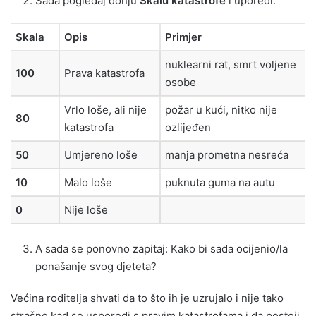
Sada pogledaj donju
Skalu katastrofe
i uporedi:
Skala
Opis
Primjer
nuklearni rat, smrt voljene
100
Prava katastrofa
osobe
Vrlo loše, ali nije
požar u kući, nitko nije
80
katastrofa
ozlijeđen
50
Umjereno loše
manja prometna nesreća
10
Malo loše
puknuta guma na autu
0
Nije loše
A sada se ponovno zapitaj: Kako bi sada ocijenio/la
ponašanje svog djeteta?
Većina roditelja shvati da to što ih je uzrujalo i nije tako
strašno kad se usporedi s pravim katastrofama i da postoji