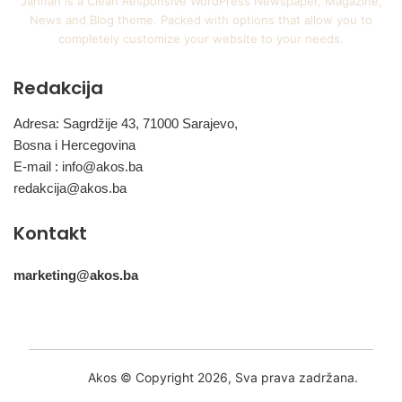
Jannah is a Clean Responsive WordPress Newspaper, Magazine,
News and Blog theme. Packed with options that allow you to
completely customize your website to your needs.
Redakcija
Adresa: Sagrdžije 43, 71000 Sarajevo,
Bosna i Hercegovina
E-mail :
info@akos.ba
redakcija@akos.ba
Kontakt
marketing@akos.ba
Akos © Copyright 2026, Sva prava zadržana.