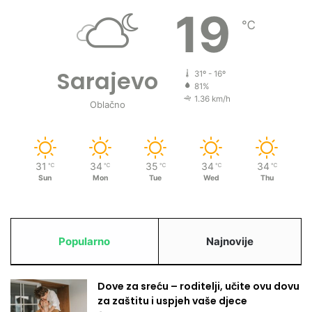
19
j
℃
a
i
č
u
Sarajevo
31º - 16º
v
81%
a
1.36 km/h
Oblačno
r
l
j
u
31
34
35
34
34
℃
℃
℃
℃
℃
d
Sun
Mon
Tue
Wed
Thu
s
k
e
m
Popularno
Najnovije
i
s
l
Dove za sreću – roditelji, učite ovu dovu
i
za zaštitu i uspjeh vaše djece