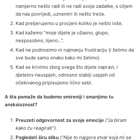
namjerno nešto radi ili ne radi svoje zadatke, s ciljem
da nas povrijedi, uznemiri ili nešto treće.
Kad pretjerujemo u procjeni koliko je nešto loše.
Kad kažemo “moje dijete je užasno, glupo,
nesposobno, lijeno…”.
Kad ne podnosimo ni najmanju frustraciju (i želimo da
sve bude samo onako kako mi želimo).
Kad se krivimo zbog svega što dijete napravi, i
djetetov neuspjeh, odnosno slabiji uspjeh od
očekivanog pripisujemo lično sebi.
A šta pomaže da budemo smireniji i smanjimo tu
ansksioznost?
Preuzeti odgovornost za svoje emocije
(“Ja biram
kako ću reagirati”).
Pogledati širu sliku
(“Nije to najgora stvar koja mi se