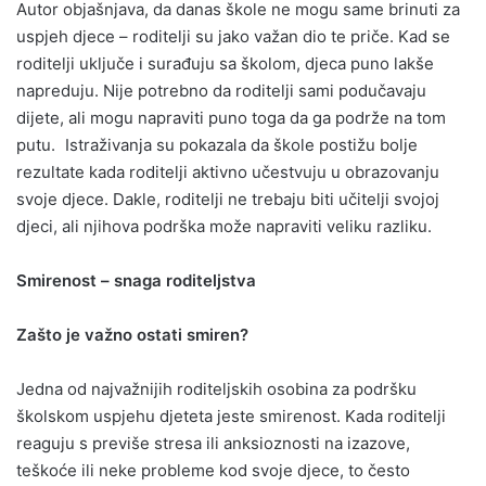
Autor objašnjava, da danas škole ne mogu same brinuti za
uspjeh djece – roditelji su jako važan dio te priče. Kad se
roditelji uključe i surađuju sa školom, djeca puno lakše
napreduju. Nije potrebno da roditelji sami podučavaju
dijete, ali mogu napraviti puno toga da ga podrže na tom
putu. Istraživanja su pokazala da škole postižu bolje
rezultate kada roditelji aktivno učestvuju u obrazovanju
svoje djece. Dakle, roditelji ne trebaju biti učitelji svojoj
djeci, ali njihova podrška može napraviti veliku razliku.
Smirenost – snaga roditeljstva
Zašto je važno ostati smiren?
Jedna od najvažnijih roditeljskih osobina za podršku
školskom uspjehu djeteta jeste smirenost. Kada roditelji
reaguju s previše stresa ili anksioznosti na izazove,
teškoće ili neke probleme kod svoje djece, to često