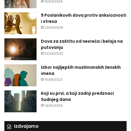
15/03/2026
9 Poslanikovih dova protiv anksioznosti
i stresa
23/04/2026
Dova za zaštitu od nesreća i belaja na
putovanju
02/04/2025
Izbor najljepših muslimanskih ženskih
imena
15/09/2023
Koji su prvi, a koji zadnji predznaci
Sudnjeg dana
14/05/2026
Izdvajamo