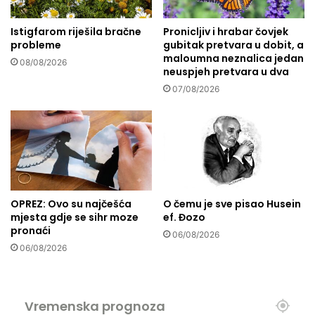
e
:
Istigfarom riješila bračne
Pronicljiv i hrabar čovjek
K
probleme
gubitak pretvara u dobit, a
n
maloumna neznalica jedan
j
08/08/2026
neuspjeh pretvara u dva
i
07/08/2026
g
a
k
a
o
s
v
j
OPREZ: Ovo su najčešća
O čemu je sve pisao Husein
e
mjesta gdje se sihr moze
ef. Đozo
t
pronaći
06/08/2026
l
06/08/2026
o
z
n
a
Vremenska prognoza
n