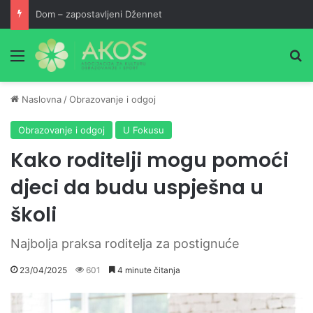
Dom – zapostavljeni Džennet
Meni
Pr
Naslovna
/
Obrazovanje i odgoj
Obrazovanje i odgoj
U Fokusu
Kako roditelji mogu pomoći
djeci da budu uspješna u
školi
Najbolja praksa roditelja za postignuće
23/04/2025
601
4 minute čitanja