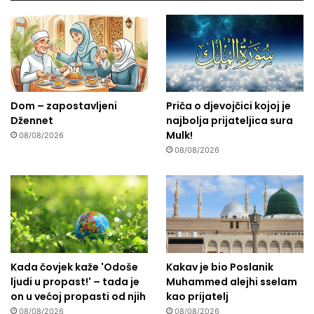
Dom – zapostavljeni
Priča o djevojčici kojoj je
Džennet
najbolja prijateljica sura
Mulk!
08/08/2026
08/08/2026
Kada čovjek kaže 'Odoše
Kakav je bio Poslanik
ljudi u propast!' – tada je
Muhammed alejhi sselam
on u većoj propasti od njih
kao prijatelj
08/08/2026
08/08/2026