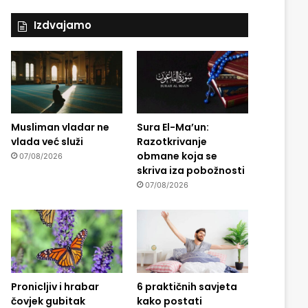
Izdvajamo
Musliman vladar ne
Sura El-Ma’un:
vlada već služi
Razotkrivanje
obmane koja se
07/08/2026
skriva iza pobožnosti
07/08/2026
Pronicljiv i hrabar
6 praktičnih savjeta
čovjek gubitak
kako postati