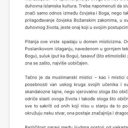
duhovna islamska kultura. Treba napomenuti da slu
znači samo odnos između čovjeka i Boga, nego tak
prilagođavanje čovjeka Božanskim zakonima, u sv
duhovnog života, jeste onaj koji u svojim postupcima
Pitanja ove vrste spadaju u domen misticizma. Ov
Poslanikovom izlaganju, navedenom u gornjem tekstu);
Bogu), suluk (put ka Bogu), tasavuf (što etimološki 
zna se zašto, najviše uobičajen.
Tačno je da muslimanski mistici – kao i mistici o
posebnosti van uskog kruga svojih učenika i s
skandalozne tajne, nego vjerovatno stoga što obič
odriče slasti ovoga života i takođe stoga što običn
sve to sakriti od onih koji nisu u stanju da to p
okružuju neku stvar, ona postaje značajnija i dragoc
Različitost naravi među ljudima postoji od vajkad