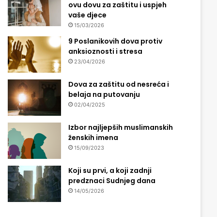
ovu dovu za zaštitu i uspjeh
vaše djece
15/03/2026
9 Poslanikovih dova protiv
anksioznosti i stresa
23/04/2026
Dova za zaštitu od nesreća i
belaja na putovanju
02/04/2025
Izbor najljepših muslimanskih
ženskih imena
15/09/2023
Koji su prvi, a koji zadnji
predznaci Sudnjeg dana
14/05/2026