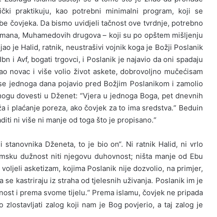
ički praktikuju, kao potrebni minimalni program, koji se
be čovjeka. Da bismo uvidjeli tačnost ove tvrdnje, potrebno
limana, Muhamedovih drugova – koji su po opštem mišljenju
jao je Halid, ratnik, neustrašivi vojnik koga je Božji Poslanik
n i Avf, bogati trgovci, i Poslanik je najavio da oni spadaju
rao novac i više volio život askete, dobrovoljno mučećisam
se jednoga dana pojavio pred Božjim Poslanikom i zamolio
ogu dovesti u Dženet: “Vjera u jednoga Boga, pet dnevnih
 i plaćanje poreza, ako čovjek za to ima sredstva.“ Beduin
diti ni više ni manje od toga što je propisano.“
i stanovnika Dženeta, to je bio on“. Ni ratnik Halid, ni vrlo
amsku dužnost niti njegovu duhovnost; ništa manje od Ebu
voljeli asketizam, kojima Poslanik nije dozvolio, na primjer,
 se kastriraju iz straha od tjelesnih uživanja. Poslanik im je
nost i prema svome tijelu.“ Prema islamu, čovjek ne pripada
zlostavljati zalog koji nam je Bog povjerio, a taj zalog je