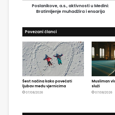
o
d
Poslanikove, a.s., aktivnosti u Medini:
v
r
Bratimljenje muhadžira i ensarija
e
e
,
s
a
u
.
Povezani članci
s
.
,
a
k
t
i
v
n
Šest načina kako povećati
Musliman vl
o
ljubav među vjernicima
služi
s
t
07/08/2026
07/08/2026
i
u
M
e