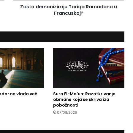
o
Zašto demoniziraju Tariqa Ramadana u
n
Francuskoj?
i
z
i
r
a
j
u
T
a
r
i
q
a
adar ne vlada već
Sura El-Ma’un: Razotkrivanje
R
obmane koja se skriva iza
a
pobožnosti
m
a
07/08/2026
d
a
n