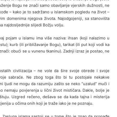
ženje Bogu ne znači samo obavljanje vjerskih dužnosti, ne
ođe – kako je to sadržano u islamskom pogledu na život –
im domenima njegova života. Najodgojeniji, sa stanovišta
 najdosljednije slijedi Božju volju.
aj pojam u islamu ima više naziva: ihsan (koji nalazimo u
 kurb (ili približavanje Bogu), tarikat (ili put koji vodi ka
znači: obući se u vunenu tkaninu). Zadnji izraz je postao, ne
stalih civilizacija – ne vole da šire svoje obrede i svoje
voje sabraće. Ne zbog toga što bi tu postojale nekakve
ni ljudi ne mogu da razumiju zašto se neko “uzalud“ muči i
o nemaju povjerenja u lični život mističara. Dakle, bolje je
oštuju. Uzgred rečeno, dešava se da kada tajna i misterija
jenija u očima onih koji je traže iako je ne poznaju.
a. Zasluga islama sastoji se u tome što je znao da pronađe