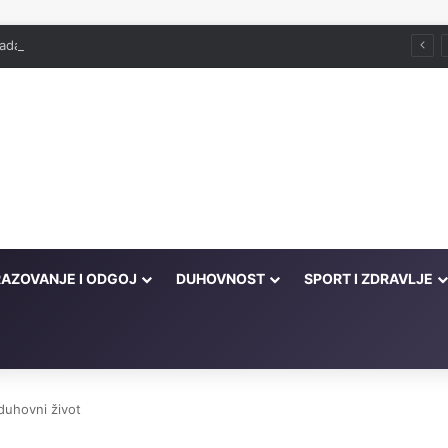
ada već služi
AZOVANJE I ODGOJ
DUHOVNOST
SPORT I ZDRAVLJE
duhovni život