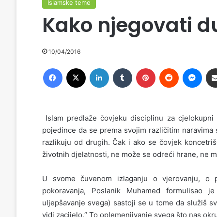
Islamske teme
Kako njegovati d
10/04/2016
Facebook
X
LinkedIn
Tumblr
Pinterest
Reddit
Messenger
Islam predlaže čovjeku disciplinu za cjelokupni 
pojedince da se prema svojim različitim naravima 
razlikuju od drugih. Čak i ako se čovjek koncetr
životnih djelatnosti, ne može se odreći hrane, ne m
U svome čuvenom izlaganju o vjerovanju, o p
pokoravanja, Poslanik Muhamed formulisao je o
uljepšavanje svega) sastoji se u tome da služiš s
vidi zacijelo.“ To oplemenjivanje svega što nas okr