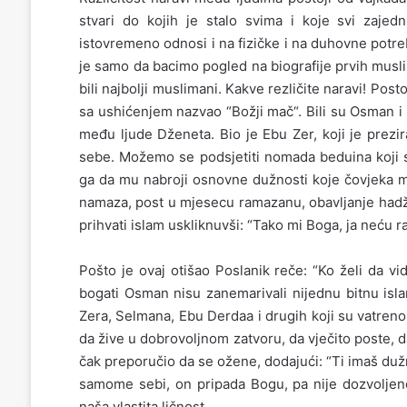
stvari do kojih je stalo svima i koje svi zajedn
istovremeno odnosi i na fizičke i na duhovne potre
je samo da bacimo pogled na biografije prvih mus
bili najbolji muslimani. Kakve rezličite naravi! Posto
sa ushićenjem nazvao “Božji mač“. Bili su Osman i Ib
među ljude Dženeta. Bio je Ebu Zer, koji je prezi
sebe. Možemo se podsjetiti nomada beduina koji 
ga da mu nabroji osnovne dužnosti koje čovjeka m
namaza, post u mjesecu ramazanu, obavljanje hadža
prihvati islam uskliknuvši: “Tako mi Boga, ja neću ra
Pošto je ovaj otišao Poslanik reče: “Ko želi da vid
bogati Osman nisu zanemarivali nijednu bitnu isl
Zera, Selmana, Ebu Derdaa i drugih koji su vatreno 
da žive u dobrovoljnom zatvoru, da vječito poste, da
čak preporučio da se ožene, dodajući: “Ti imaš duž
samome sebi, on pripada Bogu, pa nije dozvoljeno 
naša vlastita ličnost.