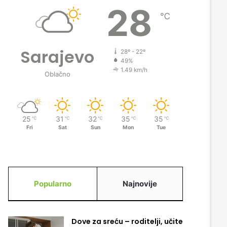
28
℃
Sarajevo
28º - 22º
49%
1.49 km/h
Oblačno
25
31
32
35
35
℃
℃
℃
℃
℃
Fri
Sat
Sun
Mon
Tue
Popularno
Najnovije
Dove za sreću – roditelji, učite