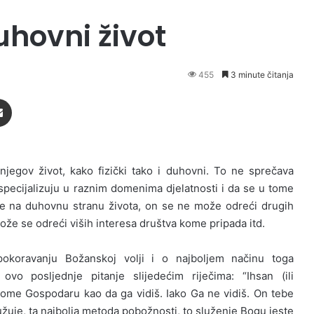
uhovni život
455
3 minute čitanja
Podijeli putem Emaila
njegov život, kako fizički tako i duhovni.
To ne sprečava
specijalizuju u raznim domenima djelatnosti i da se u tome
iše na duhovnu stranu života, on se ne može odreći drugih
ože se odreći viših interesa društva kome pripada itd.
okoravanju Božanskoj volji i o najboljem načinu toga
vo posljednje pitanje slijedećim riječima: “Ihsan (ili
vome Gospodaru kao da ga vidiš. Iako Ga ne vidiš. On tebe
užuje, ta najbolja metoda pobožnosti, to služenje Bogu jeste