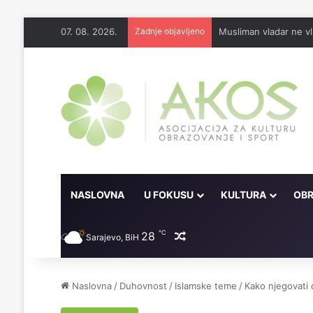
07. 08. 2026.
Zadnje objavljeno
Musliman vladar ne vl
NASLOVNA
U FOKUSU
KULTURA
OBR
℃
28
Random članak
Sarajevo, BiH
Naslovna
/
Duhovnost
/
Islamske teme
/
Kako njegovati 