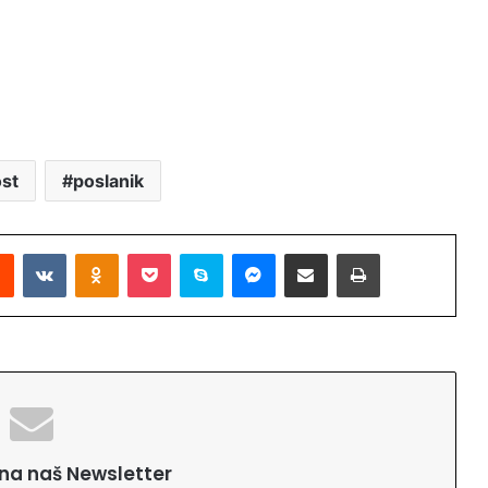
st
poslanik
Reddit
VKontakte
Odnoklassniki
Pocket
Skype
Messenger
Podijeli putem Emaila
Printaj
e na naš Newsletter