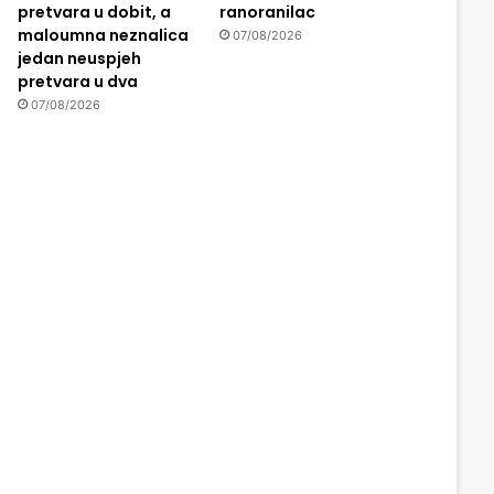
pretvara u dobit, a
ranoranilac
maloumna neznalica
07/08/2026
jedan neuspjeh
pretvara u dva
07/08/2026