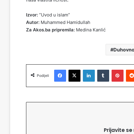
Izvor:
”Uvod u islam”
Autor:
Muhammed Hamidullah
Za Akos.ba pripremila:
Medina Kanlić
Duhovno
Facebook
X
LinkedIn
Tumblr
Pinterest
Podijeli
Prijavite s