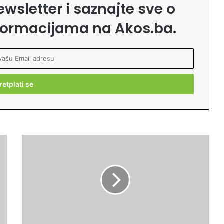
ewsletter i saznajte sve o
formacijama na Akos.ba.
Z
a
š
t
o
d
e
m