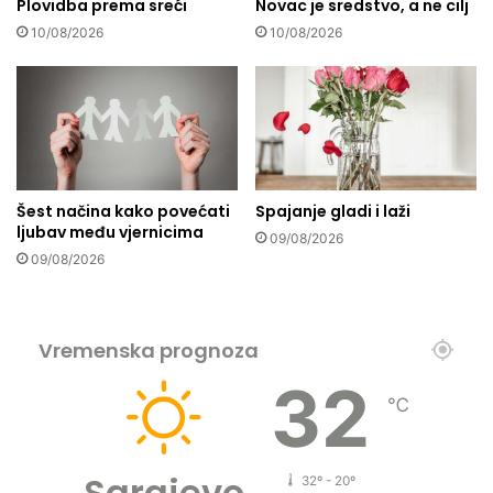
a
Plovidba prema sreći
Novac je sredstvo, a ne cilj
o
k
p
10/08/2026
10/08/2026
a
a
z
s
n
n
a
o
–
s
j
t
e
i
Šest načina kako povećati
Spajanje gladi i laži
s
:
ljubav među vjernicima
m
I
09/08/2026
o
z
09/08/2026
l
d
i
a
j
t
Vremenska prognoza
e
o
i
n
32
s
o
℃
k
v
u
o
s
u
Sarajevo
32º - 20º
i
p