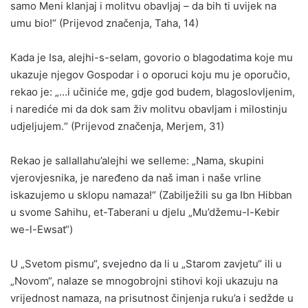
samo Meni klanjaj i molitvu obavljaj – da bih ti uvijek na
umu bio!“ (Prijevod značenja, Taha, 14)
Kada je Isa, alejhi-s-selam, govorio o blagodatima koje mu
ukazuje njegov Gospodar i o oporuci koju mu je oporučio,
rekao je: „…i učiniće me, gdje god budem, blagoslovljenim,
i narediće mi da dok sam živ molitvu obavljam i milostinju
udjeljujem.“ (Prijevod značenja, Merjem, 31)
Rekao je sallallahu’alejhi we selleme: „Nama, skupini
vjerovjesnika, je naređeno da naš iman i naše vrline
iskazujemo u sklopu namaza!“ (Zabilježili su ga Ibn Hibban
u svome Sahihu, et-Taberani u djelu „Mu’džemu-l-Kebir
we-l-Ewsat“)
U „Svetom pismu“, svejedno da li u „Starom zavjetu“ ili u
„Novom“, nalaze se mnogobrojni stihovi koji ukazuju na
vrijednost namaza, na prisutnost činjenja ruku’a i sedžde u