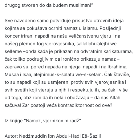
drugog stvoren do da budem musliman!“
Sve navedeno samo potvrđuje prisustvo otrovnih ideja
kojima se pokušava ocrniti namaz u islamu. Posljednji
koncentrirani napadi na našu veličanstvenu vjeru i na
našeg plemenitog vjerovjesnika, sallallahu’alejhi we
selleme –onda kada je prikazan na odvratnim karikaturama,
čak toliko podrugljivim da ironično prikazuju namaz –
zapravo su, pored napada na njega, napadi i na Ibrahima,
Musaa i Isaa, alejhimus-s-salatu we-s-selam. Čak štaviše,
to su napadi koji su usmjereni protiv svih vjerovjesnika i
svih svetih koji vjeruju u njih i respektuju ih, pa čak i više
od toga, obzirom da ih neki i obožavaju – da nas Allah
sačuva! Zar postoji veća kontradiktornost od ove?
Iz knjige ‘’Namaz, vjernikov miradž’’
Autor: Nedžmuddin ibn Abdul-Hadi Eš-Šazili