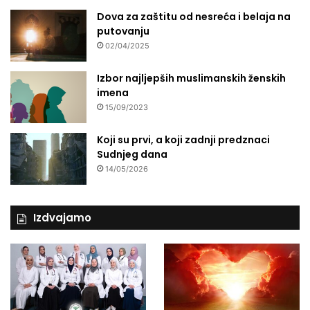
v
Dova za zaštitu od nesreća i belaja na
e
putovanju
u
02/04/2025
č
e
Izbor najljepših muslimanskih ženskih
t
imena
v
15/09/2023
r
t
a
Koji su prvi, a koji zadnji predznaci
k
Sudnjeg dana
14/05/2026
Izdvajamo