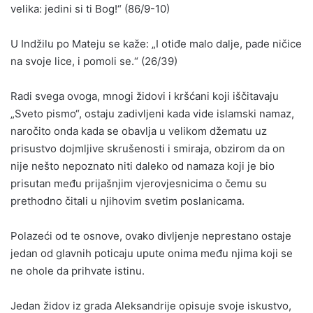
velika: jedini si ti Bog!“ (86/9-10)
U Indžilu po Mateju se kaže: „I otiđe malo dalje, pade ničice
na svoje lice, i pomoli se.“ (26/39)
Radi svega ovoga, mnogi židovi i kršćani koji iščitavaju
„Sveto pismo“, ostaju zadivljeni kada vide islamski namaz,
naročito onda kada se obavlja u velikom džematu uz
prisustvo dojmljive skrušenosti i smiraja, obzirom da on
nije nešto nepoznato niti daleko od namaza koji je bio
prisutan među prijašnjim vjerovjesnicima o čemu su
prethodno čitali u njihovim svetim poslanicama.
Polazeći od te osnove, ovako divljenje neprestano ostaje
jedan od glavnih poticaju upute onima među njima koji se
ne ohole da prihvate istinu.
Jedan židov iz grada Aleksandrije opisuje svoje iskustvo,