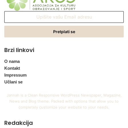
Upišite
vašu
Email
adresu
Brzi linkovi
O nama
Kontakt
Impressum
Učlani se
Jannah is a Clean Responsive WordPress Newspaper, Magazine,
News and Blog theme. Packed with options that allow you to
completely customize your website to your needs.
Redakcija