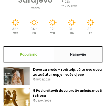
22%
l
o
2.27 km/h
Vedro
i
z
?
o
r
e
32
34
32
31
30
n
℃
℃
℃
℃
℃
Mon
Tue
Wed
Thu
Fri
j
e
z
a
m
Popularno
Najnovije
o
g
u
Dove za sreću – roditelji, učite ovu dovu
ć
za zaštitu i uspjeh vaše djece
e
15/03/2026
p
o
9 Poslanikovih dova protiv anksioznosti
p
i stresa
l
23/04/2026
a