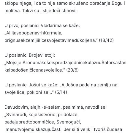
sklopu njega, i da to nije samo skrušeno obraćanje Bogu i
molitva. Takvi su i slijedeći stihovi:
U prvoj poslanici Vladarima se kaže:
„AIlijasepopenavrhKarmela,
prignusekzemljiilicesvojestavimeđukoljena.“ (18/42)
U poslanici Brojevi stoji:
„MojsijeiAronumakošeispredzajednicekulazuuŠatorsastan
kaipadošeničicenasvojelice.“ (20/6)
U poslanici Jošui se kaže: „A Jošua pade na zemlju na
svoje lice, pokloni se…“ (5/14)
Davudovim, alejhi-s-selam, psalmima, navodi se:
„Svinarodi, kojesistvorio, pridolaze,
padajupredtobomničice, Svemogući,
imenutvojemuiskazujučast. Jer si ti velik i tvoriš čudesa