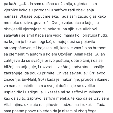
pa kaže: „…Kada sam unišao u džamiju, ugledao sam
vjernike kako su poredani u saffove radi obavljanja
namaza. Stajaše poput meleka. Tada sam začuo glas kako
me neko doziva, govoreći: Ovo je zajednica o kojoj su
obavjestili vjerovjesnici, neka su na njih sve Allahovi
salawati i selami! Kada sam vidio imama koji pristupa hutbi,
na kojem je bio crni ogrtač, u mojoj duši se pojavilo
strahopoštovanje i bojazan. Ali, kada je završio sa hutbom
sa plemenitim ajetom u kojem Uzvišeni Allah kaže: „Allah
zahtijeva da se svačije pravo poštuje, dobro čini, i da se
bližnjima udjeljuje, i razvrat i sve što je odvratno i nasilje
zabranjuje; da pouku primite, On vas savjetuje.“ (Prijevod
značenja, En-Nahl, 90) i kada je, nakon nje, proučen ikamet
za namaz, osjetio sam u svojoj duši da je se uveliko
usplahirila i uzdignula. Ukazaše mi se saffovi muslimana
kao da su to, zapravo, saffovi meleka, te kao da se Uzvišeni
Allah njima ukazuje na njihovim sedždama i ruku’u… Tada
sam postao posve ubjeđen da ja nisam ni zbog čega