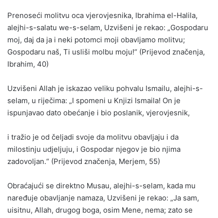
Prenoseći molitvu oca vjerovjesnika, Ibrahima el-Halila,
alejhi-s-salatu we-s-selam, Uzvišeni je rekao: „Gospodaru
moj, daj da ja i neki potomci moji obavljamo molitvu;
Gospodaru naš, Ti usliši molbu moju!“ (Prijevod značenja,
Ibrahim, 40)
Uzvišeni Allah je iskazao veliku pohvalu Ismailu, alejhi-s-
selam, u riječima: „I spomeni u Knjizi Ismaila! On je
ispunjavao dato obećanje i bio poslanik, vjerovjesnik,
i tražio je od čeljadi svoje da molitvu obavljaju i da
milostinju udjeljuju, i Gospodar njegov je bio njima
zadovoljan.“ (Prijevod značenja, Merjem, 55)
Obraćajući se direktno Musau, alejhi-s-selam, kada mu
naređuje obavljanje namaza, Uzvišeni je rekao: „Ja sam,
uisitnu, Allah, drugog boga, osim Mene, nema; zato se