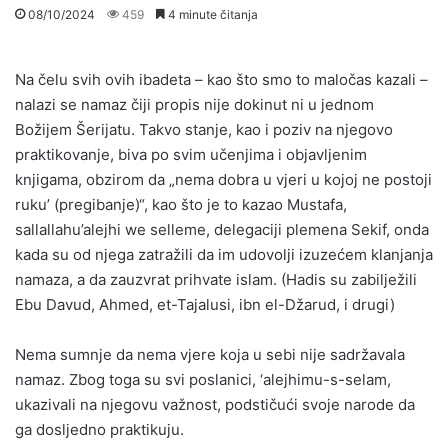
08/10/2024
459
4 minute čitanja
Na čelu svih ovih ibadeta – kao što smo to maločas kazali –
nalazi se namaz čiji propis nije dokinut ni u jednom
Božijem Šerijatu. Takvo stanje, kao i poziv na njegovo
praktikovanje, biva po svim učenjima i objavljenim
knjigama, obzirom da „nema dobra u vjeri u kojoj ne postoji
ruku’ (pregibanje)“, kao što je to kazao Mustafa,
sallallahu’alejhi we selleme, delegaciji plemena Sekif, onda
kada su od njega zatražili da im udovolji izuzećem klanjanja
namaza, a da zauzvrat prihvate islam. (Hadis su zabilježili
Ebu Davud, Ahmed, et-Tajalusi, ibn el-Džarud, i drugi)
Nema sumnje da nema vjere koja u sebi nije sadržavala
namaz. Zbog toga su svi poslanici, ‘alejhimu-s-selam,
ukazivali na njegovu važnost, podstičući svoje narode da
ga dosljedno praktikuju.