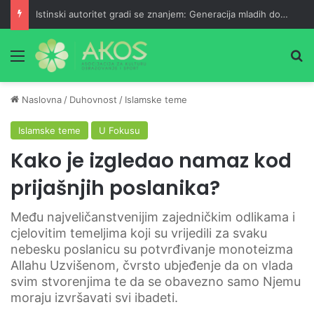
Istinski autoritet gradi se znanjem: Generacija mladih doktorica
Meni
Pr
Naslovna
/
Duhovnost
/
Islamske teme
Islamske teme
U Fokusu
Kako je izgledao namaz kod
prijašnjih poslanika?
Među najveličanstvenijim zajedničkim odlikama i
cjelovitim temeljima koji su vrijedili za svaku
nebesku poslanicu su potvrđivanje monoteizma
Allahu Uzvišenom, čvrsto ubjeđenje da on vlada
svim stvorenjima te da se obavezno samo Njemu
moraju izvršavati svi ibadeti.