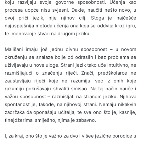
koju razvijaju svoje govorne sposobnosti. Učenja kao
procesa uopće nisu svjesni. Dakle, naučiti nešto novo, u
ovoj priči jezik, nije njihov cilj. Stoga je najčešće
najuspješnija metoda učenja ona koja se oddvija kroz igru,
te imenovanje stvari na drugom jeziku.
Mališani imaju još jednu divnu sposobnost – u novom
okruženju se snalaze bolje od odraslih i bez problema se
uživljavaju u nove uloge. Strani jezik tako uče intuitivno, ne
razmišljajući o značenju riječi. Znači, predškolarce ne
zaustavljaju riječi koje ne razumiju, već iz onih koje
razumiju pokušavaju shvatiti smisao. Na taj način nauče i
važnu sposobnost – razmišljati na stranom jeziku. Njihova
spontanost je, takođe, na njihovoj strani. Nemaju nikakvih
zadržaka da oponašaju učitelja, te sve ono što je, kasnije,
tinejdžerima, smiješno, njima je zabavno.
I, za kraj, ono što je važno za dvo i višee jezične porodice u