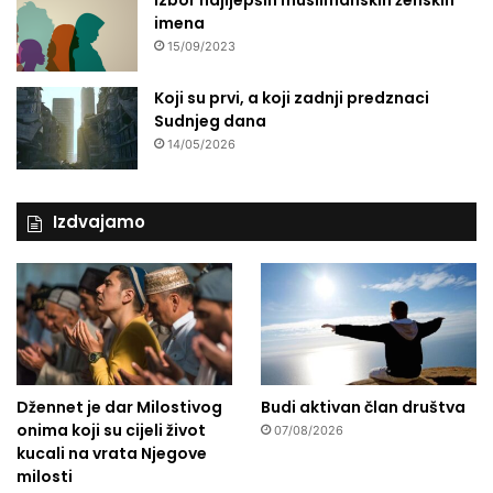
Izbor najljepših muslimanskih ženskih
imena
15/09/2023
Koji su prvi, a koji zadnji predznaci
Sudnjeg dana
14/05/2026
Izdvajamo
Džennet je dar Milostivog
Budi aktivan član društva
onima koji su cijeli život
07/08/2026
kucali na vrata Njegove
milosti