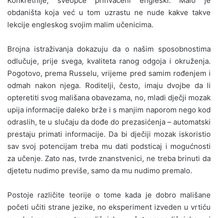
Konkretnije, sveopće prihvaćeni engleski. Malo je
obdaništa koja već u tom uzrastu ne nude kakve takve
lekcije engleskog svojim malim učenicima.
Brojna istraživanja dokazuju da o našim sposobnostima
odlučuje, prije svega, kvaliteta ranog odgoja i okruženja.
Pogotovo, prema Russelu, vrijeme pred samim rođenjem i
odmah nakon njega. Roditelji, često, imaju dvojbe da li
opteretiti svog mališana obavezama, no, mladi dječji mozak
upija informacije daleko brže i s manjim naporom nego kod
odraslih, te u slučaju da dođe do prezasićenja – automatski
prestaju primati informacije. Da bi dječiji mozak iskoristio
sav svoj potencijam treba mu dati podsticaj i mogućnosti
za učenje. Zato nas, tvrde znanstvenici, ne treba brinuti da
djetetu nudimo previše, samo da mu nudimo premalo.
Postoje različite teorije o tome kada je dobro mališane
početi učiti strane jezike, no eksperiment izveden u vrtiću