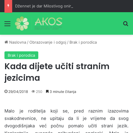
Džennet je dar Milostivog onima koji su cijeli život kucali na vrata Njegove milosti
Meni
Pr
Naslovna
/
Obrazovanje i odgoj
/
Brak i porodica
Brak i porodica
Kada dijete učiti stranim
jezicima
29/04/2018
250
3 minute čitanja
Malo je roditelja koji se, pred raznim izazovima
svakodnevnice, ne upitaju da li je vrijeme da svog
dvogodišnjaka već počnu pomalo učiti strani jezik.