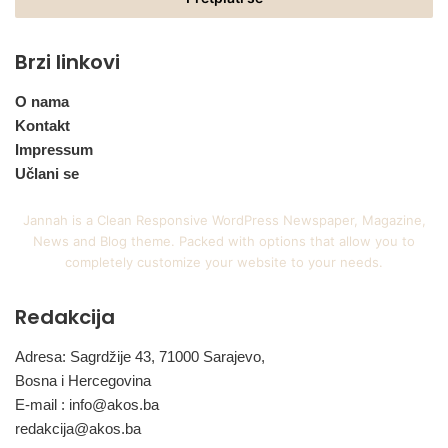
Brzi linkovi
O nama
Kontakt
Impressum
Učlani se
Jannah is a Clean Responsive WordPress Newspaper, Magazine,
News and Blog theme. Packed with options that allow you to
completely customize your website to your needs.
Redakcija
Adresa: Sagrdžije 43, 71000 Sarajevo,
Bosna i Hercegovina
E-mail :
info@akos.ba
redakcija@akos.ba