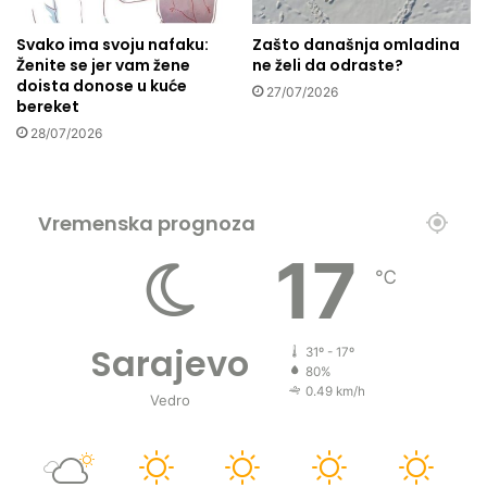
o
e
b
s
Svako ima svoju nafaku:
Zašto današnja omladina
r
a
Ženite se jer vam žene
ne želi da odraste?
o
m
doista donose u kuće
27/07/2026
g
o
bereket
d
j
28/07/2026
j
e
e
d
t
n
e
o
Vremenska prognoza
t
g
17
a
t
℃
r
e
n
Sarajevo
i
31º - 17º
n
80%
0.49 km/h
g
Vedro
a
?