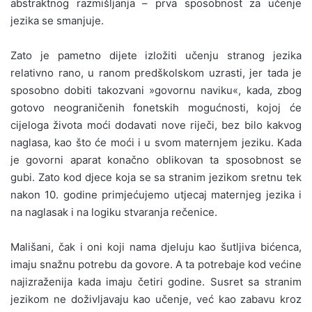
abstraktnog razmišljanja – prva sposobnost za učenje
jezika se smanjuje.
Zato je pametno dijete izložiti učenju stranog jezika
relativno rano, u ranom predškolskom uzrasti, jer tada je
sposobno dobiti takozvani »govornu naviku«, kada, zbog
gotovo neograničenih fonetskih mogućnosti, kojoj će
cijeloga života moći dodavati nove riječi, bez bilo kakvog
naglasa, kao što će moći i u svom maternjem jeziku. Kada
je govorni aparat konačno oblikovan ta sposobnost se
gubi. Zato kod djece koja se sa stranim jezikom sretnu tek
nakon 10. godine primjećujemo utjecaj maternjeg jezika i
na naglasak i na logiku stvaranja rečenice.
Mališani, čak i oni koji nama djeluju kao šutljiva bićenca,
imaju snažnu potrebu da govore. A ta potrebaje kod većine
najizraženija kada imaju četiri godine. Susret sa stranim
jezikom ne doživljavaju kao učenje, već kao zabavu kroz