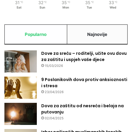
31
32
35
35
33
℃
℃
℃
℃
℃
Sat
Sun
Mon
Tue
Wed
Popularno
Najnovije
Dove za sreću – roditelji, učite ovu dovu
za zaštitu i uspjeh vaše djece
15/03/2026
9 Poslanikovih dova protiv anksioznosti
i stresa
23/04/2026
Dova za zaštitu od nesreća i belaja na
putovanju
02/04/2025