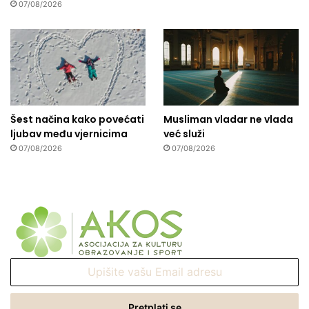
07/08/2026
Šest načina kako povećati
Musliman vladar ne vlada
ljubav među vjernicima
već služi
07/08/2026
07/08/2026
Upišite
vašu
Email
adresu