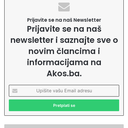
Prijavite se na naš Newsletter
Prijavite se na naš
newsletter i saznajte sve o
novim člancima i
informacijama na
Akos.ba.
U
p
i
š
i
t
e
P