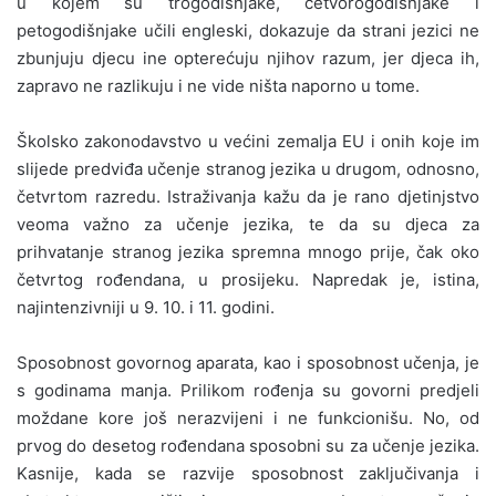
u kojem su trogodišnjake, četvorogodišnjake i
petogodišnjake učili engleski, dokazuje da strani jezici ne
zbunjuju djecu ine opterećuju njihov razum, jer djeca ih,
zapravo ne razlikuju i ne vide ništa naporno u tome.
Školsko zakonodavstvo u većini zemalja EU i onih koje im
slijede predviđa učenje stranog jezika u drugom, odnosno,
četvrtom razredu. Istraživanja kažu da je rano djetinjstvo
veoma važno za učenje jezika, te da su djeca za
prihvatanje stranog jezika spremna mnogo prije, čak oko
četvrtog rođendana, u prosijeku. Napredak je, istina,
najintenzivniji u 9. 10. i 11. godini.
Sposobnost govornog aparata, kao i sposobnost učenja, je
s godinama manja. Prilikom rođenja su govorni predjeli
moždane kore još nerazvijeni i ne funkcionišu. No, od
prvog do desetog rođendana sposobni su za učenje jezika.
Kasnije, kada se razvije sposobnost zaključivanja i