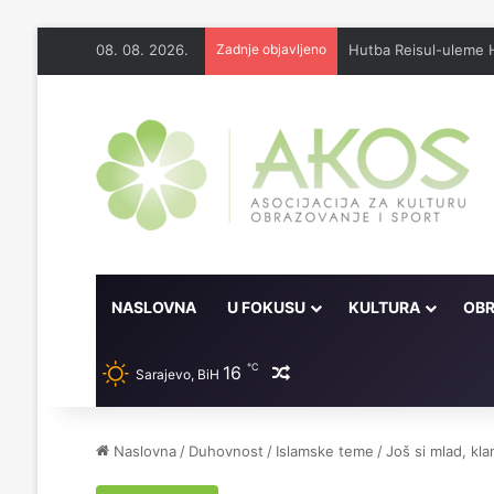
08. 08. 2026.
Zadnje objavljeno
Džennet je dar Milosti
NASLOVNA
U FOKUSU
KULTURA
OBR
℃
16
Random članak
Sarajevo, BiH
Naslovna
/
Duhovnost
/
Islamske teme
/
Još si mlad, kla