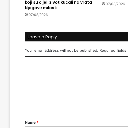
koji su cijeli život kucali na vrata
v
07/08/2026
Njegove milosti
s
k
07/08/2026
a
v
e
Leave a Reply
r
z
Your email address will not be published.
Required fields
i
j
C
a
o
m
m
e
n
t
*
Name
*