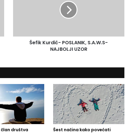
i
k
K
u
r
d
Šefik Kurdić- POSLANIK, S.A.W.S-
i
NAJBOLJI UZOR
ć
-
P
O
S
L
A
N
I
K
,
S
.
 član društva
Šest načina kako povećati
A