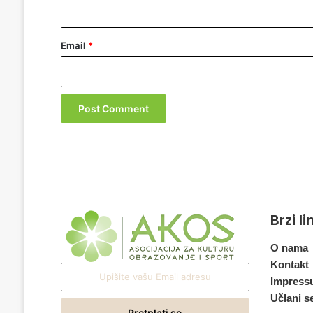
Email
*
Brzi l
O nama
Kontakt
Upišite
Impress
vašu
Učlani s
Email