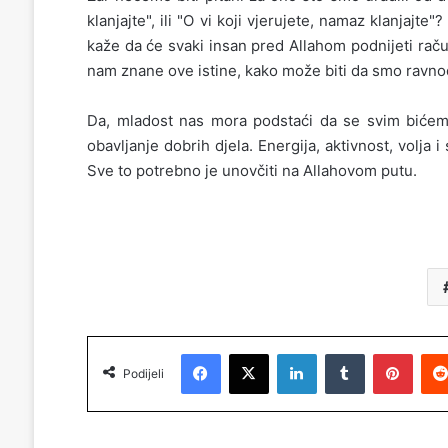
klanjajte", ili "O vi koji vjerujete, namaz klanjajte"? 
kaže da će svaki insan pred Allahom podnijeti rač
nam znane ove istine, kako može biti da smo ravno
Da, mladost nas mora podstaći da se svim bićem
obavljanje dobrih djela. Energija, aktivnost, volja
Sve to potrebno je unovčiti na Allahovom putu.
Facebook
X
LinkedIn
Tumblr
Pinterest
Podijeli