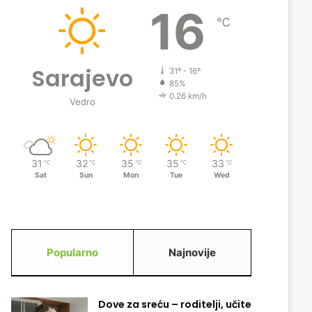
16
℃
Sarajevo
31º - 16º
85%
0.26 km/h
Vedro
31
32
35
35
33
℃
℃
℃
℃
℃
Sat
Sun
Mon
Tue
Wed
Popularno
Najnovije
Dove za sreću – roditelji, učite