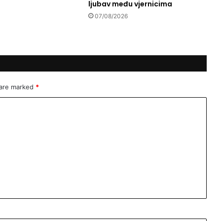
ljubav među vjernicima
.
W
07/08/2026
.
S
-
N
A
J
 are marked
*
B
O
L
J
I
U
Z
O
R