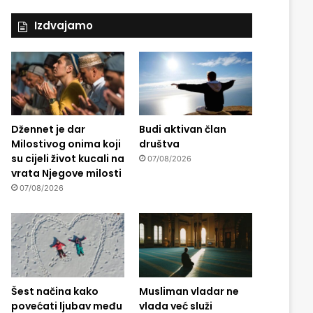
Izdvajamo
Džennet je dar
Budi aktivan član
Milostivog onima koji
društva
su cijeli život kucali na
07/08/2026
vrata Njegove milosti
07/08/2026
Šest načina kako
Musliman vladar ne
povećati ljubav među
vlada već služi