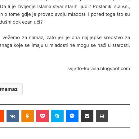
Da li je življenje Islama stvar starih ljudi? Poslanik, s.a.v.s.,
un o tome gdje je proveo svoju mladost. I pored toga što su
dušni dok ezan uči?
 vežemo za namaz, zato jer je ona najljepše sredstvo za
 i snaga koje se imaju u mladosti ne mogu se naći u starosti.
svjetlo-kurana.blogspot.com
namaz
Reddit
VKontakte
Odnoklassniki
Pocket
Skype
Messenger
Podijeli putem Emaila
Printaj