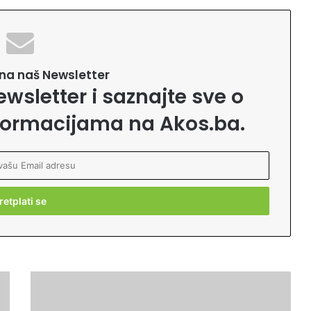
e na naš Newsletter
ewsletter i saznajte sve o
formacijama na Akos.ba.
Š
e
f