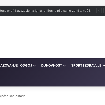
vog onima koji su cijeli život kucali na vrata Njegove milosti
AZOVANJE I ODGOJ
DUHOVNOST
SPORT I ZDRAVLJE
njaćeš kad ostariš