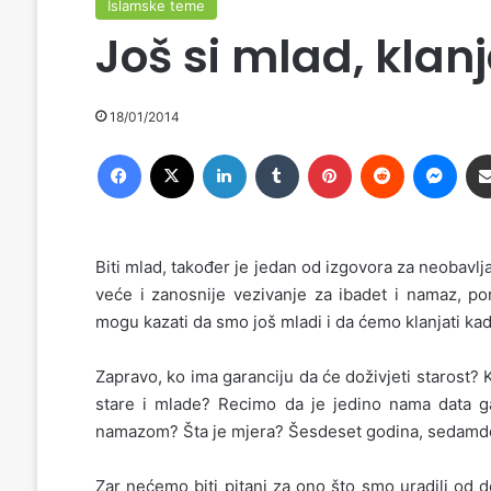
Islamske teme
Još si mlad, klan
18/01/2014
Facebook
X
LinkedIn
Tumblr
Pinterest
Reddit
Messenger
Biti mlad, također je jedan od izgovora za neobavl
veće i zanosnije vezivanje za ibadet i namaz, po
mogu kazati da smo još mladi i da ćemo klanjati ka
Zapravo, ko ima garanciju da će doživjeti starost?
stare i mlade? Recimo da je jedino nama data g
namazom? Šta je mjera? Šesdeset godina, sedamdese
Zar nećemo biti pitani za ono što smo uradili od d