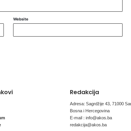
Website
inkovi
Redakcija
Adresa: Sagrdžije 43, 71000 Sa
Bosna i Hercegovina
um
E-mail :
info@akos.ba
e
redakcija@akos.ba