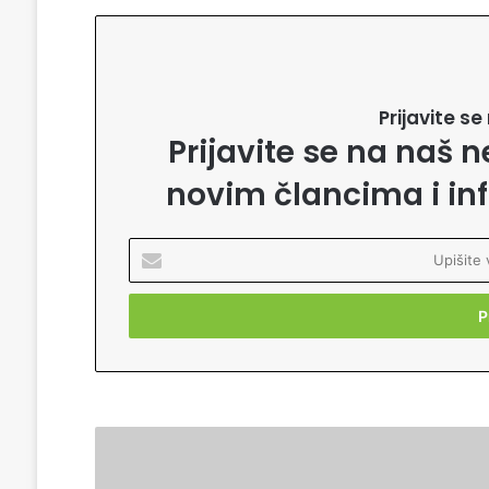
Prijavite s
Prijavite se na naš n
novim člancima i in
U
p
i
š
i
t
e
v
a
A
š
l
u
m