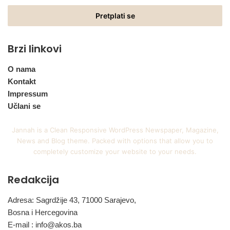
Email
adresu
Brzi linkovi
O nama
Kontakt
Impressum
Učlani se
Jannah is a Clean Responsive WordPress Newspaper, Magazine,
News and Blog theme. Packed with options that allow you to
completely customize your website to your needs.
Redakcija
Adresa: Sagrdžije 43, 71000 Sarajevo,
Bosna i Hercegovina
E-mail :
info@akos.ba