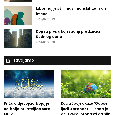
Izbor najljepših muslimanskih ženskih
imena
15/09/2023
Koji su prvi, a koji zadnji predznaci
Sudnjeg dana
14/05/2026
Izdvajamo
Priča o djevojčici kojoj je
Kada čovjek kaže 'Odoše
najbolja prijateljica sura
ljudi u propast!' – tada je
Mulk!
on u većoj propasti od njih