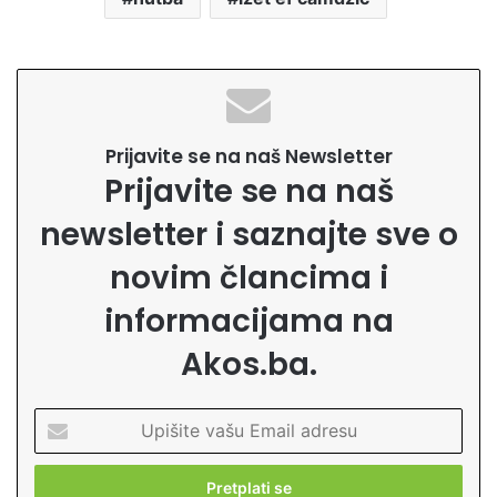
Prijavite se na naš Newsletter
Prijavite se na naš
newsletter i saznajte sve o
novim člancima i
informacijama na
Akos.ba.
U
p
i
š