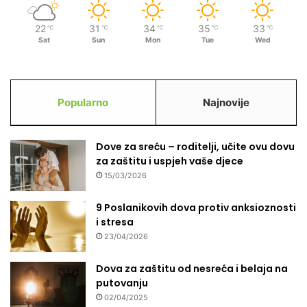
p
o
22
31
34
35
33
℃
℃
℃
℃
℃
m
Sat
Sun
Mon
Tue
Wed
e
n
i
k
Popularno
Najnovije
a
Dove za sreću – roditelji, učite ovu dovu
za zaštitu i uspjeh vaše djece
15/03/2026
9 Poslanikovih dova protiv anksioznosti
i stresa
23/04/2026
Dova za zaštitu od nesreća i belaja na
putovanju
02/04/2025