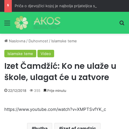
Priča o djevojčici kojoj je najbolja prijateljica sura Mulk!
Meni
Pr
Naslovna
/
Duhovnost
/
Islamske teme
Islamske teme
Video
Izet Čamdžić: Ko ne ulaže u
škole, ulagat će u zatvore
22/12/2018
355
Prije minutu
https://www.youtube.com/watch?v=XMPTSvfYK_c
hutba
izet ef camdzic