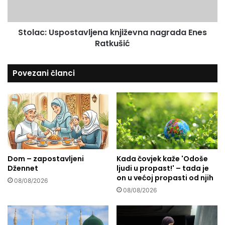
o
U
š
s
j
Stolac: Uspostavljena književna nagrada Enes
p
e
Ratkušić
o
d
s
a
t
Povezani članci
n
a
t
v
u
l
z
j
l
e
a
n
n
a
s
k
k
Dom – zapostavljeni
Kada čovjek kaže 'Odoše
n
Džennet
ljudi u propast!' – tada je
i
j
on u većoj propasti od njih
d
i
08/08/2026
r
ž
08/08/2026
a
e
g
v
u
n