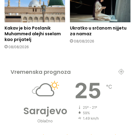
l
a
j
n
n
a
a
g
Kakav je bio Poslanik
Ukratko u srčanom nijjetu
l
r
Muhammed alejhi sselam
za namaz
i
a
kao prijatelj
08/08/2026
s
d
08/08/2026
t
a
i
E
n
n
a
e
Vremenska prognoza
c
s
i
R
25
o
℃
a
n
t
a
k
l
u
Sarajevo
25º - 21º
n
š
59%
i
i
1.49 km/h
Oblačno
h
ć
s