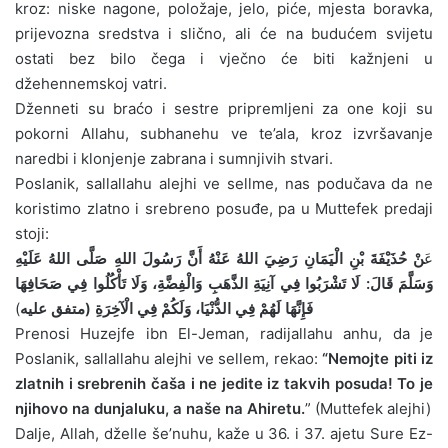
kroz: niske nagone, položaje, jelo, piće, mjesta boravka,
prijevozna sredstva i slično, ali će na budućem svijetu
ostati bez bilo čega i vječno će biti kažnjeni u
džehennemskoj vatri.
Dženneti su braćo i sestre pripremljeni za one koji su
pokorni Allahu, subhanehu ve te’ala, kroz izvršavanje
naredbi i klonjenje zabrana i sumnjivih stvari.
Poslanik, sallallahu alejhi ve sellme, nas podučava da ne
koristimo zlatno i srebreno posuđe, pa u Muttefek predaji
stoji:
عَ
نْ حُذَيْفَةَ بْنِ الْيَمَانِ رَضِيَ اللهُ عَنْهُ أَنَّ رَسُولَ اللهِ صَلَّى اللهُ عَلَيْهِ
وَسَلَّمَ قَالَ: لَا تَشْرَبُوا فِي آنِيَةِ الذَّهَبِ وَالْفِضَّةِ، وَلَا تَأْكُلُوا فِي صَحَافِهَا
)
فَإِنَّهَا لَهُمْ فِي الدُّنْيَا، وَلَكُمْ فِي الْآخِرَةِ (متفق عليه
Prenosi Huzejfe ibn El-Jeman, radijallahu anhu, da je
Poslanik, sallallahu alejhi ve sellem, rekao:
“Nemojte piti iz
zlatnih i srebrenih čaša i ne jedite iz takvih posuda! To je
njihovo na dunjaluku, a naše na Ahiretu.
” (Muttefek alejhi)
Dalje, Allah, dželle še’nuhu, kaže u 36. i 37. ajetu Sure Ez-