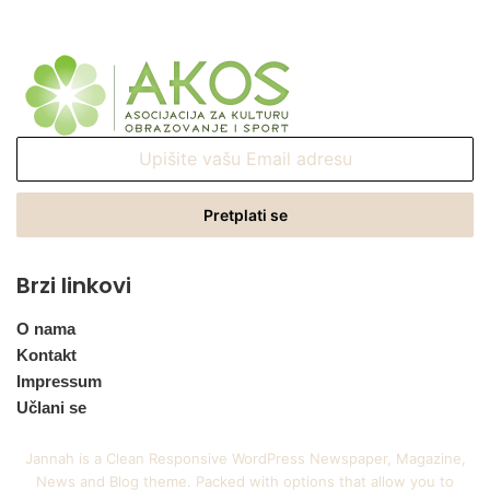
Upišite
vašu
Email
adresu
Brzi linkovi
O nama
Kontakt
Impressum
Učlani se
Jannah is a Clean Responsive WordPress Newspaper, Magazine,
News and Blog theme. Packed with options that allow you to