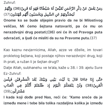
Zuhruf:
وَ
مَنْ يَعْشُ عَنْ ذِكْرِ الرَّحْمَنِ نُقَيِّضْ لَهُ شَيْطَانًا فَهُوَ لَهُ قَرِينٌ(36) وَإِنَّهُمْ
(37)
لَيَصُدُّونَهُمْ عَنِ السَّبِيلِ وَيَحْسَبُونَ أَنَّهُم مُّهْتَدُونَ
Onome ko se bude slijepim pravio da ne bi Milostivog
veličao, Mi ćemo šejtana natovariti, pa će mu on
nerazdvojni drug postati;(36) oni će ih od Pravoga puta
odvraćati, a ljudi će misliti da su na Pravome putu.
(37)
Kao kaznu nevjernicima, Allah, azze ve dželle, im tovari
prokletog šejtana, koji postaje njihov nerazdvojni drug, koji
ih prati, a ružan li je šejtan drug!?
Dalje Allah, subhanehu ve te’ala, kaže u 38. i 39. ajetu Sure
Ez-Zuhruf:
حَتَّى إِذَا جَاءَنَا قَالَ يَا لَيْتَ بَيْنِي وَبَيْنَكَ بُعْدَ الْمَشْرِقَيْنِ فَبِئْسَ
الْقَرِينُ(38) وَلَنْ يَنْفَعَكُمُ الْيَوْمَ إِذ ظَلَمْتُمْ أَنَّكُمْ فِي الْعَذَابِ
مُشْتَرِكُو
نَ(39)
I kada koji dođe pred Nas, reći će: “Kamo sreće da je
između mene i tebe bila tolika razdaljina kolika je između