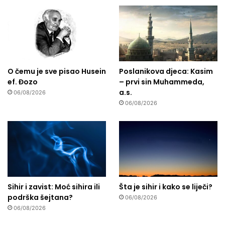
O čemu je sve pisao Husein
Poslanikova djeca: Kasim
ef. Đozo
– prvi sin Muhammeda,
a.s.
06/08/2026
06/08/2026
Sihir i zavist: Moć sihira ili
Šta je sihir i kako se liječi?
podrška šejtana?
06/08/2026
06/08/2026