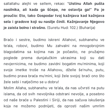
sallallahu alejhi ve sellem, rekao: “
Uistinu Allah pušta
nasilnika, ali kada ga ščepa, ne ostavlja ga!” Pa je
proučio: Eto, tako Gospodar tvoj kažnjava kad kažnjava
sela i gradove koji su nasilje činili. Kažnjavanje Njegovo
je zaista bolno i strašno.
(Suretu Hud: 102.) (Buharija)
Braćo i sestre, budimo iskreni Allahovi, subhanehu ve
te’ala, robovi, budimo Mu zahvalni na mnogobrojnim
blagodatima sa kojima nas je počastio, ne pružajmo
poglede prema dunjalučkim ukrasima koji su dati
nevjernicima, ne budimo zavidni bogatim mu’minima, koji
svoje imetke troše na Allahovu, dželle še’nuhu, putu,
budimo prava braća mu’mini, koji žele svojoj braći ono što
žele sebi i natječimo se u dobru!
Molim Allaha, subhanehu ve te’ala, da nas učvrsti na putu
islama, da od svih nevoljnika odstrani nevolje, a posebno
od naše braće u Palestini i Siriji, da nas sačuva iskušenja
koja ne možemo podnijeti, da oprosti našim umrlim