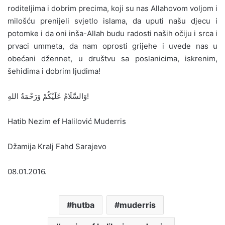
roditeljima i dobrim precima, koji su nas Allahovom voljom i
milošću prenijeli svjetlo islama, da uputi našu djecu i
potomke i da oni inša-Allah budu radosti naših očiju i srca i
prvaci ummeta, da nam oprosti grijehe i uvede nas u
obećani džennet, u društvu sa poslanicima, iskrenim,
šehidima i dobrim ljudima!
وَالسَّلَامُ عَلَيْكُمْ وَرَحْمَةُ اللهِ!
Hatib Nezim ef Halilović Muderris
Džamija Kralj Fahd Sarajevo
08.01.2016.
hutba
muderris