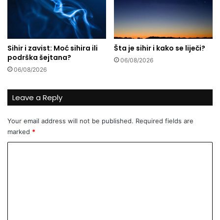
k
e
n
n
a
a
u
j
Sihir i zavist: Moć sihira ili
Šta je sihir i kako se liječi?
m
b
podrška šejtana?
r
06/08/2026
o
06/08/2026
u
l
j
i
Leave a Reply
h
s
Your email address will not be published.
Required fields are
k
marked
*
i
c
C
e
n
o
t
m
a
m
r
a
e
i