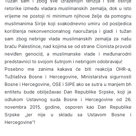
Tužan sam i zbog sve izraženijih tenzija i sve oštrije
retorike između vladara muslimanskih zemalja, dok u isto
vrijeme ne postoji ni minimum njihove želje da pomognu
muslimanima Sirije koji svakodnevno umiru od posljedica
korištenja nekonvencionalnog naoružanja i gladi i tužan
sam zbog nebrige vlada muslimanskih zemalja za našu
braću Palestince, nad kojima se od strane Cionista provodi
neviđen genocid, a muslimanske vlade i međunarodni
predstavnici to svojom šutnjom i nebrigom odobravaju!
Posebno me zanima kakava će biti reakcija OHR-a,
Tužilaštva Bosne i Hercegovine, Ministarstva sigurnosti
Bosne i Hercegovine, OSE i SIPE ako se sutra u manjem bh
entitetu bude obilježavao Dan Republike Srpske, koji je
odlukom Ustavnog suda Bosne i Hercegovine od 26.
novembra 2015. godine, osporen kao Dan Republike
Srpske „jer nije u skladu sa Ustavom Bosne i
Hercegovine“!