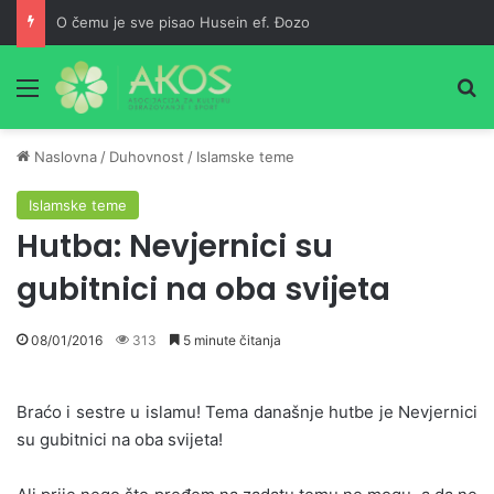
O čemu je sve pisao Husein ef. Đozo
Meni
Pr
Naslovna
/
Duhovnost
/
Islamske teme
Islamske teme
Hutba: Nevjernici su
gubitnici na oba svijeta
08/01/2016
313
5 minute čitanja
Braćo i sestre u islamu! Tema današnje hutbe je Nevjernici
su gubitnici na oba svijeta!