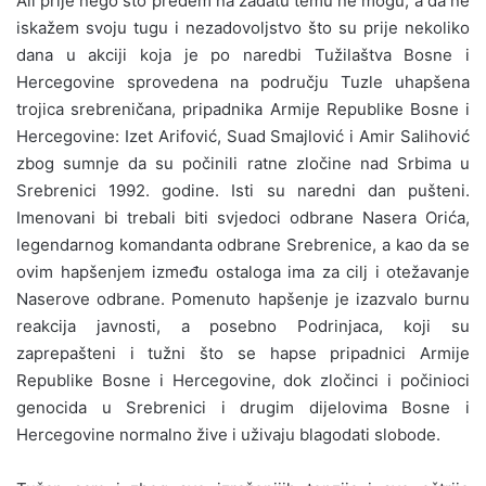
Ali prije nego što pređem na zadatu temu ne mogu, a da ne
iskažem svoju tugu i nezadovoljstvo što su prije nekoliko
dana u akciji koja je po naredbi Tužilaštva Bosne i
Hercegovine sprovedena na području Tuzle uhapšena
trojica srebreničana, pripadnika Armije Republike Bosne i
Hercegovine: Izet Arifović, Suad Smajlović i Amir Salihović
zbog sumnje da su počinili ratne zločine nad Srbima u
Srebrenici 1992. godine. Isti su naredni dan pušteni.
Imenovani bi trebali biti svjedoci odbrane Nasera Orića,
legendarnog komandanta odbrane Srebrenice, a kao da se
ovim hapšenjem između ostaloga ima za cilj i otežavanje
Naserove odbrane. Pomenuto hapšenje je izazvalo burnu
reakcija javnosti, a posebno Podrinjaca, koji su
zaprepašteni i tužni što se hapse pripadnici Armije
Republike Bosne i Hercegovine, dok zločinci i počinioci
genocida u Srebrenici i drugim dijelovima Bosne i
Hercegovine normalno žive i uživaju blagodati slobode.