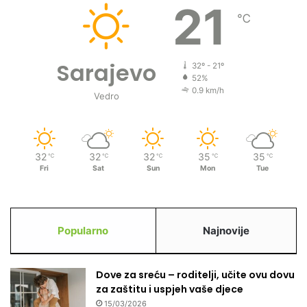
21
℃
Sarajevo
32º - 21º
52%
0.9 km/h
Vedro
32
32
32
35
35
℃
℃
℃
℃
℃
Fri
Sat
Sun
Mon
Tue
Popularno
Najnovije
Dove za sreću – roditelji, učite ovu dovu
za zaštitu i uspjeh vaše djece
15/03/2026