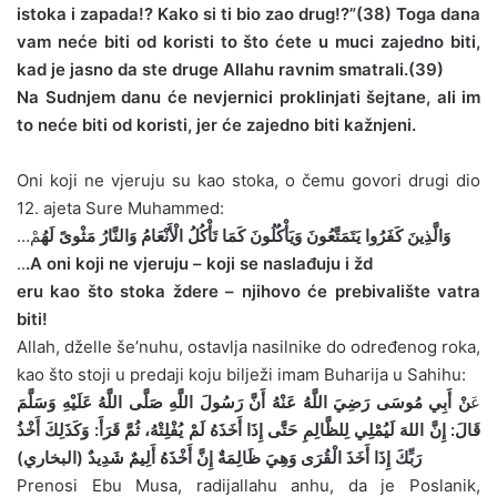
istoka i zapada!? Kako si ti bio zao drug!?”(38) Toga dana
vam neće biti od koristi to što ćete u muci zajedno biti,
kad je jasno da ste druge Allahu ravnim smatrali.(39)
Na Sudnjem danu će nevjernici proklinjati šejtane, ali im
to neće biti od koristi, jer će zajedno biti kažnjeni.
Oni koji ne vjeruju su kao stoka, o čemu govori drugi dio
12. ajeta Sure Muhammed:
…
مْ
وَالَّذِينَ كَفَرُوا يَتَمَتَّعُونَ وَيَأْكُلُونَ كَمَا تَأْكُلُ الْأَنْعَامُ وَالنَّارُ مَثْوىً لَهُ
..
.A oni koji ne vjeruju – koji se naslađuju i žd
eru kao što stoka ždere – njihovo će prebivalište vatra
biti!
Allah, dželle še’nuhu, ostavlja nasilnike do određenog roka,
kao što stoji u predaji koju bilježi imam Buharija u Sahihu:
عَ
نْ ‏أَبِي مُوسَى رَضِيَ اللَّهُ عَنْهُ أَنَّ رَسُولَ اللَّهِ صَلَّى اللَّهُ عَلَيْهِ وَسَلَّمَ
قَالَ:‏ ‏إِنَّ اللهَ لَيُمْلِي لِلظَّالِمِ حَتَّى إِذَا أَخَذَهُ لَمْ يُفْلِتْهُ، ثُمَّ قَرَأَ: وَكَذَلِكَ أَخْذُ
رَبِّكَ إِذَا أَخَذَ الْقُرَى وَهِيَ ظَالِمَةٌ إِنَّ أَخْذَهُ أَلِيمٌ شَدِيدٌ (البخاري)
Prenosi Ebu Musa, radijallahu anhu, da je Poslanik,