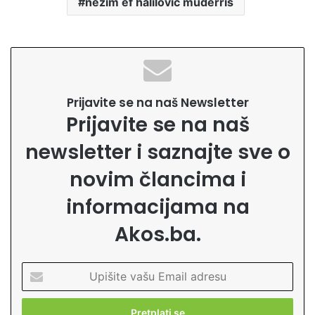
nezim ef halilovic muderris
Prijavite se na naš Newsletter
Prijavite se na naš
newsletter i saznajte sve o
novim člancima i
informacijama na
Akos.ba.
U
p
i
š