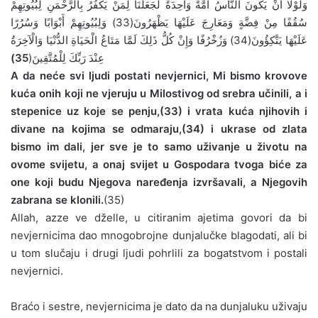
وَلَوْلَا أَنْ يَكُونَ النَّاسُ أُمَّةً وَاحِدَةً لَجَعَلْنَا لِمَنْ يَكْفُرُ بِالرَّحْمَنِ لِبُيُوتِهِمْ
سُقُفًا مِنْ فِضَّةٍ وَمَعَارِجَ عَلَيْهَا يَظْهَرُونَ(33) وَلِبُيُوتِهِمْ أَبْوَابًا وَسُرُرًا
عَلَيْهَا يَتَّكِؤُونَ(34) وَزُخْرُفًا وَإِنْ كُلُّ ذَلِكَ لَمَّا مَتَاعُ الْحَيَاةِ الدُّنْيَا وَالْآخِرَةُ
35)
عِنْدَ رَبِّكَ لِلْمُتَّقِينَ(
A da neće svi ljudi postati nevjernici, Mi bismo krovove
kuća onih koji ne vjeruju u Milostivog od srebra učinili, a i
stepenice uz koje se penju,(33) i vrata kuća njihovih i
divane na kojima se odmaraju,(34) i ukrase od zlata
bismo im dali, jer sve je to samo uživanje u životu na
ovome svijetu, a onaj svijet u Gospodara tvoga biće za
one koji budu Njegova naređenja izvršavali, a Njegovih
zabrana se klonili.
(35)
Allah, azze ve dželle, u citiranim ajetima govori da bi
nevjernicima dao mnogobrojne dunjalučke blagodati, ali bi
u tom slučaju i drugi ljudi pohrlili za bogatstvom i postali
nevjernici.
Braćo i sestre, nevjernicima je dato da na dunjaluku uživaju