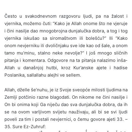
Često u svakodnevnom razgovoru ljudi, pa na žalost i
vjernika, možemo čuti: “Kako je Allah onome što ne vjeruje
i čini nasilje dao mnogobrojna dunjalučka dobra, a tog i tog
vjernika iskušao sa siromaštvom ili bolešću?” Ili “Kako
onom nevjerniku ili dvoličnjaku sve ide kao od šale, a onom
tamo mu’minu, stalno neke nevolje?” I još mnogo sličnih
pitanja i komentara. Odgovore na ta pitanja nalazimo inša-
Allah u današnjoj hutbi, kroz Kur’anske ajete i hadise
Poslanika, sallallahu alejhi ve sellem.
Allah, dželle še’nuhu, je iz Svoje sveopće milosti ljudima na
Zemlji potčinio razne blagodati. On nikome ne čini nasilje i
On bi onima koji Ga niječu dao sva dunjalučka dobra, da ih
se na ovom varljivom svijetu nauživaju, ali bi se svi ljudi
poveli za tim i postali nevjernici, o čemu govore ajeti 33. –
35. Sure Ez-Zuhruf: