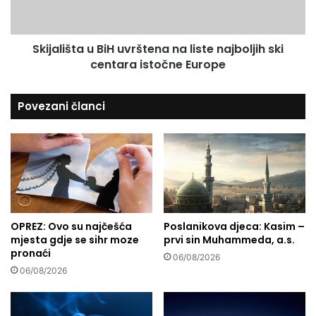
:
i
P
š
o
t
č
Skijališta u BiH uvrštena na liste najboljih ski
a
e
centara istočne Europe
u
l
B
e
i
Povezani članci
p
H
r
u
i
v
j
r
a
š
v
t
e
e
z
n
a
OPREZ: Ovo su najčešća
Poslanikova djeca: Kasim –
a
mjesta gdje se sihr moze
prvi sin Muhammeda, a.s.
o
n
pronaći
d
a
06/08/2026
l
l
06/08/2026
a
i
z
s
a
t