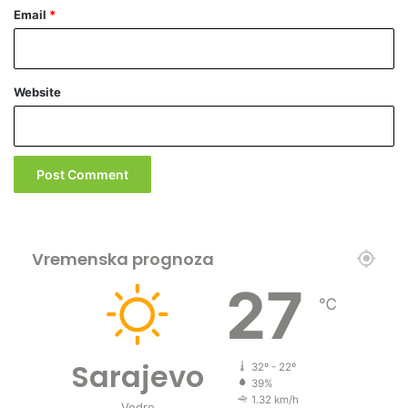
n
Email
*
e
n
a
g
Website
r
a
d
e
!
Vremenska prognoza
27
℃
Sarajevo
32º - 22º
39%
1.32 km/h
Vedro