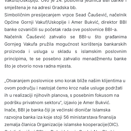
Vakufu/Uskoplju. Ovo je 24. poslovna jedinica BBI banke i
smještena je na adresi Gradska bb.
Simboličnim presijecanjem vrpce Sead Čaušević, načelnik
Općine Gornji Vakuf/Uskoplje i Amer Bukvić, direktor BBI
banke ozvaničili su početak rada ove poslovnice BBI-a.
Načelnik Čaušević zahvalio se BBI-u što građanima
Gornjeg Vakufa pružila mogućnost korištenja bankarskih
proizvoda i usluga u skladu s islamskim poslovnim
principima, te se posebno zahvalio menadžmentu banke
što je otvorio nova radna mjesta.
„Otvaranjem poslovnice smo korak bliže našim klijentima u
ovom području i nastojat ćemo kroz naše usluge podržati
ih u realizaciji njihovih planova, s posebnim fokusom na
podršku privatnom sektoru“, izjavio je Amer Bukvić.
Inače, BBI je banka čiji je većinski dioničar Islamska
razvojna banka iza koje stoji 56 ministarstava finansija
zemalja članica Organizacije islamske kooperacije(OIC).