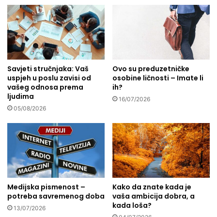
M
u
a
m
g
m
l
e
a
t
j
a
a
Savjeti stručnjaka: Vaš
Ovo su preduzetničke
:
uspjeh u poslu zavisi od
osobine ličnosti – Imate li
M
vašeg odnosa prema
ih?
l
ljudima
a
16/07/2026
05/08/2026
d
i
ć
n
a
s
e
d
Medijska pismenost –
Kako da znate kada je
ž
potreba savremenog doba
vaša ambicija dobra, a
d
kada loša?
13/07/2026
i