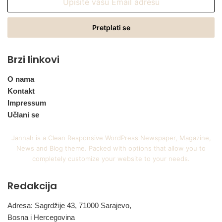
vašu
Email
adresu
Brzi linkovi
O nama
Kontakt
Impressum
Učlani se
Jannah is a Clean Responsive WordPress Newspaper, Magazine,
News and Blog theme. Packed with options that allow you to
completely customize your website to your needs.
Redakcija
Adresa: Sagrdžije 43, 71000 Sarajevo,
Bosna i Hercegovina