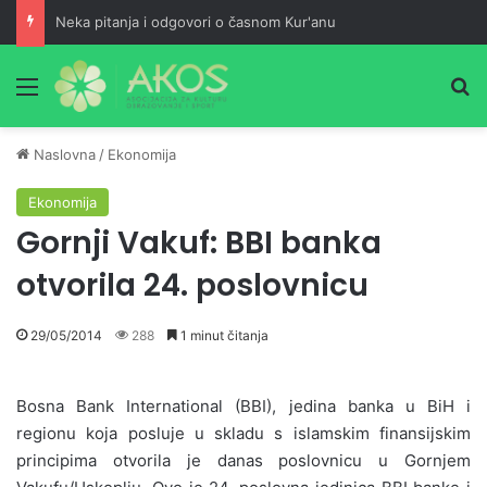
Neka pitanja i odgovori o časnom Kur'anu
Meni
Pr
Naslovna
/
Ekonomija
Ekonomija
Gornji Vakuf: BBI banka
otvorila 24. poslovnicu
29/05/2014
288
1 minut čitanja
Bosna Bank International (BBI), jedina banka u BiH i
regionu koja posluje u skladu s islamskim finansijskim
principima otvorila je danas poslovnicu u Gornjem