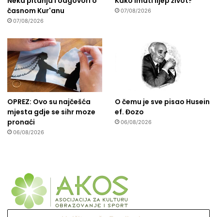
Neka pitanja i odgovori o
Kako imati lijep život?
časnom Kur'anu
07/08/2026
07/08/2026
OPREZ: Ovo su najčešća
O čemu je sve pisao Husein
mjesta gdje se sihr moze
ef. Đozo
pronaći
06/08/2026
06/08/2026
Upišite