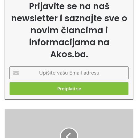
Prijavite se na naš
newsletter i saznajte sve o
novim člancima i
informacijama na
Akos.ba.
U
p
i
š
i
t
e
P
v
o
a
z
š
i
u
v