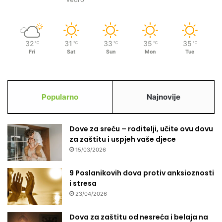
32
31
33
35
35
℃
℃
℃
℃
℃
Fri
Sat
Sun
Mon
Tue
Popularno
Najnovije
Dove za sreću – roditelji, učite ovu dovu
za zaštitu i uspjeh vaše djece
15/03/2026
9 Poslanikovih dova protiv anksioznosti
i stresa
23/04/2026
Dova za zaštitu od nesreća i belaja na