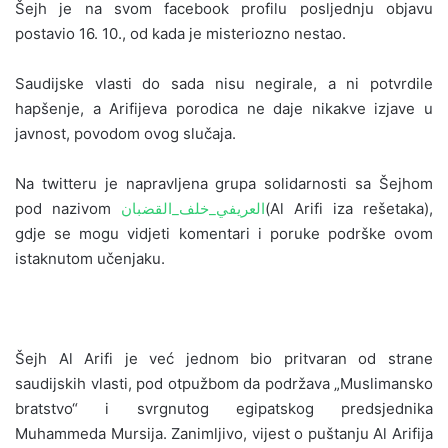
Šejh je na svom facebook profilu posljednju objavu
postavio 16. 10., od kada je misteriozno nestao.
Saudijske vlasti do sada nisu negirale, a ni potvrdile
hapšenje, a Arifijeva porodica ne daje nikakve izjave u
javnost, povodom ovog slučaja.
Na twitteru je napravljena grupa solidarnosti sa Šejhom
pod nazivom
العريفي_خلف_القضبان
(Al Arifi iza rešetaka),
gdje se mogu vidjeti komentari i poruke podrške ovom
istaknutom učenjaku.
Šejh Al Arifi je već jednom bio pritvaran od strane
saudijskih vlasti, pod otpužbom da podržava „Muslimansko
bratstvo“ i svrgnutog egipatskog predsjednika
Muhammeda Mursija. Zanimljivo, vijest o puštanju Al Arifija