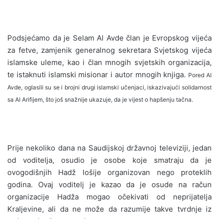
Podsjećamo da je Selam Al Avde član je Evropskog vijeća
za fetve, zamjenik generalnog sekretara Svjetskog vijeća
islamske uleme, kao i član mnogih svjetskih organizacija,
te istaknuti islamski misionar i autor mnogih knjiga.
Pored Al
Avde, oglasili su se i brojni drugi islamski učenjaci, iskazivajući solidarnost
sa Al Arifijem, što još snažnije ukazuje, da je vijest o hapšenju tačna.
Prije nekoliko dana na Saudijskoj državnoj televiziji, jedan
od voditelja, osudio je osobe koje smatraju da je
ovogodišnjih Hadž lošije organizovan nego proteklih
godina. Ovaj voditelj je kazao da je osude na račun
organizacije Hadža mogao očekivati od neprijatelja
Kraljevine, ali da ne može da razumije takve tvrdnje iz