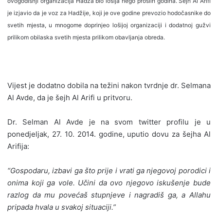
ovogodišnji organizacija Hadža bio lošija nego prošlih godina. Šejh Al Arifi
je izjavio da je voz za Hadžije, koji je ove godine prevozio hodočasnike do
svetih mjesta, u mnogome doprinjeo lošijoj organizaciji i dodatnoj gužvi
prilikom obilaska svetih mjesta prilikom obavljanja obreda.
Vijest je dodatno dobila na težini nakon tvrdnje dr. Selmana
Al Avde, da je šejh Al Arifi u pritvoru.
Dr. Selman Al Avde je na svom twitter profilu je u
ponedjeljak, 27. 10. 2014. godine, uputio dovu za šejha Al
Arifija:
“Gospodaru, izbavi ga što prije i vrati ga njegovoj porodici i
onima koji ga vole. Učini da ovo njegovo iskušenje bude
razlog da mu povećaš stupnjeve i nagradiš ga, a Allahu
pripada hvala u svakoj situaciji.”