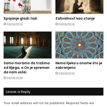
t
g
i
l
?
e
Spajanje gladi i laži
Zahvalnost kao stanje
d
a
09/08/2026
09/08/2026
l
a
k
u
c
a
R
Samo moramo da tražimo
Nema lijeka u onome što je
e
od Njega, a On je spreman
zabranjeno
s
da nam usliši
u
09/08/2026
09/08/2026
l
u
l
Leave a Reply
l
a
Your email address will not be published.
Required fields are
h