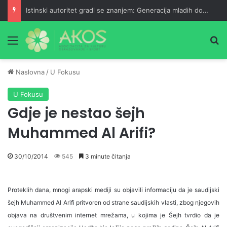
Istinski autoritet gradi se znanjem: Generacija mladih doktorica
Meni
Pr
Naslovna
/
U Fokusu
U Fokusu
Gdje je nestao šejh
Muhammed Al Arifi?
30/10/2014
545
3 minute čitanja
Proteklih dana, mnogi arapski mediji su objavili informaciju da je saudijski
šejh Muhammed Al Arifi pritvoren od strane saudijskih vlasti, zbog njegovih
objava na društvenim internet mrežama, u kojima je Šejh tvrdio da je