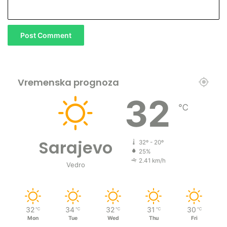
Vremenska prognoza
32
℃
Sarajevo
32º - 20º
25%
2.41 km/h
Vedro
32
34
32
31
30
℃
℃
℃
℃
℃
Mon
Tue
Wed
Thu
Fri