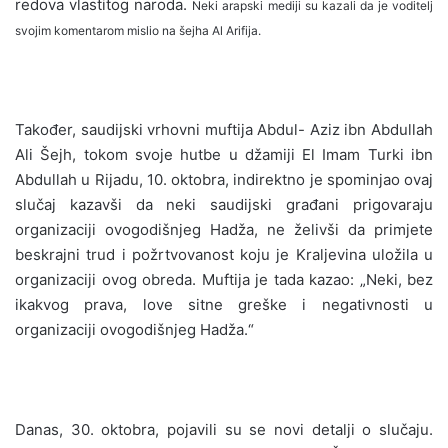
redova vlastitog naroda.
Neki arapski mediji su kazali da je voditelj
svojim komentarom mislio na šejha Al Arifija.
Također, saudijski vrhovni muftija Abdul- Aziz ibn Abdullah
Ali Šejh, tokom svoje hutbe u džamiji El Imam Turki ibn
Abdullah u Rijadu, 10. oktobra, indirektno je spominjao ovaj
slučaj kazavši da neki saudijski građani prigovaraju
organizaciji ovogodišnjeg Hadža, ne želivši da primjete
beskrajni trud i požrtvovanost koju je Kraljevina uložila u
organizaciji ovog obreda. Muftija je tada kazao: „Neki, bez
ikakvog prava, love sitne greške i negativnosti u
organizaciji ovogodišnjeg Hadža.“
Danas, 30. oktobra, pojavili su se novi detalji o slučaju.