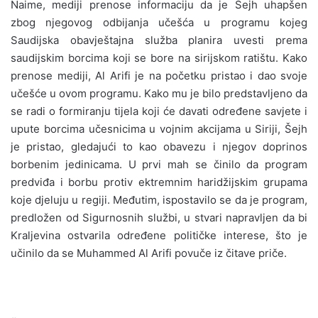
Naime, mediji prenose informaciju da je Šejh uhapšen
zbog njegovog odbijanja učešća u programu kojeg
Saudijska obavještajna služba planira uvesti prema
saudijskim borcima koji se bore na sirijskom ratištu. Kako
prenose mediji, Al Arifi je na početku pristao i dao svoje
učešće u ovom programu. Kako mu je bilo predstavljeno da
se radi o formiranju tijela koji će davati određene savjete i
upute borcima učesnicima u vojnim akcijama u Siriji, Šejh
je pristao, gledajući to kao obavezu i njegov doprinos
borbenim jedinicama. U prvi mah se činilo da program
predviđa i borbu protiv ektremnim haridžijskim grupama
koje djeluju u regiji. Međutim, ispostavilo se da je program,
predložen od Sigurnosnih službi, u stvari napravljen da bi
Kraljevina ostvarila određene političke interese, što je
učinilo da se Muhammed Al Arifi povuče iz čitave priče.