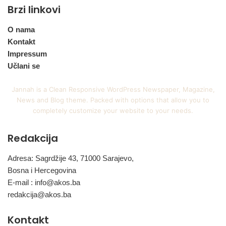
Brzi linkovi
O nama
Kontakt
Impressum
Učlani se
Jannah is a Clean Responsive WordPress Newspaper, Magazine,
News and Blog theme. Packed with options that allow you to
completely customize your website to your needs.
Redakcija
Adresa: Sagrdžije 43, 71000 Sarajevo,
Bosna i Hercegovina
E-mail :
info@akos.ba
redakcija@akos.ba
Kontakt