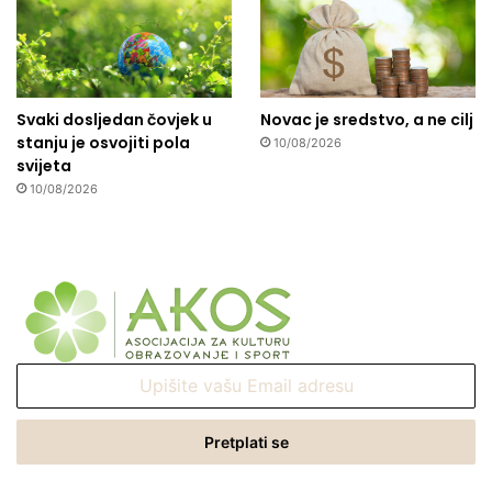
Svaki dosljedan čovjek u
Novac je sredstvo, a ne cilj
stanju je osvojiti pola
10/08/2026
svijeta
10/08/2026
Upišite
vašu
Email
adresu