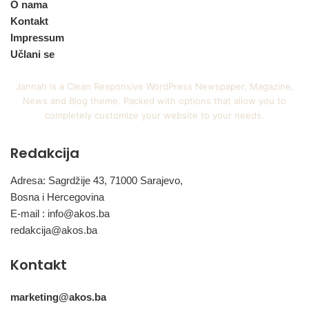
O nama
Kontakt
Impressum
Učlani se
Jannah is a Clean Responsive WordPress Newspaper, Magazine,
News and Blog theme. Packed with options that allow you to
completely customize your website to your needs.
Redakcija
Adresa: Sagrdžije 43, 71000 Sarajevo,
Bosna i Hercegovina
E-mail :
info@akos.ba
redakcija@akos.ba
Kontakt
marketing@akos.ba