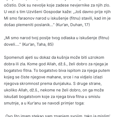
očistio. Dok su nevolje koje zadese nevjernike za njih zlo.
U vezi s tim Uzvišeni Gospodar kaže: „Još davno prije njih
Mi smo faraonov narod u iskušenje (fitnu) stavili, kad im je
došao plemeniti poslanik…“ (Kur’an, Duhan, 17)
„Mi smo narod tvoj poslje tvog odlaska u iskušenje (fitnu)
doveli….“ (Kur’an, Taha, 85)
Spomenuti ajeti su dokaz da kušnja može biti uzrokom
dobra ili zla. Kome god Allah, dž.š., želi dobro za njega je
bogatstvo fitna. To bogatstvo biva ispitom za njega putem
kojeg se čiste njegove mahane, srce i na vidjelo izlazi
njegova skromnost prema dunjaluku. S druge strane,
ukoliko Allah, dž.š., nekome ne želi dobro, on ga može
iskušati bogatstvom koje za njega biva fitna u smislu
smutnje, a u Kur’anu se navodi primjer toga:
„Ovo što imam stekao sam znanjem svojim, tako ja mislim’