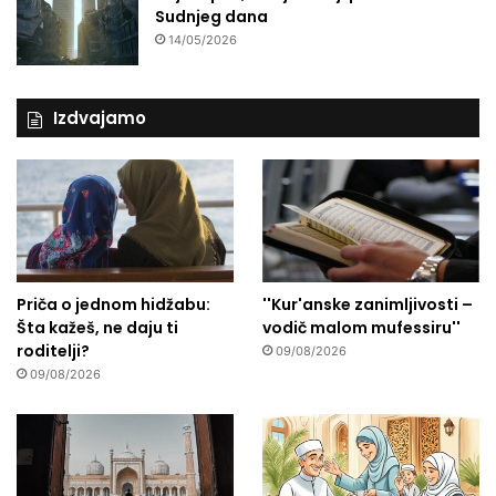
Sudnjeg dana
14/05/2026
Izdvajamo
Priča o jednom hidžabu:
''Kur'anske zanimljivosti –
Šta kažeš, ne daju ti
vodič malom mufessiru''
roditelji?
09/08/2026
09/08/2026