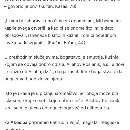
– govorio je on.“ (Kur’an, Kasas, 78)
„I kada bi zaboravili ono čime su opominjani, Mi bismo im
kapije svega otvorili, a kad bi se onome što im je dato
obradovali, iznenada bismo ih kaznili i oni bi odjednom
svaku nadu izgubili.“ (Kur’an, En’am, 44).
U prethodnim slučajevima, bogatstvo je smutnja, kušnja
kojom se odvaja dobro od zla. Allahov Poslanik, a.s., u dovi
je tražio od Allaha, dž.š., da ga zaštiti fitne bogatstva tj. da
bogatstvo bude zlo za njega.
Isto je i kada je u pitanju siromaštvo, jer oboje može biti
iskušenje koje u sebi krije dobro i loše. Allahov Poslanik,
a.s., se nije uticao od toga dvoga već od njihova zla.
Za
Akos.ba
pripremio Fahrudin Vojić, magistar religijske
edukacije