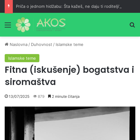
Priča o jednom hidžabu: Šta kažeš, ne daju ti roditelji?
Meni
Pr
Naslovna
/
Duhovnost
/
Islamske teme
Islamske teme
Fitna (iskušenje) bogatstva i
siromaštva
13/07/2025
879
2 minute čitanja