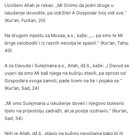
Uzvišeni Allah je rekao: „MI činimo da jedni druge u
iskušenje dovodite, pa izdržite! A Gospodar tvoj vidi sve.“
(Kur’an, Furkan, 20)
Na drugom mjestu za Musaa, a.s., kaže: „… pa smo te Mi
brige oslobodili i iz raznih nevolja te spasili.“ (Kur’an, Taha,
40)
A za Davuda i Sulejmana a.s., Allah, dž.š., kaže: „I Davud se
uvjeri da smo Mi baš njega na kušnju stavili, pa oprost od
Gospodara svoga zamoli, pade licem na tle i pojaka se.“
(Kur’an, Sad, 24)
„Mi smo Sulejmana u iskušenje doveli i njegovo bolesno
tijelo na prijestolju zadražli, ali je poslje ozdravio.“ (Kur’an,
Sad, 34)
Njih je Allah, dž.š., stavio na kušnju nevoljama kako bi ih