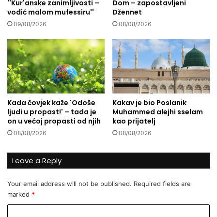
n
''Kur'anske zanimljivosti –
Dom – zapostavljeni
o
vodič malom mufessiru''
Džennet
i
g
c
o
09/08/2026
08/08/2026
i
v
m
a
a
r
J
a
e
n
r
j
u
a
Kada čovjek kaže 'Odoše
Kakav je bio Poslanik
z
i
ljudi u propast!' – tada je
Muhammed alejhi sselam
a
p
on u većoj propasti od njih
kao prijatelj
l
o
08/08/2026
08/08/2026
e
t
m
v
a
o
Leave a Reply
r
e
Your email address will not be published.
Required fields are
marked
*
C