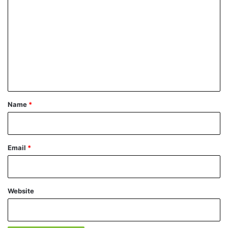
o
m
m
e
n
t
*
Name
*
Email
*
Website