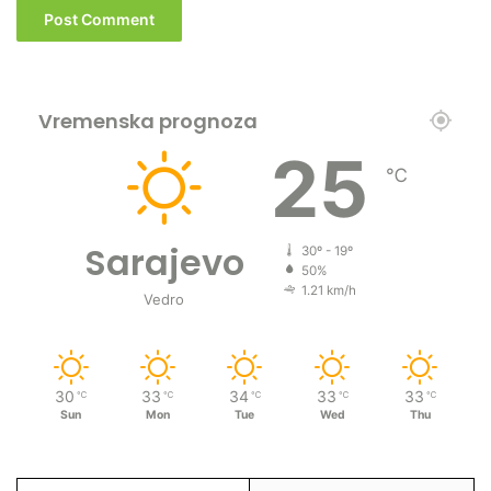
Vremenska prognoza
25
℃
Sarajevo
30º - 19º
50%
1.21 km/h
Vedro
30
33
34
33
33
℃
℃
℃
℃
℃
Sun
Mon
Tue
Wed
Thu