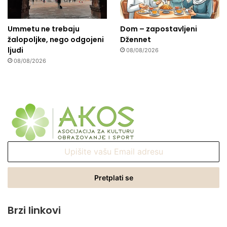
Ummetu ne trebaju
Dom – zapostavljeni
žalopoljke, nego odgojeni
Džennet
ljudi
08/08/2026
08/08/2026
Upišite
vašu
Email
adresu
Brzi linkovi