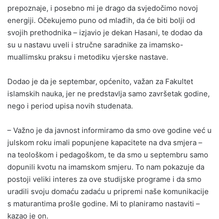
prepoznaje, i posebno mi je drago da svjedočimo novoj
energiji. Očekujemo puno od mlađih, da će biti bolji od
svojih prethodnika – izjavio je dekan Hasani, te dodao da
su u nastavu uveli i stručne saradnike za imamsko-
muallimsku praksu i metodiku vjerske nastave.
Dodao je da je septembar, općenito, važan za Fakultet
islamskih nauka, jer ne predstavlja samo završetak godine,
nego i period upisa novih studenata.
– Važno je da javnost informiramo da smo ove godine već u
julskom roku imali popunjene kapacitete na dva smjera –
na teološkom i pedagoškom, te da smo u septembru samo
dopunili kvotu na imamskom smjeru. To nam pokazuje da
postoji veliki interes za ove studijske programe i da smo
uradili svoju domaću zadaću u pripremi naše komunikacije
s maturantima prošle godine. Mi to planiramo nastaviti –
kazao je on.