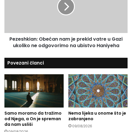
r
e
o
s
m
h
j
k
e
i
n
a
l
Pezeshkian: Obećan nam je prekid vatre u Gazi
n
j
ukoliko ne odgovorimo na ubistvo Haniyeha
:
i
O
v
b
Povezani članci
o
e
v
ć
r
a
i
n
j
n
e
a
m
m
e
j
,
Samo moramo da tražimo
Nema lijeka u onome što je
e
od Njega, a On je spreman
zabranjeno
o
p
da nam usliši
d
r
09/08/2026
7
e
09/08/2026