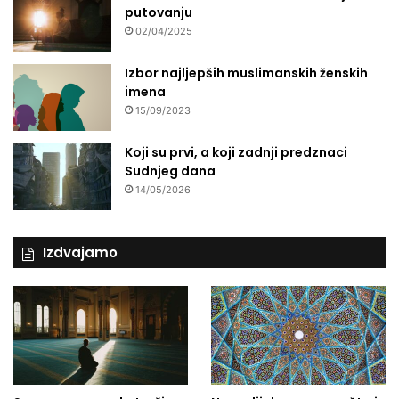
a
putovanju
n
02/04/2025
i
y
Izbor najljepših muslimanskih ženskih
e
imena
h
15/09/2023
a
Koji su prvi, a koji zadnji predznaci
Sudnjeg dana
14/05/2026
Izdvajamo