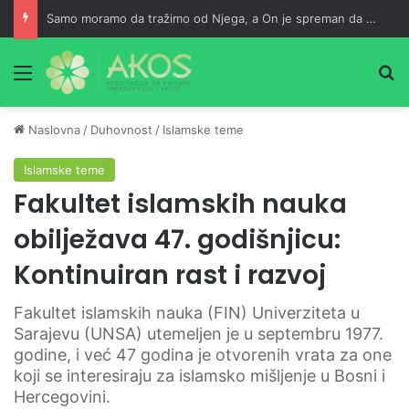
Samo moramo da tražimo od Njega, a On je spreman da nam usliši
Meni
Pr
Naslovna
/
Duhovnost
/
Islamske teme
Islamske teme
Fakultet islamskih nauka
obilježava 47. godišnjicu:
Kontinuiran rast i razvoj
Fakultet islamskih nauka (FIN) Univerziteta u
Sarajevu (UNSA) utemeljen je u septembru 1977.
godine, i već 47 godina je otvorenih vrata za one
koji se interesiraju za islamsko mišljenje u Bosni i
Hercegovini.