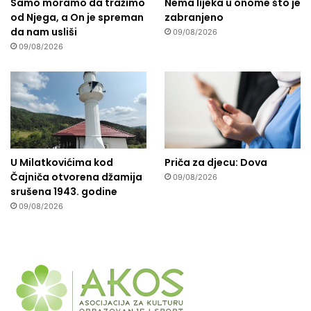
Samo moramo da tražimo
Nema lijeka u onome što je
od Njega, a On je spreman
zabranjeno
da nam usliši
09/08/2026
09/08/2026
U Milatkovićima kod
Priča za djecu: Dova
Čajniča otvorena džamija
09/08/2026
srušena 1943. godine
09/08/2026