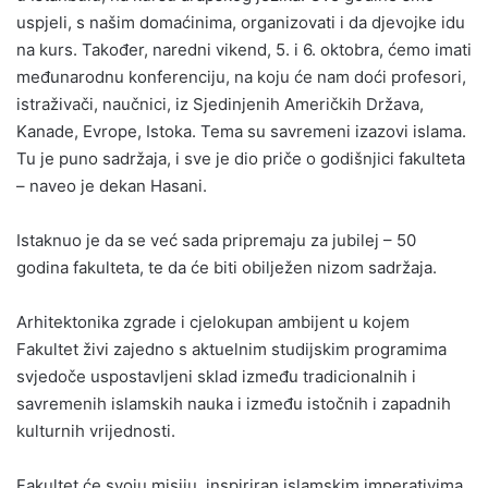
uspjeli, s našim domaćinima, organizovati i da djevojke idu
na kurs. Također, naredni vikend, 5. i 6. oktobra, ćemo imati
međunarodnu konferenciju, na koju će nam doći profesori,
istraživači, naučnici, iz Sjedinjenih Američkih Država,
Kanade, Evrope, Istoka. Tema su savremeni izazovi islama.
Tu je puno sadržaja, i sve je dio priče o godišnjici fakulteta
– naveo je dekan Hasani.
Istaknuo je da se već sada pripremaju za jubilej – 50
godina fakulteta, te da će biti obilježen nizom sadržaja.
Arhitektonika zgrade i cjelokupan ambijent u kojem
Fakultet živi zajedno s aktuelnim studijskim programima
svjedoče uspostavljeni sklad između tradicionalnih i
savremenih islamskih nauka i između istočnih i zapadnih
kulturnih vrijednosti.
Fakultet će svoju misiju, inspiriran islamskim imperativima