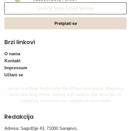
Upišite
vašu
Email
adresu
Brzi linkovi
O nama
Kontakt
Impressum
Učlani se
Jannah is a Clean Responsive WordPress Newspaper, Magazine,
News and Blog theme. Packed with options that allow you to
completely customize your website to your needs.
Redakcija
Adresa: Sagrdžije 43, 71000 Sarajevo,