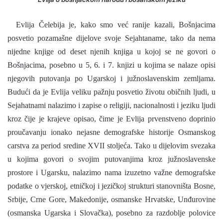
Evlija Čelebija je, kako smo već ranije kazali, Bošnjacima
posvetio pozamašne dijelove svoje Sejahtaname, tako da nema
nijedne knjige od deset njenih knjiga u kojoj se ne govori o
Bošnjacima, posebno u 5, 6. i 7. knjizi u kojima se nalaze opisi
njegovih putovanja po Ugarskoj i južnoslavenskim zemljama.
Budući da je Evlija veliku pažnju posvetio životu običnih ljudi, u
Sejahatnami nalazimo i zapise o religiji, nacionalnosti i jeziku ljudi
kroz čije je krajeve opisao, čime je Evlija prvenstveno doprinio
proučavanju ionako nejasne demografske historije Osmanskog
carstva za period sredine XVII stoljeća. Tako u dijelovim svezaka
u kojima govori o svojim putovanjima kroz južnoslavenske
prostore i Ugarsku, nalazimo nama izuzetno važne demografske
podatke o vjerskoj, etničkoj i jezičkoj strukturi stanovništa Bosne,
Srbije, Crne Gore, Makedonije, osmanske Hrvatske, Unđurovine
(osmanska Ugarska i Slovačka), posebno za razdoblje polovice