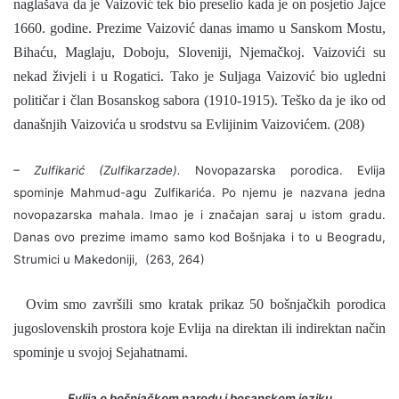
naglašava da je Vaizović tek bio preselio kada je on posjetio Jajce
1660. godine. Prezime Vaizović danas imamo u Sanskom Mostu,
Bihaću, Maglaju, Doboju, Sloveniji, Njemačkoj. Vaizovići su
nekad živjeli i u Rogatici. Tako je Suljaga Vaizović bio ugledni
političar i član Bosanskog sabora (1910-1915). Teško da je iko od
današnjih Vaizovića u srodstvu sa Evlijinim Vaizovićem. (208)
– Zulfikarić (Zulfikarzade).
Novopazarska porodica. Evlija
spominje Mahmud-agu Zulfikarića. Po njemu je nazvana jedna
novopazarska mahala. Imao je i značajan saraj u istom gradu.
Danas ovo prezime imamo samo kod Bošnjaka i to u Beogradu,
Strumici u Makedoniji, (263, 264)
Ovim smo završili smo kratak prikaz 50 bošnjačkih porodica
jugoslovenskih prostora koje Evlija na direktan ili indirektan način
spominje u svojoj Sejahatnami.
Evlija o bošnjačkom narodu i bosanskom jeziku