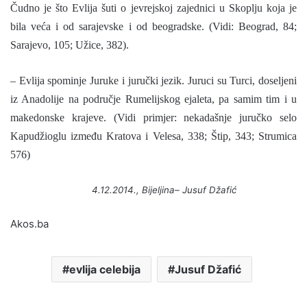
Čudno je što Evlija šuti o jevrejskoj zajednici u Skoplju koja je
bila veća i od sarajevske i od beogradske. (Vidi: Beograd, 84;
Sarajevo, 105; Užice, 382).
– Evlija spominje Juruke i juručki jezik. Juruci su Turci, doseljeni
iz Anadolije na područje Rumelijskog ejaleta, pa samim tim i u
makedonske krajeve. (Vidi primjer: nekadašnje juručko selo
Kapudžioglu između Kratova i Velesa, 338; Štip, 343; Strumica
576)
4.12.2014.,
Bijeljina
–
Jusuf
D
ž
afi
ć
Akos.ba
evlija celebija
Jusuf Džafić