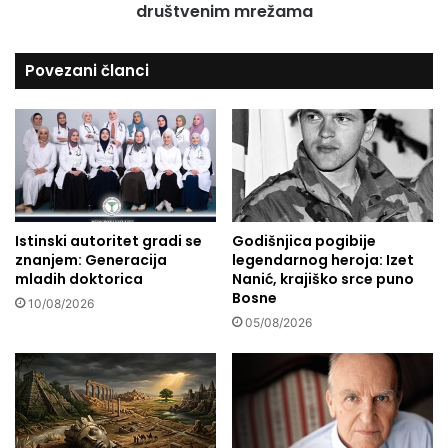
"
društvenim mrežama
t
p
i
o
n
Povezani članci
r
a
o
s
d
l
i
i
č
k
n
a
i
m
h
a
p
Istinski autoritet gradi se
Godišnjica pogibije
k
znanjem: Generacija
legendarnog heroja: Izet
r
o
mladih doktorica
Nanić, krajiško srce puno
o
j
Bosne
b
e
10/08/2026
l
05/08/2026
i
e
m
m
a
a
t
"
e
n