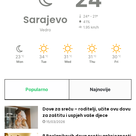
Sarajevo
24º - 21º
41%
1.95 km/h
Vedro
23
34
31
31
30
℃
℃
℃
℃
℃
Mon
Tue
Wed
Thu
Fri
Popularno
Najnovije
Dove za sreću – roditelji, učite ovu dovu
za zaštitu i uspjeh vaše djece
15/03/2026