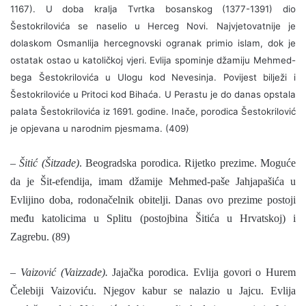
1167). U doba kralja Tvrtka bosanskog (1377-1391) dio
Šestokrilovića se naselio u Herceg Novi. Najvjetovatnije je
dolaskom Osmanlija hercegnovski ogranak primio islam, dok je
ostatak ostao u katoličkoj vjeri. Evlija spominje džamiju Mehmed-
bega Šestokrilovića u Ulogu kod Nevesinja. Povijest bilježi i
Šestokriloviće u Pritoci kod Bihaća. U Perastu je do danas opstala
palata Šestokrilovića iz 1691. godine. Inače, porodica Šestokrilović
je opjevana u narodnim pjesmama. (409)
–
Šitić (Šitzade)
. Beogradska porodica. Rijetko prezime. Moguće
da je Šit-efendija, imam džamije Mehmed-paše Jahjapašića u
Evlijino doba, rodonačelnik obitelji. Danas ovo prezime postoji
među katolicima u Splitu (postojbina Šitića u Hrvatskoj) i
Zagrebu. (89)
–
Vaizović (Vaizzade).
Jajačka porodica. Evlija govori o Hurem
Čelebiji Vaizoviću. Njegov kabur se nalazio u Jajcu. Evlija