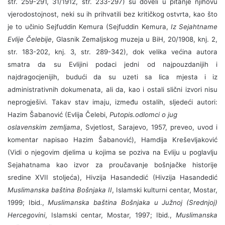
str. 259-291, 31/1912, str. 233-297) su doveli u pitanje njihovu
vjerodostojnost, neki su ih prihvatili bez kritičkog ostvrta, kao što
je to učinio Sejfuddin Kemura (
Sejfuddin Kemura,
Iz Sejahtname
Evlije Čelebije
, Glasnik Zemaljskog muzeja u BiH, 20/1908, knj. 2,
str. 183-202, knj. 3, str. 289-342), dok velika većina autora
smatra da su Evlijini podaci jedni od najpouzdanijih i
najdragocjenijih, budući da su uzeti sa lica mjesta i iz
administrativnih dokumenata, ali da, kao i ostali slični izvori nisu
neprogješivi. Takav stav imaju, između ostalih, sljedeći autori:
Hazim Šabanović (Evlija Čelebi,
Putopis.odlomci o jug
oslavenskim zemljama
, Svjetlost, Sarajevo, 1957, preveo, uvod i
komentar napisao Hazim Šabanović), Hamdija Kreševljaković
(Vidi o njegovim djelima u kojima se poziva na Evliju u poglavlju
Sejahatnama kao izvor za proučavanje bošnjačke historije
sredine XVII stoljeća), Hivzija Hasandedić (Hivzija Hasandedić
Muslimanska baština Bošnjaka II
, Islamski kulturni centar, Mostar,
1999; Ibid.,
Muslimanska baština Bošnjaka u Južnoj (Srednjoj)
Hercegovini
, Islamski centar, Mostar, 1997; Ibid.,
Muslimanska