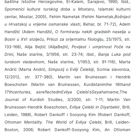
baština Istočne Hercegovine
, El-Kalem, Sarajevo, 1990; Ibid.,
Spomenici kulture turskog doba u Mostaru
, Islamski kulturni
centar, Mostar, 2005), Fehim Nametak (
Fehim Nametak,
Bošnjaci
u Hrvatskoj u vrijeme osmanske vlasti
, Behar, br. 71-72), Adem
Handžić (Adem Handžić,
O formiranju nekih gradskih naselja u
Bosni u XVI stoljeću
, Prilozi za orijentalnu filologiju, 25/1975, str.
133-168), Alija Bejtić (
Alija
Bejti
ć,
Povijest i umjetnost Foče na
Drini
, Naše starine, 3/1956, str. 23-74;
Ibid.
,
Banja Luka pod
turskom vladavinom
, Naše starine, 1/1953, str. 91-116), Marta
Andrić (Marta Andrić,
Simpozij o Evliji Čelebiji
, Scrinia slavonica,
12/2012, str. 377-380), Martin van Bruinessen
i Hendrik
Boeschoten
(Martin van Bruinessen,
Kurdistan
in
the
16
th
and
17
th
centuries
,
as
reflected
in
Evliya
Ç
elebi
‘
s
Seyahatname
,
The
Journal of Kurdish Studies, 3/2000, str. 1-11;
Martin Van
Bruinessen-Hendrik Boeschoten,
Evliya Çelebi in Diyarbekir
,
Brill,
Leiden, 1988), Robert Dankoff i Sooyong Kim (Robert Dankoff,
Ottoman Mentality. The World of Evliya Çelebi
, Brill, Leiden-
Boston, 2006; Robert Dankoff-Sooyong Kim,
An Ottoman