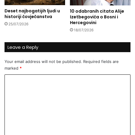
a
d
Deset najbogatijih ljudi u
10 odabranih citata Alije
r
historiji čovječanstva
Izetbegovića o Bosni i
u
Hercegovini
25/07/2026
š
18/07/2026
t
v
e
Leave a Reply
n
i
Your email address will not be published.
Required fields are
m
marked
*
m
r
C
e
o
ž
a
m
m
m
a
e
n
t