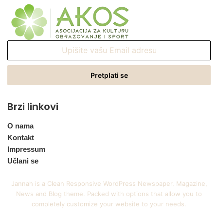
Upišite
vašu
Email
adresu
Brzi linkovi
O nama
Kontakt
Impressum
Učlani se
Jannah is a Clean Responsive WordPress Newspaper, Magazine,
News and Blog theme. Packed with options that allow you to
completely customize your website to your needs.