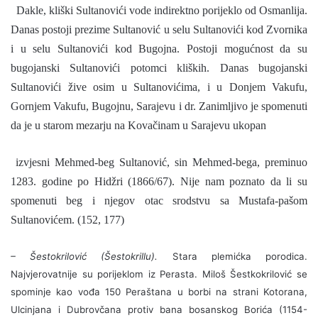
Dakle, kliški Sultanovići vode indirektno porijeklo od Osmanlija.
Danas postoji prezime Sultanović u selu Sultanovići kod Zvornika
i u selu Sultanovići kod Bugojna. Postoji mogućnost da su
bugojanski Sultanovići potomci kliških. Danas bugojanski
Sultanovići žive osim u Sultanovićima, i u Donjem Vakufu,
Gornjem Vakufu, Bugojnu, Sarajevu i dr. Zanimljivo je spomenuti
da je u starom mezarju na Kovačinam u Sarajevu ukopan
izvjesni Mehmed-beg Sultanović, sin Mehmed-bega, preminuo
1283. godine po Hidžri (1866/67). Nije nam poznato da li su
spomenuti beg i njegov otac srodstvu sa Mustafa-pašom
Sultanovićem. (152, 177)
– Šestokrilović (Šestokrillu).
Stara plemićka porodica.
Najvjerovatnije su porijeklom iz Perasta. Miloš Šestkokrilović se
spominje kao vođa 150 Peraštana u borbi na strani Kotorana,
Ulcinjana i Dubrovčana protiv bana bosanskog Borića (1154-