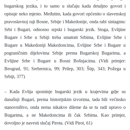
bugarskog jezika, i to samo u slučaju kada detaljno govori i
opisuje neko mjesto. Međutim, kada govori općenito o slavenskoj
pravoslavnoj raji Bosne, Srbije i Makedonije, onda rabi sintagmu:
Srbi i Bugari, odnosno srpski i bugarski jezik. Stoga, Evlijine
Bugare i Srbe u Srbiji treba smatrati Srbima, Evlijine Srbe i
Bugare u Makedoniji Makedoncima, Evlijine Srbe i Bugare u
pograničnim dijelovima Srbije prema Bugarskoj Bugarima, a
Evlijine Srbe i Bugare u Bosni Bošnjacima. (Vidi primjer:
Beograd, 91; Srebrenica, 99; Prilep, 303; Štip, 343; Požega u
Srbiji, 377)
– Kada Evlija spominje bugarski jezik u krajevima gdje su
današnji Bugari, prema historijskim izvorima, tada bili većinsko
stanovništvo, onda nema nikakve dileme da se tu radi upravo o
Bugarima, a ne Makedoncima ili čak Srbima. Kao primjer,
dovoljno je navesti slučaj Pirota. (Vidi Pirot, 61)