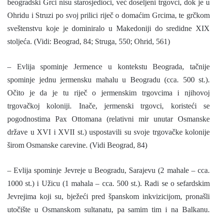
beogradski Grci nisu starosjedioci, već doseljeni trgovci, dok je u
Ohridu i Struzi po svoj prilici riječ o domaćim Grcima, te grčkom
sveštenstvu koje je dominiralo u Makedoniji do sredidne XIX
stoljeća. (Vidi: Beograd, 84; Struga, 550; Ohrid, 561)
– Evlija spominje Jermence u kontekstu Beograda, tačnije
spominje jednu jermensku mahalu u Beogradu (cca. 500 st.).
Očito je da je tu riječ o jermenskim trgovcima i njihovoj
trgovačkoj koloniji. Inače, jermenski trgovci, koristeći se
pogodnostima Pax Ottomana (relativni mir unutar Osmanske
države u XVI i XVII st.) uspostavili su svoje trgovačke kolonije
širom Osmanske carevine. (Vidi Beograd, 84)
– Evlija spominje Jevreje u Beogradu, Sarajevu (2 mahale – cca.
1000 st.) i Užicu (1 mahala – cca. 500 st.). Radi se o sefardskim
Jevrejima koji su, bježeći pred španskom inkvizicijom, pronašli
utočište u Osmanskom sultanatu, pa samim tim i na Balkanu.