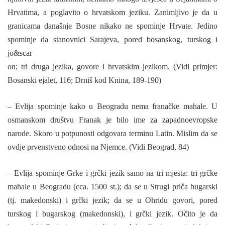
Hrvatima, a poglavito o hrvatskom jeziku. Zanimljivo je da u
granicama današnje Bosne nikako ne spominje Hrvate. Jedino
spominje da stanovnici Sarajeva, pored bosanskog, turskog i
jo&scar
on; tri druga jezika, govore i hrvatskim jezikom. (Vidi primjer:
Bosanski ejalet, 116; Drniš kod Knina, 189-190)
– Evlija spominje kako u Beogradu nema franačke mahale. U
osmanskom društvu Franak je bilo ime za zapadnoevropske
narode. Skoro u potpunosti odgovara terminu Latin. Mislim da se
ovdje prvenstveno odnosi na Njemce. (Vidi Beograd, 84)
– Evlija spominje Grke i grčki jezik samo na tri mjesta: tri grčke
mahale u Beogradu (cca. 1500 st.); da se u Strugi priča bugarski
(tj. makedonski) i grčki jezik; da se u Ohridu govori, pored
turskog i bugarskog (makedonski), i grčki jezik. Očito je da