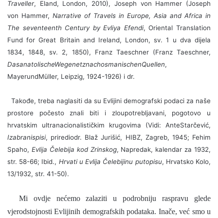
Traveller
, Eland, London, 2010), Joseph von Hammer (Joseph
von Hammer,
Narrative of Travels in Europe, Asia and Africa in
The seventeenth Century by Evliya Efendi
, Oriental Translation
Fund for Great Britain and Ireland, London, sv. 1 u dva dijela
1834, 1848, sv. 2, 1850), Franz Taeschner (Franz Taeschner,
Das
anatolische
Wegenetz
nach
osmanischen
Quellen
,
Mayer
und
Mu
ller
,
Leipzig
, 1924-1926)
i
dr.
Takođe, treba naglasiti da su Evlijini demografski podaci za naše
prostore počesto znali biti i zloupotrebljavani, pogotovo u
hrvatskim ultranacionalističkim krugovima (Vidi:
Ante
Star
č
evi
ć,
Izabrani
spisi
,
priredio
dr
.
Bla
ž
Juri
š
i
ć,
HIBZ
,
Zagreb
, 1945;
Fehim
Spaho,
Evlija Čelebija kod Zrinskog
, Napredak, kalendar za 1932,
str. 58-66; Ibid.,
Hrvati u Evlija Čelebijinu putopisu
, Hrvatsko Kolo,
13/1932, str. 41-50).
Mi ovdje nećemo zalaziti u podrobniju raspravu glede
vjerodstojnosti Evlijinih demografskih podataka. Inače, već smo u