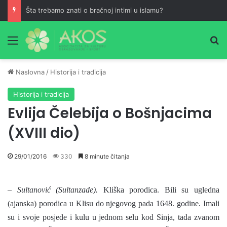
Šta trebamo znati o bračnoj intimi u islamu?
Meni
Pr
Naslovna
/
Historija i tradicija
Historija i tradicija
Evlija Čelebija o Bošnjacima
(XVIII dio)
29/01/2016
330
8 minute čitanja
–
Sultanović (Sultanzade).
Kliška porodica. Bili su ugledna
(ajanska) porodica u Klisu do njegovog pada 1648. godine.
Imali
su i svoje posjede i kulu u jednom selu kod Sinja, tada zvanom