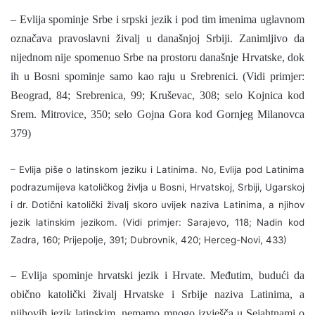
– Evlija spominje Srbe i srpski jezik i pod tim imenima uglavnom
označava pravoslavni živalj u današnjoj Srbiji. Zanimljivo da
nijednom nije spomenuo Srbe na prostoru današnje Hrvatske, dok
ih u Bosni spominje samo kao raju u Srebrenici. (Vidi primjer:
Beograd, 84; Srebrenica, 99; Kruševac, 308; selo Kojnica kod
Srem. Mitrovice, 350; selo Gojna Gora kod Gornjeg Milanovca
379)
–
Evlija piše o latinskom jeziku i Latinima. No, Evlija pod Latinima
podrazumijeva katoličkog življa u Bosni, Hrvatskoj, Srbiji, Ugarskoj
i dr. Dotični katolički živalj skoro uvijek naziva Latinima, a njihov
jezik latinskim jezikom. (Vidi primjer: Sarajevo, 118; Nadin kod
Zadra, 160; Prijepolje, 391; Dubrovnik, 420; Herceg-Novi, 433)
– Evlija spominje hrvatski jezik i Hrvate. Međutim, budući da
obično katolički živalj Hrvatske i Srbije naziva Latinima, a
njihovih jezik latinskim, nemamo mnogo izvješča u Sejahtnami o