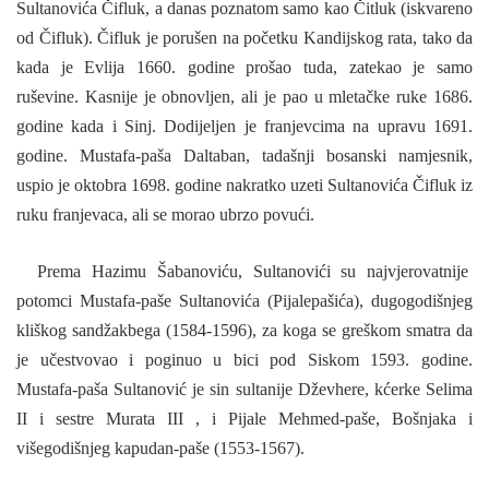
Sultanovića Čifluk, a danas poznatom samo kao Čitluk (iskvareno
od Čifluk). Čifluk je porušen na početku Kandijskog rata, tako da
kada je Evlija 1660. godine prošao tuda, zatekao je samo
ruševine. Kasnije je obnovljen, ali je pao u mletačke ruke 1686.
godine kada i Sinj. Dodijeljen je franjevcima na upravu 1691.
godine. Mustafa-paša Daltaban, tadašnji bosanski namjesnik,
uspio je oktobra 1698. godine nakratko uzeti Sultanovića Čifluk iz
ruku franjevaca, ali se morao ubrzo povući.
Prema Hazimu Šabanoviću, Sultanovići su najvjerovatnije
potomci Mustafa-paše Sultanovića (Pijalepašića), dugogodišnjeg
kliškog sandžakbega (1584-1596), za koga se greškom smatra da
je učestvovao i poginuo u bici pod Siskom 1593. godine.
Mustafa-paša Sultanović je sin sultanije Dževhere, kćerke Selima
II i sestre Murata III , i Pijale Mehmed-paše, Bošnjaka i
višegodišnjeg kapudan-paše (1553-1567).