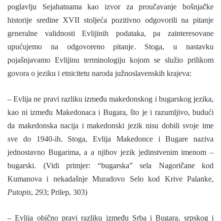
poglavlju Sejahatnama kao izvor za proučavanje bošnjačke
historije sredine XVII stoljeća pozitivno odgovorili na pitanje
generalne validnosti Evlijinih podataka, pa zainteresovane
upućujemo na odgovoreno pitanje. Stoga, u nastavku
pojašnjavamo Evlijinu terminologiju kojom se služio prilikom
govora o jeziku i etnicitetu naroda južnoslavenskih krajeva:
– Evlija ne pravi razliku između makedonskog i bugarskog jezika,
kao ni između Makedonaca i Bugara, što je i razumljivo, budući
da makedonska nacija i makedonski jezik nisu dobili svoje ime
sve do 1940­-ih. Stoga, Evlija Makedonce i Bugare naziva
jednostavno Bugarima, a a njihov jezik jedinstvenim imenom –
bugarski. (Vidi primjer: “bugarska” sela Nagoričane kod
Kumanova i nekadašnje Muradovo Selo kod Krive Palanke,
Putopis
, 293; Prilep, 303)
– Evlija obično pravi razliku između Srba i Bugara, srpskog i