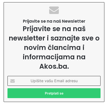
Prijavite se na naš Newsletter
Prijavite se na naš
newsletter i saznajte sve o
novim člancima i
informacijama na
Akos.ba.
U
p
i
š
i
t