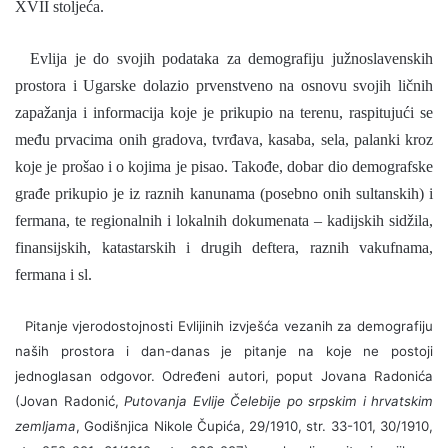
XVII stoljeća.
Evlija je do svojih podataka za demografiju južnoslavenskih
prostora i Ugarske dolazio prvenstveno na osnovu svojih ličnih
zapažanja i informacija koje je prikupio na terenu, raspitujući se
među prvacima onih gradova, tvrđava, kasaba, sela, palanki kroz
koje je prošao i o kojima je pisao. Takođe, dobar dio demografske
građe prikupio je iz raznih kanunama (posebno onih sultanskih) i
fermana, te regionalnih i lokalnih dokumenata – kadijskih sidžila,
finansijskih, katastarskih i drugih deftera, raznih vakufnama,
fermana i sl.
Pitanje vjerodostojnosti Evlijinih izvješća vezanih za demografiju
naših prostora i dan-danas je pitanje na koje ne postoji
jednoglasan odgovor. Određeni autori, poput Jovana Radonića
(
Jovan Radonić,
Putovanja Evlije Čelebije po srpskim i hrvatskim
zemljama
, Godišnjica Nikole Čupića, 29/1910, str. 33-101, 30/1910,