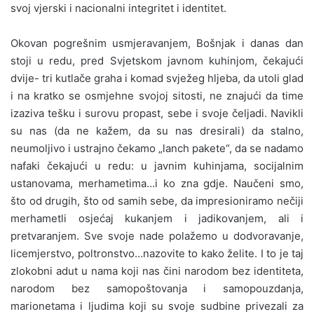
svoj vjerski i nacionalni integritet i identitet.
Okovan pogrešnim usmjeravanjem, Bošnjak i danas dan
stoji u redu, pred Svjetskom javnom kuhinjom, čekajući
dvije- tri kutlače graha i komad svježeg hljeba, da utoli glad
i na kratko se osmjehne svojoj sitosti, ne znajući da time
izaziva tešku i surovu propast, sebe i svoje čeljadi. Navikli
su nas (da ne kažem, da su nas dresirali) da stalno,
neumoljivo i ustrajno čekamo „lanch pakete“, da se nadamo
nafaki čekajući u redu: u javnim kuhinjama, socijalnim
ustanovama, merhametima…i ko zna gdje. Naučeni smo,
što od drugih, što od samih sebe, da impresioniramo nečiji
merhametli osjećaj kukanjem i jadikovanjem, ali i
pretvaranjem. Sve svoje nade polažemo u dodvoravanje,
licemjerstvo, poltronstvo…nazovite to kako želite. I to je taj
zlokobni adut u nama koji nas čini narodom bez identiteta,
narodom bez samopoštovanja i samopouzdanja,
marionetama i ljudima koji su svoje sudbine privezali za