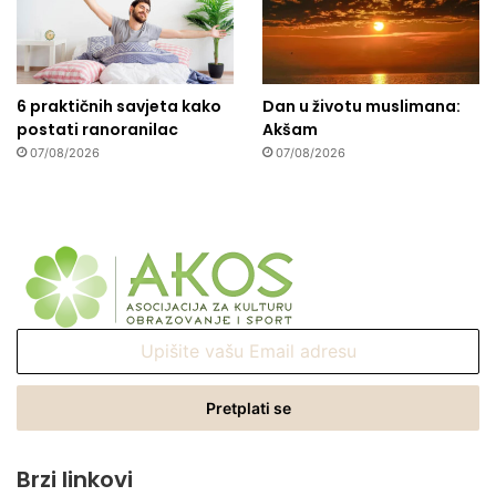
6 praktičnih savjeta kako
Dan u životu muslimana:
postati ranoranilac
Akšam
07/08/2026
07/08/2026
Upišite
vašu
Email
adresu
Brzi linkovi