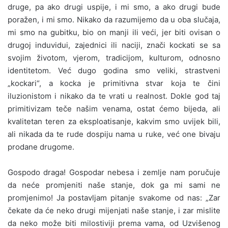
druge, pa ako drugi uspije, i mi smo, a ako drugi bude
poražen, i mi smo. Nikako da razumijemo da u oba slučaja,
mi smo na gubitku, bio on manji ili veći, jer biti ovisan o
drugoj induvidui, zajednici ili naciji, znači kockati se sa
svojim životom, vjerom, tradicijom, kulturom, odnosno
identitetom. Već dugo godina smo veliki, strastveni
„kockari“, a kocka je primitivna stvar koja te čini
iluzionistom i nikako da te vrati u realnost. Dokle god taj
primitivizam teče našim venama, ostat ćemo bijeda, ali
kvalitetan teren za eksploatisanje, kakvim smo uvijek bili,
ali nikada da te rude dospiju nama u ruke, već one bivaju
prodane drugome.
Gospodo draga! Gospodar nebesa i zemlje nam poručuje
da neće promjeniti naše stanje, dok ga mi sami ne
promjenimo! Ja postavljam pitanje svakome od nas: „Zar
čekate da će neko drugi mijenjati naše stanje, i zar mislite
da neko može biti milostiviji prema vama, od Uzvišenog