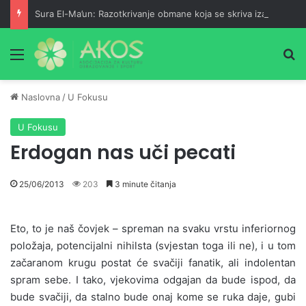
Sura El-Ma’un: Razotkrivanje obmane koja se skriva iza pobožnosti
Meni
Pr
Naslovna
/
U Fokusu
U Fokusu
Erdogan nas uči pecati
25/06/2013
203
3 minute čitanja
Eto, to je naš čovjek – spreman na svaku vrstu inferiornog
položaja, potencijalni nihilsta (svjestan toga ili ne), i u tom
začaranom krugu postat će svačiji fanatik, ali indolentan
spram sebe. I tako, vjekovima odgajan da bude ispod, da
bude svačiji, da stalno bude onaj kome se ruka daje, gubi