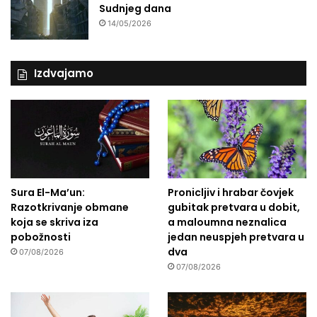
Sudnjeg dana
14/05/2026
Izdvajamo
Sura El-Ma’un:
Pronicljiv i hrabar čovjek
Razotkrivanje obmane
gubitak pretvara u dobit,
koja se skriva iza
a maloumna neznalica
pobožnosti
jedan neuspjeh pretvara u
dva
07/08/2026
07/08/2026