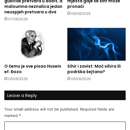
gubitak pretvara u dobit, a
mjesta gdje se sihr moze
i
i
maloumna neznalica jedan
pronaći
t
j
neuspjeh pretvara u dva
i
u
06/08/2026
b
07/08/2026
!
r
J
a
e
t
r
s
,
t
b
v
i
o
t
O čemu je sve pisao Husein
Sihir i zavist: Moć sihira ili
n
ef. Đozo
podrška šejtana?
o
06/08/2026
06/08/2026
j
e
b
Leave a Reply
i
t
Your email address will not be published.
Required fields are
i
marked
*
B
o
C
š