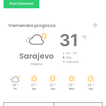
Vremenska prognoza
31
℃
Sarajevo
31º - 21º
30%
3.68 km/h
Oblačno
29
31
32
35
35
℃
℃
℃
℃
℃
Fri
Sat
Sun
Mon
Tue