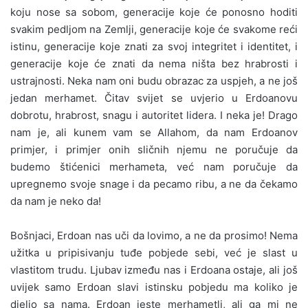
koju nose sa sobom, generacije koje će ponosno hoditi
svakim pedljom na Zemlji, generacije koje će svakome reći
istinu, generacije koje znati za svoj integritet i identitet, i
generacije koje će znati da nema ništa bez hrabrosti i
ustrajnosti. Neka nam oni budu obrazac za uspjeh, a ne još
jedan merhamet. Čitav svijet se uvjerio u Erdoanovu
dobrotu, hrabrost, snagu i autoritet lidera. I neka je! Drago
nam je, ali kunem vam se Allahom, da nam Erdoanov
primjer, i primjer onih sličnih njemu ne poručuje da
budemo štićenici merhameta, već nam poručuje da
upregnemo svoje snage i da pecamo ribu, a ne da čekamo
da nam je neko da!
Bošnjaci, Erdoan nas uči da lovimo, a ne da prosimo! Nema
užitka u pripisivanju tuđe pobjede sebi, već je slast u
vlastitom trudu. Ljubav između nas i Erdoana ostaje, ali još
uvijek samo Erdoan slavi istinsku pobjedu ma koliko je
djelio sa nama. Erdoan jeste merhametli, ali ga mi ne