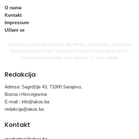
O nama
Kontakt
Impressum
Učlani se
Jannah is a Clean Responsive WordPress Newspaper, Magazine,
News and Blog theme. Packed with options that allow you to
completely customize your website to your needs.
Redakcija
Adresa: Sagrdžije 43, 71000 Sarajevo,
Bosna i Hercegovina
E-mail :
info@akos.ba
redakcija@akos.ba
Kontakt