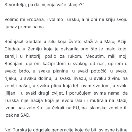
Stvoritelja, pa da mijenja vaše stanje?“
Volimo mi Erdoana, i volimo Tursku, a ni oni ne kriju svoju
ljubav prema nama.
Bošnjaci! Gledate u silu koja čvrsto stažira u Maloj Aziji.
Gledate u Zemlju koja je ostvarila ono što je malo kojoj
zemlji u historiji pošlo za rukom. Međutim, mili moji
Bošnjani, upirem kažiprstom u svakog od nas, upirem u
svako brdo, u svaku planinu, u svaki potočić, u svaku
rijeku, u svaku dolinu, u svaku livadu, u svaku živinu na
zemlji našoj, u svaku pticu koja leti ovim svodom, u svaki
ljiljan i u svaki drugi cvijet, i poručujem svima nama, da
Turska nije nacija koja je evoluirala ili mutirala na stadij
iznad nas zato što su čekali na EU, na islamske zemlje ili
ipak na SAD.
Ne! Turska je odgajala generacije koje će biti svjesne istine