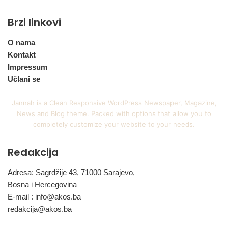
Brzi linkovi
O nama
Kontakt
Impressum
Učlani se
Jannah is a Clean Responsive WordPress Newspaper, Magazine,
News and Blog theme. Packed with options that allow you to
completely customize your website to your needs.
Redakcija
Adresa: Sagrdžije 43, 71000 Sarajevo,
Bosna i Hercegovina
E-mail :
info@akos.ba
redakcija@akos.ba