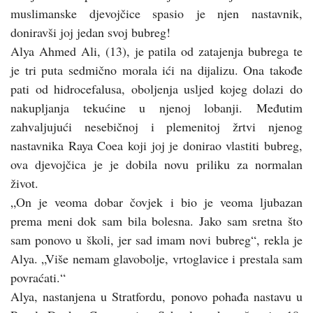
muslimanske djevojčice spasio je njen nastavnik,
doniravši joj jedan svoj bubreg!
Alya Ahmed Ali, (13), je patila od zatajenja bubrega te
je tri puta sedmično morala ići na dijalizu. Ona takođe
pati od hidrocefalusa, oboljenja usljed kojeg dolazi do
nakupljanja tekućine u njenoj lobanji. Međutim
zahvaljujući nesebičnoj i plemenitoj žrtvi njenog
nastavnika Raya Coea koji joj je donirao vlastiti bubreg,
ova djevojčica je je dobila novu priliku za normalan
život.
„On je veoma dobar čovjek i bio je veoma ljubazan
prema meni dok sam bila bolesna. Jako sam sretna što
sam ponovo u školi, jer sad imam novi bubreg“, rekla je
Alya. „Više nemam glavobolje, vrtoglavice i prestala sam
povraćati.“
Alya, nastanjena u Stratfordu, ponovo pohađa nastavu u