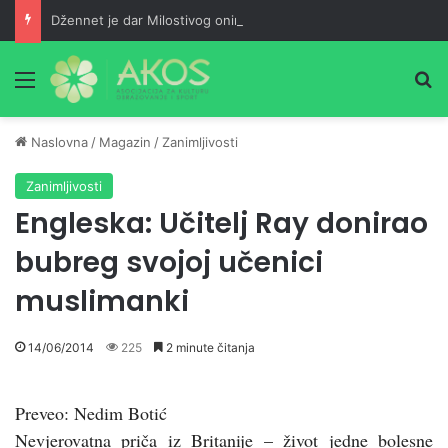
Džennet je dar Milostivog onima koji su cijeli život kucali na vrata Njegove milosti
Meni
Pr
Naslovna
/
Magazin
/
Zanimljivosti
Zanimljivosti
Engleska: Učitelj Ray donirao
bubreg svojoj učenici
muslimanki
14/06/2014
225
2 minute čitanja
Preveo: Nedim Botić
Nevjerovatna priča iz Britanije – život jedne bolesne