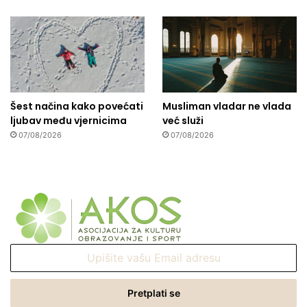
Šest načina kako povećati
Musliman vladar ne vlada
ljubav među vjernicima
već služi
07/08/2026
07/08/2026
Upišite
vašu
Email
adresu