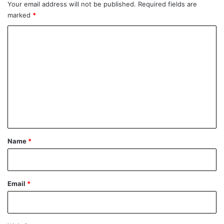
Your email address will not be published.
Required fields are
u
marked
*
r
d
C
i
o
ć
V
m
I
m
D
E
e
O
n
t
*
Name
*
Email
*