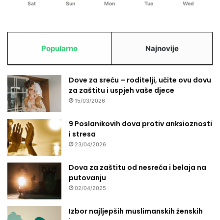
Sat
Sun
Mon
Tue
Wed
Popularno
Najnovije
Dove za sreću – roditelji, učite ovu dovu
za zaštitu i uspjeh vaše djece
15/03/2026
9 Poslanikovih dova protiv anksioznosti
i stresa
23/04/2026
Dova za zaštitu od nesreća i belaja na
putovanju
02/04/2025
Izbor najljepših muslimanskih ženskih