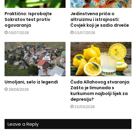
T
l
A
a
Praktično: Isprobajte
Jedinstvena priča o
C
Sokratov test protiv
altruizmu i istrajnosti:
n
I
ogovaranja
Čovjek koji je sadio drveće
i
J
c
I
05/07/2026
03/07/2026
a
i
i
g
z
r
a
a
k
t
a
i
i
?
Umoljani, selo iz legendi
Čuda Allahovog stvaranja:
d
d
Zašto je limunada s
a
29/06/2026
r
kurkumom najbolji lijek za
(
.
depresiju?
I
Š
23/05/2026
d
e
i
f
o
i
Leave a Reply
)
k
K