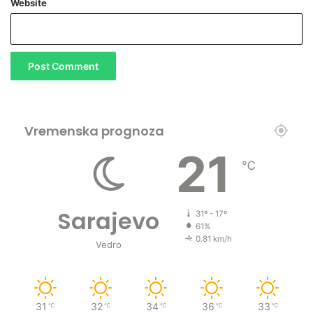
Website
Vremenska prognoza
21
℃
Sarajevo
31º - 17º
61%
0.81 km/h
Vedro
31
32
34
36
33
℃
℃
℃
℃
℃