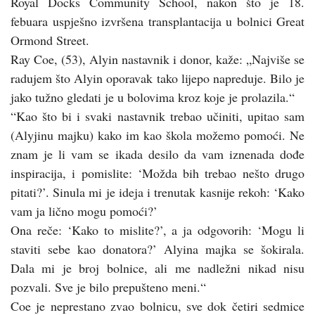
Royal Docks Community School, nakon što je 18.
febuara uspješno izvršena transplantacija u bolnici Great
Ormond Street.
Ray Coe, (53), Alyin nastavnik i donor, kaže: „Najviše se
radujem što Alyin oporavak tako lijepo napreduje. Bilo je
jako tužno gledati je u bolovima kroz koje je prolazila.“
“Kao što bi i svaki nastavnik trebao učiniti, upitao sam
(Alyjinu majku) kako im kao škola možemo pomoći. Ne
znam je li vam se ikada desilo da vam iznenada dođe
inspiracija, i pomislite: ‘Možda bih trebao nešto drugo
pitati?’. Sinula mi je ideja i trenutak kasnije rekoh: ‘Kako
vam ja lično mogu pomoći?’
Ona reče: ‘Kako to mislite?’, a ja odgovorih: ‘Mogu li
staviti sebe kao donatora?’ Alyina majka se šokirala.
Dala mi je broj bolnice, ali me nadležni nikad nisu
pozvali. Sve je bilo prepušteno meni.“
Coe je neprestano zvao bolnicu, sve dok četiri sedmice