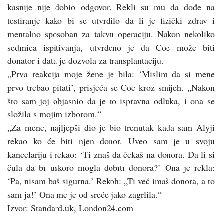
kasnije nije dobio odgovor. Rekli su mu da dođe na
testiranje kako bi se utvrdilo da li je fizički zdrav i
mentalno sposoban za takvu operaciju. Nakon nekoliko
sedmica ispitivanja, utvrđeno je da Coe može biti
donator i data je dozvola za transplantaciju.
„Prva reakcija moje žene je bila: ‘Mislim da si mene
prvo trebao pitati’, prisjeća se Coe kroz smijeh. „Nakon
što sam joj objasnio da je to ispravna odluka, i ona se
složila s mojim izborom.“
„Za mene, najljepši dio je bio trenutak kada sam Alyji
rekao ko će biti njen donor. Uveo sam je u svoju
kancelariju i rekao: ‘Ti znaš da čekaš na donora. Da li si
čula da bi uskoro mogla dobiti donora?’ Ona je rekla:
‘Pa, nisam baš sigurna.’ Rekoh: „Ti već imaš donora, a to
sam ja!’ Ona me je od sreće jako zagrlila.“
Izvor: Standard.uk, London24.com