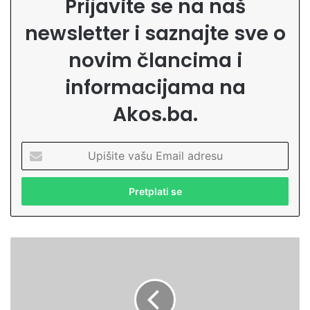
Prijavite se na naš
newsletter i saznajte sve o
novim člancima i
informacijama na
Akos.ba.
U
p
i
š
i
t
e
K
v
r
a
a
š
v
u
a
E