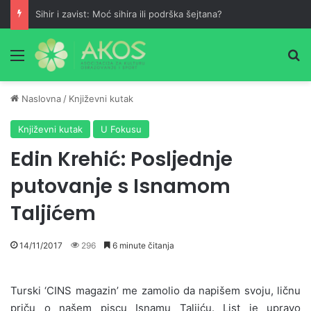
Sihir i zavist: Moć sihira ili podrška šejtana?
Meni
Pr
Naslovna
/
Književni kutak
Književni kutak
U Fokusu
Edin Krehić: Posljednje
putovanje s Isnamom
Taljićem
14/11/2017
296
6 minute čitanja
Turski ‘CINS magazin’ me zamolio da napišem svoju, ličnu
priču o našem piscu Isnamu Taljiću. List je upravo