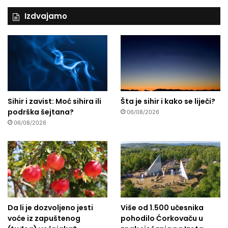
Izdvajamo
Sihir i zavist: Moć sihira ili
Šta je sihir i kako se liječi?
podrška šejtana?
06/08/2026
06/08/2026
Da li je dozvoljeno jesti
Više od 1.500 učesnika
voće iz zapuštenog
pohodilo Ćorkovaču u