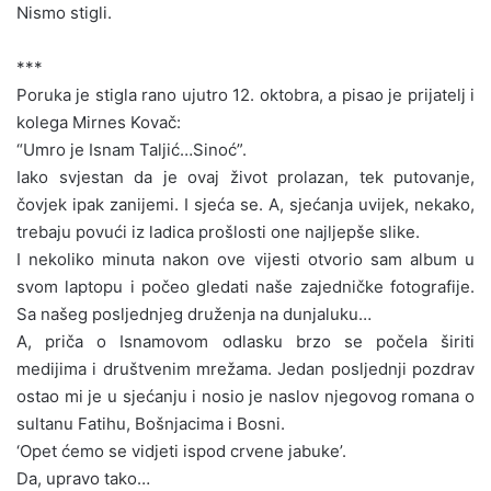
Nismo stigli.
***
Poruka je stigla rano ujutro 12. oktobra, a pisao je prijatelj i
kolega Mirnes Kovač:
“Umro je Isnam Taljić…Sinoć”.
Iako svjestan da je ovaj život prolazan, tek putovanje,
čovjek ipak zanijemi. I sjeća se. A, sjećanja uvijek, nekako,
trebaju povući iz ladica prošlosti one najljepše slike.
I nekoliko minuta nakon ove vijesti otvorio sam album u
svom laptopu i počeo gledati naše zajedničke fotografije.
Sa našeg posljednjeg druženja na dunjaluku…
A, priča o Isnamovom odlasku brzo se počela širiti
medijima i društvenim mrežama. Jedan posljednji pozdrav
ostao mi je u sjećanju i nosio je naslov njegovog romana o
sultanu Fatihu, Bošnjacima i Bosni.
‘Opet ćemo se vidjeti ispod crvene jabuke’.
Da, upravo tako…