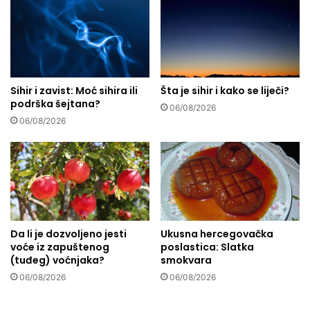
0
m
i
l
i
o
Sihir i zavist: Moć sihira ili
Šta je sihir i kako se liječi?
n
podrška šejtana?
a
06/08/2026
e
06/08/2026
u
r
a
u
r
a
z
Da li je dozvoljeno jesti
Ukusna hercegovačka
v
voće iz zapuštenog
poslastica: Slatka
o
(tuđeg) voćnjaka?
smokvara
j
06/08/2026
06/08/2026
p
r
o