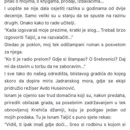
pitao o mojima, o knjigama, prodaji, izdavačima…
I uopšte se nije dala osjetiti razlika u godinama od dvije
decenije. Samo veliki su u stanju da se spuste na razinu
drugih. Onako kako to rade učitelji.
“Kada izgovaraš moje prezime, kratki je slog… Trebaš brzo
izgovoriti Taljić, a ne razvalačiti…”
Gledao je poklon, moj tek odštampani roman s posvetom
za njega.
“Ko ti je radio prelom? Gdje si štampao? O Srebrenici? Daj
mi da stavim u torbu da ne zaboravim…”
I sve tako do našeg odredišta, blistavog gradića do kojeg
skoro da dopire miris Jadranskog mora, gdje se ekipi
pridružio režiser Avdo Huseinović.
Isnam je cijenio sav trud domaćina koji su, nakon predaha,
priredili obilazak grada, sa posebnim zadržavanjem u tek
obnovljenoj Krehića džamiji, koju je podigao jedan od
mojih predaka. Tu je Isnam Taljić s puno sjete rekao:
“Vidiš, ti ipak imaš gdje doći… Sreo si rodbinu s kojom si