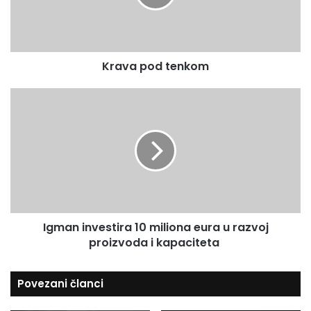
p
m
o
a
d
i
t
l
Krava pod tenkom
e
a
n
d
k
I
r
o
g
e
m
m
s
a
u
n
i
n
v
e
Igman investira 10 miliona eura u razvoj
s
proizvoda i kapaciteta
t
i
r
Povezani članci
a
1