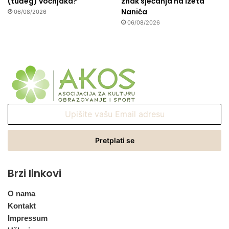
(tuđeg) voćnjaka?
znak sjećanja na Izeta
Nanića
06/08/2026
06/08/2026
Upišite
vašu
Email
adresu
Brzi linkovi
O nama
Kontakt
Impressum