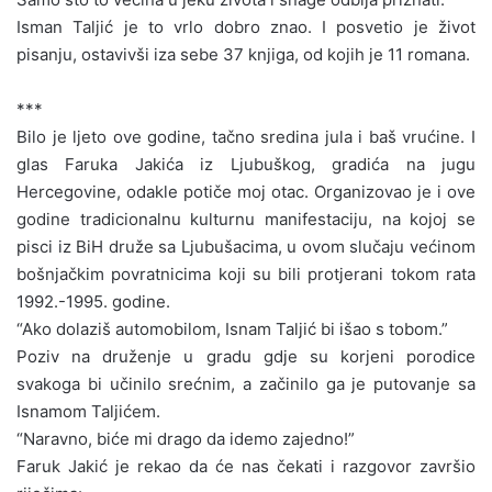
Isman Taljić je to vrlo dobro znao. I posvetio je život
pisanju, ostavivši iza sebe 37 knjiga, od kojih je 11 romana.
***
Bilo je ljeto ove godine, tačno sredina jula i baš vrućine. I
glas Faruka Jakića iz Ljubuškog, gradića na jugu
Hercegovine, odakle potiče moj otac. Organizovao je i ove
godine tradicionalnu kulturnu manifestaciju, na kojoj se
pisci iz BiH druže sa Ljubušacima, u ovom slučaju većinom
bošnjačkim povratnicima koji su bili protjerani tokom rata
1992.-1995. godine.
“Ako dolaziš automobilom, Isnam Taljić bi išao s tobom.”
Poziv na druženje u gradu gdje su korjeni porodice
svakoga bi učinilo srećnim, a začinilo ga je putovanje sa
Isnamom Taljićem.
“Naravno, biće mi drago da idemo zajedno!”
Faruk Jakić je rekao da će nas čekati i razgovor završio