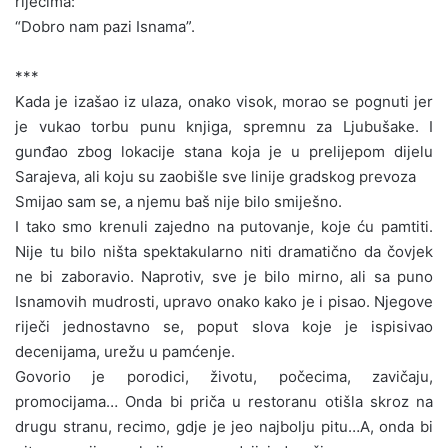
riječima:
“Dobro nam pazi Isnama”.
***
Kada je izašao iz ulaza, onako visok, morao se pognuti jer
je vukao torbu punu knjiga, spremnu za Ljubušake. I
gunđao zbog lokacije stana koja je u prelijepom dijelu
Sarajeva, ali koju su zaobišle sve linije gradskog prevoza
Smijao sam se, a njemu baš nije bilo smiješno.
I tako smo krenuli zajedno na putovanje, koje ću pamtiti.
Nije tu bilo ništa spektakularno niti dramatično da čovjek
ne bi zaboravio. Naprotiv, sve je bilo mirno, ali sa puno
Isnamovih mudrosti, upravo onako kako je i pisao. Njegove
riječi jednostavno se, poput slova koje je ispisivao
decenijama, urežu u pamćenje.
Govorio je porodici, životu, počecima, zavičaju,
promocijama… Onda bi priča u restoranu otišla skroz na
drugu stranu, recimo, gdje je jeo najbolju pitu…A, onda bi