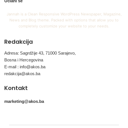
Učlani se
Jannah is a Clean Responsive WordPress Newspaper, Magazine,
News and Blog theme. Packed with options that allow you to
completely customize your website to your needs.
Redakcija
Adresa: Sagrdžije 43, 71000 Sarajevo,
Bosna i Hercegovina
E-mail :
info@akos.ba
redakcija@akos.ba
Kontakt
marketing@akos.ba