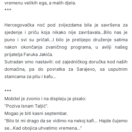
vremenu velikih ega, a malih djela.
***
Hercegovačka noć pod zvijezdama bila je savršena za
sjedenje i priču koja nikako nije završavala…Bilo nas je
puno i svi su pričali…I bilo je prelijepo druženje satima
nakon okončanja zvaničnog programa, u avliji našeg
prijatelja Faruka Jakića.
Sutradan smo nastavili: od zajedničkog doručka kod naših
domaćina, pa do povratka za Sarajevo, sa usputnim
stanicama za pitu i kafu…
***
Mobitel je zvonio i na displeju je pisalo:
“Poziva Isnam Taljić”.
Mogao je biti kasni septembar.
“Bilo bi mi drago da se vidimo na nekoj kafi… Hajde čujemo
se…Kad obojica uhvatimo vremena…”