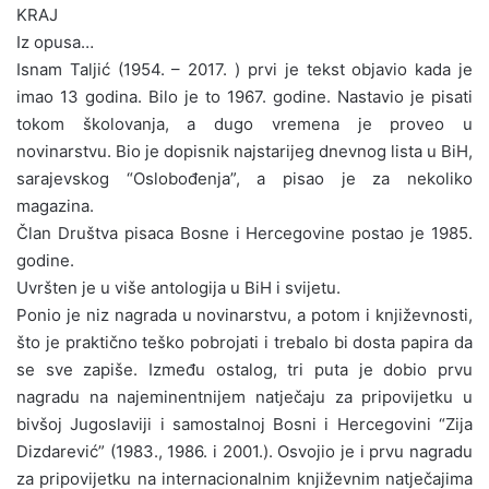
KRAJ
Iz opusa…
Isnam Taljić (1954. – 2017. ) prvi je tekst objavio kada je
imao 13 godina. Bilo je to 1967. godine. Nastavio je pisati
tokom školovanja, a dugo vremena je proveo u
novinarstvu. Bio je dopisnik najstarijeg dnevnog lista u BiH,
sarajevskog “Oslobođenja”, a pisao je za nekoliko
magazina.
Član Društva pisaca Bosne i Hercegovine postao je 1985.
godine.
Uvršten je u više antologija u BiH i svijetu.
Ponio je niz nagrada u novinarstvu, a potom i književnosti,
što je praktično teško pobrojati i trebalo bi dosta papira da
se sve zapiše. Između ostalog, tri puta je dobio prvu
nagradu na najeminentnijem natječaju za pripovijetku u
bivšoj Jugoslaviji i samostalnoj Bosni i Hercegovini “Zija
Dizdarević” (1983., 1986. i 2001.). Osvojio je i prvu nagradu
za pripovijetku na internacionalnim književnim natječajima