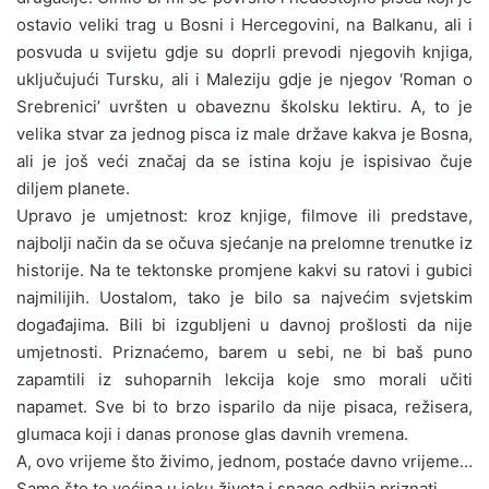
ostavio veliki trag u Bosni i Hercegovini, na Balkanu, ali i
posvuda u svijetu gdje su doprli prevodi njegovih knjiga,
uključujući Tursku, ali i Maleziju gdje je njegov ‘Roman o
Srebrenici’ uvršten u obaveznu školsku lektiru. A, to je
velika stvar za jednog pisca iz male države kakva je Bosna,
ali je još veći značaj da se istina koju je ispisivao čuje
diljem planete.
Upravo je umjetnost: kroz knjige, filmove ili predstave,
najbolji način da se očuva sjećanje na prelomne trenutke iz
historije. Na te tektonske promjene kakvi su ratovi i gubici
najmilijih. Uostalom, tako je bilo sa najvećim svjetskim
događajima. Bili bi izgubljeni u davnoj prošlosti da nije
umjetnosti. Priznaćemo, barem u sebi, ne bi baš puno
zapamtili iz suhoparnih lekcija koje smo morali učiti
napamet. Sve bi to brzo isparilo da nije pisaca, režisera,
glumaca koji i danas pronose glas davnih vremena.
A, ovo vrijeme što živimo, jednom, postaće davno vrijeme…
Samo što to većina u jeku života i snage odbija priznati.