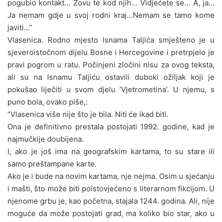
pogubio kontakt… Zovu te kod njih… Vidjećete se… A, ja…
Ja nemam gdje u svoj rodni kraj…Nemam se tamo kome
javiti…”
Vlasenica. Rodno mjesto Isnama Taljića smješteno je u
sjeveroistočnom dijelu Bosne i Hercegovine i pretrpjelo je
pravi pogrom u ratu. Počinjeni zločini nisu za ovog teksta,
ali su na Isnamu Taljiću ostavili duboki ožiljak koji je
pokušao liječiti u svom djelu ‘Vjetrometina’. U njemu, s
puno bola, ovako piše,:
“Vlasenica više nije što je bila. Niti će ikad biti.
Ona je definitivno prestala postojati 1992. godine, kad je
najmučkije doubijena.
I, ako je još ima na geografskim kartama, to su stare ili
samo preštampane karte.
Ako je i bude na novim kartama, nje nejma. Osim u sjećanju
i mašti, što može biti poistovjećeno s literarnom fikcijom. U
njenome grbu je, kao početna, stajala 1244. godina. Ali, nije
moguće da može postojati grad, ma koliko bio star, ako u