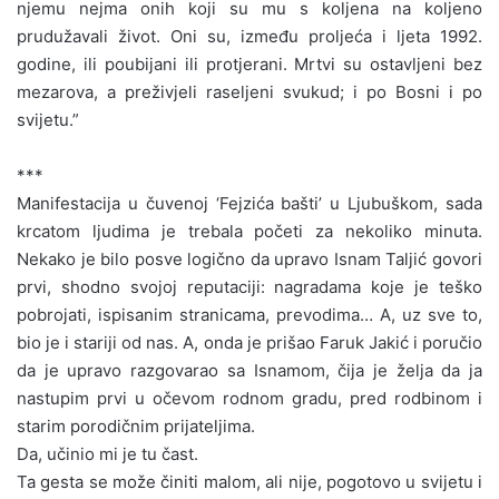
njemu nejma onih koji su mu s koljena na koljeno
prudužavali život. Oni su, između proljeća i ljeta 1992.
godine, ili poubijani ili protjerani. Mrtvi su ostavljeni bez
mezarova, a preživjeli raseljeni svukud; i po Bosni i po
svijetu.”
***
Manifestacija u čuvenoj ‘Fejzića bašti’ u Ljubuškom, sada
krcatom ljudima je trebala početi za nekoliko minuta.
Nekako je bilo posve logično da upravo Isnam Taljić govori
prvi, shodno svojoj reputaciji: nagradama koje je teško
pobrojati, ispisanim stranicama, prevodima… A, uz sve to,
bio je i stariji od nas. A, onda je prišao Faruk Jakić i poručio
da je upravo razgovarao sa Isnamom, čija je želja da ja
nastupim prvi u očevom rodnom gradu, pred rodbinom i
starim porodičnim prijateljima.
Da, učinio mi je tu čast.
Ta gesta se može činiti malom, ali nije, pogotovo u svijetu i