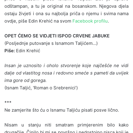
odštampan, a tu je original na bosanskom. Njegova djela
ostaju živjeti i ona su najbolja priča o njemu i svima nama
ovdje, piše Edin Krehić na svom
Facebook profilu
.
OPET ĆEMO SE VIDJETI ISPOD CRVENE JABUKE
(Posljednje putovanje s Isnamom Taljićem…)
Piše:
Edin Krehić
Insan je uznosito i oholo stvorenje koje najčešće ne vidi
dalje od vlastitog nosa i redovno smeće s pameti da uvijek
ima gore od gorega.
(Isnam Taljić, ‘Roman o Srebrenici’)
***
Ne zamjerite što ću o Isnamu Taljiću pisati posve lično.
Nisam u stanju niti smatram primjerenim bilo kako
drugačije. Činilo bi mi se površno i nedostojno pisca koji je