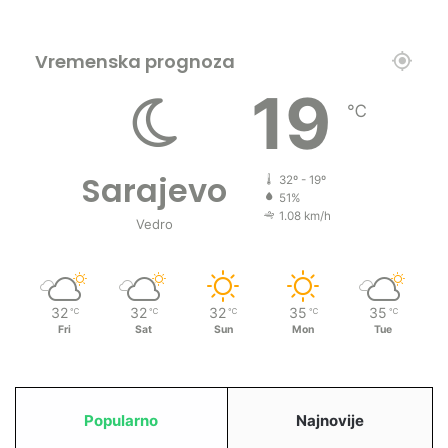
a
z
e
Vremenska prognoza
i
19
k
℃
a
o
t
Sarajevo
u
32º - 19º
51%
r
1.08 km/h
i
Vedro
s
t
i
32
32
32
35
35
℃
℃
℃
℃
℃
Fri
Sat
Sun
Mon
Tue
Popularno
Najnovije