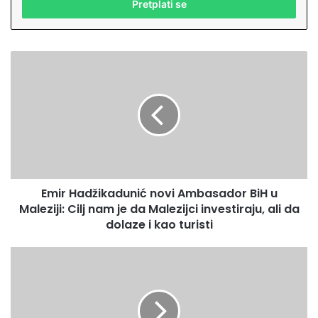
š
i
t
e
E
v
m
a
i
š
r
u
H
E
a
m
d
a
ž
i
i
l
Emir Hadžikadunić novi Ambasador BiH u
k
a
Maleziji: Cilj nam je da Malezijci investiraju, ali da
a
d
d
dolaze i kao turisti
r
u
e
n
D
s
i
e
u
ć
f
n
i
o
n