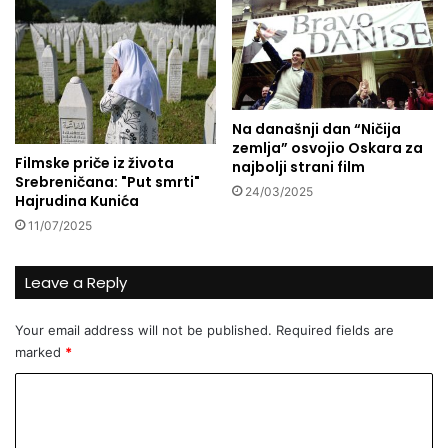
j
i
i
n
:
j
C
e
i
-
l
N
Na današnji dan “Ničija
j
e
zemlja” osvojio Oskara za
n
z
Filmske priče iz života
najbolji strani film
a
i
Srebreničana: "Put smrti"
24/03/2025
m
m
Hajrudina Kunića
j
e
11/07/2025
e
f
d
.
a
Leave a Reply
H
M
a
a
l
Your email address will not be published.
Required fields are
l
i
marked
*
e
l
z
o
C
i
v
o
j
i
c