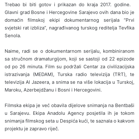
Trebao bi biti gotov i prikazan do kraja 2017. godine.
Glavni grad Bosne i Hercegovine Sarajevo ovih dana bio je
domaćin filmskoj ekipi dokumentarnog serijala “Prvi
svjetski rat izbliza”, nagrađivanog turskog reditelja Tevfika
Senola.
Naime, radi se o dokumentarnom serijalu, kombiniranom
sa stručnom dramaturgijom, koji se sastoji od 22 epizode
od po 26 minuta. Film su podržali Centar za civilizacijska
istrazivanja (MEDAM), Turska radio televizija (TRT), te
televizija Al Jazeera, a snima se na više lokacija u Turskoj,
Maroku, Azerbejdžanu i Bosni i Hercegovini.
Filmska ekipa je već obavila dijelove snimanja na Bentbaši
u Sarajevu. Ekipa Anadolu Agency posjetila ih je tokom
snimanja filmskog seta u Despića kući, te saznala o kakvom
projektu je zapravo riječ.