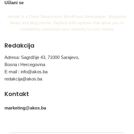
Učlani se
Jannah is a Clean Responsive WordPress Newspaper, Magazine,
News and Blog theme. Packed with options that allow you to
completely customize your website to your needs.
Redakcija
Adresa: Sagrdžije 43, 71000 Sarajevo,
Bosna i Hercegovina
E-mail :
info@akos.ba
redakcija@akos.ba
Kontakt
marketing@akos.ba