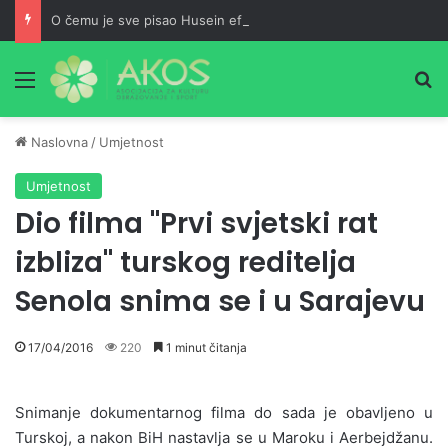
O čemu je sve pisao Husein ef. Đozo
Meni
Pr
Naslovna
/
Umjetnost
Umjetnost
Dio filma "Prvi svjetski rat
izbliza" turskog reditelja
Senola snima se i u Sarajevu
17/04/2016
220
1 minut čitanja
Snimanje dokumentarnog filma do sada je obavljeno u
Turskoj, a nakon BiH nastavlja se u Maroku i Aerbejdžanu.