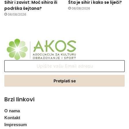
Sihir i zavist: Moć sihira ili
Šta je sihir i kako se liječi?
podrška šejtana?
06/08/2026
06/08/2026
Upišite
vašu
Email
adresu
Brzi linkovi
O nama
Kontakt
Impressum