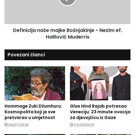
v
i
i
c
A
i
m
j
b
Definicija naše majke Bošnjakinje - Nezim ef.
a
a
Halilović Muderris
n
s
a
a
š
Povezani članci
d
e
o
m
r
a
B
j
i
k
H
e
u
B
M
o
a
Hommage Zuki Džumhuru:
Glas Hind Rajab potresao
š
l
Kosmopolita koji je sve
Veneciju: 23 minute ovacija
n
pretvarao u umjetnost
za djevojčicu iz Gaze
e
j
z
a
06/07/2026
03/09/2025
i
k