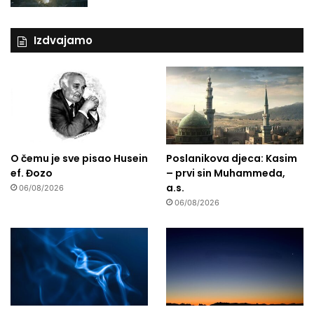
Izdvajamo
O čemu je sve pisao Husein
Poslanikova djeca: Kasim
ef. Đozo
– prvi sin Muhammeda,
a.s.
06/08/2026
06/08/2026