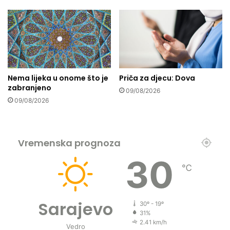
v
o
l
i
c
e
!
Nema lijeka u onome što je
Priča za djecu: Dova
zabranjeno
09/08/2026
09/08/2026
Vremenska prognoza
30
℃
Sarajevo
30º - 19º
31%
2.41 km/h
Vedro