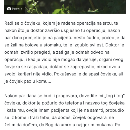
Pexels
Radi se o čovjeku, kojem je rađena operacija na srcu, te
nakon što je doktor završio uspješno tu operaciju, nakon
par dana primjetio je na pacijentu nešto čudno, počeo je da
se žali na bolove u stomaku, te je izgubio svijest. Doktor je
odmah izvršio pregled, a zati ga je odmah odveo na
operaciju, i kad je vidio nije mogao da vjeruje, organi ovog
čovjeka se raspadaju, doktor se zaprepastio, nikad ovo u
svojoj karijeri nije vidio. Pokušavao je da spasi čovjeka, ali
je čovjek pao u komu…
Nakon par dana se budi i progovara, dovedite mi „tog i tog“
čovjeka, doktor je požurio do telefona i nazvao tog čovjeka,
i kaže mu, ovdje imam pacijenta koji je na samrti, probudio
se iz kome i traži tebe, da dođeš, čovjek odgovara, ne
želim da dođem, da Bog da umro u najgorim mukama. Pa