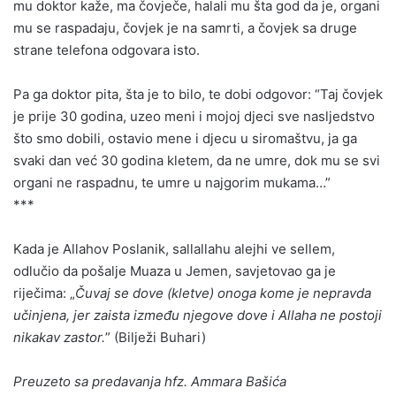
mu doktor kaže, ma čovječe, halali mu šta god da je, organi
mu se raspadaju, čovjek je na samrti, a čovjek sa druge
strane telefona odgovara isto.
Pa ga doktor pita, šta je to bilo, te dobi odgovor: “Taj čovjek
je prije 30 godina, uzeo meni i mojoj djeci sve nasljedstvo
što smo dobili, ostavio mene i djecu u siromaštvu, ja ga
svaki dan već 30 godina kletem, da ne umre, dok mu se svi
organi ne raspadnu, te umre u najgorim mukama…”
***
Kada je Allahov Poslanik, sallallahu alejhi ve sellem,
odlučio da pošalje Muaza u Jemen, savjetovao ga je
riječima: „
Čuvaj se dove (kletve) onoga kome je nepravda
učinjena, jer zaista između njegove dove i Allaha ne postoji
nikakav zastor.
” (Bilježi Buhari)
Preuzeto sa predavanja hfz. Ammara Bašića