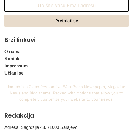
Upišite
vašu
Email
adresu
Brzi linkovi
O nama
Kontakt
Impressum
Učlani se
Jannah is a Clean Responsive WordPress Newspaper, Magazine,
News and Blog theme. Packed with options that allow you to
completely customize your website to your needs.
Redakcija
Adresa: Sagrdžije 43, 71000 Sarajevo,