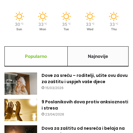
30
33
35
33
33
℃
℃
℃
℃
℃
Sun
Mon
Tue
Wed
Thu
Popularno
Najnovije
Dove za sreću – roditelji, učite ovu dovu
za zaštitu i uspjeh vaše djece
15/03/2026
9 Poslanikovih dova protiv anksioznosti
i stresa
23/04/2026
Dova za zaštitu od nesreća i belaja na