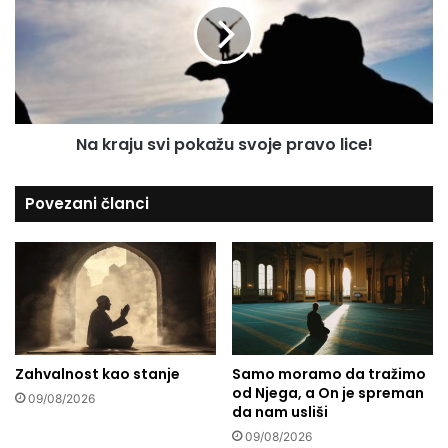
s
r
u
a
j
u
s
v
Na kraju svi pokažu svoje pravo lice!
i
p
o
Povezani članci
k
a
ž
u
s
v
o
j
Zahvalnost kao stanje
Samo moramo da tražimo
e
od Njega, a On je spreman
p
09/08/2026
da nam usliši
r
a
09/08/2026