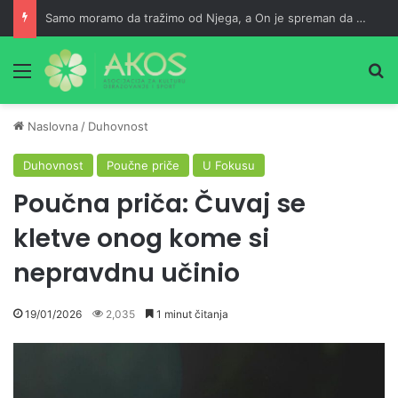
Samo moramo da tražimo od Njega, a On je spreman da nam usliši
Meni
Pr
Naslovna
/
Duhovnost
Duhovnost
Poučne priče
U Fokusu
Poučna priča: Čuvaj se
kletve onog kome si
nepravdnu učinio
19/01/2026
2,035
1 minut čitanja