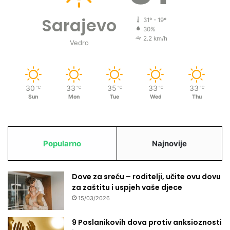
Sarajevo
31º - 19º
30%
2.2 km/h
Vedro
30
33
35
33
33
℃
℃
℃
℃
℃
Sun
Mon
Tue
Wed
Thu
Popularno
Najnovije
Dove za sreću – roditelji, učite ovu dovu
za zaštitu i uspjeh vaše djece
15/03/2026
9 Poslanikovih dova protiv anksioznosti