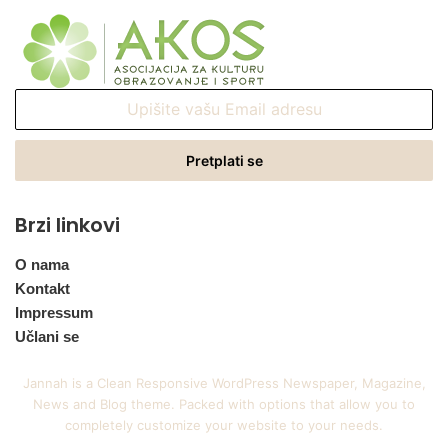
Upišite
vašu
Email
adresu
Brzi linkovi
O nama
Kontakt
Impressum
Učlani se
Jannah is a Clean Responsive WordPress Newspaper, Magazine,
News and Blog theme. Packed with options that allow you to
completely customize your website to your needs.