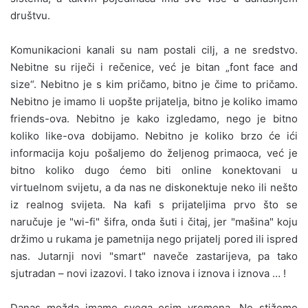
društvu.
Komunikacioni kanali su nam postali cilj, a ne sredstvo.
Nebitne su riječi i rečenice, već je bitan „font face and
size“. Nebitno je s kim pričamo, bitno je čime to pričamo.
Nebitno je imamo li uopšte prijatelja, bitno je koliko imamo
friends-ova. Nebitno je kako izgledamo, nego je bitno
koliko like-ova dobijamo. Nebitno je koliko brzo će ići
informacija koju pošaljemo do željenog primaoca, već je
bitno koliko dugo ćemo biti online konektovani u
virtuelnom svijetu, a da nas ne diskonektuje neko ili nešto
iz realnog svijeta. Na kafi s prijateljima prvo što se
naručuje je "wi-fi" šifra, onda šuti i čitaj, jer "mašina" koju
držimo u rukama je pametnija nego prijatelj pored ili ispred
nas. Jutarnji novi "smart" naveče zastarijeva, pa tako
sjutradan – novi izazovi. I tako iznova i iznova i iznova … !
Danas možda imamo svega osim vremena. Ne stižemo