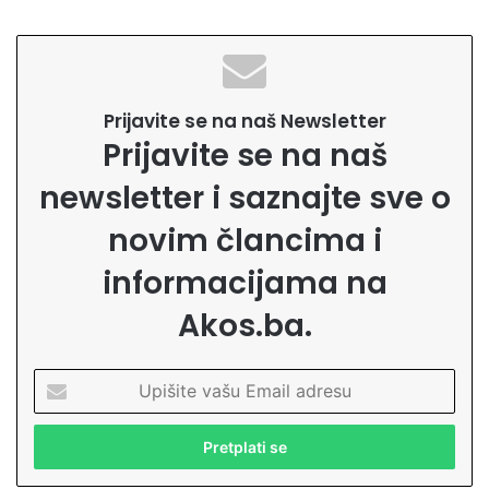
Prijavite se na naš Newsletter
Prijavite se na naš
newsletter i saznajte sve o
novim člancima i
informacijama na
Akos.ba.
U
p
i
š
i