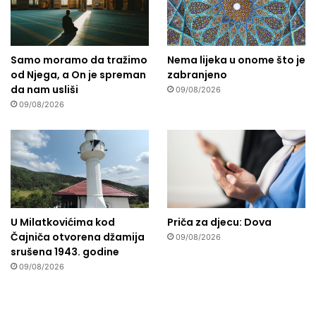
Samo moramo da tražimo
Nema lijeka u onome što je
od Njega, a On je spreman
zabranjeno
da nam usliši
09/08/2026
09/08/2026
U Milatkovićima kod
Priča za djecu: Dova
Čajniča otvorena džamija
09/08/2026
srušena 1943. godine
09/08/2026