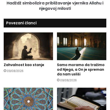
Hadždž simbolizira približavanje vjernika Allahu i
u
b
n
njegovoj milosti
o
a
l
s
i
Povezani članci
l
z
a
i
t
r
k
a
o
p
p
r
i
i
ć
b
e
Zahvalnost kao stanje
Samo moramo da tražimo
l
od Njega, a On je spreman
i
09/08/2026
da nam usliši
ž
a
09/08/2026
v
a
n
j
e