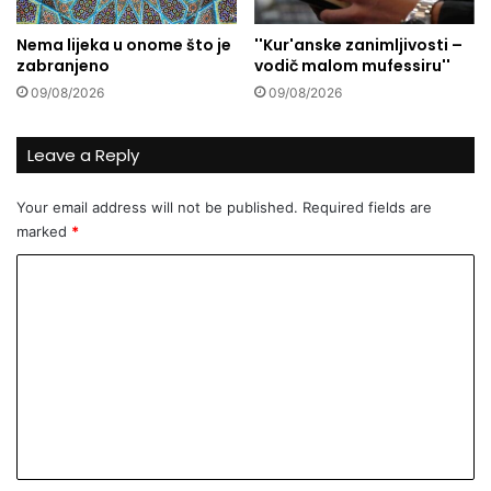
v
j
Nema lijeka u onome što je
''Kur'anske zanimljivosti –
e
zabranjeno
vodič malom mufessiru''
r
09/08/2026
09/08/2026
n
i
k
Leave a Reply
a
A
Your email address will not be published.
Required fields are
l
marked
*
l
a
C
h
u
o
i
m
n
m
j
e
e
g
n
o
v
t
o