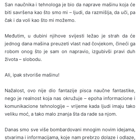
San naučnika i tehnologa je bio da naprave mašinu koja će
biti savršena kao što smo mi – ljudi, da razmišlja, da uči, pa
čak i da voli kao što mi možemo.
Međutim, u dubini njihove svijesti ležao je strah da će
jednog dana mašina preuzeti vlast nad čovjekom, čineći ga
robom onog što je sam on napravio, izgubivši pravi duh
života – slobodu.
Ali, ipak stvoriše mašinu!
Nažalost, ovo nije dio fantazije pisca naučne fantastike,
nego je realnost koja nas okružuje – epoha informacione i
komunikacione tehnologije – vrijeme kada ljudi imaju tako
veliku moć, a tako malo znanja šta da rade sa njom.
Danas smo sve više bombardovani mnogim novim idejama,
stvarima i informacijama, koje nam prebrzo dolaze i odlaze,