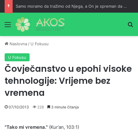
Samo moramo da tražimo od Njega, a On je spreman da nam usliši
Meni
Pr
Naslovna
/
U Fokusu
U Fokusu
Čovječanstvo u epohi visoke
tehnologije: Vrijeme bez
vremena
07/10/2013
228
3 minute čitanja
"Tako mi vremena."
(Kur’an, 103:1)