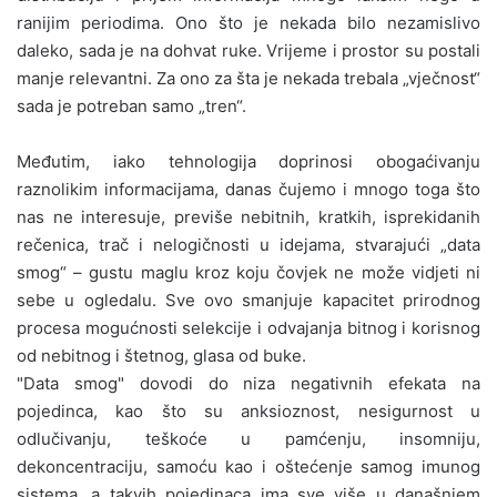
ranijim periodima. Ono što je nekada bilo nezamislivo
daleko, sada je na dohvat ruke. Vrijeme i prostor su postali
manje relevantni. Za ono za šta je nekada trebala „vječnost“
sada je potreban samo „tren“.
Međutim, iako tehnologija doprinosi obogaćivanju
raznolikim informacijama, danas čujemo i mnogo toga što
nas ne interesuje, previše nebitnih, kratkih, isprekidanih
rečenica, trač i nelogičnosti u idejama, stvarajući „data
smog“ – gustu maglu kroz koju čovjek ne može vidjeti ni
sebe u ogledalu. Sve ovo smanjuje kapacitet prirodnog
procesa mogućnosti selekcije i odvajanja bitnog i korisnog
od nebitnog i štetnog, glasa od buke.
"Data smog" dovodi do niza negativnih efekata na
pojedinca, kao što su anksioznost, nesigurnost u
odlučivanju, teškoće u pamćenju, insomniju,
dekoncentraciju, samoću kao i oštećenje samog imunog
sistema, a takvih pojedinaca ima sve više u današnjem