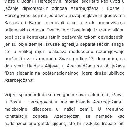
vlasti u Bosni i Hercegovini morale iskoristiti kao uvod u
jačanje diplomatskih odnosa Azerbejdžana i Bosne i
Hercegovine, koji su još davno u svojim glavnim gradovima
Sarajevu i Bakuu imenovali ulice u znak promovisanja
prijateljskih odnosa. Ove dvije države imaju izuzetno sličnu
prošlost u kontekstu ratnih dešavanja tokom devedesetih,
jer su obje zemlje iskusile agresiju separatističkih snaga,
što u velikoj mjeri olakšava međusobno razumijevanje
prošlosti ova dva naroda. Svake godine 12. decembra, na
dan smrti Hejdara Alijeva, u Azerbejdžanu se obilježava
“Dan sjećanja na opštenacionalnog lidera druželjubljivog
Azerbejdžana“.
Vrijedi spomenuti da se ove godine ovaj datum obilježava i
u Bosni i Hercegovini u ime ambasade Azerbejdžana i
malobrojne dijaspore u našoj zemlji. U trenutnoj
konstalaciji odnosa, Azerbejdžan se nameće kao
nadolazeći energetski gigant, što bi svakako trebalo biti