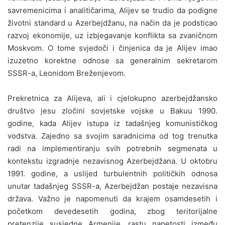
savremenicima i analitičarima, Alijev se trudio da podigne
životni standard u Azerbejdžanu, na način da je podsticao
razvoj ekonomije, uz izbjegavanje konflikta sa zvaničnom
Moskvom. O tome svjedoči i činjenica da je Alijev imao
izuzetno korektne odnose sa generalnim sekretarom
SSSR-a, Leonidom Breženjevom.
Prekretnica za Alijeva, ali i cjelokupno azerbejdžansko
društvo jesu zločini sovjetske vojske u Bakuu 1990.
godine, kada Alijev istupa iz tadašnjeg komunističkog
vodstva. Zajedno sa svojim saradnicima od tog trenutka
radi na implementiranju svih potrebnih segmenata u
kontekstu izgradnje nezavisnog Azerbejdžana. U oktobru
1991. godine, a uslijed turbulentnih političkih odnosa
unutar tadašnjeg SSSR-a, Azerbejdžan postaje nezavisna
država. Važno je napomenuti da krajem osamdesetih i
početkom devedesetih godina, zbog teritorijalne
pretenzije susjedne Armenije, rastu napetosti između