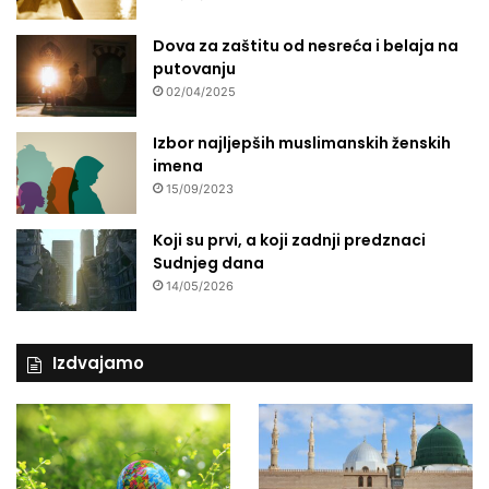
d
i
Dova za zaštitu od nesreća i belaja na
c
putovanju
e
02/04/2025
J
u
Izbor najljepših muslimanskih ženskih
g
imena
o
15/09/2023
v
i
Koji su prvi, a koji zadnji predznaci
ć
Sudnjeg dana
14/05/2026
Izdvajamo