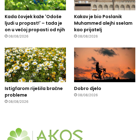
Kada čovjek kaže 'Odoše
Kakav je bio Poslanik
ljudi u propast!' – tada je
Muhammed alejhi sselam
on u većoj propasti od njih
kao prijatelj
08/08/2026
08/08/2026
Istigfarom riješila bračne
Dobro djelo
probleme
08/08/2026
08/08/2026