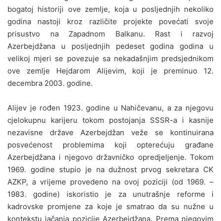
bogatoj historiji ove zemlje, koja u posljednjih nekoliko
godina nastoji kroz različite projekte povećati svoje
prisustvo na Zapadnom Balkanu. Rast i razvoj
Azerbejdžana u posljednjih pedeset godina godina u
velikoj mjeri se povezuje sa nekadašnjim predsjednikom
ove zemlje Hejdarom Alijevim, koji je preminuo 12.
decembra 2003. godine.
Alijev je rođen 1923. godine u Nahičevanu, a za njegovu
cjelokupnu karijeru tokom postojanja SSSR-a i kasnije
nezavisne države Azerbejdžan veže se kontinuirana
posvećenost problemima koji opterećuju građane
Azerbejdžana i njegovo državničko opredjeljenje. Tokom
1969. godine stupio je na dužnost prvog sekretara CK
AZKP, a vrijeme provedeno na ovoj poziciji (od 1969. –
1983. godine) iskoristio je za unutrašnje reforme i
kadrovske promjene za koje je smatrao da su nužne u
kontekstu jačanja pozicije Azerbejdžana. Prema njegovim