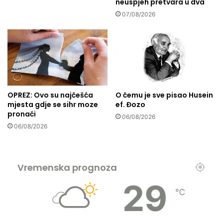
neuspjeh pretvara u dva
o
07/08/2026
d
n
j
a
d
r
v
e
OPREZ: Ovo su najčešća
O čemu je sve pisao Husein
n
mjesta gdje se sihr moze
ef. Đozo
o
pronaći
06/08/2026
g
06/08/2026
u
g
l
j
Vremenska prognoza
a
29
v
℃
e
ć
p