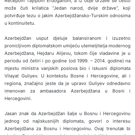
Recepom Tayipom Erdoganom, a iz obje države se često
može čuti krilatica “Jedan narod, dvije države“, koji
potvrđuje tezu o jakim Azerbejdžansko-Turskim odnosima
u kontinuitetu.
Azerbejdžan usput djeluje balansiranom i izuzetno
pronicljivom diplomatskom umijeću utemeljitelja modernog
Azerbejdžana, Hejdaru Alijevu, tokom čije vladavine je u
periodu od četiri i po godine (od 1999. – 2014. godine) na
mjestu ministra vanjskih poslova bio i iskusni diplomata
Vilayat Guliyev. U kontekstu Bosne i Hercegovine, ali i
regiona, značajno jeste da je upravo Guliyev odnedavno
imenovan za ambasadora Azerbejdžana u Bosni i
Hercegovini.
Jasan znak da Azerbejdžan šalje u Bosnu i Hercegovinu
jednog od najiskusnijih diplomata, govori o interesu
Azerbejdžana za Bosnu i Hercegovinu. Ovaj trenutak bi