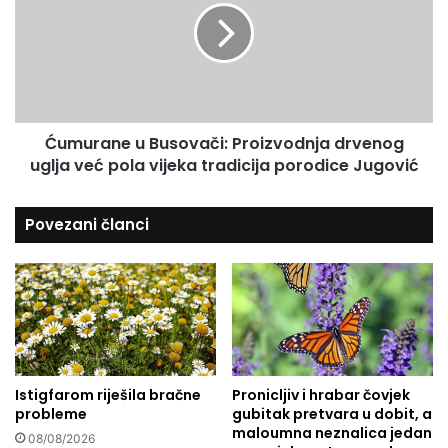
s
b
u
u
r
r
a
a
u
n
č
e
o
u
Ćumurane u Busovači: Proizvodnja drvenog
v
B
j
uglja već pola vijeka tradicija porodice Jugović
u
e
s
k
o
Povezani članci
u
v
.
a
.
č
.
i
:
P
r
o
Istigfarom riješila bračne
Pronicljiv i hrabar čovjek
i
probleme
gubitak pretvara u dobit, a
z
maloumna neznalica jedan
v
08/08/2026