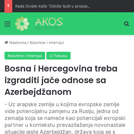
Kada čovjek kaže 'Odoše ljudi u propast!' – tada je on u većoj propasti od njih
Meni
Pr
Naslovna
/
Kolumne i intervjui
Kolumne i intervjui
U Fokusu
Bosna i Hercegovina treba
izgraditi jače odnose sa
Azerbejdžanom
- Uz arapske zemlje u kojima evropske zemlje
vide potencijalnu zamjenu za Rusiju, jedna od
zemalja koja se nameće kao potencijali evropski
partner u kontekstu prevazilaženja novonastale
situacije jeste Azerbejdžan, država koja se s