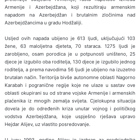
Armenije i Azerbejdžana, koji rezultiraju armenskim
napadom na Azerbejdžan i brutalnim zločinima nad
Azerbejdžancima u gradu Hodžaliji.
Usljed ovih napada ubijeno je 613 ljudi, uključujući 103
žene, 63 maloljetna djeteta, 70 staraca. 1275 ljudi je
zarobljeno, osam porodica je u potpunosti uništeno, 25
djece je izgubilo oba roditelja, 130 djece je izgubilo jednog
roditelja, a prema navodima 56 ljudi je ubijeno na izuzetno
brutalan način. Teritorija bivše autonomne oblasti Nagorno
Karabah i pogranične regije koje ne ulaze u sastav ove
oblasti okupirani su od strane vojske Armenije i armenskih
plaćenika iz mnogih zemalja svijeta. Cjelokupna situacija
dovela je do određenih kriza unutar vojnog i političkog
vodstva Azerbejdžana, koje uspješno rješava upravo
Hejdar Alijev, uz vlastito posredovanje.
U junu 1993. godine Alijev je izabran za predsjednika