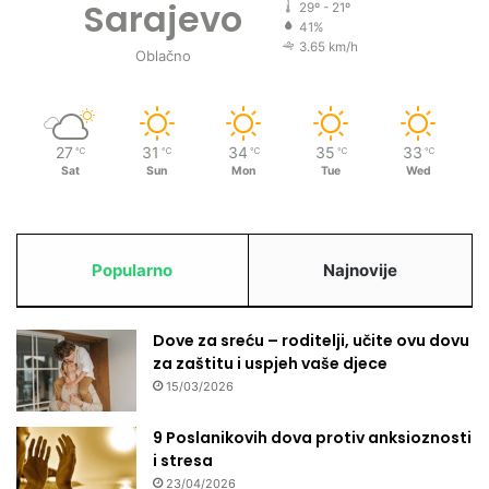
o
Sarajevo
29º - 21º
l
41%
a
3.65 km/h
Oblačno
v
i
j
e
27
31
34
35
33
℃
℃
℃
℃
℃
k
Sat
Sun
Mon
Tue
Wed
a
t
r
a
Popularno
Najnovije
d
i
c
Dove za sreću – roditelji, učite ovu dovu
i
za zaštitu i uspjeh vaše djece
j
15/03/2026
a
p
9 Poslanikovih dova protiv anksioznosti
o
i stresa
r
o
23/04/2026