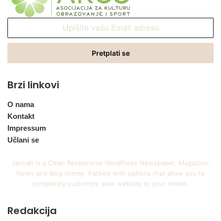
Upišite
vašu
Email
adresu
Brzi linkovi
O nama
Kontakt
Impressum
Učlani se
Jannah is a Clean Responsive WordPress Newspaper, Magazine,
News and Blog theme. Packed with options that allow you to
completely customize your website to your needs.
Redakcija