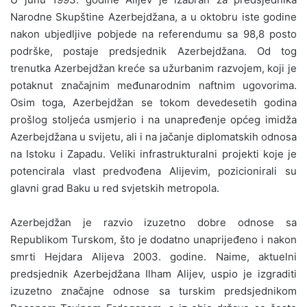
Narodne Skupštine Azerbejdžana, a u oktobru iste godine
nakon ubjedljive pobjede na referendumu sa 98,8 posto
podrške, postaje predsjednik Azerbejdžana. Od tog
trenutka Azerbejdžan kreće sa užurbanim razvojem, koji je
potaknut značajnim međunarodnim naftnim ugovorima.
Osim toga, Azerbejdžan se tokom devedesetih godina
prošlog stoljeća usmjerio i na unapređenje općeg imidža
Azerbejdžana u svijetu, ali i na jačanje diplomatskih odnosa
na Istoku i Zapadu. Veliki infrastrukturalni projekti koje je
potencirala vlast predvođena Alijevim, pozicionirali su
glavni grad Baku u red svjetskih metropola.
Azerbejdžan je razvio izuzetno dobre odnose sa
Republikom Turskom, što je dodatno unaprijeđeno i nakon
smrti Hejdara Alijeva 2003. godine. Naime, aktuelni
predsjednik Azerbejdžana Ilham Alijev, uspio je izgraditi
izuzetno značajne odnose sa turskim predsjednikom