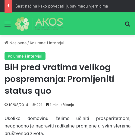
Šest načina kako povećati ljubav među vjernicima
Meni
Pr
Naslovna
/
Kolumne i intervjui
Kolumne i intervjui
BiH pred vratima velikog
pospremanja: Promijeniti
status quo
10/08/2014
221
1 minut čitanja
Ukoliko domovinu želimo učiniti prosperitetnom,
neophodno je napraviti radikalne promjene u svim sferama
društvenog života.