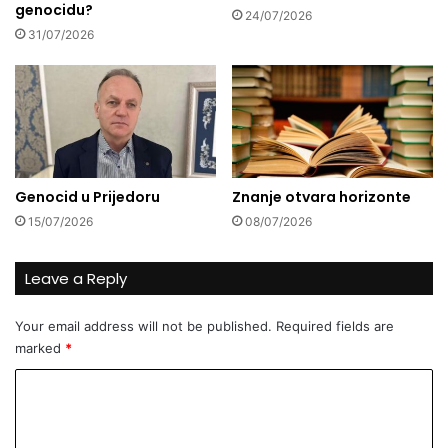
genocidu?
e
m
24/07/2026
n
a
31/07/2026
a
n
1
a
9
s
.
t
g
i
o
r
d
e
Genocid u Prijedoru
Znanje otvara horizonte
i
n
š
a
15/07/2026
08/07/2026
n
B
j
a
Leave a Reply
i
l
c
k
a
Your email address will not be published.
Required fields are
a
p
n
marked
*
o
u
C
g
?
i
o
b
m