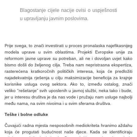
Blagostanje cijele nacije ovisi o uspješnosti
u upravljanju javnim poslovima.
Prije svega, to znači investirati u proces pronalaska najefikasnijeg
modela uprave u svim oblastima. Projekti Evropske unije za
reformom javne uprave su potreban, ali ne i dovoljan uvjet kako
bismo došli do željenog cilja. Treba nam nepristrasna ekspertiza,
rasterećena kratkoročnih političkih interesa, koja će predložiti
najadekvatnija rješenja u cilju maksimizacije beneficija za krajnje
korisnike usluga ovog sektora. Ako to, između ostalog, znači
veliko “rešetanje” svih uposlenih u javnoj službi, neka tako i bude,
jer u interesu društva je da nas vode i pružaju nam usluge najbolji
među nama, na svim nivoima i u svim sferama društva.
Teške i bolne odluke
Čuvajući radna mjesta nesposobnih mediokriteta hranimo aždahu
koja će progutati budućnost naše djece. Kada se identificiraju