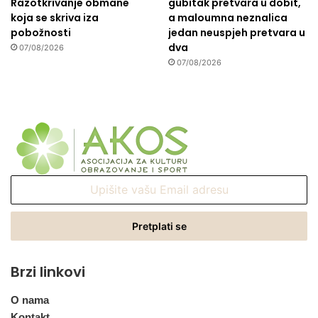
Razotkrivanje obmane
gubitak pretvara u dobit,
koja se skriva iza
a maloumna neznalica
pobožnosti
jedan neuspjeh pretvara u
dva
07/08/2026
07/08/2026
Upišite
vašu
Email
adresu
Brzi linkovi
O nama
Kontakt