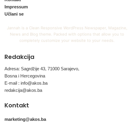
Impressum
Učlani se
Jannah is a Clean Responsive WordPress Newspaper, Magazine,
News and Blog theme. Packed with options that allow you to
completely customize your website to your needs.
Redakcija
Adresa: Sagrdžije 43, 71000 Sarajevo,
Bosna i Hercegovina
E-mail :
info@akos.ba
redakcija@akos.ba
Kontakt
marketing@akos.ba