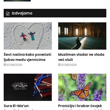
Izdvajamo
Šest načina kako povećati
Musliman vladar ne vlada
ljubav među vjernicima
već služi
07/08/2026
07/08/2026
Sura El-Ma’un:
Pronicljiv i hrabar čovjek