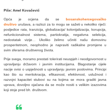
Piše: Amel Kovačević
Opća je ocjena da se
bosanskohercegovačko
društvo
urušava, a razlozi za to mogu se sažeti u nekoliko riječi:
posljedice rata, tranzicija, globalizacija/ kolonijalizacija, korupcija,
nefunkcionalnost sistema, partiokratija, negativna selekcija,
nedostatak vizije… Ukoliko želimo učiniti našu domovinu
prosperitetnom, neophodno je napraviti radikalne promjene u
svim sferama društvenog života.
Prije svega, moramo prestati tolerirati neuspjeh i neodgovornost u
upravljanju državom i javnim institucijama. Blagostanje cijele
nacije ovisi o uspješnosti u upravljanju javnim poslovima. Principi
kao što su meritokracija, efikasnost, efektivnost, uslužnost i
razvojni kapacitet stubovi su na kojima se mora graditi javna
uprava, dovoljno ojačana da se može nositi s velikim izazovima
koji stoje pred bh. društvom.