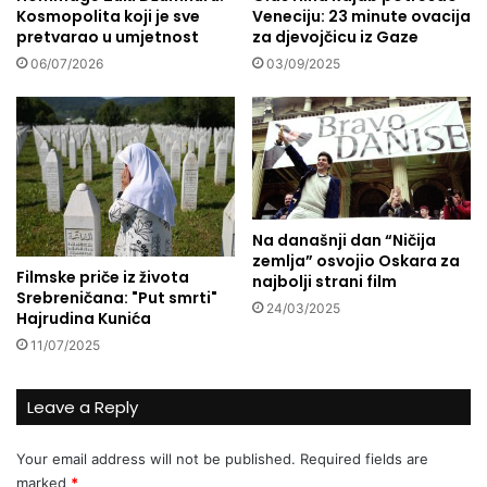
Kosmopolita koji je sve
Veneciju: 23 minute ovacija
e
a
pretvarao u umjetnost
za djevojčicu iz Gaze
k
s
o
a
06/07/2026
03/09/2025
v
m
a
o
m
j
o
e
g
d
u
a
ć
n
Na današnji dan “Ničija
n
k
zemlja” osvojio Oskara za
o
r
Filmske priče iz života
najbolji strani film
s
a
Srebreničana: "Put smrti"
24/03/2025
t
t
Hajrudina Kunića
i
k
11/07/2025
z
i
b
ž
o
Leave a Reply
i
r
v
a
o
Your email address will not be published.
Required fields are
t
marked
*