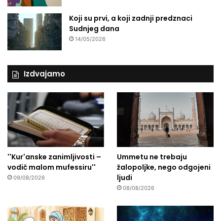
Koji su prvi, a koji zadnji predznaci
Sudnjeg dana
14/05/2026
Izdvajamo
''Kur'anske zanimljivosti –
Ummetu ne trebaju
vodič malom mufessiru''
žalopoljke, nego odgojeni
ljudi
09/08/2026
08/08/2026