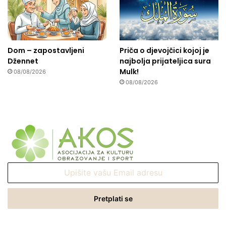
Dom – zapostavljeni
Priča o djevojčici kojoj je
Džennet
najbolja prijateljica sura
Mulk!
08/08/2026
08/08/2026
Upišite
vašu
Email
adresu