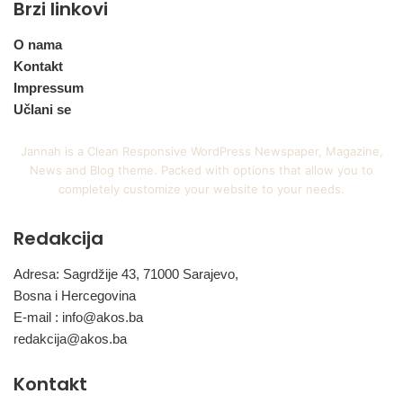
Brzi linkovi
O nama
Kontakt
Impressum
Učlani se
Jannah is a Clean Responsive WordPress Newspaper, Magazine,
News and Blog theme. Packed with options that allow you to
completely customize your website to your needs.
Redakcija
Adresa: Sagrdžije 43, 71000 Sarajevo,
Bosna i Hercegovina
E-mail :
info@akos.ba
redakcija@akos.ba
Kontakt