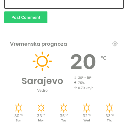
Vremenska prognoza
20
℃
Sarajevo
30º - 19º
75%
0.73 km/h
Vedro
30
33
35
32
33
℃
℃
℃
℃
℃
Sun
Mon
Tue
Wed
Thu