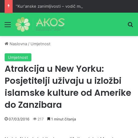
''Kur'anske zanimljivosti – vodič malom mufessiru''
Meni
Pr
Naslovna
/
Umjetnost
Umjetnost
Atrakcija u New Yorku:
Posjetitelji uživaju u izložbi
islamske kulture od Amerike
do Zanzibara
07/03/2016
217
1 minut čitanja