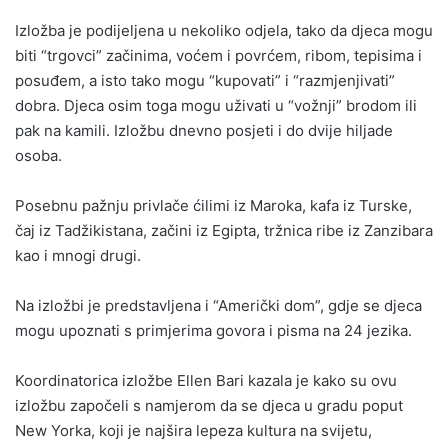
Izložba je podijeljena u nekoliko odjela, tako da djeca mogu
biti “trgovci” začinima, voćem i povrćem, ribom, tepisima i
posuđem, a isto tako mogu “kupovati” i “razmjenjivati”
dobra. Djeca osim toga mogu uživati u “vožnji” brodom ili
pak na kamili. Izložbu dnevno posjeti i do dvije hiljade
osoba.
Posebnu pažnju privlače ćilimi iz Maroka, kafa iz Turske,
čaj iz Tadžikistana, začini iz Egipta, tržnica ribe iz Zanzibara
kao i mnogi drugi.
Na izložbi je predstavljena i “Američki dom”, gdje se djeca
mogu upoznati s primjerima govora i pisma na 24 jezika.
Koordinatorica izložbe Ellen Bari kazala je kako su ovu
izložbu započeli s namjerom da se djeca u gradu poput
New Yorka, koji je najšira lepeza kultura na svijetu,