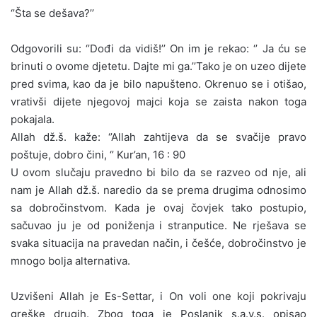
‘’Šta se dešava?’’
Odgovorili su: ‘’Dođi da vidiš!’’ On im je rekao: ‘’ Ja ću se
brinuti o ovome djetetu. Dajte mi ga.’’Tako je on uzeo dijete
pred svima, kao da je bilo napušteno. Okrenuo se i otišao,
vrativši dijete njegovoj majci koja se zaista nakon toga
pokajala.
Allah dž.š. kaže: ‘’Allah zahtijeva da se svačije pravo
poštuje, dobro čini, ‘’ Kur’an, 16 : 90
U ovom slučaju pravedno bi bilo da se razveo od nje, ali
nam je Allah dž.š. naredio da se prema drugima odnosimo
sa dobročinstvom. Kada je ovaj čovjek tako postupio,
sačuvao ju je od poniženja i stranputice. Ne rješava se
svaka situacija na pravedan način, i češće, dobročinstvo je
mnogo bolja alternativa.
Uzvišeni Allah je Es-Settar, i On voli one koji pokrivaju
greške drugih. Zbog toga je Poslanik s.a.v.s. opisao