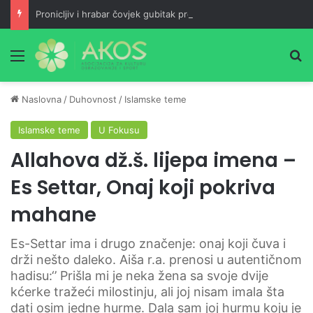
Pronicljiv i hrabar čovjek gubitak pretvara u dobit, a maloumna neznalica jedan neuspjeh pretvara u dva
Meni
Pr
Naslovna
/
Duhovnost
/
Islamske teme
Islamske teme
U Fokusu
Allahova dž.š. lijepa imena –
Es Settar, Onaj koji pokriva
mahane
Es-Settar ima i drugo značenje: onaj koji čuva i
drži nešto daleko. Aiša r.a. prenosi u autentičnom
hadisu:‘’ Prišla mi je neka žena sa svoje dvije
kćerke tražeći milostinju, ali joj nisam imala šta
dati osim jedne hurme. Dala sam joj hurmu koju je