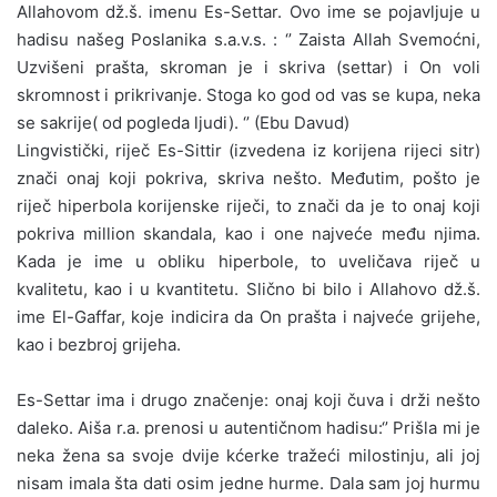
Allahovom dž.š. imenu Es-Settar. Ovo ime se pojavljuje u
hadisu našeg Poslanika s.a.v.s. : ‘’ Zaista Allah Svemoćni,
Uzvišeni prašta, skroman je i skriva (settar) i On voli
skromnost i prikrivanje. Stoga ko god od vas se kupa, neka
se sakrije( od pogleda ljudi). ‘’ (Ebu Davud)
Lingvistički, riječ Es-Sittir (izvedena iz korijena rijeci sitr)
znači onaj koji pokriva, skriva nešto. Međutim, pošto je
riječ hiperbola korijenske riječi, to znači da je to onaj koji
pokriva million skandala, kao i one najveće među njima.
Kada je ime u obliku hiperbole, to uveličava riječ u
kvalitetu, kao i u kvantitetu. Slično bi bilo i Allahovo dž.š.
ime El-Gaffar, koje indicira da On prašta i najveće grijehe,
kao i bezbroj grijeha.
Es-Settar ima i drugo značenje: onaj koji čuva i drži nešto
daleko. Aiša r.a. prenosi u autentičnom hadisu:‘’ Prišla mi je
neka žena sa svoje dvije kćerke tražeći milostinju, ali joj
nisam imala šta dati osim jedne hurme. Dala sam joj hurmu