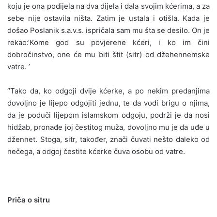
koju je ona podijela na dva dijela i dala svojim kćerima, a za
sebe nije ostavila ništa. Zatim je ustala i otišla. Kada je
došao Poslanik s.a.v.s. ispričala sam mu šta se desilo. On je
rekao:‘Kome god su povjerene kćeri, i ko im čini
dobročinstvo, one će mu biti štit (sitr) od džehennemske
vatre. ’
‘’Tako da, ko odgoji dvije kćerke, a po nekim predanjima
dovoljno je lijepo odgojiti jednu, te da vodi brigu o njima,
da je poduči lijepom islamskom odgoju, podrži je da nosi
hidžab, pronađe joj čestitog muža, dovoljno mu je da uđe u
džennet. Stoga, sitr, također, znači čuvati nešto daleko od
nečega, a odgoj čestite kćerke čuva osobu od vatre.
Priča o sitru