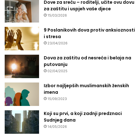
Dove za sreću – roditelji, učite ovu dovu
u
za zaštitu i uspjeh vaše djece
r
15/03/2026
b
a
n
9 Poslanikovih dova protiv anksioznosti
i
i stresa
'
23/04/2026
n
e
Dova za zaštitu od nesreća i belaja na
m
putovanju
a
02/04/2025
a
l
Izbor najljepših muslimanskih ženskih
t
imena
e
15/09/2023
r
n
Koji su prvi, a koji zadnji predznaci
a
Sudnjeg dana
t
14/05/2026
i
v