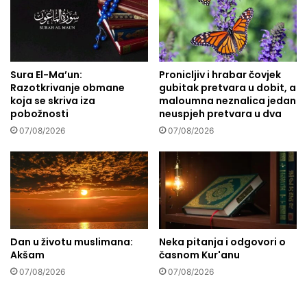
o
u
r
p
g
i
a
t
n
a
a
Sura El-Ma’un:
Pronicljiv i hrabar čovjek
n
Razotkrivanje obmane
gubitak pretvara u dobit, a
i
j
koja se skriva iza
maloumna neznalica jedan
z
u
pobožnosti
neuspjeh pretvara u dva
t
p
i
07/08/2026
07/08/2026
o
j
d
e
s
l
t
a
r
p
e
r
k
o
d
Dan u životu muslimana:
Neka pitanja i odgovori o
n
o
Akšam
časnom Kur'anu
a
m
07/08/2026
07/08/2026
đ
a
e
ć
n
o