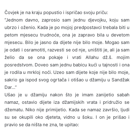
Čovjek je na kraju popustio i ispričao svoju priču:
‘’Jednom davno, zaprosio sam jednu djevojku, koju sam
ubrzo i oženio. Kada je po mojoj predpostavci trebala biti u
petom mjesecu trudnoće, ona je zapravo bila u devetom
mjesecu. Bilo je jasno da dijete nije bilo moje. Mogao sam
je odati i osramotiti, razvesti se od nje, uništiti je, ali ja sam
želio da se ona pokaje i vrati Allahu dž.š. mojim
posredstvom. Doveo sam jednu babicu kući u tajnosti i ona
je rodila u mrkloj noći. Uzeo sam dijete koje nije bilo moje,
sakrio ga ispod svog ogrtača i otišao u džamiju u Sandžak
Dar…’’
Ušao je u džamiju nakon što je imam zanijetio sabah
namaz, ostavio dijete iza džamijskih vrata i pridružio se
džematu. Niko nije primijetio. Kada se namaz završio, ljudi
su se okupili oko djeteta, vidno u šoku. I on je prišao i
pravio se da ništa ne zna, te upitao: