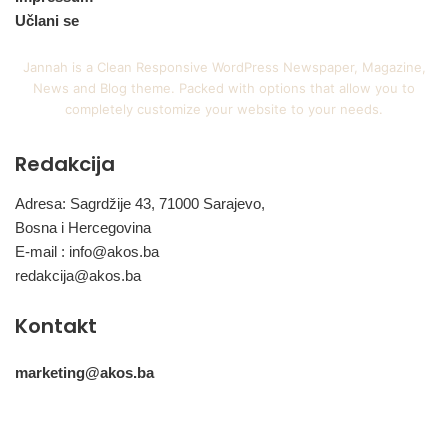
Učlani se
Jannah is a Clean Responsive WordPress Newspaper, Magazine,
News and Blog theme. Packed with options that allow you to
completely customize your website to your needs.
Redakcija
Adresa: Sagrdžije 43, 71000 Sarajevo,
Bosna i Hercegovina
E-mail :
info@akos.ba
redakcija@akos.ba
Kontakt
marketing@akos.ba