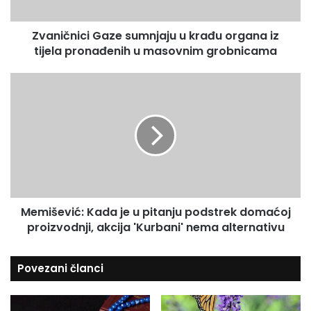
i
i
c
l
Zvaničnici Gaze sumnjaju u krađu organa iz
i
a
tijela pronađenih u masovnim grobnicama
G
d
a
r
z
M
e
e
e
s
s
m
u
u
i
m
š
n
e
j
v
a
i
j
ć
u
Memišević: Kada je u pitanju podstrek domaćoj
:
u
proizvodnji, akcija 'Kurbani' nema alternativu
K
k
a
r
d
Povezani članci
a
a
đ
j
u
e