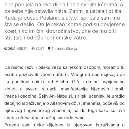
ona podijela na dva dijela i dala svojim kćerima, a
za sebe nije ostavila ništa. Zatim je ustala i otišla.
Kada je došao Poslanik s.a.v.s. ispričala sam mu
šta se desilo. On je rekao:‘Kome god su povjerene
kćeri, i ko im čini dobročinstvo, one će mu biti
štit (sitr) od džehennemske vatre. ’
26/04/2024
1,347
4 minute čitanja
Da bismo razvili blisku vezu sa nekom osobom, moramo tu
osobu poznavati veoma dobro. Mnogi od nas osjećaju da
su ponekad daleko od Allaha dž.š. i da ne uspijevamo
vidjeti u svakoj situaciji manifestacije Njegovih lijepih
imena i osobina. Šejh An-Nabulsi, sirijski učenjak, je uradio
detaljno istraživanje o Allahovim dž .š. imenima, počevši od
njihovog lingvističkog značenja, pa do toga kako su ova
imena relevantna u našoj svakodnevnici.
Preveo sam neke dijelove iz njegovog istraživanja o