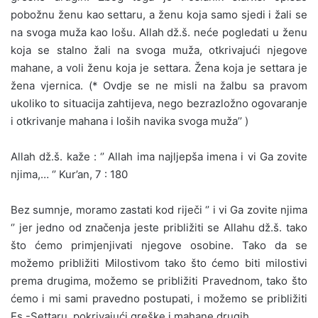
pobožnu ženu kao settaru, a ženu koja samo sjedi i žali se
na svoga muža kao lošu. Allah dž.š. neće pogledati u ženu
koja se stalno žali na svoga muža, otkrivajući njegove
mahane, a voli ženu koja je settara. Žena koja je settara je
žena vjernica. (* Ovdje se ne misli na žalbu sa pravom
ukoliko to situacija zahtijeva, nego bezrazložno ogovaranje
i otkrivanje mahana i loših navika svoga muža’’ )
Allah dž.š. kaže : ‘’ Allah ima najljepša imena i vi Ga zovite
njima,… ‘’ Kur’an, 7 : 180
Bez sumnje, moramo zastati kod riječi ‘’ i vi Ga zovite njima
‘’ jer jedno od značenja jeste približiti se Allahu dž.š. tako
što ćemo primjenjivati njegove osobine. Tako da se
možemo približiti Milostivom tako što ćemo biti milostivi
prema drugima, možemo se približiti Pravednom, tako što
ćemo i mi sami pravedno postupati, i možemo se približiti
Es -Settaru, pokrivajući greške i mahane drugih.