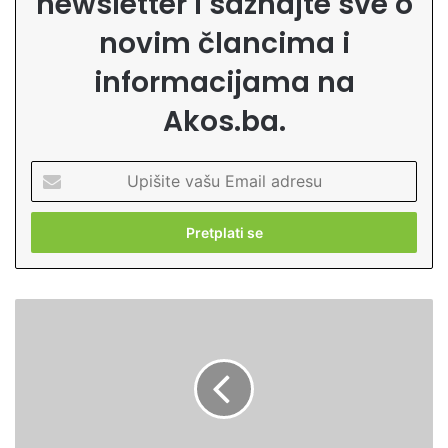
newsletter i saznajte sve o
novim člancima i
informacijama na
Akos.ba.
U
p
i
š
i
t
e
Z
v
v
a
a
š
n
u
i
E
č
m
n
a