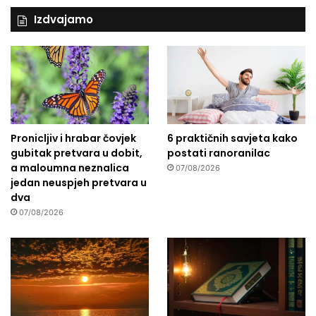
u
Izdvajamo
Pronicljiv i hrabar čovjek
6 praktičnih savjeta kako
gubitak pretvara u dobit,
postati ranoranilac
a maloumna neznalica
07/08/2026
jedan neuspjeh pretvara u
dva
07/08/2026