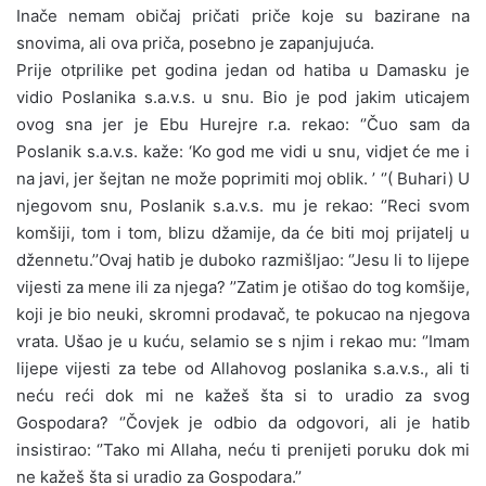
Inače nemam običaj pričati priče koje su bazirane na
snovima, ali ova priča, posebno je zapanjujuća.
Prije otprilike pet godina jedan od hatiba u Damasku je
vidio Poslanika s.a.v.s. u snu. Bio je pod jakim uticajem
ovog sna jer je Ebu Hurejre r.a. rekao: ‘’Čuo sam da
Poslanik s.a.v.s. kaže: ‘Ko god me vidi u snu, vidjet će me i
na javi, jer šejtan ne može poprimiti moj oblik. ’ ‘’( Buhari) U
njegovom snu, Poslanik s.a.v.s. mu je rekao: ‘’Reci svom
komšiji, tom i tom, blizu džamije, da će biti moj prijatelj u
džennetu.’’Ovaj hatib je duboko razmišljao: ‘’Jesu li to lijepe
vijesti za mene ili za njega? ’’Zatim je otišao do tog komšije,
koji je bio neuki, skromni prodavač, te pokucao na njegova
vrata. Ušao je u kuću, selamio se s njim i rekao mu: ‘’Imam
lijepe vijesti za tebe od Allahovog poslanika s.a.v.s., ali ti
neću reći dok mi ne kažeš šta si to uradio za svog
Gospodara? ‘’Čovjek je odbio da odgovori, ali je hatib
insistirao: ‘’Tako mi Allaha, neću ti prenijeti poruku dok mi
ne kažeš šta si uradio za Gospodara.’’