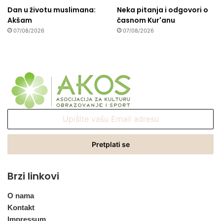
Dan u životu muslimana:
Neka pitanja i odgovori o
Akšam
časnom Kur'anu
07/08/2026
07/08/2026
Upišite
vašu
Email
adresu
Brzi linkovi
O nama
Kontakt
Impressum