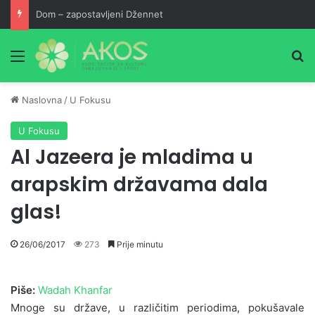
Dom – zapostavljeni Džennet
Meni
Pr
Naslovna
/
U Fokusu
U Fokusu
Al Jazeera je mladima u
arapskim državama dala
glas!
26/06/2017
273
Prije minutu
Piše:
Wadah Khanfar
Mnoge su države, u različitim periodima, pokušavale