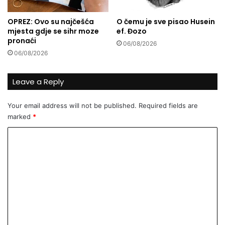
:
U
OPREZ: Ovo su najčešća
O čemu je sve pisao Husein
s
mjesta gdje se sihr moze
ef. Đozo
v
pronaći
06/08/2026
a
06/08/2026
k
u
o
Leave a Reply
d
n
Your email address will not be published.
Required fields are
j
marked
*
i
h
C
u
o
g
r
m
a
m
đ
e
e
n
n
j