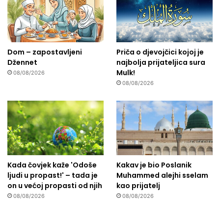
Dom – zapostavljeni
Priča o djevojčici kojoj je
Džennet
najbolja prijateljica sura
Mulk!
08/08/2026
08/08/2026
Kada čovjek kaže 'Odoše
Kakav je bio Poslanik
ljudi u propast!' – tada je
Muhammed alejhi sselam
on u većoj propasti od njih
kao prijatelj
08/08/2026
08/08/2026