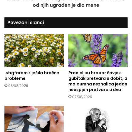
m
od njih ugrađen je dio mene
o
u
v
s
i
Povezani članci
l
ć
i
s
m
a
a
g
n
r
i
a
u
d
S
i
i
Istigfarom riješila bračne
Pronicljiv i hrabar čovjek
o
probleme
gubitak pretvara u dobit, a
s
1
maloumna neznalica jedan
k
7
08/08/2026
neuspjeh pretvara u dva
u
0
07/08/2026
m
u
n
a
r
a