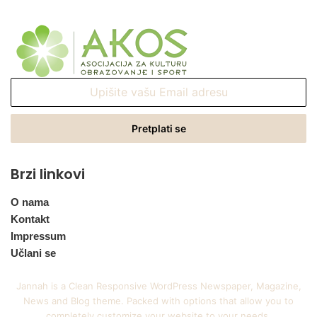
Upišite
vašu
Email
adresu
Brzi linkovi
O nama
Kontakt
Impressum
Učlani se
Jannah is a Clean Responsive WordPress Newspaper, Magazine,
News and Blog theme. Packed with options that allow you to
completely customize your website to your needs.