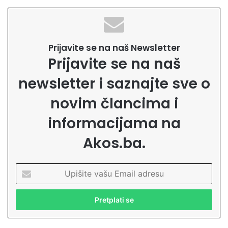
Prijavite se na naš Newsletter
Prijavite se na naš
newsletter i saznajte sve o
novim člancima i
informacijama na
Akos.ba.
U
p
i
š
i
t