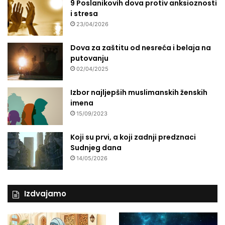
9 Poslanikovih dova protiv anksioznosti
i stresa
23/04/2026
Dova za zaštitu od nesreća i belaja na
putovanju
02/04/2025
Izbor najljepših muslimanskih ženskih
imena
15/09/2023
Koji su prvi, a koji zadnji predznaci
Sudnjeg dana
14/05/2026
Izdvajamo