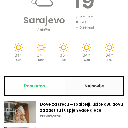
19
Sarajevo
19º - 19º
79%
0.99 km/h
Oblačno
31
34
35
34
34
℃
℃
℃
℃
℃
Sun
Mon
Tue
Wed
Thu
Popularno
Najnovije
Dove za sreću – roditelji, učite ovu dovu
za zaštitu i uspjeh vaše djece
15/03/2026