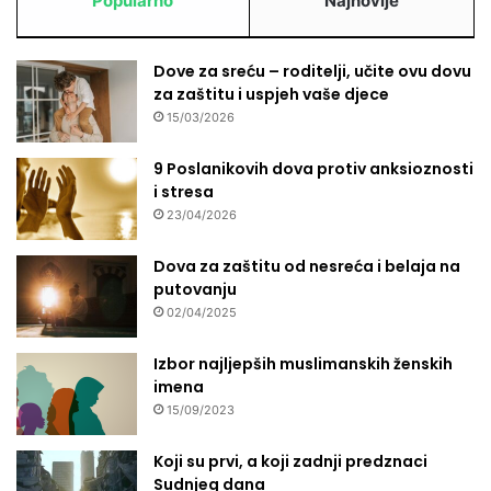
Popularno
Najnovije
Dove za sreću – roditelji, učite ovu dovu
za zaštitu i uspjeh vaše djece
15/03/2026
9 Poslanikovih dova protiv anksioznosti
i stresa
23/04/2026
Dova za zaštitu od nesreća i belaja na
putovanju
02/04/2025
Izbor najljepših muslimanskih ženskih
imena
15/09/2023
Koji su prvi, a koji zadnji predznaci
Sudnjeg dana