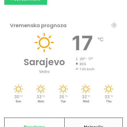
Vremenska prognoza
17
℃
Sarajevo
30º - 17º
85%
1.05 km/h
Vedro
30
33
35
32
33
℃
℃
℃
℃
℃
Sun
Mon
Tue
Wed
Thu