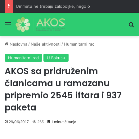
Ummetu ne trebaju žalopoljke, nego odgojeni ljudi
Meni
Pr
Naslovna
/
Naše aktivnosti
/
Humanitarni rad
Humanitarni rad
U Fokusu
AKOS sa pridruženim
članicama u ramazanu
pripremio 2545 iftara i 937
paketa
29/06/2017
265
1 minut čitanja