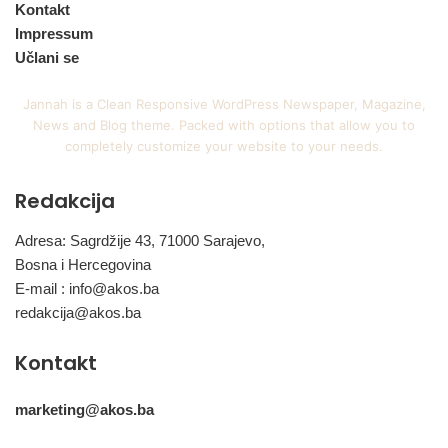
Kontakt
Impressum
Učlani se
Jannah is a Clean Responsive WordPress Newspaper, Magazine,
News and Blog theme. Packed with options that allow you to
completely customize your website to your needs.
Redakcija
Adresa: Sagrdžije 43, 71000 Sarajevo,
Bosna i Hercegovina
E-mail :
info@akos.ba
redakcija@akos.ba
Kontakt
marketing@akos.ba