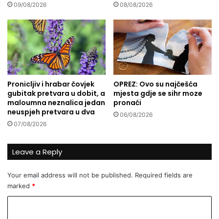
a
u
09/08/2026
08/08/2026
t
c
n
e
i
n
t
t
r
r
e
u
n
g
Pronicljiv i hrabar čovjek
OPREZ: Ovo su najčešća
i
r
gubitak pretvara u dobit, a
mjesta gdje se sihr moze
n
a
maloumna neznalica jedan
pronaći
z
d
neuspjeh pretvara u dva
06/08/2026
i
a
07/08/2026
n
S
a
i
A
s
Leave a Reply
t
k
l
a
Your email address will not be published.
Required fields are
e
marked
*
t
s
C
k
o
o