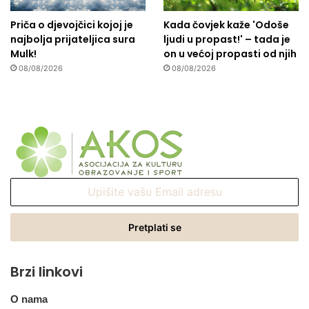
Priča o djevojčici kojoj je
Kada čovjek kaže 'Odoše
najbolja prijateljica sura
ljudi u propast!' – tada je
Mulk!
on u većoj propasti od njih
08/08/2026
08/08/2026
Upišite
vašu
Email
adresu
Brzi linkovi
O nama