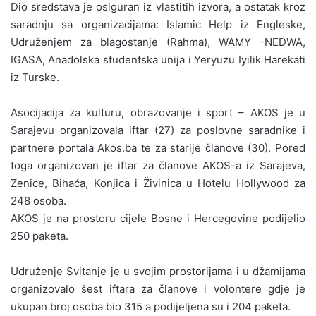
Dio sredstava je osiguran iz vlastitih izvora, a ostatak kroz
saradnju sa organizacijama: Islamic Help iz Engleske,
Udruženjem za blagostanje (Rahma), WAMY -NEDWA,
IGASA, Anadolska studentska unija i Yeryuzu Iyilik Harekati
iz Turske.
Asocijacija za kulturu, obrazovanje i sport – AKOS je u
Sarajevu organizovala iftar (27) za poslovne saradnike i
partnere portala Akos.ba te za starije članove (30). Pored
toga organizovan je iftar za članove AKOS-a iz Sarajeva,
Zenice, Bihaća, Konjica i Živinica u Hotelu Hollywood za
248 osoba.
AKOS je na prostoru cijele Bosne i Hercegovine podijelio
250 paketa.
Udruženje Svitanje je u svojim prostorijama i u džamijama
organizovalo šest iftara za članove i volontere gdje je
ukupan broj osoba bio 315 a podijeljena su i 204 paketa.