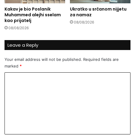
i
u
Kakav je bio Poslanik
Ukratko u srčanom nijjetu
j
i
Muhammed alejhi sselam
za namaz
e
ž
kao prijatelj
08/08/2026
n
i
08/08/2026
e
v
o
t
Leave a Reply
Your email address will not be published.
Required fields are
marked
*
C
o
m
m
e
n
t