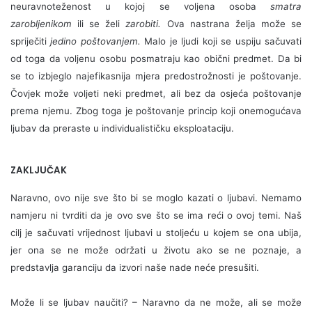
neuravnoteženost u kojoj se voljena osoba
smatra
zarobljenikom
ili se želi
zarobiti.
Ova nastrana želja može se
spriječiti
jedino poštovanjem.
Malo je ljudi koji se uspiju sačuvati
od toga da voljenu osobu posmatraju kao obični predmet. Da bi
se to izbjeglo najefikasnija mjera predostrožnosti je poštovanje.
Čovjek može voljeti neki predmet, ali bez da osjeća poštovanje
prema njemu. Zbog toga je poštovanje princip koji onemogućava
ljubav da preraste u individualističku eksploataciju.
ZAKLJUČAK
Naravno, ovo nije sve što bi se moglo kazati o ljubavi. Nemamo
namjeru ni tvrditi da je ovo sve što se ima reći o ovoj temi. Naš
cilj je sačuvati vrijednost ljubavi u stoljeću u kojem se ona ubija,
jer ona se ne može održati u životu ako se ne poznaje, a
predstavlja garanciju da izvori naše nade neće presušiti.
Može li se ljubav naučiti? – Naravno da ne može, ali se može