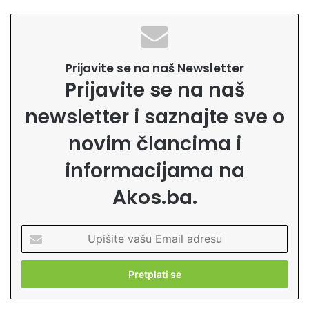
Prijavite se na naš Newsletter
Prijavite se na naš
newsletter i saznajte sve o
novim člancima i
informacijama na
Akos.ba.
U
p
i
š
i
t