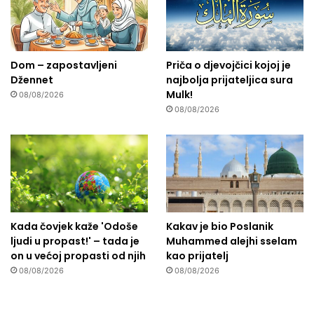
Dom – zapostavljeni
Priča o djevojčici kojoj je
Džennet
najbolja prijateljica sura
Mulk!
08/08/2026
08/08/2026
Kada čovjek kaže 'Odoše
Kakav je bio Poslanik
ljudi u propast!' – tada je
Muhammed alejhi sselam
on u većoj propasti od njih
kao prijatelj
08/08/2026
08/08/2026