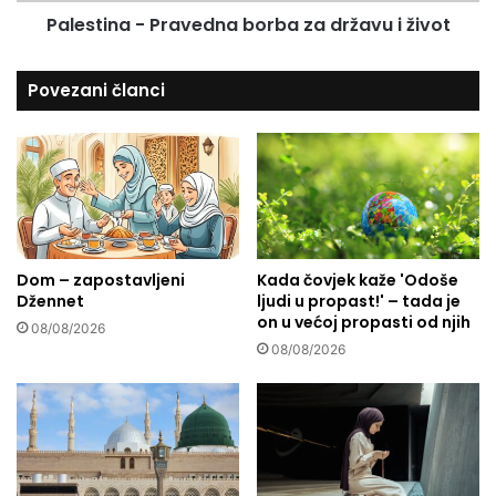
a
k
Palestina - Pravedna borba za državu i život
-
o
P
m
r
Povezani članci
o
a
d
v
r
e
ž
d
a
n
v
a
a
b
n
o
j
Dom – zapostavljeni
Kada čovjek kaže 'Odoše
r
Džennet
ljudi u propast!' – tada je
a
b
on u većoj propasti od njih
l
a
08/08/2026
i
z
08/08/2026
č
a
n
d
e
r
h
ž
i
a
g
v