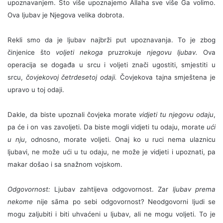
upoznavanjem. Što više upoznajemo Allaha sve više Ga volimo.
Ova ljubav je Njegova velika dobrota.
Rekli smo da je ljubav najbrži put upoznavanja. To je zbog
činjenice što
voljeti nekoga
pruzrokuje
njegovu ljubav.
Ova
operacija se događa u srcu i voljeti znači ugostiti, smjestiti u
srcu,
čovjekovoj
četrdesetoj odaji.
Čovjekova tajna smještena je
upravo u toj odaji.
Dakle, da biste upoznali čovjeka morate
vidjeti tu njegovu odaju
,
pa će i on vas zavoljeti. Da biste mogli vidjeti tu odaju, morate
ući
u nju
, odnosno, morate voljeti. Onaj ko u ruci nema ulaznicu
ljubavi, ne može ući u tu odaju, ne može je vidjeti i upoznati, pa
makar došao i sa snažnom vojskom.
Odgovornost:
Ljubav zahtijeva odgovornost. Zar
ljubav prema
nekome
nije sāma po sebi odgovornost? Neodgovorni ljudi se
mogu zaljubiti i biti uhvaćeni u ljubav, ali ne mogu voljeti. To je