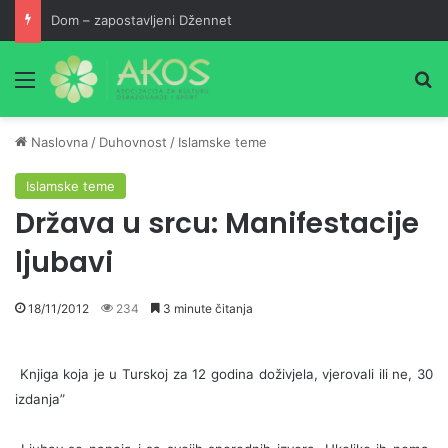
Dom – zapostavljeni Džennet
Meni
Pr
Naslovna
/
Duhovnost
/
Islamske teme
Islamske teme
Država u srcu: Manifestacije
ljubavi
18/11/2012
234
3 minute čitanja
Knjiga koja je u Turskoj za 12 godina doživjela, vjerovali ili ne, 30
izdanja”