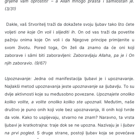
grijehe vam oprostiti!’ – a Allah mnogo prašta i samilostan je.
(3/31)
Dakle, vaš Stvoritelj traži da dokažete svoju ljubav tako što ćete
voljeti
one koje On voli
i
slijediti ih
. On od vas traži da povetite
pažnju onima koje On voli i da Njegove principe primijenite u
svom životu. Pored toga, On želi da znamo da će oni koji
zaborave i sāmi biti zaboravljeni:
Zaboravljaju Allaha, pa je i On
njih zaboravio. (9/67)
Upoznavanje:
Jedna od manifestacija ljubavi je i upoznavanje.
Najlakši metod upoznavanja jeste
upoznavanje sa ljubavlju.
To su
dvije aktivnosti koje su međusobno povezane.
Upoznajete onoliko
koliko volite, a volite onoliko koliko ste upoznali.
Međutim, naše
društvo je puno onih koji vole bez upoznavanja, ili onih koji tvrde
da vole. Kako to uspijevaju, stvarno ne znam? Naravno, ta vrsta
ljubavi je kratkotrajna: traje dok se ne upozna. Nazivaju je i
ljubav
na prvi pogled
. S druge strane, postoji ljubav koja se povećava