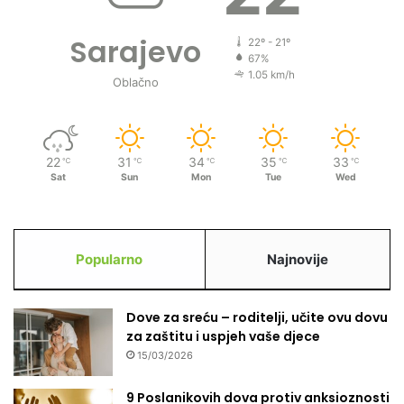
Sarajevo
22º - 21º
67%
1.05 km/h
Oblačno
22
31
34
35
33
℃
℃
℃
℃
℃
Sat
Sun
Mon
Tue
Wed
Popularno
Najnovije
Dove za sreću – roditelji, učite ovu dovu
za zaštitu i uspjeh vaše djece
15/03/2026
9 Poslanikovih dova protiv anksioznosti