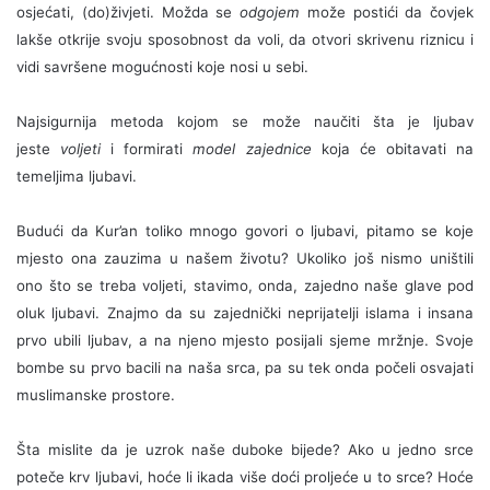
osjećati, (do)živjeti. Možda se
odgojem
može postići da čovjek
lakše otkrije svoju sposobnost da voli, da otvori skrivenu riznicu i
vidi savršene mogućnosti koje nosi u sebi.
Najsigurnija metoda kojom se može naučiti šta je ljubav
jeste
voljeti
i formirati
model zajednice
koja će obitavati na
temeljima ljubavi.
Budući da Kur’an toliko mnogo govori o ljubavi, pitamo se koje
mjesto ona zauzima u našem životu? Ukoliko još nismo uništili
ono što se treba voljeti, stavimo, onda, zajedno naše glave pod
oluk ljubavi. Znajmo da su zajednički neprijatelji islama i insana
prvo ubili ljubav, a na njeno mjesto posijali sjeme mržnje. Svoje
bombe su prvo bacili na naša srca, pa su tek onda počeli osvajati
muslimanske prostore.
Šta mislite da je uzrok naše duboke bijede? Ako u jedno srce
poteče krv ljubavi, hoće li ikada više doći proljeće u to srce? Hoće