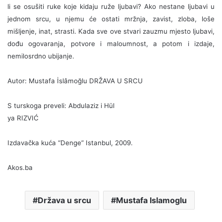
li se osušiti ruke koje kidaju ruže ljubavi? Ako nestane ljubavi u
jednom srcu, u njemu će ostati mržnja, zavist, zloba, loše
mišljenje, inat, strasti. Kada sve ove stvari zauzmu mjesto ljubavi,
dođu ogovaranja, potvore i maloumnost, a potom i izdaje,
nemilosrdno ubijanje.
Autor: Mustafa İslâmoğlu DRŽAVA U SRCU
S turskoga preveli: Abdulaziz i Hül
ya RIZVIĆ
Izdavačka kuća “Denge” Istanbul, 2009.
Akos.ba
Država u srcu
Mustafa Islamoglu