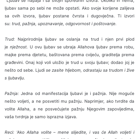
Ljubav se napaja i sa svojih sporednih izvora. Ukoliko ih nema,
ljubav sama po sebi ne može opstati. Ako svoje korijene zalijeva
sa ovih izvora, ljubav postane čvrsta i dugovječna. Ti izvori
su:
trud, pažnja, upoznavanje, odgovornost i poštovanje.
Trud:
Najprirodnija ljubav se oslanja na trud i njen prvi plod
je
nježnost.
U ovu ljubav se ubraja Allahova ljubav prema robu,
majke prema djetetu, baštovana prema cvijeću, graditelja prema
građevini. Onaj koji voli uložio je trud u svoju ljubav; dodao joj je
nešto od sebe. Ljudi
se zasite hljebom, odrastaju sa trudom i žive
s ljubavlju.
Pažnja:
Jedna od manifestacija ljubavi je i pažnja. Nije moguće
nešto voljeti, a ne posvetiti mu pažnju. Naprimjer, ako tvrdite da
volite Allaha, a ne posvećujete pažnju Njegovim zapovijedima,
vaša tvrdnja je samo isprazna izjava.
Reci: ‘Ako Allaha volite – mene slijedite, i vas će Allah voljeti i