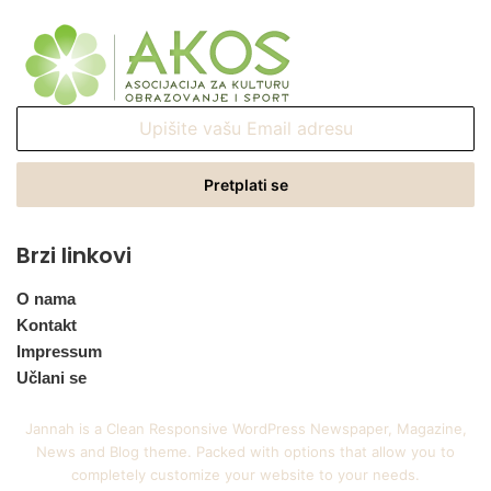
Upišite
vašu
Email
adresu
Brzi linkovi
O nama
Kontakt
Impressum
Učlani se
Jannah is a Clean Responsive WordPress Newspaper, Magazine,
News and Blog theme. Packed with options that allow you to
completely customize your website to your needs.