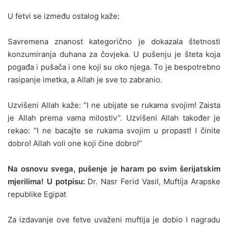
U fetvi se između ostalog kaže:
Savremena znanost kategorično je dokazala štetnosti
konzumiranja duhana za čovjeka. U pušenju je šteta koja
pogađa i pušača i one koji su oko njega. To je bespotrebno
rasipanje imetka, a Allah je sve to zabranio.
Uzvišeni Allah kaže: ‘’I ne ubijate se rukama svojim! Zaista
je Allah prema vama milostiv’’. Uzvišeni Allah također je
rekao: ‘’I ne bacajte se rukama svojim u propast! I činite
dobro! Allah voli one koji čine dobro!’’
Na osnovu svega, pušenje je haram po svim šerijatskim
mjerilima!
U potpisu:
Dr. Nasr Ferid Vasil
, Muftija Arapske
republike Egipat
Za izdavanje ove fetve uvaženi muftija je dobio I nagradu