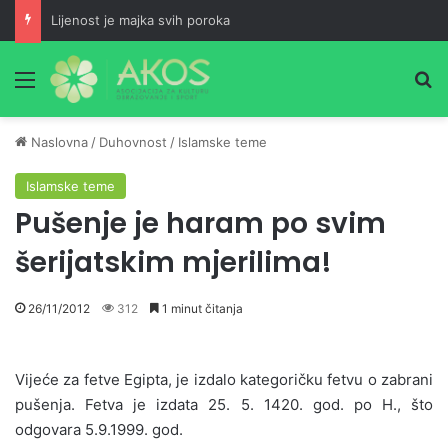
Lijenost je majka svih poroka
Meni
Pr
Naslovna
/
Duhovnost
/
Islamske teme
Islamske teme
Pušenje je haram po svim
šerijatskim mjerilima!
26/11/2012
312
1 minut čitanja
Vijeće za fetve Egipta, je izdalo kategoričku fetvu o zabrani
pušenja. Fetva je izdata 25. 5. 1420. god. po H., što
odgovara 5.9.1999. god.