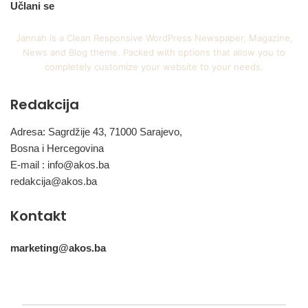
Učlani se
Jannah is a Clean Responsive WordPress Newspaper, Magazine,
News and Blog theme. Packed with options that allow you to
completely customize your website to your needs.
Redakcija
Adresa: Sagrdžije 43, 71000 Sarajevo,
Bosna i Hercegovina
E-mail :
info@akos.ba
redakcija@akos.ba
Kontakt
marketing@akos.ba