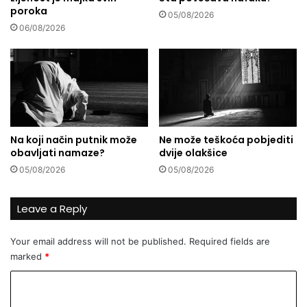
poroka
a
a
05/08/2026
r
m
06/08/2026
č
o
a
m
s
o
t
r
i
a
j
u
Na koji način putnik može
Ne može teškoća pobjediti
i
obavljati namaze?
dvije olakšice
z
b
05/08/2026
05/08/2026
r
i
Leave a Reply
s
a
Your email address will not be published.
Required fields are
t
i
marked
*
t
C
r
a
o