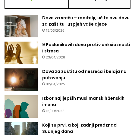
d
o
Dove za sreću – roditelji, učite ovu dovu
v
za zaštitu i uspjeh vaše djece
e
15/03/2026
9 Poslanikovih dova protiv anksioznosti
i stresa
23/04/2026
Dova za zaštitu od nesreća i belaja na
putovanju
02/04/2025
Izbor najljepših muslimanskih ženskih
imena
15/09/2023
Koji su prvi, a koji zadnji predznaci
Sudnjeg dana