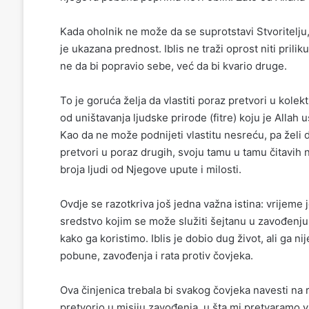
Kada oholnik ne može da se suprotstavi Stvoritelj
je ukazana prednost. Iblis ne traži oprost niti prili
ne da bi popravio sebe, već da bi kvario druge.
To je goruća želja da vlastiti poraz pretvori u kol
od uništavanja ljudske prirode (
fitre
) koju je Allah
Kao da ne može podnijeti vlastitu nesreću, pa želi 
pretvori u poraz drugih, svoju tamu u tamu čitavih 
broja ljudi od Njegove upute i milosti.
Ovdje se
raz
otkriva još jedna važna istina: vrijeme 
sredstvo kojim se može služiti šejtanu u zavođenju
kako ga koristimo. Iblis je dobio dug život, ali ga ni
pobune, zavođenja i rata protiv čovjeka.
Ova činjenica trebala bi svakog čovjeka navesti na 
pretvorio u misiju zavođenja, u šta mi pretvaramo 