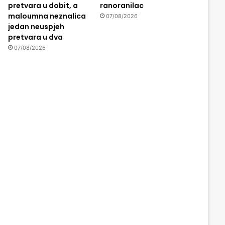
pretvara u dobit, a
ranoranilac
maloumna neznalica
07/08/2026
jedan neuspjeh
pretvara u dva
07/08/2026