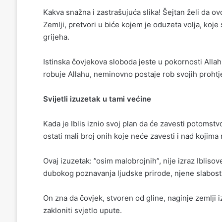
Kakva snažna i zastrašujuća slika!
Šejtan želi da o
Zemlji, pretvori u biće kojem je oduzeta volja, koje 
grijeha
.
Istinska
čovjekova sloboda
jeste
u pokornosti Allah
robuje Allahu, neminovno postaje rob svojih prohtje
Svijetli izuzetak u tami većine
Kada je Iblis iznio svoj plan da će zavesti potomst
ostati mali broj onih koje neće zavesti i nad kojima 
Ovaj izuzetak:
”osim malobrojnih”
, nije izraz Iblis
dubokog poznavanja ljudske prirode, njene slabosti
On zna da čovjek, stvoren od gline, naginje zemlji 
zakloniti svjetlo upute.