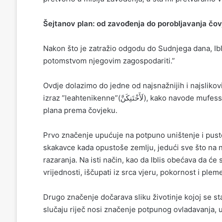
Šejtanov plan: od zavođenja do porobljavanja čo
Nakon što je zatražio odgodu do Sudnjega dana, Iblis 
potomstvom njegovim zagospodariti.”
Ovdje dolazimo do jedne od najsnažnijih i najslikovit
izraz
”leahtenikenne”
(
لَأَحْتَنِكَنَّ
), kako navode mufessir
plana prema čovjeku.
Prvo značenje upućuje na potpuno uništenje i pust
skakavce kada opustoše zemlju,
jedući sve što na n
razaranja. Na isti način, kao da Iblis obećava da će
vrijednosti, iščupati iz srca vjeru, pokornost i plem
Drugo značenje
dočarava
sliku životinje kojoj se 
slučaju riječ nosi značenje potpunog ovladavanja, 