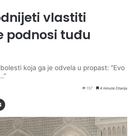
nijeti vlastiti
ne podnosi tuđu
n bolesti koja ga je odvela u propast: “Evo
.”
157
4 minute čitanja
Podijeli putem Emaila