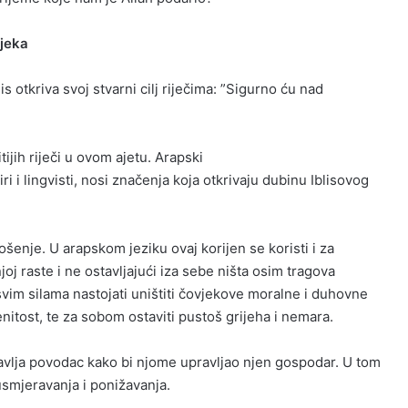
vjeka
otkriva svoj stvarni cilj riječima:
”Sigurno ću
nad
ijih riječi u ovom ajetu. Arapski
i i lingvisti, nosi značenja koja otkrivaju dubinu Iblisovog
ošenje. U arapskom jeziku ovaj korijen se
koristi i za
joj raste i ne ostavljajući iza sebe ništa osim tragova
 svim silama nastojati uništiti čovjekove moralne i duhovne
enitost, te za sobom ostaviti pustoš grijeha i nemara.
stavlja povodac kako bi njome upravljao njen gospodar. U tom
usmjeravanja i ponižavanja.