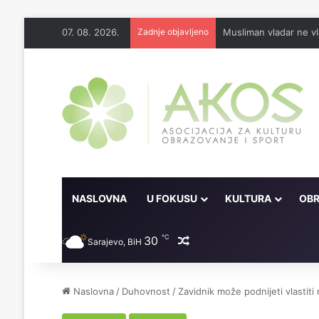
07. 08. 2026.
Zadnje objavljeno
Musliman vladar ne vl
NASLOVNA
U FOKUSU
KULTURA
OBR
℃
30
Random članak
Sarajevo, BiH
Naslovna
/
Duhovnost
/
Zavidnik može podnijeti vlastit