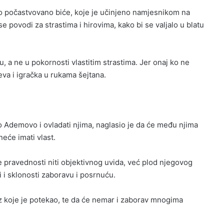
vo počastvovano biće, koje je učinjeno namjesnikom na
se povodi za strastima i hirovima, kako bi se valjalo u blatu
u, a ne u pokornosti vlastitim strastima. Jer onaj ko ne
va i igračka u rukama šejtana.
vo Ademovo i ovladati njima, naglasio je da će među njima
neće imati vlast.
ove pravednosti niti objektivnog uvida, već plod njegovog
 i sklonosti zaboravu i posrnuću.
iz koje je potekao, te da će nemar i zaborav mnogima