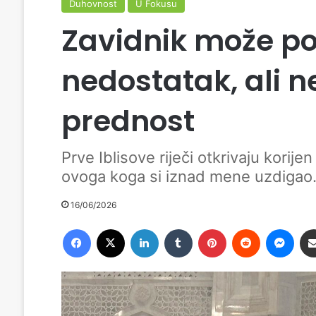
Duhovnost
U Fokusu
Zavidnik može pod
nedostatak, ali 
prednost
Prve Iblisove riječi otkrivaju korije
ovoga koga si iznad mene uzdigao..
16/06/2026
Facebook
X
LinkedIn
Tumblr
Pinterest
Reddit
Messenger