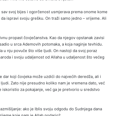
u, sav svoj bijes i ogorčenost usmjerava prema onome kome
ku da ispravi svoju grešku. On traži samo jedno – vrijeme. Ali
ektivnu propast čovječanstva. Kao da njegov opstanak zavisi
 usadio u srca Ademovih potomaka, a koja naginje tevhidu.
da u nju
povuče što više ljudi. On nastoji da svoj poraz
naroda i svoju udaljenost od Allaha u udaljenost što većeg
je dar koji čovjeka može uzdići do najvećih deredža, ali i
 ljudi. Zato nije presudno koliko nam je vremena dato, već
je iskoristio za pokajanje, već ga je pretvorio u sredstvo
razmišljanje: ako je Iblis svoju odgodu do Sudnjega dana
vrijeme koje nam je Allah podario?