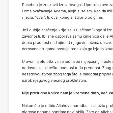
Posebno je znakovit izraz ”ovoga”. Upotreba ove za
i omalovažavanje Adema, alejhis-selam. Kao da Iblis
riječju: ”ovaj”, tj. ovaj kojeg si stvorio od gline.
Još dublje značenje krije se u riječima:
”koga si iz
zavidnosti. Iblis
ne osporava samu činjenicu da je A
dobio prednost nad njim. U njegovim očima upravo je
darovana drugome postaje rana koja ga izjeda iznut
U ovo
m ajetu
otkriva se jedna od najopasnijih bole
nedostatak, ali teško podnosi tuđu prednost. Z
bog 
nezadovoljstvom zbog toga što je blagodat pripala
uzrok njegovog vječnog prokletstva.
Nije presudno koliko nam je vremena dato, već k
Nakon što je odbio Allahovu naredbu i zaslužio prokl
njegova pobuna poprima novi oblik. Zato od Allaha 