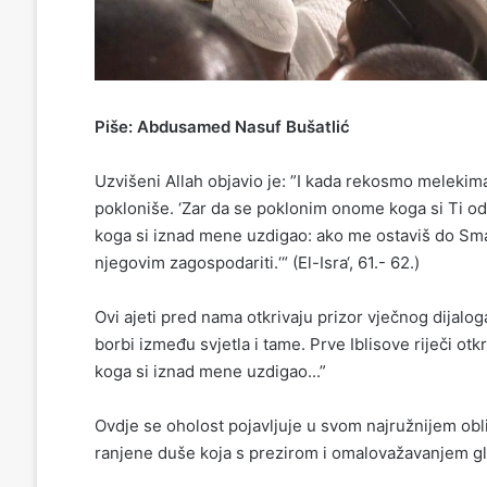
Piše: Abdusamed Nasuf Bušatlić
Uzvišeni Allah objavio je:
”I kada rekosmo melekim
pokloniše.
‘
Zar da se poklonim onome koga si Ti od 
koga si iznad mene uzdigao: ako me ostaviš do Sm
njegovim zagospodariti.
‘
“
(El-Isra
‘
, 61.- 62.)
Ovi ajeti pred nama otkrivaju prizor
vječnog
dijalog
borbi između svjetla i tame.
Prve Iblisove riječi otk
koga si iznad mene uzdigao.
.
.”
Ovdje se oholost pojavljuje u svom najružnijem obl
ranjene duše koja s prezirom i omalovažavanjem gle