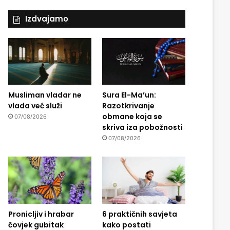
Izdvajamo
Musliman vladar ne
Sura El-Ma’un:
vlada već služi
Razotkrivanje
obmane koja se
07/08/2026
skriva iza pobožnosti
07/08/2026
Pronicljiv i hrabar
6 praktičnih savjeta
čovjek gubitak
kako postati