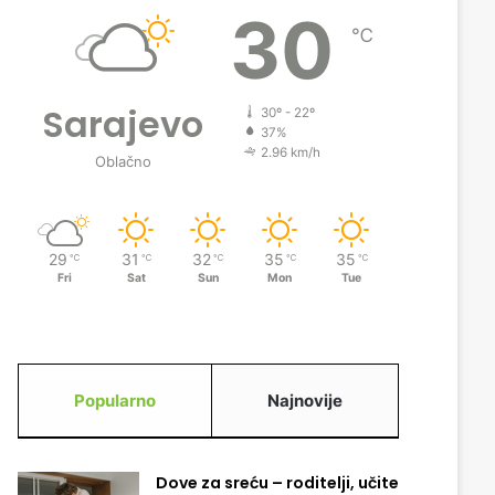
30
℃
Sarajevo
30º - 22º
37%
2.96 km/h
Oblačno
29
31
32
35
35
℃
℃
℃
℃
℃
Fri
Sat
Sun
Mon
Tue
Popularno
Najnovije
Dove za sreću – roditelji, učite