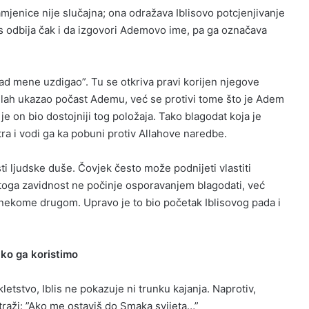
mjenice nije slučajna; ona odražava Iblisovo potcjenjivanje
 odbija čak i da izgovori
Ademovo
ime, pa ga označava
nad mene uzdigao”.
Tu se otkriva pravi korijen njegove
llah ukazao počast Ademu, već se protivi tome što je Adem
 on bio dostojniji tog položaja. Tako blagodat koja je
ra i vodi ga ka pobuni protiv Allahove naredbe.
sti ljudske duše
. Č
ovjek često može podnijeti vlastiti
toga
zavi
dnost
ne počinje osporavanjem blagodati, već
 nekome drugom. Upravo je to bio početak Iblisovog pada i
ako ga koristimo
etstvo, Iblis ne pokazuje ni trunku kajanja. Naprotiv,
traži:
”Ako me ostaviš do Smaka svijeta…”