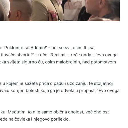
a:
‘
Poklonite se Ademu!
‘
– oni se svi, osim Iblisa,
ilovače stvorio?
‘
– reče.
‘R
eci mi
‘
– reče onda
–
‘
evo ovoga
aka svijeta sigurno ću, osim malobrojnih, nad potomstvom
a u kojem je sažeta priča o padu i uzdizanju, te
stoljet
noj
rivaju korijen bolesti koja ga je odvela u propast:
“Evo ovoga
iku. Međutim, to nije samo obična oholost, već oholost
da na čovjeka i njegovo porijeklo.