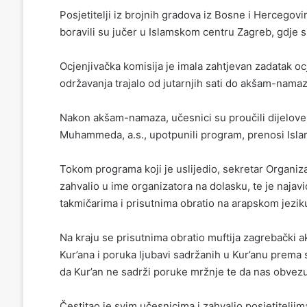
Posjetitelji iz brojnih gradova iz Bosne i Hercegovi
boravili su jučer u Islamskom centru Zagreb, gdje su
Ocjenjivačka komisija je imala zahtjevan zadatak o
održavanja trajalo od jutarnjih sati do akšam-nama
Nakon akšam-namaza, učesnici su proučili dijelove 
Muhammeda, a.s., upotpunili program, prenosi Isla
Tokom programa koji je uslijedio, sekretar Organiz
zahvalio u ime organizatora na dolasku, te je najav
takmičarima i prisutnima obratio na arapskom jezik
Na kraju se prisutnima obratio muftija zagrebački a
Kur’ana i poruka ljubavi sadržanih u Kur’anu prema 
da Kur’an ne sadrži poruke mržnje te da nas obvezuj
Čestitao je svim učesnicima i zahvalio posjetitelji