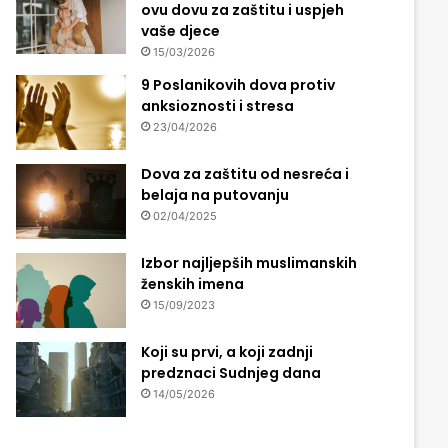
ovu dovu za zaštitu i uspjeh
vaše djece
15/03/2026
9 Poslanikovih dova protiv
anksioznosti i stresa
23/04/2026
Dova za zaštitu od nesreća i
belaja na putovanju
02/04/2025
Izbor najljepših muslimanskih
ženskih imena
15/09/2023
Koji su prvi, a koji zadnji
predznaci Sudnjeg dana
14/05/2026