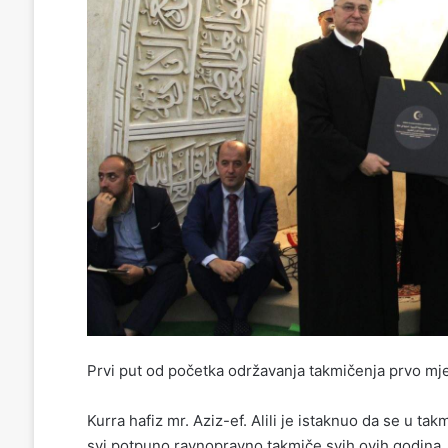
Prvi put od početka održavanja takmičenja prvo mjes
Kurra hafiz mr. Aziz-ef. Alili je istaknuo da se u t
svi potpuno ravnopravno takmiče svih ovih godina.