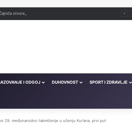
Čajniča otvorena džamija srušena 1943. godine
AZOVANJE I ODGOJ
DUHOVNOST
SPORT I ZDRAVLJE
no 29. međunarodno takmičenje u učenju Kur’ana, prvi put