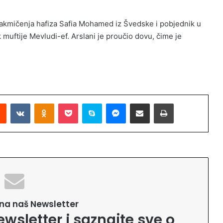
takmičenja hafiza Safia Mohamed iz Švedske i pobjednik u
 muftije Mevludi-ef. Arslani je proučio dovu, čime je
Reddit
VKontakte
Odnoklassniki
Pocket
Skype
Messenger
Podijeli putem Emaila
Printaj
e na naš Newsletter
ewsletter i saznajte sve o