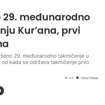
o 29. međunarodno
nju Kur’ana, prvi
na
vršeno 29. međunarodno takmičenje u
ut od kada se održava takmičenje prvo
408
1 minut čitanja
Podijeli putem Emaila