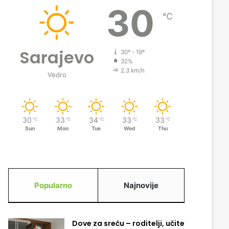
30
℃
Sarajevo
30º - 19º
32%
2.3 km/h
Vedro
30
33
34
33
33
℃
℃
℃
℃
℃
Sun
Mon
Tue
Wed
Thu
Popularno
Najnovije
Dove za sreću – roditelji, učite