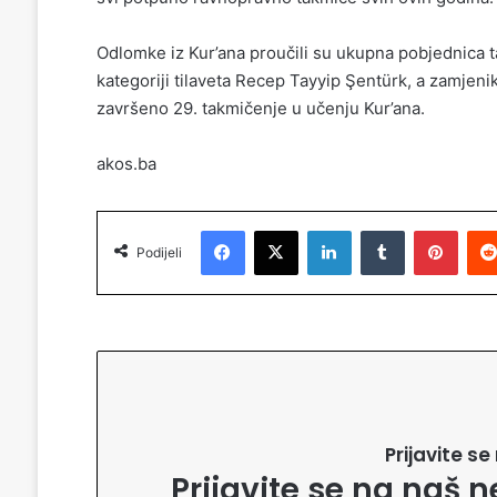
Odlomke iz Kur’ana proučili su ukupna pobjednica 
kategoriji tilaveta Recep Tayyip Şentürk, a zamjenik
završeno 29. takmičenje u učenju Kur’ana.
akos.ba
Facebook
X
LinkedIn
Tumblr
Pinterest
Podijeli
Prijavite s
Prijavite se na naš n