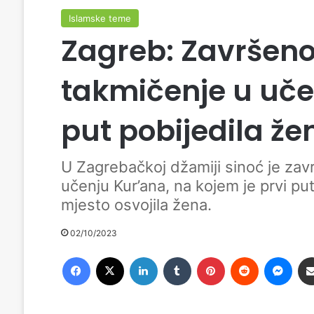
Islamske teme
Zagreb: Završen
takmičenje u uče
put pobijedila že
U Zagrebačkoj džamiji sinoć je za
učenju Kur’ana, na kojem je prvi p
mjesto osvojila žena.
02/10/2023
Facebook
X
LinkedIn
Tumblr
Pinterest
Reddit
Messenger