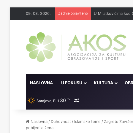
09. 08. 2026.
Zadnje objavljeno
U Milatkovićima kod 
NASLOVNA
U FOKUSU
KULTURA
OBR
℃
30
Random članak
Sarajevo, BiH
Naslovna
/
Duhovnost
/
Islamske teme
/
Zagreb: Završe
pobijedila žena