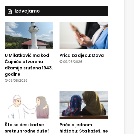
Izdvajamo
U Milatkovićima kod
Priča za djecu: Dova
Čajniča otvorena
09/08/2026
džamija srušena 1943.
godine
09/08/2026
Šta se desi kad se
Priča o jednom
sretnu srodne duše?
hidžabu: Šta kažeš, ne