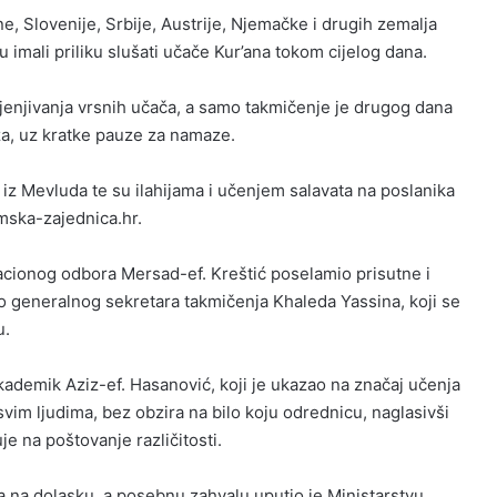
ne, Slovenije, Srbije, Austrije, Njemačke i drugih zemalja
 imali priliku slušati učače Kur’ana tokom cijelog dana.
cjenjivanja vrsnih učača, a samo takmičenje je drugog dana
za, uz kratke pauze za namaze.
iz Mevluda te su ilahijama i učenjem salavata na poslanika
mska-zajednica.hr.
acionog odbora Mersad-ef. Kreštić poselamio prisutne i
io generalnog sekretara takmičenja Khaleda Yassina, koji se
u.
kademik Aziz-ef. Hasanović, koji je ukazao na značaj učenja
svim ljudima, bez obzira na bilo koju odrednicu, naglasivši
e na poštovanje različitosti.
ma na dolasku, a posebnu zahvalu uputio je Ministarstvu