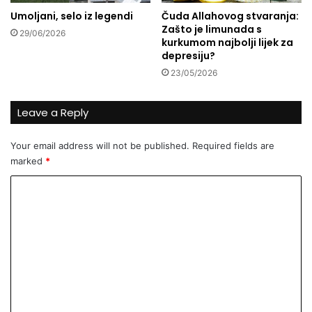
m
Umoljani, selo iz legendi
Čuda Allahovog stvaranja:
i
Zašto je limunada s
29/06/2026
f
kurkumom najbolji lijek za
i
depresiju?
z
23/05/2026
i
č
k
Leave a Reply
o
m
Your email address will not be published.
Required fields are
a
marked
*
k
t
C
i
o
v
n
m
o
m
š
ć
e
u
n
?
t