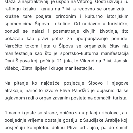
staza, a najatraktivniji je uspon na Vitorog. Gosti uživaju i u
raftingu kajaku i kanuu na Plivi, a redovno se organizuju i
kružne ture posjete prirodnim i kulturno istorijskim
spomenicima Šipova i okoline. Od nedavno u turističkoj
ponudi se nalazi i posmatranje divljih životinja, što
pokazalo kao pravi potez za upotpunjavanje ponude.
Naročito tokom ljeta u Šipovu se organizuje čitav niz
manifestacija kao što je sportsko-kulturna manifestacija
Dani Šipova koji počinju 21. jula, te Vikend na Plivi, Janjski
višeboj, Zlatni lipljen i druge manifestacije.
Na pitanje ko najčešće posjećuje Šipovo i njegove
atrakcije, naročito izvore Plive Pandžić je objasnio da se
uglavnom radi o organizavanim posjetama domaćih turista.
“Imamo i goste sa strane, obično su u pitanju ribolovci, a u
posljednje vrijeme dosta je gostiju iz Saudijske Arabije koji
posjećuju kompletnu dolinu Plive od Jajca, pa do samih