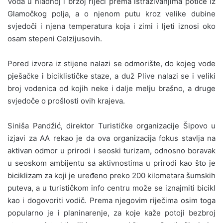
Voda u hladnoj i brzoj rijeci prema istraživanjima potiče iz
Glamočkog polja, a o njenom putu kroz velike dubine
svjedoči i njena temperatura koja i zimi i ljeti iznosi oko
osam stepeni Celzijusovih.
Pored izvora iz stijene nalazi se odmorište, do kojeg vode
pješačke i biciklističke staze, a duž Plive nalazi se i veliki
broj vodenica od kojih neke i dalje melju brašno, a druge
svjedoče o prošlosti ovih krajeva.
Siniša Pandžić, direktor Turističke organizacije Šipovo u
izjavi za AA rekao je da ova organizacija fokus stavlja na
aktivan odmor u prirodi i seoski turizam, odnosno boravak
u seoskom ambijentu sa aktivnostima u prirodi kao što je
biciklizam za koji je uređeno preko 200 kilometara šumskih
puteva, a u turističkom info centru može se iznajmiti bicikl
kao i dogovoriti vodič. Prema njegovim riječima osim toga
popularno je i planinarenje, za koje kaže potoji bezbroj