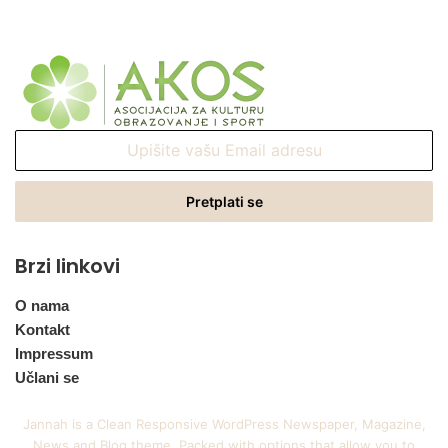
Upišite
vašu
Email
adresu
Brzi linkovi
O nama
Kontakt
Impressum
Učlani se
Jannah is a Clean Responsive WordPress Newspaper, Magazine,
News and Blog theme. Packed with options that allow you to