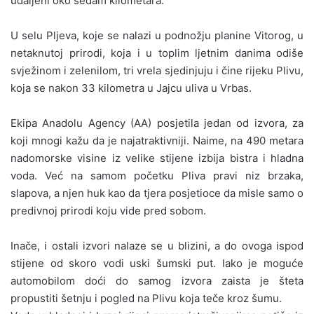
udaljeni oko sedam kilometara.
U selu Pljeva, koje se nalazi u podnožju planine Vitorog, u
netaknutoj prirodi, koja i u toplim ljetnim danima odiše
svježinom i zelenilom, tri vrela sjedinjuju i čine rijeku Plivu,
koja se nakon 33 kilometra u Jajcu uliva u Vrbas.
Ekipa Anadolu Agency (AA) posjetila jedan od izvora, za
koji mnogi kažu da je najatraktivniji. Naime, na 490 metara
nadomorske visine iz velike stijene izbija bistra i hladna
voda. Već na samom početku Pliva pravi niz brzaka,
slapova, a njen huk kao da tjera posjetioce da misle samo o
predivnoj prirodi koju vide pred sobom.
Inače, i ostali izvori nalaze se u blizini, a do ovoga ispod
stijene od skoro vodi uski šumski put. Iako je moguće
automobilom doći do samog izvora zaista je šteta
propustiti šetnju i pogled na Plivu koja teče kroz šumu.