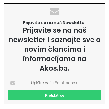
Prijavite se na naš Newsletter
Prijavite se na naš
newsletter i saznajte sve o
novim člancima i
informacijama na
Akos.ba.
U
p
i
š
i
t