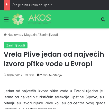
Šta je sihir i kako se liječi?
Meni
Pr
Naslovna
/
Magazin
/
Zanimljivosti
Zanimljivosti
Vrela Plive jedan od najvećih
izvora pitke vode u Evropi
16/07/2017
331
2 minute čitanja
Jedan od najvećih izvora pitke vode u Evropi ujedno je i
jedna od najvećih turističkih atrakcija Opštine Šipovo, a u
pitanju su izvori rijeke Plive koji su od centra ovog grada