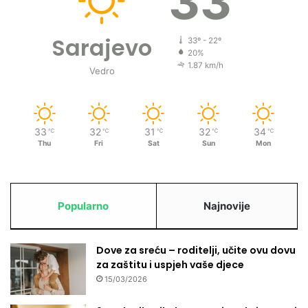
33
Sarajevo
33º - 22º
20%
1.87 km/h
Vedro
33
32
31
32
34
℃
℃
℃
℃
℃
Thu
Fri
Sat
Sun
Mon
Popularno
Najnovije
Dove za sreću – roditelji, učite ovu dovu
za zaštitu i uspjeh vaše djece
15/03/2026