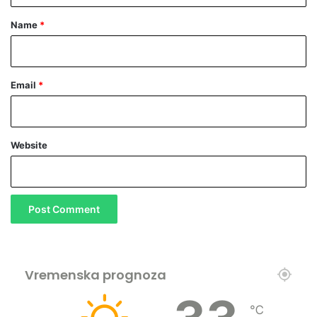
*
Name
*
Email
*
Website
Vremenska prognoza
℃