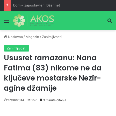
Dom – zapostavljeni Džennet
Meni
Pr
Naslovna
/
Magazin
/
Zanimljivosti
Zanimljivosti
Ususret ramazanu: Nana
Fatima (83) nikome ne da
ključeve mostarske Nezir-
agine džamije
27/06/2014
257
3 minute čitanja