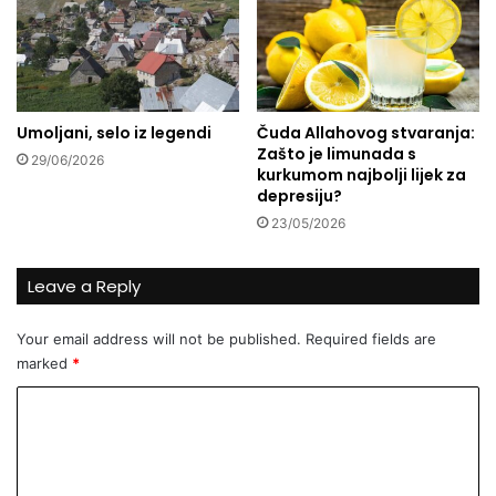
o
i
b
c
n
i
o
:
v
S
Umoljani, selo iz legendi
Čuda Allahovog stvaranja:
i
a
Zašto je limunada s
m
29/06/2026
B
kurkumom najbolji lijek za
o
B
depresiju?
p
I
23/05/2026
o
b
k
a
i
n
Leave a Reply
d
k
a
o
Your email address will not be published.
Required fields are
n
m
marked
*
e
z
v
a
C
e
2
o
z
7
e
.
m
,
n