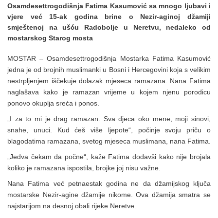
Osamdesettrogodišnja Fatima Kasumović sa mnogo ljubavi i
vjere već 15-ak godina brine o Nezir-aginoj džamiji
smještenoj na ušću Radobolje u Neretvu, nedaleko od
mostarskog Starog mosta
MOSTAR – Osamdesettrogodišnja Mostarka Fatima Kasumović
jedna je od brojnih muslimanki u Bosni i Hercegovini koja s velikim
nestrpljenjem iščekuje dolazak mjeseca ramazana. Nana Fatima
naglašava kako je ramazan vrijeme u kojem njenu porodicu
ponovo okuplja sreća i ponos.
„I za to mi je drag ramazan. Sva djeca oko mene, moji sinovi,
snahe, unuci. Kud ćeš više ljepote“, počinje svoju priču o
blagodatima ramazana, svetog mjeseca muslimana, nana Fatima.
„Jedva čekam da počne“, kaže Fatima dodavši kako nije brojala
koliko je ramazana ispostila, brojke joj nisu važne.
Nana Fatima već petnaestak godina ne da džamijskog ključa
mostarske Nezir-agine džamije nikome. Ova džamija smatra se
najstarijom na desnoj obali rijeke Neretve.