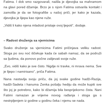
Fatima. I dok smo razgovarali, naišla je djevojka sa mahramom
na glavi pored džamije. Brzo je s njom Fatima ostvarila kontakt i
zamolila je da se fotografiše u našoj priči, jer kako je kazala,
djevojka je lijepa kao njene ruže.
„Vidiš li kako njena mladost pristaje ovoj ljepoti“, dodaje.
– Radost druženja sa vjernicima
Svako druženje sa vjernicima Fatimi pričinjava veliku radost.
Stoga po svu noć iščekuje kada će sabah namaz, da se podruži
sa ljudima, da ponovo počne zalijevati svoje ruže.
„Evo, vidiš kako je sve čisto. Nigdje ni travke, ni mrava nema. Sve
je lijepo i namirisano“, priča Fatima.
Nana nastavlja svoju priču, da joj svake godine hadži-Razija,
hadži-Sadeta i hanuma Zenka pošalju hediju da može kupiti sve
što joj je potrebno, kako bi džamija bila besprijekorno čista. Nani
Fatimi ramazan je vrijeme novog rađanja i stoga ga s
nestrpljenjem iz godine u godinu čeka i njemu se nada.