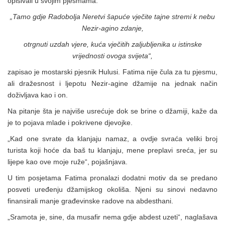
opisivali u svojim pjesmama.
„Tamo gdje Radobolja Neretvi šapuće vječite tajne stremi k nebu
Nezir-agino zdanje,
otrgnuti uzdah vjere, kuća vječitih zaljubljenika u istinske
vrijednosti ovoga svijeta“,
zapisao je mostarski pjesnik Hulusi. Fatima nije čula za tu pjesmu,
ali dražesnost i ljepotu Nezir-agine džamije na jednak način
doživljava kao i on.
Na pitanje šta je najviše usrećuje dok se brine o džamiji, kaže da
je to pojava mlade i pokrivene djevojke.
„Kad one svrate da klanjaju namaz, a ovdje svraća veliki broj
turista koji hoće da baš tu klanjaju, mene preplavi sreća, jer su
lijepe kao ove moje ruže“, pojašnjava.
U tim posjetama Fatima pronalazi dodatni motiv da se predano
posveti uređenju džamijskog okoliša. Njeni su sinovi nedavno
finansirali manje građevinske radove na abdesthani.
„Sramota je, sine, da musafir nema gdje abdest uzeti“, naglašava