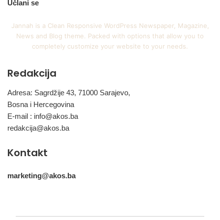
Učlani se
Jannah is a Clean Responsive WordPress Newspaper, Magazine,
News and Blog theme. Packed with options that allow you to
completely customize your website to your needs.
Redakcija
Adresa: Sagrdžije 43, 71000 Sarajevo,
Bosna i Hercegovina
E-mail :
info@akos.ba
redakcija@akos.ba
Kontakt
marketing@akos.ba