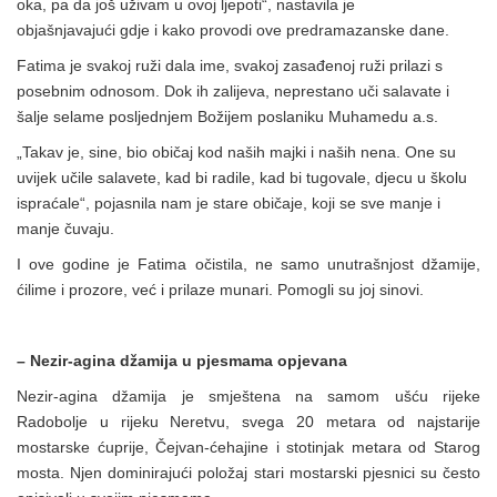
oka, pa da još uživam u ovoj ljepoti“, nastavila je
objašnjavajući gdje i kako provodi ove predramazanske dane.
Fatima je svakoj ruži dala ime, svakoj zasađenoj ruži prilazi s
posebnim odnosom. Dok ih zalijeva, neprestano uči salavate i
šalje selame posljednjem Božijem poslaniku Muhamedu a.s.
„Takav je, sine, bio običaj kod naših majki i naših nena. One su
uvijek učile salavete, kad bi radile, kad bi tugovale, djecu u školu
ispraćale“, pojasnila nam je stare običaje, koji se sve manje i
manje čuvaju.
I ove godine je Fatima očistila, ne samo unutrašnjost džamije,
ćilime i prozore, već i prilaze munari. Pomogli su joj sinovi.
– Nezir-agina džamija u pjesmama opjevana
Nezir-agina džamija je smještena na samom ušću rijeke
Radobolje u rijeku Neretvu, svega 20 metara od najstarije
mostarske ćuprije, Čejvan-ćehajine i stotinjak metara od Starog
mosta. Njen dominirajući položaj stari mostarski pjesnici su često