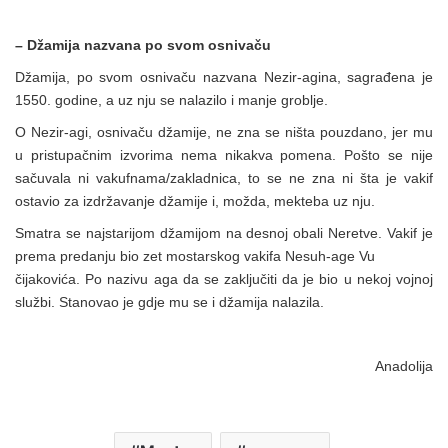
– Džamija nazvana po svom osnivaču
Džamija, po svom osnivaču nazvana Nezir-agina, sagrađena je
1550. godine, a uz nju se nalazilo i manje groblje.
O Nezir-agi, osnivaču džamije, ne zna se ništa pouzdano, jer mu
u pristupačnim izvorima nema nikakva pomena. Pošto se nije
sačuvala ni vakufnama/zakladnica, to se ne zna ni šta je vakif
ostavio za izdržavanje džamije i, možda, mekteba uz nju.
Smatra se najstarijom džamijom na desnoj obali Neretve. Vakif je
prema predanju bio zet mostarskog vakifa Nesuh-age Vu
čijakovića. Po nazivu aga da se zaključiti da je bio u nekoj vojnoj
službi. Stanovao je gdje mu se i džamija nalazila.
Anadolija