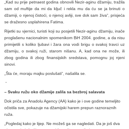
„Kad su prije petnaest godina obnovili Nezir-aginu džamiju, tražila
sam od muftije da mi da ključ i rekla mu da ću se ja brinuti o
džamiji, o njenoj čistoći, o njenoj avliji, sve dok sam živa“, prisjeća
se dražesno usplahirena Fatima.
Rijetki su vjernici, turisti koji su posjetili Nezir-aginu džamiju, inače
proglašenu nacionalnim spomenikom BiH 2004. godine, a da nisu
primijetili s koliko ljubavi i žara ona vodi brigu o svakoj travci uz
džamiju, o svakoj ruži, starom nišanu. A, kad ona ne može, ili
zbog godina ili zbog finansijskih sredstava, pomognu joj njeni
sinovi.
„Šta će, moraju majku poslušati“, našalila se.
– Svaku ružu oko džamije zalila sa bezbroj salavata
Dok priča za Anadolu Agency (AA) kako je i ove godine temeljito
očistila sve, pokazuje na džamijski harem prepun raznoraznih
ruža.
„Pogledaj kako je lijep. Ne možeš ga se nagledati. Da je još dva