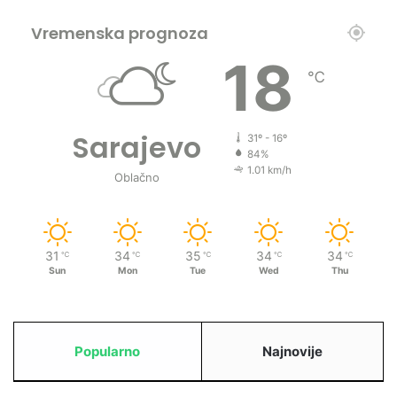
Vremenska prognoza
18
℃
Sarajevo
31º - 16º
84%
1.01 km/h
Oblačno
31
34
35
34
34
℃
℃
℃
℃
℃
Sun
Mon
Tue
Wed
Thu
Popularno
Najnovije