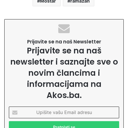
Mostar
ramazan
Prijavite se na naš Newsletter
Prijavite se na naš
newsletter i saznajte sve o
novim člancima i
informacijama na
Akos.ba.
U
p
i
š