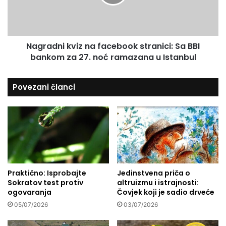
i
d
s
n
a
i
:
k
O
Nagradni kviz na facebook stranici: Sa BBI
v
t
bankom za 27. noć ramazana u Istanbul
i
v
z
o
n
Povezani članci
r
a
i
f
m
a
o
c
s
e
r
b
c
o
a
o
i
Praktično: Isprobajte
Jedinstvena priča o
k
d
Sokratov test protiv
altruizmu i istrajnosti:
s
ogovaranja
Čovjek koji je sadio drveće
u
t
š
r
05/07/2026
03/07/2026
e
a
,
n