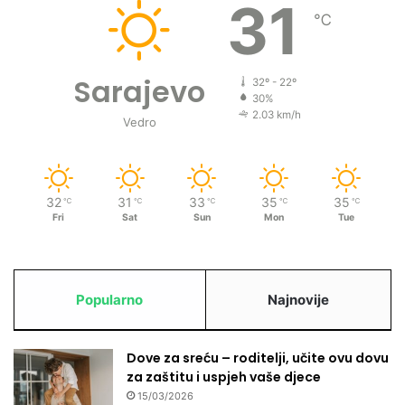
31
℃
Sarajevo
32º - 22º
30%
2.03 km/h
Vedro
32
31
33
35
35
℃
℃
℃
℃
℃
Fri
Sat
Sun
Mon
Tue
Popularno
Najnovije
Dove za sreću – roditelji, učite ovu dovu
za zaštitu i uspjeh vaše djece
15/03/2026