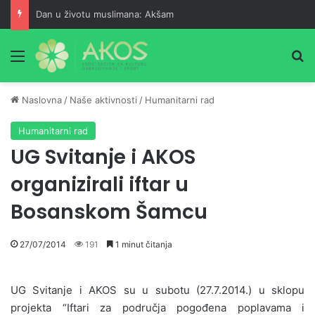
Dan u životu muslimana: Akšam
Meni
Pr
Naslovna
/
Naše aktivnosti
/
Humanitarni rad
Humanitarni rad
UG Svitanje i AKOS
organizirali iftar u
Bosanskom Šamcu
27/07/2014
191
1 minut čitanja
UG Svitanje i AKOS su u subotu (27.7.2014.) u sklopu
projekta “Iftari za područja pogođena poplavama i