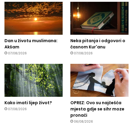
Dan u životu muslimana:
Neka pitanja i odgovori o
Akšam
časnom Kur'anu
07/08/2026
07/08/2026
Kako imati lijep život?
OPREZ: Ovo su najčešća
mjesta gdje se sihr moze
07/08/2026
pronaći
06/08/2026