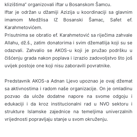
klizištima” organizovali iftar u Bosanskom Šamcu.
Iftar je održan u džamiji Azizija u koordinaciji sa glavnim
imamom Medžlisa IZ Bosanski Šamac, Safet ef.
Karahmetovićem.
Prisutnima se obratio ef. Karahmetović sa riječima zahvale
Allahu, dž.š., zatim donatorima i svim džematlija koji su se
odazvali. Zahvalio se AKOS-u koji je pružao podršku u
čišćenju grada nakon poplava i izrazio zadovoljstvo što još
uvijek postoje one koji nisu zaboravili povratnike.
Predstavnik AKOS-a Adnan Ljevo upoznao je ovaj džemat
sa aktivnostima i radom naše organizacije. On je omladinu
pozvao da ulože dodatne napore na svome odgoju i
edukaciji i da kroz institucionalni rad u NVO sektoru i
strukture Islamske zajednice na temeljima univerzalnih
vrijednosti popravljaju stanje u svom okruženju.