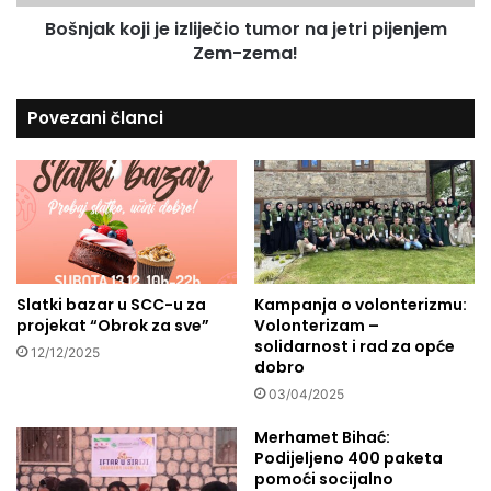
m
o
j
Bošnjak koji je izliječio tumor na jetri pijenjem
j
e
Zem-zema!
i
s
j
t
e
Povezani članci
a
i
u
z
Š
l
u
i
d
j
ž
e
a
č
i
i
j
Slatki bazar u SCC-u za
Kampanja o volonterizmu:
o
projekat “Obrok za sve”
Volonterizam –
j
t
solidarnost i rad za opće
i
u
12/12/2025
dobro
,
m
i
03/04/2025
o
s
r
Merhamet Bihać:
t
n
Podijeljeno 400 paketa
o
a
pomoći socijalno
č
j