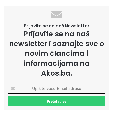
Prijavite se na naš Newsletter
Prijavite se na naš
newsletter i saznajte sve o
novim člancima i
informacijama na
Akos.ba.
U
p
i
š
i
t