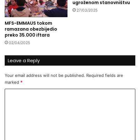
ugroženom stanovništvu
n
e
27/03/2025
a
t
G
r
MFS-EMMAUS tokom
a
i
ramazana obezbijedio
z
p
preko 35.000 iftara
a
i
02/04/2025
,
j
z
e
a
n
Leave a Reply
v
j
r
e
Your email address will not be published.
Required fields are
i
m
marked
*
j
Z
e
e
C
m
m
o
e
-
p
z
m
r
e
m
i
m
m
a
e
i
!