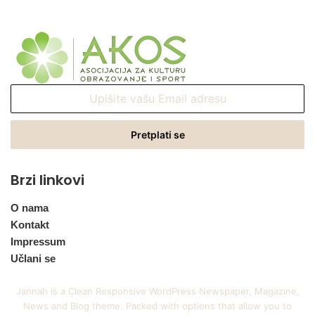
Upišite
vašu
Email
adresu
Brzi linkovi
O nama
Kontakt
Impressum
Učlani se
Jannah is a Clean Responsive WordPress Newspaper, Magazine,
News and Blog theme. Packed with options that allow you to