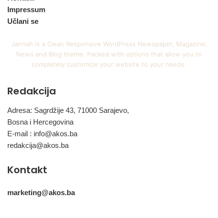
Impressum
Učlani se
Jannah is a Clean Responsive WordPress Newspaper, Magazine,
News and Blog theme. Packed with options that allow you to
completely customize your website to your needs.
Redakcija
Adresa: Sagrdžije 43, 71000 Sarajevo,
Bosna i Hercegovina
E-mail :
info@akos.ba
redakcija@akos.ba
Kontakt
marketing@akos.ba