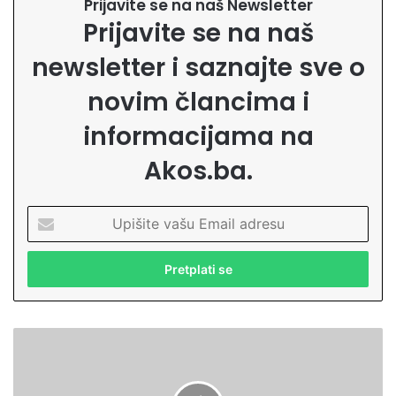
Prijavite se na naš Newsletter
Prijavite se na naš
newsletter i saznajte sve o
novim člancima i
informacijama na
Akos.ba.
U
p
i
š
i
t
e
M
v
l
a
a
š
d