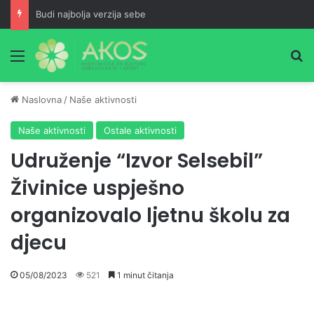
Budi najbolja verzija sebe
Meni
Pr
Naslovna
/
Naše aktivnosti
Naše aktivnosti
Ostale aktivnosti
Udruženje “Izvor Selsebil”
Živinice uspješno
organizovalo ljetnu školu za
djecu
05/08/2023
521
1 minut čitanja