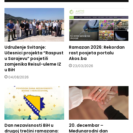
v
e
o
k
d
o
i
s
t
a
i
k
i
o
z
Udruženje Svitanje:
Ramazan 2026: Rekordan
j
Učesnici projekta “Raspust
rast posjeta portalu
b
a
u Sarajevu” posjetili
Akos.ba
a
o
zamjenika Reisul-uleme IZ
l
p
23/03/2026
u BiH
a
a
04/08/2026
s
d
i
a
r
?
a
n
ž
i
v
Dan nezavisnosti BiH u
20. decembar –
o
drugoj trećini ramazana:
Međunarodni dan