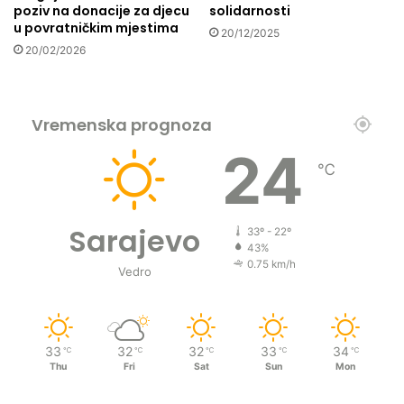
t
poziv na donacije za djecu
solidarnosti
?
u povratničkim mjestima
20/12/2025
20/02/2026
Vremenska prognoza
24
℃
Sarajevo
33º - 22º
43%
0.75 km/h
Vedro
33
32
32
33
34
℃
℃
℃
℃
℃
Thu
Fri
Sat
Sun
Mon