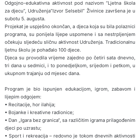
Odgojno-edukativna aktivnost pod nazivom “Ljetna škola
za djecu”, Udruženja”Izvor Selsebil” Živinice završena je u
subotu 5. augusta.
Projekat je uspješno okončan, a djeca koja su bila polaznici
programa, su ponijela lijepe uspomene i sa nestrpljenjem
očekuju sljedeću sličnu aktivnost Udruženja. Tradicionalnu
ljetnu školu je pohađalo 100 djece.
Djeca su provodila vrijeme zajedno po četiri sata dnevno,
tri dana u sedmici, i to ponedjeljkom, srijedom i petkom, u
ukupnom trajanju od mjesec dana.
Program je bio ispunjen edukacijom, igrom, zabavom i
lijepim odgojem:
• Recitacije, hor ilahija;
• Bojanke i kreativne radionice;
• Dan „Igara bez granica“, sa različitim igrama prilagođenim
djeci po uzrastu;
• Sport i rekreacija – redovno je tokom dnevnih aktivnosti