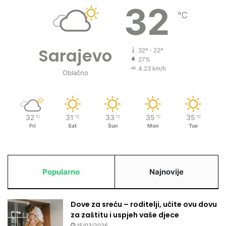
32
e
℃
h
r
a
Sarajevo
32º - 22º
n
27%
i
4.23 km/h
Oblačno
”
32
31
33
35
35
℃
℃
℃
℃
℃
Fri
Sat
Sun
Mon
Tue
Popularno
Najnovije
Dove za sreću – roditelji, učite ovu dovu
za zaštitu i uspjeh vaše djece
15/03/2026