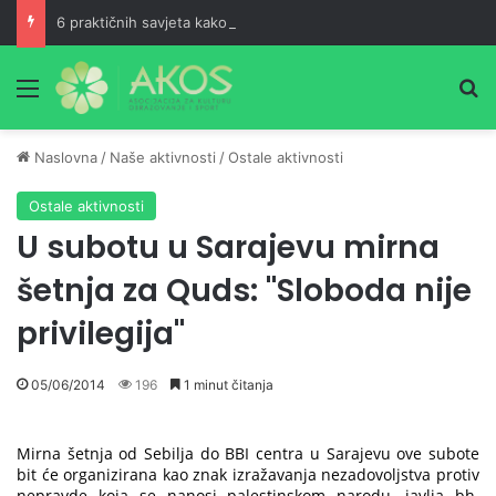
6 praktičnih savjeta kako postati ranoranilac
Meni
Pr
Naslovna
/
Naše aktivnosti
/
Ostale aktivnosti
Ostale aktivnosti
U subotu u Sarajevu mirna
šetnja za Quds: "Sloboda nije
privilegija"
05/06/2014
196
1 minut čitanja
Mirna šetnja od Sebilja do BBI centra u Sarajevu ove subote
bit će organizirana kao znak izražavanja nezadovoljstva protiv
nepravde koja se nanosi palestinskom narodu, javlja bh.