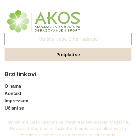
Upišite
vašu
Email
adresu
Brzi linkovi
O nama
Kontakt
Impressum
Učlani se
Jannah is a Clean Responsive WordPress Newspaper, Magazine,
News and Blog theme. Packed with options that allow you to
completely customize your website to your needs.