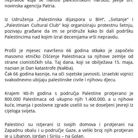
novinska agencija Patria.
Iz Udruženja „Palestinska dijaspora u BiH“, „Svitanje“ i
„Palestinian Cultural Club“ koji organiziraju protestnu šetnju,
pozivaju građane da im se pridruže kako bi dali podršku
Palestincima nad kojim Izral decenijama vrši nepravdu.
Prošli je mjesec navršeno 66 godina otkako je započelo
masovno etničko čišćenje Palestinaca sa njihove zemlje od
strane cionističkih sila. Taj dana, koji se obilježava 15. maja,
nazvan je Dan katastrofe (Nakba).
Čak 66 godina kasnije, na oči svjetske javnosti, izraelski vojnici
svakodnevno ubijaju palestinske civile i njihovu djecu.
Krajem ’40-ih godina s područja Palestine protjerano je
800.000 Palestinaca od ukupno njih 1.400.000, a u njihove
kuće, imanja i poslovne zgrade uselili su se doseljeni jevreji iz
cijeloga svijeta.
Palestinci su istjerani iz svojih domova i protjerani na
Zapadnu obalu i u područje Gaze, a veliki broj njih protjeran
je u Libanon, Jordan i Siriju – na Golan.