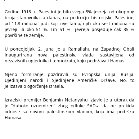
Godine 1918. u Palestini je bilo svega 8% jevreja od ukupnog
broja stanovnika, a danas, na području historijske Palestine,
od 11,8 miliona ljudi koji žive tamo, njih oko šest miliona su
jevreji, ili oko 51 %. Tih 51 % jevreja posjeduje čak 85 %
površine te zemlje.
U ponedjeljak, 2. juna je u Ramallahu na Zapadnoj Obali
inaugurirana nova palestinska vlada, sastavljena od
nezavisnih uglednika i tehnokrata, koju podržava i Hamas.
Njeno formiranje pozdravili su Evropska unija, Rusija,
Ujedinjeni narodi i Sjedinjene Američke Države. No, to
je izazvalo ogorčenje Izraela.
Izraelski premijer Benjamin Netanyahu izjavio je u utorak da
je “duboko uznemiren” zbog odluke SAD-a da ne prekida
odnose sa novom palestinskom vladom, koja ima podršku
Hamasa.