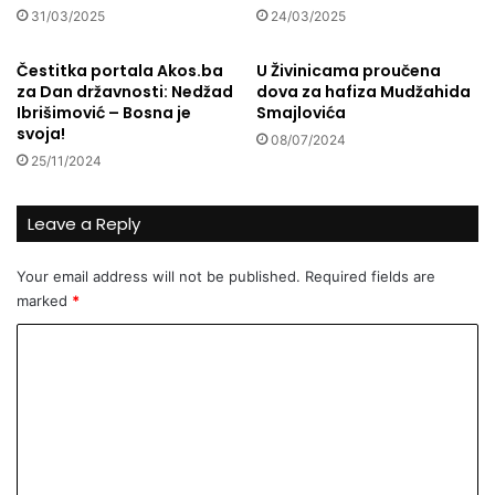
6
e
31/03/2025
24/03/2025
0
s
p
t
Čestitka portala Akos.ba
U Živinicama proučena
r
o
za Dan državnosti: Nedžad
dova za hafiza Mudžahida
i
z
Ibrišimović – Bosna je
Smajlovića
m
a
svoja!
08/07/2024
j
n
25/11/2024
e
a
r
j
Leave a Reply
a
b
k
o
a
l
Your email address will not be published.
Required fields are
k
j
marked
*
n
u
j
v
C
i
i
o
g
d
m
e
e
„
o
m
M
-
e
a
r