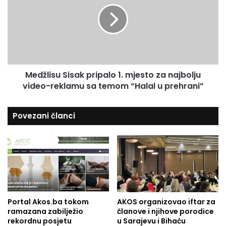
u
o
ž
j
l
i
i
m
s
č
u
i
S
t
Medžlisu Sisak pripalo 1. mjesto za najbolju
i
a
video-reklamu sa temom “Halal u prehrani”
s
o
a
c
k
Povezani članci
i
p
m
r
a
i
p
p
o
a
k
l
l
o
a
1
n
Portal Akos.ba tokom
AKOS organizovao iftar za
.
ramazana zabilježio
članove i njihove porodice
j
m
rekordnu posjetu
u Sarajevu i Bihaću
a
j