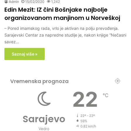
Admin
15/02/2020
1,242
Edin Mezit: IZ čini Bošnjake najbolje
organizovanom manjinom u Norveškoj
– Pored imamskog rada, vrlo je aktivan na polju prevođenja.
Sarajevski Centar za napredne studije je, nakon knjige “Nečasni
savez…
Saznaj više »
Vremenska prognoza
22
℃
Sarajevo
22º - 22º
59%
0.82 km/h
Vedro