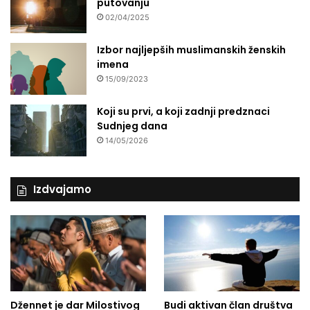
putovanju
02/04/2025
Izbor najljepših muslimanskih ženskih
imena
15/09/2023
Koji su prvi, a koji zadnji predznaci
Sudnjeg dana
14/05/2026
Izdvajamo
Džennet je dar Milostivog
Budi aktivan član društva