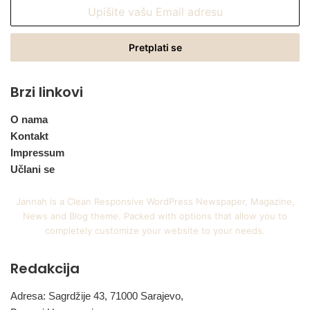
Upišite
vašu
Email
adresu
Brzi linkovi
O nama
Kontakt
Impressum
Učlani se
Jannah is a Clean Responsive WordPress Newspaper, Magazine,
News and Blog theme. Packed with options that allow you to
completely customize your website to your needs.
Redakcija
Adresa: Sagrdžije 43, 71000 Sarajevo,