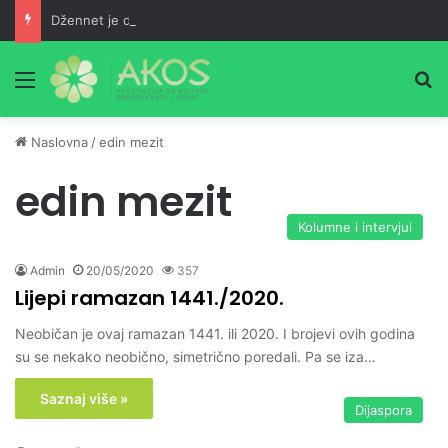
Džennet je dar Milostivog onima koji su cijeli život kucali na vrata Njegove milosti
Meni
Pr
Naslovna
/
edin mezit
edin mezit
Kolumne i intervjui
Admin
20/05/2020
357
Lijepi ramazan 1441./2020.
Neobičan je ovaj ramazan 1441. ili 2020. I brojevi ovih godina
su se nekako neobično, simetrično poredali. Pa se iza…
Saznaj više »
Dijaspora