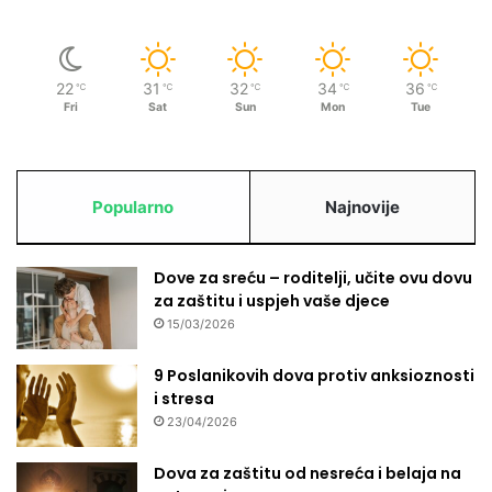
22
31
32
34
36
℃
℃
℃
℃
℃
Fri
Sat
Sun
Mon
Tue
Popularno
Najnovije
Dove za sreću – roditelji, učite ovu dovu
za zaštitu i uspjeh vaše djece
15/03/2026
9 Poslanikovih dova protiv anksioznosti
i stresa
23/04/2026
Dova za zaštitu od nesreća i belaja na