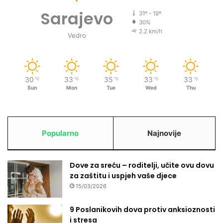
Sarajevo
31º - 19º
30%
2.2 km/h
Vedro
30
33
35
33
33
℃
℃
℃
℃
℃
Sun
Mon
Tue
Wed
Thu
Popularno
Najnovije
Dove za sreću – roditelji, učite ovu dovu
za zaštitu i uspjeh vaše djece
15/03/2026
9 Poslanikovih dova protiv anksioznosti
i stresa