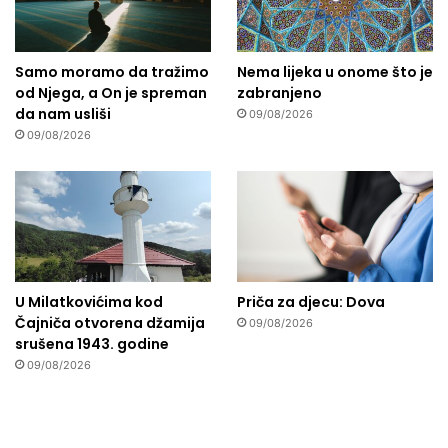
Samo moramo da tražimo
Nema lijeka u onome što je
od Njega, a On je spreman
zabranjeno
da nam usliši
09/08/2026
09/08/2026
U Milatkovićima kod
Priča za djecu: Dova
Čajniča otvorena džamija
09/08/2026
srušena 1943. godine
09/08/2026