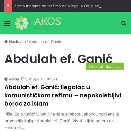
Samo moramo da tražimo od Njega, a On je spreman da nam usliši
Meni
Pr
Naslovna
/
Abdulah ef. Ganić
Abdulah ef. Ganić
Istaknuti Bošnjaci
Admin
30/10/2018
371
Abdulah ef. Ganić: Ilegalac u
komunističkom režimu – nepokolebljivi
borac za islam
Piše: Edib Kadić U tekiji na sarajevskom Jekovcu održana je
promocija knjige Abdulah ef. Ganić, život i djelo autora dr.
Ferida ef.…