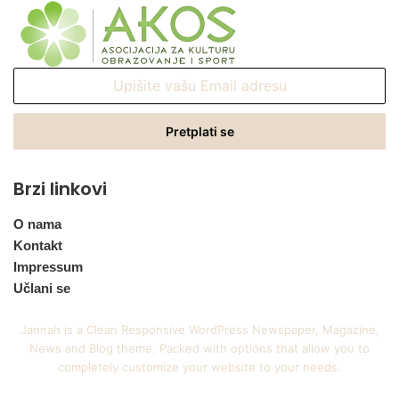
Upišite
vašu
Email
adresu
Brzi linkovi
O nama
Kontakt
Impressum
Učlani se
Jannah is a Clean Responsive WordPress Newspaper, Magazine,
News and Blog theme. Packed with options that allow you to
completely customize your website to your needs.