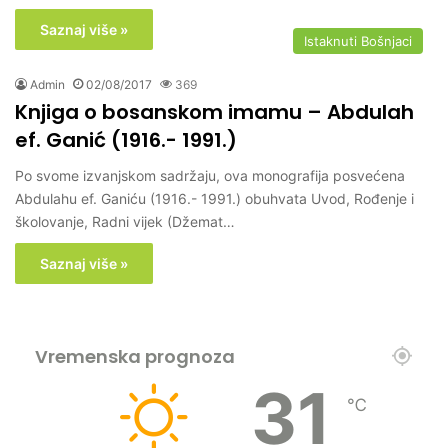
Saznaj više »
Istaknuti Bošnjaci
Admin
02/08/2017
369
Knjiga o bosanskom imamu – Abdulah
ef. Ganić (1916.- 1991.)
Po svome izvanjskom sadržaju, ova monografija posvećena
Abdulahu ef. Ganiću (1916.- 1991.) obuhvata Uvod, Rođenje i
školovanje, Radni vijek (Džemat…
Saznaj više »
Vremenska prognoza
31
℃