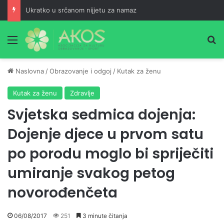
Ukratko u srčanom nijjetu za namaz
Meni
Pr
Naslovna
/
Obrazovanje i odgoj
/
Kutak za ženu
Kutak za ženu
Zdravlje
Svjetska sedmica dojenja:
Dojenje djece u prvom satu
po porodu moglo bi spriječiti
umiranje svakog petog
novorođenčeta
06/08/2017
251
3 minute čitanja