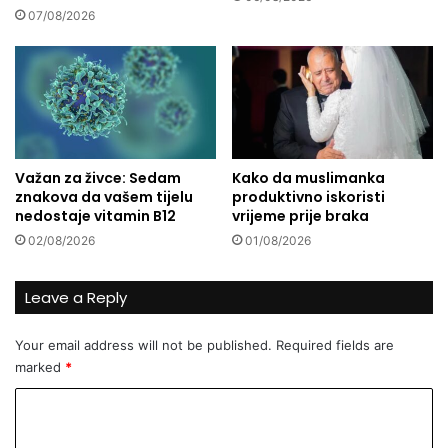
o
t
07/08/2026
š
a
n
r
j
n
a
i
k
f
u
i
O
l
Važan za živce: Sedam
Kako da muslimanka
s
m
znakova da vašem tijelu
produktivno iskoristi
m
T
nedostaje vitamin B12
vrijeme prije braka
a
V
02/08/2026
01/08/2026
n
S
s
A
k
o
Leave a Reply
o
s
m
p
Your email address will not be published.
Required fields are
c
a
marked
*
a
š
r
a
C
s
v
t
a
o