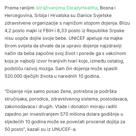
Prema ranijim
istraživanjima SteadyHealtha
, Bosna i
Hercegovina, Srbija i Hrvatska su članice Svjetske
zdravstvene organizacije s najnižom stopom dojenja. Blizu
4,2 posto majki iz FBiH i 8,33 posto iz Republike Srpske
nisu uopće dojile svoje bebe. UNICEF apeluje na majke
širom svijeta da shvate da je upravo dojenje najzdraviji
način da beba započne svoj život i porede ga s vakcinom
koja je najbolji izvor hranjivih tvari koje, između ostalog,
podstiču razvoj mozga. Sam čin dojenja može spasiti
520.000 dječijih života u narednih 10 godina.
“Dojenje nije samo posao žene, potrebna je podrška
stručnjaka, porodice, zdravstvenog sistema, poslodavaca,
zakonodavaca i drugih. Vlade i donatori moraju raditi
zajedno jer investiranjem 570 miliona dolara godišnje u
sljedećih 10 godina može se povećati procenat dojilja za
50 posto”, kazali su iz UNUCEF-a.