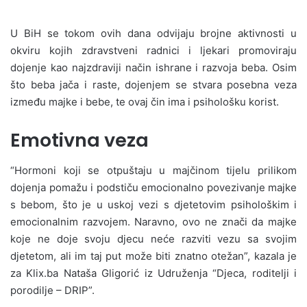
U BiH se tokom ovih dana odvijaju brojne aktivnosti u
okviru kojih zdravstveni radnici i ljekari promoviraju
dojenje kao najzdraviji način ishrane i razvoja beba. Osim
što beba jača i raste, dojenjem se stvara posebna veza
između majke i bebe, te ovaj čin ima i psihološku korist.
Emotivna veza
“Hormoni koji se otpuštaju u majčinom tijelu prilikom
dojenja pomažu i podstiču emocionalno povezivanje majke
s bebom, što je u uskoj vezi s djetetovim psihološkim i
emocionalnim razvojem. Naravno, ovo ne znači da majke
koje ne doje svoju djecu neće razviti vezu sa svojim
djetetom, ali im taj put može biti znatno otežan”, kazala je
za Klix.ba Nataša Gligorić iz Udruženja “Djeca, roditelji i
porodilje – DRIP”.