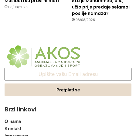
Musibeti su pravi ni'meti
Šta je Muhammed, a.s.,
učio prije predaje selama i
08/08/2026
poslije namaza?
08/08/2026
Upišite
vašu
Email
adresu
Brzi linkovi
O nama
Kontakt
Impressum