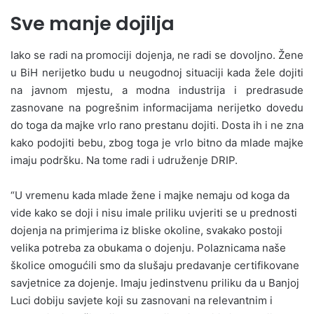
Sve manje dojilja
Iako se radi na promociji dojenja, ne radi se dovoljno. Žene
u BiH nerijetko budu u neugodnoj situaciji kada žele dojiti
na javnom mjestu, a modna industrija i predrasude
zasnovane na pogrešnim informacijama nerijetko dovedu
do toga da majke vrlo rano prestanu dojiti. Dosta ih i ne zna
kako podojiti bebu, zbog toga je vrlo bitno da mlade majke
imaju podršku. Na tome radi i udruženje DRIP.
“U vremenu kada mlade žene i majke nemaju od koga da
vide kako se doji i nisu imale priliku uvjeriti se u prednosti
dojenja na primjerima iz bliske okoline, svakako postoji
velika potreba za obukama o dojenju. Polaznicama naše
školice omogućili smo da slušaju predavanje certifikovane
savjetnice za dojenje. Imaju jedinstvenu priliku da u Banjoj
Luci dobiju savjete koji su zasnovani na relevantnim i