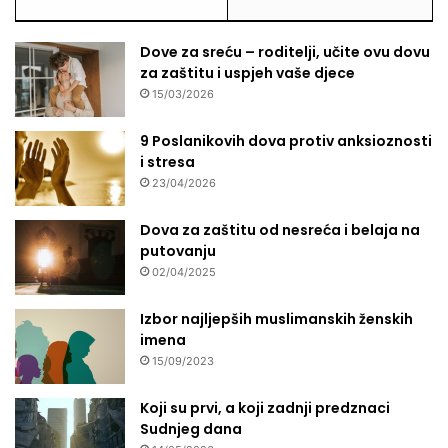
Dove za sreću – roditelji, učite ovu dovu
za zaštitu i uspjeh vaše djece
15/03/2026
9 Poslanikovih dova protiv anksioznosti
i stresa
23/04/2026
Dova za zaštitu od nesreća i belaja na
putovanju
02/04/2025
Izbor najljepših muslimanskih ženskih
imena
15/09/2023
Koji su prvi, a koji zadnji predznaci
Sudnjeg dana