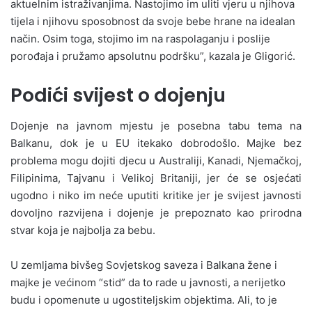
aktuelnim istraživanjima. Nastojimo im uliti vjeru u njihova
tijela i njihovu sposobnost da svoje bebe hrane na idealan
način. Osim toga, stojimo im na raspolaganju i poslije
porođaja i pružamo apsolutnu podršku”, kazala je Gligorić.
Podići svijest o dojenju
Dojenje na javnom mjestu je posebna tabu tema na
Balkanu, dok je u EU itekako dobrodošlo. Majke bez
problema mogu dojiti djecu u Australiji, Kanadi, Njemačkoj,
Filipinima, Tajvanu i Velikoj Britaniji, jer će se osjećati
ugodno i niko im neće uputiti kritike jer je svijest javnosti
dovoljno razvijena i dojenje je prepoznato kao prirodna
stvar koja je najbolja za bebu.
U zemljama bivšeg Sovjetskog saveza i Balkana žene i
majke je većinom “stid” da to rade u javnosti, a nerijetko
budu i opomenute u ugostiteljskim objektima. Ali, to je