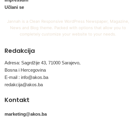
Učlani se
Jannah is a Clean Responsive WordPress Newspaper, Magazine,
News and Blog theme. Packed with options that allow you to
completely customize your website to your needs.
Redakcija
Adresa: Sagrdžije 43, 71000 Sarajevo,
Bosna i Hercegovina
E-mail :
info@akos.ba
redakcija@akos.ba
Kontakt
marketing@akos.ba