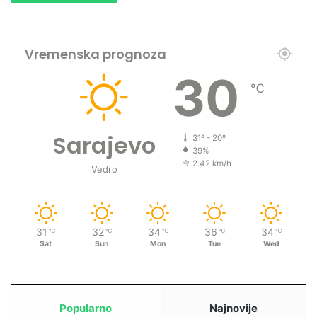
Vremenska prognoza
30
℃
Sarajevo
31º - 20º
39%
2.42 km/h
Vedro
31
32
34
36
34
℃
℃
℃
℃
℃
Sat
Sun
Mon
Tue
Wed
Popularno
Najnovije