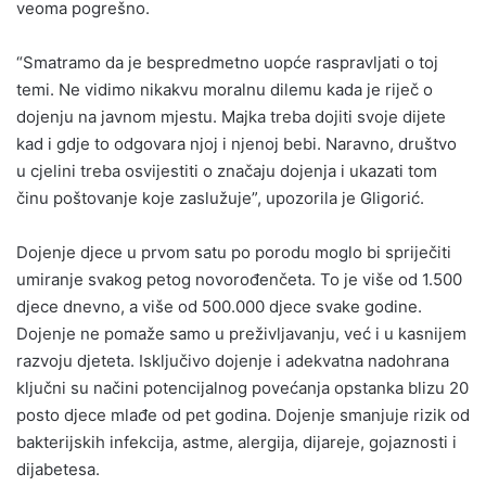
veoma pogrešno.
“Smatramo da je bespredmetno uopće raspravljati o toj
temi. Ne vidimo nikakvu moralnu dilemu kada je riječ o
dojenju na javnom mjestu. Majka treba dojiti svoje dijete
kad i gdje to odgovara njoj i njenoj bebi. Naravno, društvo
u cjelini treba osvijestiti o značaju dojenja i ukazati tom
činu poštovanje koje zaslužuje”, upozorila je Gligorić.
Dojenje djece u prvom satu po porodu moglo bi spriječiti
umiranje svakog petog novorođenčeta. To je više od 1.500
djece dnevno, a više od 500.000 djece svake godine.
Dojenje ne pomaže samo u preživljavanju, već i u kasnijem
razvoju djeteta. Isključivo dojenje i adekvatna nadohrana
ključni su načini potencijalnog povećanja opstanka blizu 20
posto djece mlađe od pet godina. Dojenje smanjuje rizik od
bakterijskih infekcija, astme, alergija, dijareje, gojaznosti i
dijabetesa.