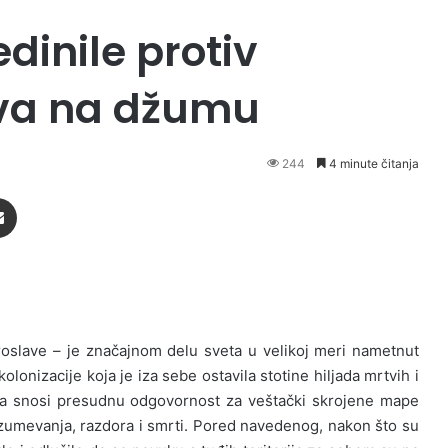
dinile protiv
va na džumu
244
4 minute čitanja
Podijeli putem Emaila
roslave – je značajnom delu sveta u velikoj meri nametnut
onizacije koja je iza sebe ostavila stotine hiljada mrtvih i
a snosi presudnu odgovornost za veštački skrojene mape
zumevanja, razdora i smrti. Pored navedenog, nakon što su