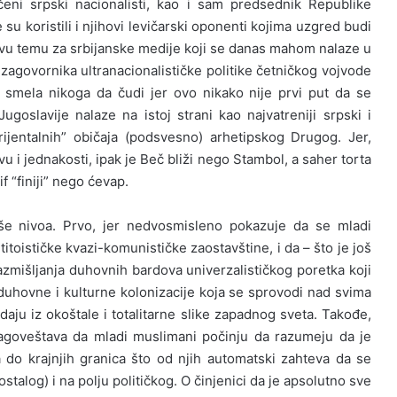
čeni srpski nacionalisti, kao i sam predsednik Republike
u koristili i njihovi levičarski oponenti kojima uzgred budi
 ovu temu za srbijanske medije koji se danas mahom nalaze u
 zagovornika ultranacionalističke politike četničkog vojvode
smela nikoga da čudi jer ovo nikako nije prvi put da se
ugoslavije nalaze na istoj strani kao najvatreniji srpski i
rijentalnih” običaja (podsvesno) arhetipskog Drugog. Jer,
vu i jednakosti, ipak je Beč bliži nego Stambol, a saher torta
f “finiji” nego ćevap.
še nivoa. Prvo, jer nedvosmisleno pokazuje da se mladi
toističke kvazi-komunističke zaostavštine, i da – što je još
azmišljanja duhovnih bardova univerzalističkog poretka koji
uhovne i kulturne kolonizacije koja se sprovodi nad svima
adaju iz okoštale i totalitarne slike zapadnog sveta. Takođe,
 nagoveštava da mladi muslimani počinju da razumeju da je
ana do krajnjih granica što od njih automatski zahteva da se
talog) i na polju političkog. O činjenici da je apsolutno sve