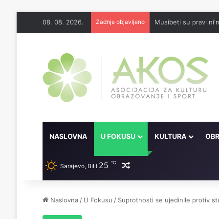
08. 08. 2026.
Zadnje objavljeno
Musibeti su pravi ni'
NASLOVNA
U FOKUSU
KULTURA
OBR
℃
25
Random članak
Sarajevo, BiH
Naslovna
/
U Fokusu
/
Suprotnosti se ujedinile protiv 