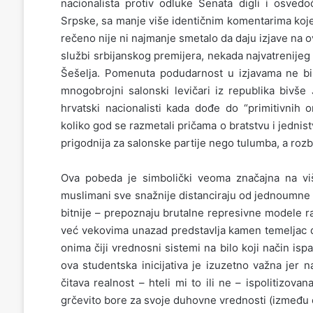
nacionalista protiv odluke Senata digli i osvedo
Srpske, sa manje više identičnim komentarima koje s
rečeno nije ni najmanje smetalo da daju izjave na
službi srbijanskog premijera, nekada najvatrenijeg
Šešelja. Pomenuta podudarnost u izjavama ne bi 
mnogobrojni salonski levičari iz republika bivše J
hrvatski nacionalisti kada dođe do “primitivnih o
koliko god se razmetali pričama o bratstvu i jednist
prigodnija za salonske partije nego tulumba, a rozbi
Ova pobeda je simbolički veoma značajna na vi
muslimani sve snažnije distanciraju od jednoumne ti
bitnije – prepoznaju brutalne represivne modele r
već vekovima unazad predstavlja kamen temeljac d
onima čiji vrednosni sistemi na bilo koji način isp
ova studentska inicijativa je izuzetno važna jer
čitava realnost – hteli mi to ili ne – ispolitizov
grčevito bore za svoje duhovne vrednosti (između os