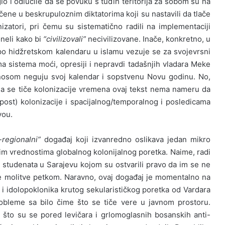
glo i odlučile da se povuku s tuđih teritorija za sobom su na
čene u beskrupuloznim diktatorima koji su nastavili da tlače
zatori, pri čemu su sistematično radili na implementaciji
neli kako bi
“civilizovali”
necivilizovane. Inače, konkretno, u
o hidžretskom kalendaru u islamu vezuje se za svojevrsni
ma sistema moći, opresiji i nepravdi tadašnjih vladara Meke
osom neguju svoj kalendar i sopstvenu Novu godinu. No,
 se tiče kolonizacije vremena ovaj tekst nema nameru da
st) kolonizacije i spacijalnog/temporalnog i posledicama
vou.
regionalni”
događaj koji izvanredno oslikava jedan mikro
čkim vrednostima globalnog kolonijalnog poretka. Naime, radi
e studenata u Sarajevu kojom su ostvarili pravo da im se ne
e molitve petkom.
Naravno, ovaj događaj je momentalno na
a i idolopoklonika krutog sekularističkog poretka od Vardara
obleme sa bilo čime što se tiče vere u javnom prostoru.
što su se pored levičara i grlomoglasnih bosanskih anti-