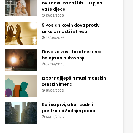
ovu dovu za zaštitu i uspjeh
vaše djece
15/03/2026
9 Poslanikovih dova protiv
anksioznosti i stresa
23/04/2026
Dova za zaštitu od nesreća i
belaja na putovanju
02/04/2025
Izbor najljepših muslimanskih
ženskih imena
15/09/2023
Koji su prvi, a koji zadnji
predznaci Sudnjeg dana
14/05/2026