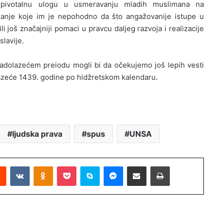
 pivotalnu ulogu u usmeravanju mladih muslimana na
anje koje im je nepohodno da što angažovanije istupe u
ili još značajniji pomaci u pravcu daljeg razvoja i realizacije
lavije.
nadolazećem preiodu mogli bi da očekujemo još lepih vesti
lazeće 1439. godine po hidžretskom kalendaru.
ljudska prava
spus
UNSA
Reddit
VKontakte
Odnoklassniki
Pocket
Skype
Messenger
Podijeli putem Emaila
Printaj