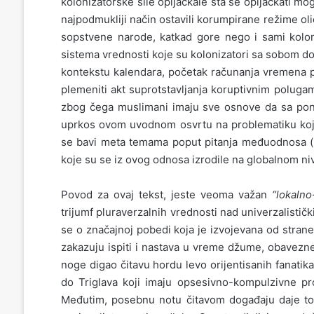
kolonizatorske sile opljačkale šta se opljačkati mo
najpodmukliji način ostavili korumpirane režime oli
sopstvene narode, katkad gore nego i sami koloni
sistema vrednosti koje su kolonizatori sa sobom do
kontekstu kalendara, početak računanja vremena p
plemeniti akt suprotstavljanja koruptivnim poluga
zbog čega muslimani imaju sve osnove da sa pon
uprkos ovom uvodnom osvrtu na problematiku koja
se bavi meta temama poput pitanja međuodnosa (po
koje su se iz ovog odnosa izrodile na globalnom ni
Povod za ovaj tekst, jeste veoma važan
“lokalno-
trijumf pluraverzalnih vrednosti nad univerzalisti
se o značajnoj pobedi koja je izvojevana od stran
zakazuju ispiti i nastava u vreme džume, obavezn
noge digao čitavu hordu levo orijentisanih fanatik
do Triglava koji imaju opsesivno-kompulzivne pr
Međutim, posebnu notu čitavom događaju daje to 