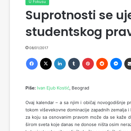
U Fokusu
Suprotnosti se uje
studentskog pra
08/01/2017
Facebook
X
LinkedIn
Tumblr
Pinterest
Reddit
Messenger
Piše:
Ivan Ejub Kostić
, Beograd
Ovaj kalendar – a sa njim i običaj novogodišnje p
tokom viševekovne dominacije zapadnih zemalja i kol
za koju sa osnovanim pravom može da se kaže d
širom sveta koje danas ne donose ništa osim nera