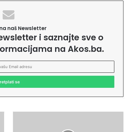
e na naš Newsletter
ewsletter i saznajte sve o
formacijama na Akos.ba.
R
o
m