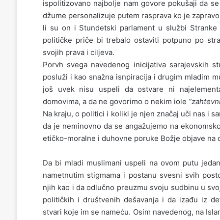
ispolitizovano najbolje nam govore pokušaji da se
džume personalizuje putem rasprava ko je zapravo 
li su on i Stundetski parlament u službi Strank
političke priče bi trebalo ostaviti potpuno po str
svojih prava i ciljeva.
Porvh svega navedenog inicijativa sarajevskih st
posluži i kao snažna isnpiracija i drugim mladim 
još uvek nisu uspeli da ostvare ni najelement
domovima, a da ne govorimo o nekim iole
“zahtevn
Na kraju, o politici i koliki je njen značaj uči nas
da je neminovno da se angažujemo na ekonomsko-po
etičko-moralne i duhovne poruke Božje objave na 
Da bi mladi muslimani uspeli na ovom putu jeda
nametnutim stigmama i postanu svesni svih posto
njih kao i da odlučno preuzmu svoju sudbinu u svo
političkih i društvenih dešavanja i da izađu iz d
stvari koje im se nameću. Osim navedenog, na Islam