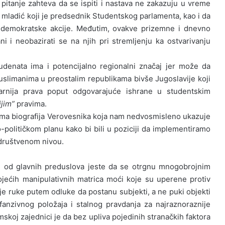
 pitanje zahteva da se ispiti i nastava ne zakazuju u vreme
mladić koji je predsednik Studentskog parlamenta, kao i da
e demokratske akcije. Međutim, ovakve prizemne i dnevno
ani i neobazirati se na njih pri stremljenju ka ostvarivanju
udenata ima i potencijalno regionalni značaj jer može da
muslimanima u preostalim republikama bivše Jugoslavije koji
arnija prava poput odgovarajuće ishrane u studentskim
ijim”
pravima.
 i sama biografija Verovesnika koja nam nedvosmisleno ukazuje
litičkom planu kako bi bili u poziciji da implementiramo
društvenom nivou.
n od glavnih preduslova jeste da se otrgnu mnogobrojnim
jećih manipulativnih matrica moći koje su uperene protiv
je ruke putem odluke da postanu subjekti, a ne puki objekti
efanzivnog položaja i stalnog pravdanja za najraznoraznije
skoj zajednici je da bez upliva pojedinih stranačkih faktora