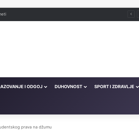
meti
AZOVANJE I ODGOJ
DUHOVNOST
SPORT I ZDRAVLJE
studentskog prava na džumu