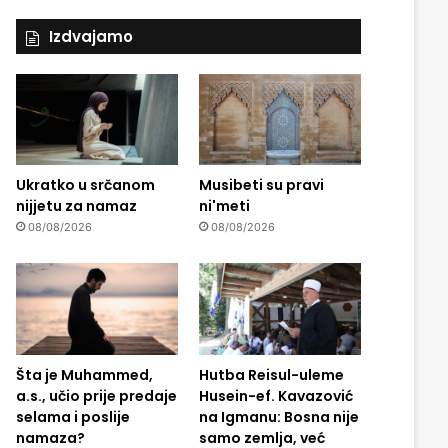
Izdvajamo
Ukratko u srčanom
Musibeti su pravi
nijjetu za namaz
ni'meti
08/08/2026
08/08/2026
Šta je Muhammed,
Hutba Reisul-uleme
a.s., učio prije predaje
Husein-ef. Kavazović
selama i poslije
na Igmanu: Bosna nije
namaza?
samo zemlja, već