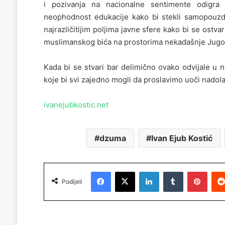
i pozivanja na nacionalne sentimente odigra
neophodnost edukacije kako bi stekli samopouzd
najrazličitijim poljima javne sfere kako bi se ostvar
muslimanskog bića na prostorima nekadašnje Jugos
Kada bi se stvari bar delimično ovako odvijale u 
koje bi svi zajedno mogli da proslavimo uoči nado
ivanejubkostic.net
dzuma
Ivan Ejub Kostić
Facebook
X
LinkedIn
Tumblr
Pinterest
Podijeli