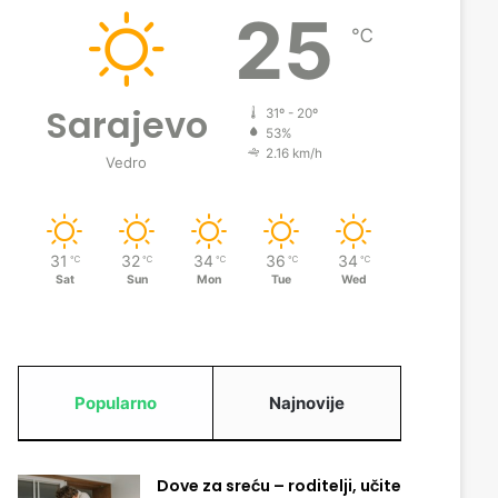
25
℃
Sarajevo
31º - 20º
53%
2.16 km/h
Vedro
31
32
34
36
34
℃
℃
℃
℃
℃
Sat
Sun
Mon
Tue
Wed
Popularno
Najnovije
Dove za sreću – roditelji, učite