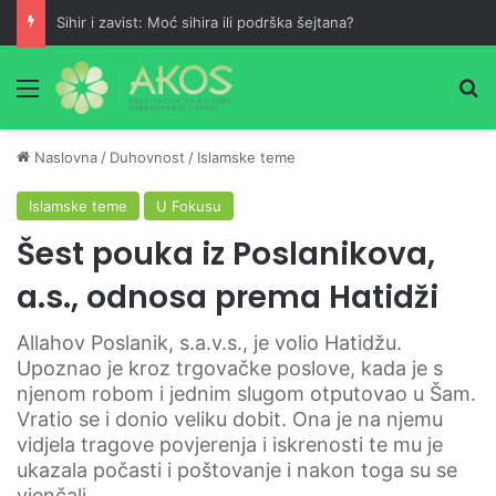
Sihir i zavist: Moć sihira ili podrška šejtana?
Meni
Pr
Naslovna
/
Duhovnost
/
Islamske teme
Islamske teme
U Fokusu
Šest pouka iz Poslanikova,
a.s., odnosa prema Hatidži
Allahov Poslanik, s.a.v.s., je volio Hatidžu.
Upoznao je kroz trgovačke poslove, kada je s
njenom robom i jednim slugom otputovao u Šam.
Vratio se i donio veliku dobit. Ona je na njemu
vidjela tragove povjerenja i iskrenosti te mu je
ukazala počasti i poštovanje i nakon toga su se
vjenčali.