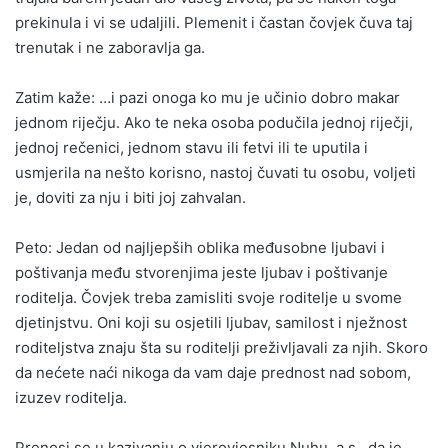
prekinula i vi se udaljili. Plemenit i častan čovjek čuva taj
trenutak i ne zaboravlja ga.
Zatim kaže: …i pazi onoga ko mu je učinio dobro makar
jednom riječju. Ako te neka osoba podučila jednoj riječji,
jednoj rečenici, jednom stavu ili fetvi ili te uputila i
usmjerila na nešto korisno, nastoj čuvati tu osobu, voljeti
je, doviti za nju i biti joj zahvalan.
Peto: Jedan od najljepših oblika međusobne ljubavi i
poštivanja među stvorenjima jeste ljubav i poštivanje
roditelja. Čovjek treba zamisliti svoje roditelje u svome
djetinjstvu. Oni koji su osjetili ljubav, samilost i nježnost
roditeljstva znaju šta su roditelji preživljavali za njih. Skoro
da nećete naći nikoga da vam daje prednost nad sobom,
izuzev roditelja.
Prenosi se u kazivanju o vjerovjesniku Nuhu, a.s., da je