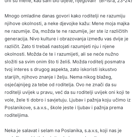
oni su mene, kad sam bio dijete, njegovali!” (el-Isra, 23-24)
Mnogo omladine danas govori kako roditelji ne razumiju
njihove okolnosti, a neke djevojke kažu: Mene moja majka
ne razumije. Da, možda te ne razumije, jer ste iz različitih
generacija. Nivo kulture i obrazovanja između vas dvije je
različit. Zato ti trebaš nastojati razumjeti nju i njene
okolnosti. Možda će te i razumijeti, ali se neće nužno
složiti sa svim onim što ti želiš. Možda roditelj posmatra
tvoj interes s drugog aspekta, zato iskoristi iskustvo
starijih, njihovo znanje i želju. Nema nikog blažeg,
osjećajnijeg za tebe od roditelja. Ovo ne znači da su
roditelji uvijek u pravu, već da su roditelji uvijek oni koji te
vole, žele ti dobro i savjetuju. Ljubav i pažnja koju učimo iz
Poslanikove, s.a.v.s., škole jeste i ljubav i pažnja prema
roditeljima.
Neka je salavat i selam na Poslanika, s.a.v.s, koji nas je