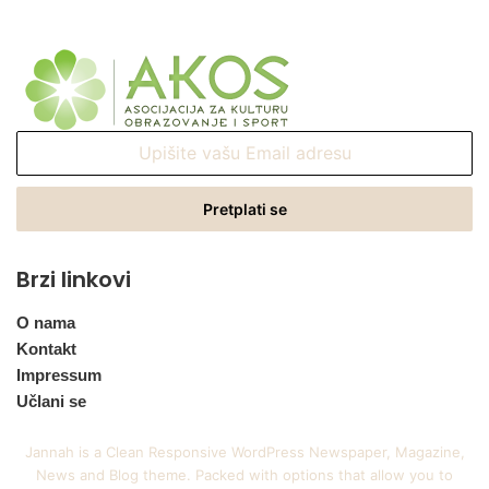
Upišite
vašu
Email
adresu
Brzi linkovi
O nama
Kontakt
Impressum
Učlani se
Jannah is a Clean Responsive WordPress Newspaper, Magazine,
News and Blog theme. Packed with options that allow you to