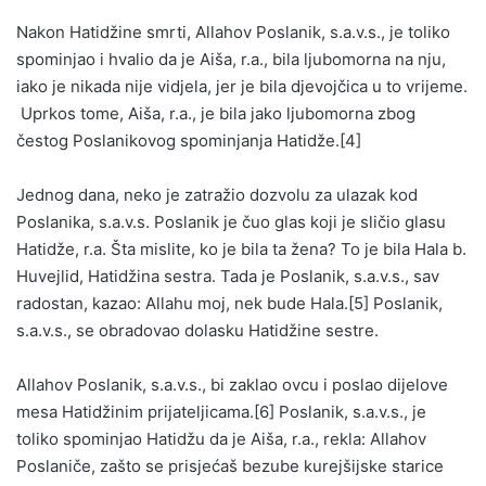
Nakon Hatidžine smrti, Allahov Poslanik, s.a.v.s., je toliko
spominjao i hvalio da je Aiša, r.a., bila ljubomorna na nju,
iako je nikada nije vidjela, jer je bila djevojčica u to vrijeme.
Uprkos tome, Aiša, r.a., je bila jako ljubomorna zbog
čestog Poslanikovog spominjanja Hatidže.[4]
Jednog dana, neko je zatražio dozvolu za ulazak kod
Poslanika, s.a.v.s. Poslanik je čuo glas koji je sličio glasu
Hatidže, r.a. Šta mislite, ko je bila ta žena? To je bila Hala b.
Huvejlid, Hatidžina sestra. Tada je Poslanik, s.a.v.s., sav
radostan, kazao: Allahu moj, nek bude Hala.[5] Poslanik,
s.a.v.s., se obradovao dolasku Hatidžine sestre.
Allahov Poslanik, s.a.v.s., bi zaklao ovcu i poslao dijelove
mesa Hatidžinim prijateljicama.[6] Poslanik, s.a.v.s., je
toliko spominjao Hatidžu da je Aiša, r.a., rekla: Allahov
Poslaniče, zašto se prisjećaš bezube kurejšijske starice