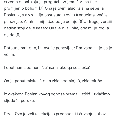
crvenih desni koju je progutalo vrijeme? Allah ti je
promijenio boljom.[7] Ona je ovim aludirala na sebe, ali
Poslanik, s.a.v.s., nije posustao u ovim trenucima, već je
ponavljao: Allah mi nije dao bolju od nje.[8]U drugoj verziji
hadisa stoji da je kazao: Ona je bila i bila, ona mi je rodila
dijete.[9]
Potpuno smireno, iznova je ponavljao: Darivana mi je da je
volim.
I opet nam spomeni Nu’mana, ako ga se sjećaš
On je poput miska, što ga više spominješ, više miriše.
Iz ovakvog Poslanikovog odnosa prema Hatidži izvlačimo
sljedeće poruke:
Prvo: Ovo je velika lekcija o predanosti i čuvanju ljubavi.