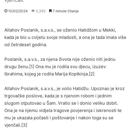
10/02/2024
3,393
7 minute čitanja
Allahov Poslanik, s.a.v.s., se oženio Hatidžom u Mekki,
kada je bio u cvijetu svoje mladosti, a ona je tada imala više
od četrdeset godina.
Poslanik, s.a.v.s., za njena života nije oženio niti jednu
drugu ženu.[1] Ona mu je rodila svu djecu, izuzev
Ibrahima, kojeg je rodila Marija Koptkinja.[2]
Allahov Poslanik, s.a.v.s., je volio Hatidžu. Upoznao je kroz
trgovačke poslove, kada je s njenom robom i jednim
slugom otputovao u Šam. Vratio se i donio veliku dobit.
Ona je na njemu vidjela tragove povjerenja i iskrenosti te
mu je ukazala počasti i poštovanje i nakon toga su se
vjenčali.[3]