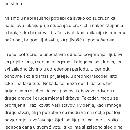
uništena.
Mi smo u nepresušnoj potrebi da svako od supružnika
nauči ovu lekciju prije stupanja u brak, ali i nakon stupanja
u brak, kako bi očuvali bračni život, komunikaciju ispunjenu
pažnjom, brigom, ljubavlju, strpljivošću i podnošenjem.
Treće: potrebno je uspostaviti odnose povjerenja i ljubavi i
sa prijateljima, radnim kolegama i kolegama sa studija, jer
svi zajedno živimo u određenom periodu. U periodu
osnovne škole ti imaš prijatelje, u srednjoj također, isto
tako i na fakultetu. Nekada se može desiti da se s tim
prijateljima raziđeš, da vas poslovi i obaveze odvedu u
druge pravce i druga mjesta i države. Također, mogu se
promijeniti i razlikovati vaši stavovi i viđenja, kao i mnoge
druge stvari, ali je potrebno da među vama i dalje postoji
povjerenje i uvažavanje. Sjeti se lijepih lica koje si volio
jednoga dana u svom životu, s kojima si zajedno sjedio na