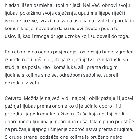
hladan, lišen osmjeha i toplih riječi. Ne! Već obnovi svoju
ljubav, pokažimu svoja osjećanja, uputi mu lijepe riječi i
iskrene pozive, izrazi mu svoja osjećanja i žal zbog prekida
komunikacije, navodeći da su uslovi života i posla to
uslovili, kao i mnoge druge uzroke koji su doveli do toga.
Potrebno je da odnos povjerenja i osjećanja bude izgrađen
između nas i naših prijatelja iz djetinjstva, iz mladosti, sa
studija, sa posla, kao i komšiluka, ali i prema drugim
ljudima s kojima smo se, odredbom sudbine, susreli
nekada u životu.
Četvrto: Možda je najveći vid i najbolji oblik pažnje i ljubavi
pažnja i ljubav prema onome ko ti je učinio dobro ili ti
priredio lijepe trenutke u životu. Duša koja nastoji širiti
dobro među ljudima je napredna duša. Islam puno podstiče
na pružanje lijepog i činjenje dobročinstva prema drugima.
S druge strane, podstiče one kojima je pruženo nešto