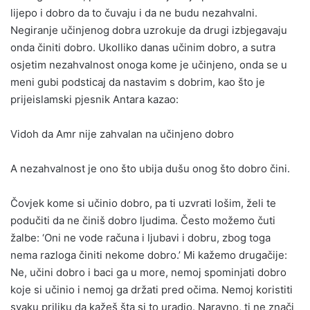
lijepo i dobro da to čuvaju i da ne budu nezahvalni.
Negiranje učinjenog dobra uzrokuje da drugi izbjegavaju
onda činiti dobro. Ukolliko danas učinim dobro, a sutra
osjetim nezahvalnost onoga kome je učinjeno, onda se u
meni gubi podsticaj da nastavim s dobrim, kao što je
prijeislamski pjesnik Antara kazao:
Vidoh da Amr nije zahvalan na učinjeno dobro
A nezahvalnost je ono što ubija dušu onog što dobro čini.
Čovjek kome si učinio dobro, pa ti uzvrati lošim, želi te
podučiti da ne činiš dobro ljudima. Često možemo čuti
žalbe: ‘Oni ne vode računa i ljubavi i dobru, zbog toga
nema razloga činiti nekome dobro.’ Mi kažemo drugačije:
Ne, učini dobro i baci ga u more, nemoj spominjati dobro
koje si učinio i nemoj ga držati pred očima. Nemoj koristiti
svaku priliku da kažeš šta si to uradio. Naravno, ti ne znači