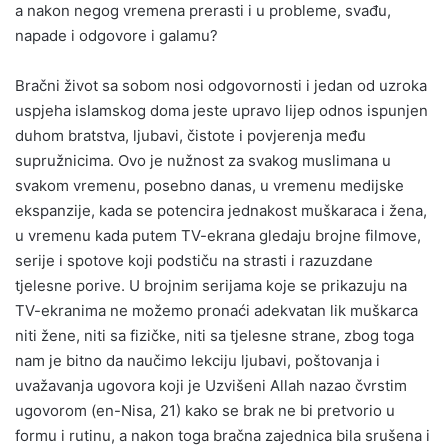
a nakon negog vremena prerasti i u probleme, svađu,
napade i odgovore i galamu?
Bračni život sa sobom nosi odgovornosti i jedan od uzroka
uspjeha islamskog doma jeste upravo lijep odnos ispunjen
duhom bratstva, ljubavi, čistote i povjerenja među
supružnicima. Ovo je nužnost za svakog muslimana u
svakom vremenu, posebno danas, u vremenu medijske
ekspanzije, kada se potencira jednakost muškaraca i žena,
u vremenu kada putem TV-ekrana gledaju brojne filmove,
serije i spotove koji podstiču na strasti i razuzdane
tjelesne porive. U brojnim serijama koje se prikazuju na
TV-ekranima ne možemo pronaći adekvatan lik muškarca
niti žene, niti sa fizičke, niti sa tjelesne strane, zbog toga
nam je bitno da naučimo lekciju ljubavi, poštovanja i
uvažavanja ugovora koji je Uzvišeni Allah nazao čvrstim
ugovorom (en-Nisa, 21) kako se brak ne bi pretvorio u
formu i rutinu, a nakon toga bračna zajednica bila srušena i