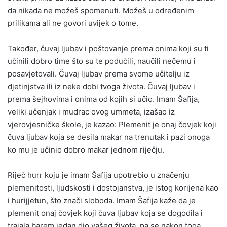
da nikada ne možeš spomenuti. Možeš u određenim
prilikama ali ne govori uvijek o tome.
Također, čuvaj ljubav i poštovanje prema onima koji su ti
učinili dobro time što su te podučili, naučili nečemu i
posavjetovali. Čuvaj ljubav prema svome učitelju iz
djetinjstva ili iz neke dobi tvoga života. Čuvaj ljubav i
prema šejhovima i onima od kojih si učio. Imam Šafija,
veliki učenjak i mudrac ovog ummeta, izašao iz
vjerovjesničke škole, je kazao: Plemenit je onaj čovjek koji
čuva ljubav koja se desila makar na trenutak i pazi onoga
ko mu je učinio dobro makar jednom riječju.
Riječ hurr koju je imam Šafija upotrebio u značenju
plemenitosti, ljudskosti i dostojanstva, je istog korijena kao
i hurijjetun, što znači sloboda. Imam Šafija kaže da je
plemenit onaj čovjek koji čuva ljubav koja se dogodila i
trajala barem jedan dio vašeg života, pa se nakon toga