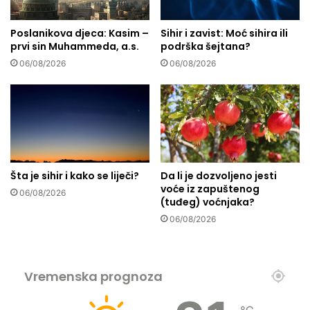
b
l
Poslanikova djeca: Kasim –
Sihir i zavist: Moć sihira ili
i
prvi sin Muhammeda, a.s.
podrška šejtana?
k
u
06/08/2026
06/08/2026
j
e
m
o
z
a
k
Šta je sihir i kako se liječi?
Da li je dozvoljeno jesti
?
voće iz zapuštenog
06/08/2026
(tuđeg) voćnjaka?
06/08/2026
Vremenska prognoza