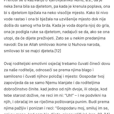
neka žena bila sa djetetom, pa kada je krenula poplava, ona
bi s djetetom bježala na neko visočije mjesto. Kako bi nivo
vode rastao i ona bi bježala na uzvišenije mjesto dok nije
došla do samog vrha brda. Kada je voda doprla njoj do grla,
ona je podigla ruke sa djetetom, nadajući se da, ako se ona
utopi, da će dijete preživjeti. Zato se u nekim predanjima
navodi: Da se Allah smilovao ikome iz Nuhova naroda,
smilovao bi se majci djeteta.[12]
Ovaj roditeljski emotivni osjećaj trebamo čuvati čineći dovu
za naše roditelje, odnoseći se prema njima blago i
samilosno i čuvati njihov položaj i mjesto: Gospodar tvoj
zapovijeda da se samo Njemu klanjate i da roditeljima
dobročinstvo činite. kad jedno od njih dvoje, ili oboje, kod
tebe starost dožive, ne reci im ni: “Uh!” – i ne podvikni na
njih, i obraćaj im se riječima poštovanja punim. Budi prema
njima pažljiv i ponizan i reci: “Gospodaru moj, smiluj im se,