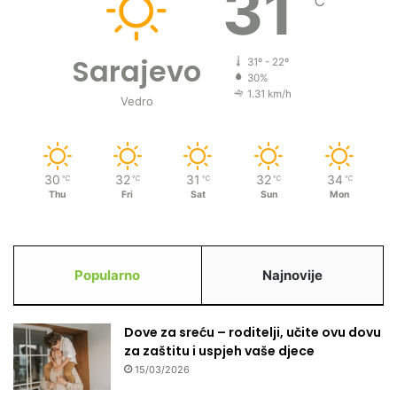
31
℃
Sarajevo
31º - 22º
30%
1.31 km/h
Vedro
30
32
31
32
34
℃
℃
℃
℃
℃
Thu
Fri
Sat
Sun
Mon
Popularno
Najnovije
Dove za sreću – roditelji, učite ovu dovu
za zaštitu i uspjeh vaše djece
15/03/2026