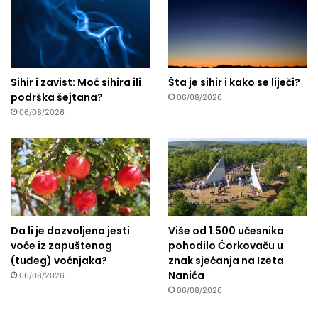
Sihir i zavist: Moć sihira ili
Šta je sihir i kako se liječi?
podrška šejtana?
06/08/2026
06/08/2026
Da li je dozvoljeno jesti
Više od 1.500 učesnika
voće iz zapuštenog
pohodilo Ćorkovaču u
(tuđeg) voćnjaka?
znak sjećanja na Izeta
Nanića
06/08/2026
06/08/2026