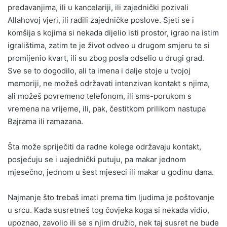
predavanjima, ili u kancelariji, ili zajednički pozivali
Allahovoj vjeri, ili radili zajedničke poslove. Sjeti se i
komšija s kojima si nekada dijelio isti prostor, igrao na istim
igralištima, zatim te je život odveo u drugom smjeru te si
promijenio kvart, ili su zbog posla odselio u drugi grad.
Sve se to dogodilo, ali ta imena i dalje stoje u tvojoj
memoriji, ne možeš održavati intenzivan kontakt s njima,
ali možeš povremeno telefonom, ili sms-porukom s
vremena na vrijeme, ili, pak, čestitkom prilikom nastupa
Bajrama ili ramazana.
Šta može spriječiti da radne kolege održavaju kontakt,
posjećuju se i uajednički putuju, pa makar jednom
mjesečno, jednom u šest mjeseci ili makar u godinu dana.
Najmanje što trebaš imati prema tim ljudima je poštovanje
u srcu. Kada susretneš tog čovjeka koga si nekada vidio,
upoznao, zavolio ili se s njim družio, nek taj susret ne bude