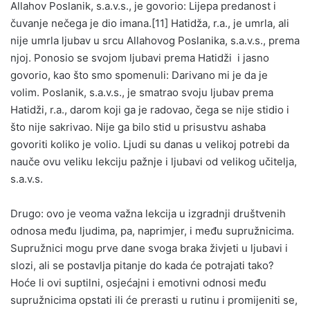
Allahov Poslanik, s.a.v.s., je govorio: Lijepa predanost i
čuvanje nečega je dio imana.[11] Hatidža, r.a., je umrla, ali
nije umrla ljubav u srcu Allahovog Poslanika, s.a.v.s., prema
njoj. Ponosio se svojom ljubavi prema Hatidži i jasno
govorio, kao što smo spomenuli: Darivano mi je da je
volim. Poslanik, s.a.v.s., je smatrao svoju ljubav prema
Hatidži, r.a., darom koji ga je radovao, čega se nije stidio i
što nije sakrivao. Nije ga bilo stid u prisustvu ashaba
govoriti koliko je volio. Ljudi su danas u velikoj potrebi da
nauče ovu veliku lekciju pažnje i ljubavi od velikog učitelja,
s.a.v.s.
Drugo: ovo je veoma važna lekcija u izgradnji društvenih
odnosa među ljudima, pa, naprimjer, i među supružnicima.
Supružnici mogu prve dane svoga braka živjeti u ljubavi i
slozi, ali se postavlja pitanje do kada će potrajati tako?
Hoće li ovi suptilni, osjećajni i emotivni odnosi među
supružnicima opstati ili će prerasti u rutinu i promijeniti se,